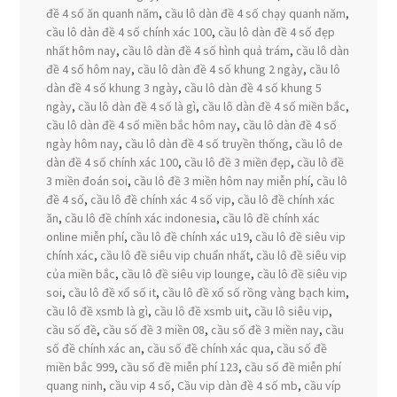
đề 4 số ăn quanh năm
,
cầu lô dàn đề 4 số chạy quanh năm
,
cầu lô dàn đề 4 số chính xác 100
,
cầu lô dàn đề 4 số đẹp
nhất hôm nay
,
cầu lô dàn đề 4 số hình quả trám
,
cầu lô dàn
đề 4 số hôm nay
,
cầu lô dàn đề 4 số khung 2 ngày
,
cầu lô
dàn đề 4 số khung 3 ngày
,
cầu lô dàn đề 4 số khung 5
ngày
,
cầu lô dàn đề 4 số là gì
,
cầu lô dàn đề 4 số miền bắc
,
cầu lô dàn đề 4 số miền bắc hôm nay
,
cầu lô dàn đề 4 số
ngày hôm nay
,
cầu lô dàn đề 4 số truyền thống
,
cầu lô de
dàn đề 4 số chính xác 100
,
cầu lô đề 3 miền đẹp
,
cầu lô đề
3 miền đoán soi
,
cầu lô đề 3 miền hôm nay miễn phí
,
cầu lô
đề 4 số
,
cầu lô đề chính xác 4 số vip
,
cầu lô đề chính xác
ăn
,
cầu lô đề chính xác indonesia
,
cầu lô đề chính xác
online miễn phí
,
cầu lô đề chính xác u19
,
cầu lô đề siêu vip
chính xác
,
cầu lô đề siêu vip chuẩn nhất
,
cầu lô đề siêu vip
của miền bắc
,
cầu lô đề siêu vip lounge
,
cầu lô đề siêu vip
soi
,
cầu lô đề xổ số it
,
cầu lô đề xổ số rồng vàng bạch kim
,
cầu lô đề xsmb là gì
,
cầu lô đề xsmb uit
,
cầu lô siêu vip
,
cầu số đề
,
cầu số đề 3 miền 08
,
cầu số đề 3 miền nay
,
cầu
số đề chính xác an
,
cầu số đề chính xác qua
,
cầu số đề
miền bắc 999
,
cầu số đề miễn phí 123
,
cầu số đề miễn phí
quang ninh
,
cầu vip 4 số
,
Cầu vip dàn đề 4 số mb
,
cầu víp