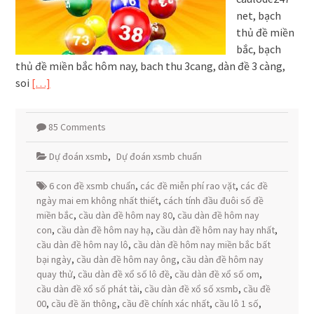
net, bạch
thủ đề miền
bắc, bạch
thủ đề miền bắc hôm nay, bach thu 3cang, dàn đề 3 càng,
soi
[…]
85 Comments
Dự đoán xsmb
,
Dự đoán xsmb chuẩn
6 con đề xsmb chuẩn
,
các đề miễn phí rao vặt
,
các đề
ngày mai em không nhất thiết
,
cách tính đầu đuôi số đề
miền bắc
,
cầu dàn đề hôm nay 80
,
cầu dàn đề hôm nay
con
,
cầu dàn đề hôm nay hạ
,
cầu dàn đề hôm nay hay nhất
,
cầu dàn đề hôm nay lô
,
cầu dàn đề hôm nay miền bắc bất
bại ngày
,
cầu dàn đề hôm nay ông
,
cầu dàn đề hôm nay
quay thử
,
cầu dàn đề xổ số lô đề
,
cầu dàn đề xổ số om
,
cầu dàn đề xổ số phát tài
,
cầu dàn đề xổ số xsmb
,
cầu đề
00
,
cầu đề ăn thông
,
cầu đề chính xác nhất
,
cầu lô 1 số
,