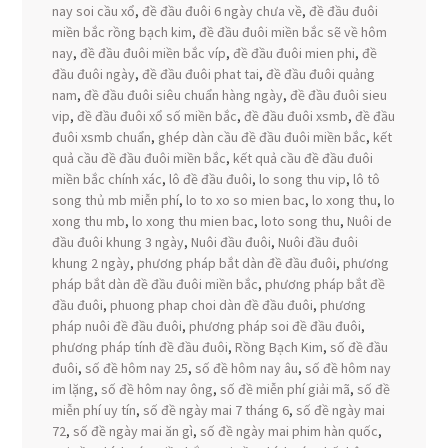
nay soi cầu xổ
,
đề đầu đuôi 6 ngày chưa về
,
đề đầu đuôi
miền bắc rồng bạch kim
,
đề đầu đuôi miền bắc sẽ về hôm
nay
,
đề đầu đuôi miền bắc víp
,
đề đầu đuôi mien phi
,
đề
đầu đuôi ngày
,
đề đầu đuôi phat tai
,
đề đầu đuôi quảng
nam
,
đề đầu đuôi siêu chuẩn hàng ngày
,
đề đầu đuôi sieu
vip
,
đề đầu đuôi xổ số miền bắc
,
đề đầu đuôi xsmb
,
đề đầu
đuôi xsmb chuẩn
,
ghép dàn cầu đề đầu đuôi miền bắc
,
kết
quả cầu đề đầu đuôi miền bắc
,
kết quả cầu đề đầu đuôi
miền bắc chính xác
,
lô đề đầu đuôi
,
lo song thu vip
,
lô tô
song thủ mb miễn phí
,
lo to xo so mien bac
,
lo xong thu
,
lo
xong thu mb
,
lo xong thu mien bac
,
loto song thu
,
Nuôi de
đầu đuôi khung 3 ngày
,
Nuôi đầu đuôi
,
Nuôi đầu đuôi
khung 2 ngày
,
phương pháp bắt dàn đề đầu đuôi
,
phương
pháp bắt dàn đề đầu đuôi miền bắc
,
phương pháp bắt đề
đầu đuôi
,
phuong phap choi dàn đề đầu đuôi
,
phương
pháp nuôi đề đầu đuôi
,
phương pháp soi đề đầu đuôi
,
phương pháp tính đề đầu đuôi
,
Rồng Bạch Kim
,
số đề đầu
đuôi
,
số đề hôm nay 25
,
số đề hôm nay âu
,
số đề hôm nay
im lặng
,
số đề hôm nay ông
,
số đề miễn phí giải mã
,
số đề
miễn phí uy tín
,
số đề ngày mai 7 tháng 6
,
số đề ngày mai
72
,
số đề ngày mai ăn gì
,
số đề ngày mai phim hàn quốc
,