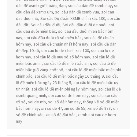
dàn đề xsmb giờ hoàng đạo
,
soi cầu dàn đề xsmb nay
,
soi
cầu dàn đề xsmb ưm
,
soi cầu dàn đề xsmb vua
,
soi cau
dau duoi mb
,
Soi cầu Dự đoán XSMB chính xác 100
,
soi cầu
đầu đít
,
Soi cầu đầu đuôi
,
Soi cầu đầu đuôi de nuôi
,
soi
cầu đầu đuôi miền bắc
,
soi cầu đầu đuôi miền bắc hôm
nay
,
soi cầu đầu đuôi xổ số miền bắc
,
soi cầu đề chuẩn
hôm nay
,
soi cầu đề chuẩn nhất hôm nay
,
soi cầu đề dàn
đề đẹp 10 số
,
soi cau lo de chinh xac 100
,
soi cau lo de
hom nay
,
soi cầu lô đề 888 xổ số hôm nay
,
soi cầu lô đề
miền bắc amin
,
soi cầu lô đề miền bắc anh
,
soi cầu lô đề
miền bắc giờ vàng chốt số
,
soi cầu lô đề miền bắc miễn phí
chính xác
,
soi cầu lô đề miền bắc ngày 16 tháng 9
,
soi cầu
lô đề miền bắc ngày 23 tháng 5
,
soi cầu lô đề miền bắc uy
tín nhất
,
soi cầu lô đề miễn phí ngày hôm nay
,
soi cầu lô đề
xsmb quang ninh
,
soi cau so de hom nay
,
soi cầu soi cầu
xổ số
,
soi de mb
,
soi số đề hôm nay
,
thống kê số đề miền
bắc hôm nay
,
xin số đề 47
,
xin số đề 55
,
xin số đề 888
,
xin
số đề chính xác
,
xin số đề đài bắc
,
xsmb soi cau de hom
nay