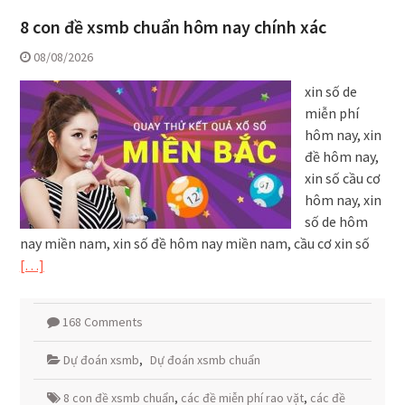
8 con đề xsmb chuẩn hôm nay chính xác
08/08/2026
xin số de
miễn phí
hôm nay, xin
đề hôm nay,
xin số cầu cơ
hôm nay, xin
số de hôm
nay miền nam, xin số đề hôm nay miền nam, cầu cơ xin số
[…]
168 Comments
Dự đoán xsmb
,
Dự đoán xsmb chuẩn
8 con đề xsmb chuẩn
,
các đề miễn phí rao vặt
,
các đề