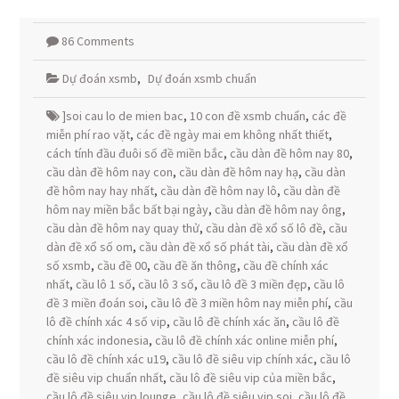
86 Comments
Dự đoán xsmb
,
Dự đoán xsmb chuẩn
]soi cau lo de mien bac
,
10 con đề xsmb chuẩn
,
các đề
miễn phí rao vặt
,
các đề ngày mai em không nhất thiết
,
cách tính đầu đuôi số đề miền bắc
,
cầu dàn đề hôm nay 80
,
cầu dàn đề hôm nay con
,
cầu dàn đề hôm nay hạ
,
cầu dàn
đề hôm nay hay nhất
,
cầu dàn đề hôm nay lô
,
cầu dàn đề
hôm nay miền bắc bất bại ngày
,
cầu dàn đề hôm nay ông
,
cầu dàn đề hôm nay quay thử
,
cầu dàn đề xổ số lô đề
,
cầu
dàn đề xổ số om
,
cầu dàn đề xổ số phát tài
,
cầu dàn đề xổ
số xsmb
,
cầu đề 00
,
cầu đề ăn thông
,
cầu đề chính xác
nhất
,
cầu lô 1 số
,
cầu lô 3 số
,
cầu lô đề 3 miền đẹp
,
cầu lô
đề 3 miền đoán soi
,
cầu lô đề 3 miền hôm nay miễn phí
,
cầu
lô đề chính xác 4 số vip
,
cầu lô đề chính xác ăn
,
cầu lô đề
chính xác indonesia
,
cầu lô đề chính xác online miễn phí
,
cầu lô đề chính xác u19
,
cầu lô đề siêu vip chính xác
,
cầu lô
đề siêu vip chuẩn nhất
,
cầu lô đề siêu vip của miền bắc
,
cầu lô đề siêu vip lounge
,
cầu lô đề siêu vip soi
,
cầu lô đề