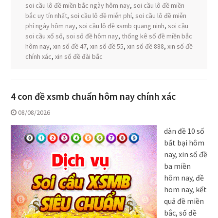
soi cầu lô đề miền bắc ngày hôm nay
,
soi cầu lô đề miền
bắc uy tín nhất
,
soi cầu lô đề miễn phí
,
soi cầu lô đề miễn
phí ngày hôm nay
,
soi cầu lô đề xsmb quang ninh
,
soi cầu
soi cầu xổ số
,
soi số đề hôm nay
,
thống kê số đề miền bắc
hôm nay
,
xin số đề 47
,
xin số đề 55
,
xin số đề 888
,
xin số đề
chính xác
,
xin số đề đài bắc
4 con đề xsmb chuẩn hôm nay chính xác
08/08/2026
dàn đề 10 số
bất bại hôm
nay, xin số đề
ba miền
hôm nay, đề
hom nay, kết
quả đề miền
bắc, số đề