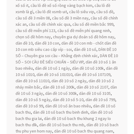
xổ số it
,
cầu lô đề xổ số rồng vàng bạch kim
,
cầu lô đề
xsmb là gì
,
cầu lô đề xsmb uit
,
cầu lô siêu vip
,
cầu số đề
,
cầu số đề 3 miền 08
,
cầu số đề 3 miền nay
,
cầu số đề chính
xác an
,
cầu số đề chính xác qua
,
cầu số đề miền bắc 999
,
cầu số đề miễn phí 123
,
cầu số đề miễn phí quang ninh
,
chọn số đề hôm nay
,
chuyên gia dự đoán số đề hôm nay
,
dàn đề 10
,
dàn đề 10 con
,
dàn đề 10 con mb - chốt dàn đề
10 con mb siêu cao cấp víp - soi
,
dàn đề 10 số
,
DÀN ĐỀ 10
SỐ – Chuyên gia soi cầu – Khẳng định chính xác
,
DÀN ĐỀ 10
SỐ – SOI CẦU ĐỀ SIÊU CHUẨN – SIÊU VIP
,
dàn đề 10 số 1 ăn
bao nhiêu
,
dàn đề 10 số 1 ngày
,
dàn đề 10 số 100k
,
dàn đề
10 số 1010
,
dàn đề 10 số 101010
,
dàn đề 10 số 107109
,
dàn đề 10 số 11010
,
dàn đề 10 số 2 ngày
,
dàn đề 10 số 2
nháy miền bắc
,
dàn đề 10 số 200k
,
dàn đề 10 số 2107
,
dàn
đề 10 số 3 ngày
,
dàn đề 10 số 300k
,
dàn đề 10 số 3105
,
dàn đề 10 số 5 ngày
,
dàn đề 10 số 5-10
,
dàn đề 10 số 799
,
dàn đề 10 số 99
,
dàn đề 10 số ăn bao nhiêu
,
dàn đề 10 số
bach thu
,
dàn đề 10 số bach thu binh dinh
,
dàn đề 10 số
bach thu gia lai
,
dàn đề 10 số bach thu khung 2 ngay lo
bach thu dlk
,
dàn đề 10 số bach thu mb
,
dàn đề 10 số bach
thu phu yen hom nay
,
dàn đề 10 số bach thu quang nam
,