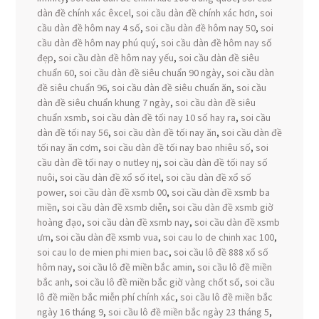
dàn đề chính xác êxcel
,
soi cầu dàn đề chính xác hơn
,
soi
cầu dàn đề hôm nay 4 số
,
soi cầu dàn đề hôm nay 50
,
soi
cầu dàn đề hôm nay phú quý
,
soi cầu dàn đề hôm nay số
đẹp
,
soi cầu dàn đề hôm nay yếu
,
soi cầu dàn đề siêu
chuẩn 60
,
soi cầu dàn đề siêu chuẩn 90 ngày
,
soi cầu dàn
đề siêu chuẩn 96
,
soi cầu dàn đề siêu chuẩn ăn
,
soi cầu
dàn đề siêu chuẩn khung 7 ngày
,
soi cầu dàn đề siêu
chuẩn xsmb
,
soi cầu dàn đề tối nay 10 số hay ra
,
soi cầu
dàn đề tối nay 56
,
soi cầu dàn đề tối nay ăn
,
soi cầu dàn đề
tối nay ăn cơm
,
soi cầu dàn đề tối nay bao nhiêu số
,
soi
cầu dàn đề tối nay o nutley nj
,
soi cầu dàn đề tối nay số
nuôi
,
soi cầu dàn đề xổ số itel
,
soi cầu dàn đề xổ số
power
,
soi cầu dàn đề xsmb 00
,
soi cầu dàn đề xsmb ba
miền
,
soi cầu dàn đề xsmb diễn
,
soi cầu dàn đề xsmb giờ
hoàng đạo
,
soi cầu dàn đề xsmb nay
,
soi cầu dàn đề xsmb
ưm
,
soi cầu dàn đề xsmb vua
,
soi cau lo de chinh xac 100
,
soi cau lo de mien phi mien bac
,
soi cầu lô đề 888 xổ số
hôm nay
,
soi cầu lô đề miền bắc amin
,
soi cầu lô đề miền
bắc anh
,
soi cầu lô đề miền bắc giờ vàng chốt số
,
soi cầu
lô đề miền bắc miễn phí chính xác
,
soi cầu lô đề miền bắc
ngày 16 tháng 9
,
soi cầu lô đề miền bắc ngày 23 tháng 5
,