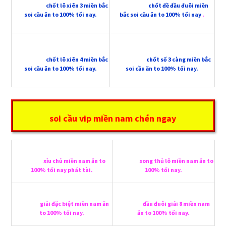
chốt lô xiên 3 miền bắc
chốt đề đầu đuôi miền
soi cầu ăn to 100% tối nay.
bắc soi cầu ăn to 100% tối nay
.
chốt lô xiên 4 miền bắc
chốt số 3 càng miền bắc
soi cầu ăn to 100% tối nay.
soi cầu ăn to 100% tối nay.
soi cầu vip miền nam chén ngay
xỉu chủ miền nam ăn to
song thủ lô miền nam ăn to
100% tối nay phát tài.
100% tối nay.
giải đặc biệt miền nam ăn
đầu đuôi giải 8 miền nam
to 100% tối nay.
ăn to 100% tối nay.