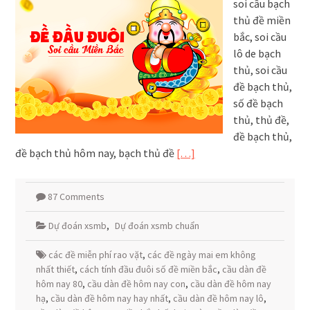
soi cầu bạch
thủ đề miền
bắc, soi cầu
lô de bạch
thủ, soi cầu
đề bạch thủ,
số đề bạch
thủ, thủ đề,
đề bạch thủ,
đề bạch thủ hôm nay, bạch thủ đề
[…]
87 Comments
Dự đoán xsmb
,
Dự đoán xsmb chuẩn
các đề miễn phí rao vặt
,
các đề ngày mai em không
nhất thiết
,
cách tính đầu đuôi số đề miền bắc
,
cầu dàn đề
hôm nay 80
,
cầu dàn đề hôm nay con
,
cầu dàn đề hôm nay
hạ
,
cầu dàn đề hôm nay hay nhất
,
cầu dàn đề hôm nay lô
,