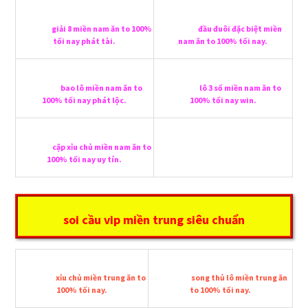
giải 8 miền nam ăn to 100%
đầu đuôi đặc biệt miền
tối nay phát tài.
nam ăn to 100% tối nay.
bao lô miền nam ăn to
lô 3 số miền nam ăn to
100% tối nay phát lộc.
100% tối nay win.
cặp xỉu chủ miền nam ăn to
100% tối nay uy tín.
soi cầu vip miền trung siêu chuẩn
xỉu chủ miền trung ăn to
song thủ lô miền trung ăn
100% tối nay.
to 100% tối nay.