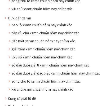
song thủ lô xsmt chuẩn hôm nay chính xác
xíu chủ xsmt chuẩn hôm nay chính xác
Dự đoán xsmn
bao lô xsmn chuẩn hôm nay chính xác
cặp xíu chủ xsmn chuẩn hôm nay chính xác
đặc biệt xsmn chuẩn hôm nay chính xác
giải tám xsmn chuẩn hôm nay chính xác
lô 3 số xsmn chuẩn hôm nay chính xác
sớ đầu đuôi giải 8 xsmn chuẩn hôm nay chính xác
sớ đầu đuôi giải đặc biệt xsmn chuẩn hôm nay chính xác
song thủ lô xsmn chuẩn hôm nay chính xác
xíu chủ xsmn chuẩn hôm nay chính xác
Cung cấp số lô đề