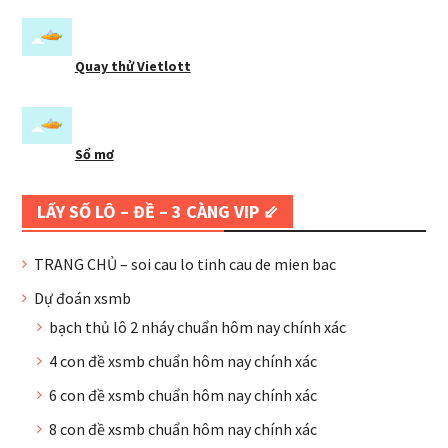
Quay thử Vietlott
Sổ mơ
LẤY SỐ LÔ – ĐỀ – 3 CÀNG VIP ⇙
TRANG CHỦ – soi cau lo tinh cau de mien bac
Dự đoán xsmb
bạch thủ lô 2 nháy chuẩn hôm nay chính xác
4 con đề xsmb chuẩn hôm nay chính xác
6 con đề xsmb chuẩn hôm nay chính xác
8 con đề xsmb chuẩn hôm nay chính xác