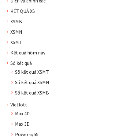
Dịch vụ chính xác
KẾT QUẢ XS
XSMB
XSMN
XSMT
Kết quả hôm nay
Sổ kết quả
Sổ kết quả XSMT
Sổ kết quả XSMN
Sổ kết quả XSMB
Vietlott
Max 4D
Max 3D
Power 6/55