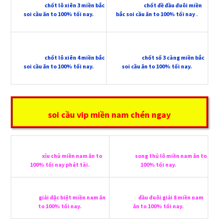
chốt lô xiên 3 miền bắc
chốt đề đầu đuôi miền
soi cầu ăn to 100% tối nay.
bắc soi cầu ăn to 100% tối nay
.
chốt lô xiên 4 miền bắc
chốt số 3 càng miền bắc
soi cầu ăn to 100% tối nay.
soi cầu ăn to 100% tối nay.
soi cầu vip miền nam chén ngay
xỉu chủ miền nam ăn to
song thủ lô miền nam ăn to
100% tối nay phát tài.
100% tối nay.
giải đặc biệt miền nam ăn
đầu đuôi giải 8 miền nam
to 100% tối nay.
ăn to 100% tối nay.