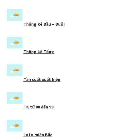
Thống kê Đầu – Đuôi
Thống kê Tổng
Tần suất xuất hiện
TK từ 00 đến 99
Loto miền Bắc