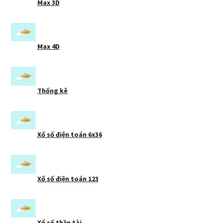
Max 3D
Max 4D
Thống kê
Xổ số điện toán 6x36
Xổ số điện toán 123
Xổ số thần tài