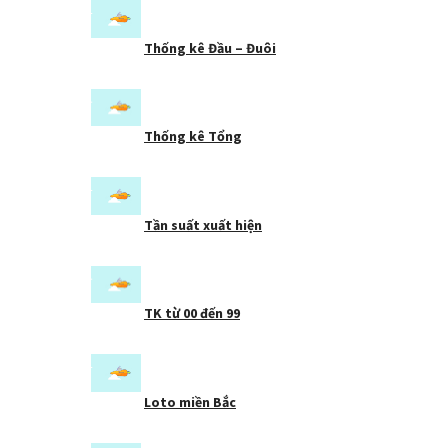
Thống kê Đầu – Đuôi
Thống kê Tổng
Tần suất xuất hiện
TK từ 00 đến 99
Loto miền Bắc