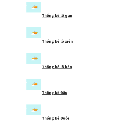
Thống kê lô gan
Thống kê lô xiên
Thống kê lô kép
Thống kê Đầu
Thống kê Đuôi