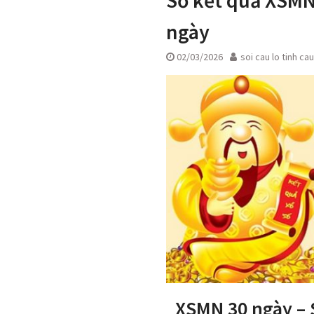
Sổ kết quả XSMN
ngày
02/03/2026
soi cau lo tinh ca
XSMN 30 ngày – 