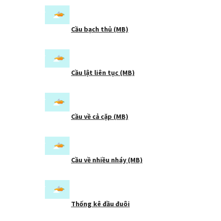
Cầu bạch thủ (MB)
Cầu lật liên tục (MB)
Cầu về cả cặp (MB)
Cầu về nhiều nháy (MB)
Thống kê đầu đuôi