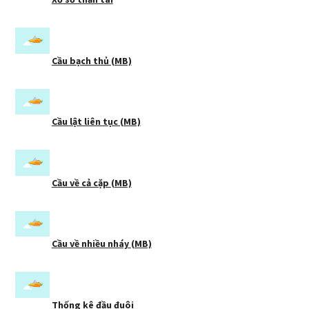
Cầu bạch thủ (MB)
Cầu lật liên tục (MB)
Cầu về cả cặp (MB)
Cầu về nhiều nháy (MB)
Thống kê đầu đuôi