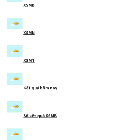
XSMB
XSMN
XSMT
Kết quả hôm nay
Sổ kết quả XSMB