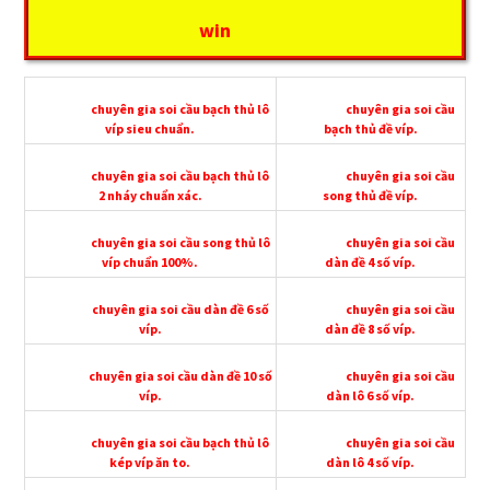
win
chuyên gia soi cầu bạch thủ lô
chuyên gia soi cầu
víp sieu chuẩn.
bạch thủ đề víp.
chuyên gia soi cầu bạch thủ lô
chuyên gia soi cầu
2 nháy chuẩn xác.
song thủ đề víp.
chuyên gia soi cầu song thủ lô
chuyên gia soi cầu
víp chuẩn 100%.
dàn đề 4 số víp.
chuyên gia soi cầu dàn đề 6 số
chuyên gia soi cầu
víp.
dàn đề 8 số víp.
chuyên gia soi cầu dàn đề 10 số
chuyên gia soi cầu
víp.
dàn lô 6 số víp.
chuyên gia soi cầu bạch thủ lô
chuyên gia soi cầu
kép víp ăn to.
dàn lô 4 số víp.