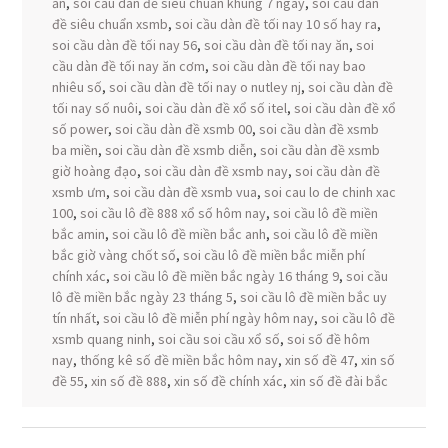
ăn
,
soi cầu dàn đề siêu chuẩn khung 7 ngày
,
soi cầu dàn
đề siêu chuẩn xsmb
,
soi cầu dàn đề tối nay 10 số hay ra
,
soi cầu dàn đề tối nay 56
,
soi cầu dàn đề tối nay ăn
,
soi
cầu dàn đề tối nay ăn cơm
,
soi cầu dàn đề tối nay bao
nhiêu số
,
soi cầu dàn đề tối nay o nutley nj
,
soi cầu dàn đề
tối nay số nuôi
,
soi cầu dàn đề xổ số itel
,
soi cầu dàn đề xổ
số power
,
soi cầu dàn đề xsmb 00
,
soi cầu dàn đề xsmb
ba miền
,
soi cầu dàn đề xsmb diễn
,
soi cầu dàn đề xsmb
giờ hoàng đạo
,
soi cầu dàn đề xsmb nay
,
soi cầu dàn đề
xsmb ưm
,
soi cầu dàn đề xsmb vua
,
soi cau lo de chinh xac
100
,
soi cầu lô đề 888 xổ số hôm nay
,
soi cầu lô đề miền
bắc amin
,
soi cầu lô đề miền bắc anh
,
soi cầu lô đề miền
bắc giờ vàng chốt số
,
soi cầu lô đề miền bắc miễn phí
chính xác
,
soi cầu lô đề miền bắc ngày 16 tháng 9
,
soi cầu
lô đề miền bắc ngày 23 tháng 5
,
soi cầu lô đề miền bắc uy
tín nhất
,
soi cầu lô đề miễn phí ngày hôm nay
,
soi cầu lô đề
xsmb quang ninh
,
soi cầu soi cầu xổ số
,
soi số đề hôm
nay
,
thống kê số đề miền bắc hôm nay
,
xin số đề 47
,
xin số
đề 55
,
xin số đề 888
,
xin số đề chính xác
,
xin số đề đài bắc