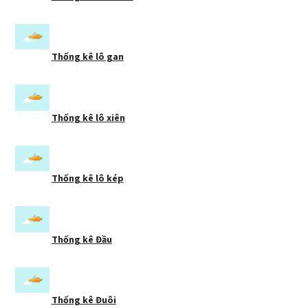
Thống kê lô gan
Thống kê lô xiên
Thống kê lô kép
Thống kê Đầu
Thống kê Đuôi