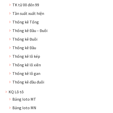
TK từ 00 đến 99
Tần suất xuất hiện
Thống kê Tổng
Thống kê Đầu – Đuôi
Thống kê Đuôi
Thống kê Đầu
Thống kê lô kép
Thống kê lô xiên
Thống kê lô gan
Thống kê đầu đuôi
KQ Lô tô
Bảng loto MT
Bảng loto MN