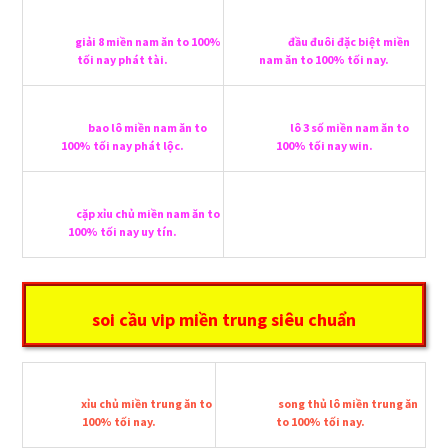
giải 8 miền nam ăn to 100%
đầu đuôi đặc biệt miền
tối nay phát tài.
nam ăn to 100% tối nay.
bao lô miền nam ăn to
lô 3 số miền nam ăn to
100% tối nay phát lộc.
100% tối nay win.
cặp xỉu chủ miền nam ăn to
100% tối nay uy tín.
soi cầu vip miền trung siêu chuẩn
xỉu chủ miền trung ăn to
song thủ lô miền trung ăn
100% tối nay.
to 100% tối nay.