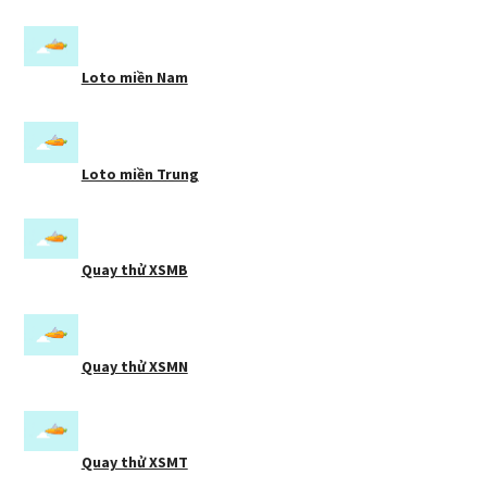
Loto miền Nam
Loto miền Trung
Quay thử XSMB
Quay thử XSMN
Quay thử XSMT