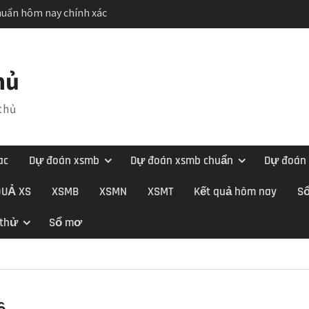
huẩn hôm nay chính xác
huẩn hôm nay chính xác
chuẩn hôm nay chính
hủ
 thủ
ac
Dự đoán xsmb
Dự đoán xsmb chuẩn
Dự đoán
QUẢ XS
XSMB
XSMN
XSMT
Kết quả hôm nay
Sổ
 thử
Sổ mơ