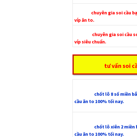
chuyên gia soi cầu b
víp ăn to.
chuyên gia soi cầu s
víp siêu chuẩn.
tư vấn soi c
chốt lô 8 số miền bắ
cầu ăn to 100% tối nay.
chốt lô xiên 2 miền 
cầu ăn to 100% tối nay.