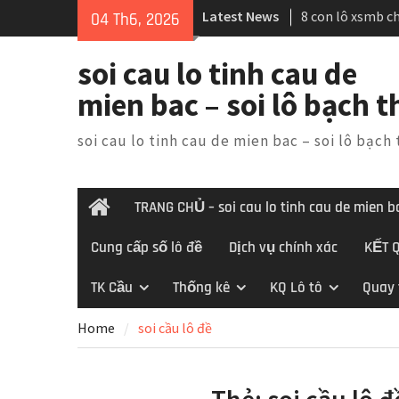
8 con lô xsmb c
Skip
Latest News
04 Th6, 2026
4 con lô xsmb c
to
10 con lô xsmb 
content
soi cau lo tinh cau de
xác
mien bac – soi lô bạch t
soi cau lo tinh cau de mien bac – soi lô bạch
TRANG CHỦ – soi cau lo tinh cau de mien b
Home
Cung cấp số lô đề
Dịch vụ chính xác
KẾT 
TK Cầu
Thống kê
KQ Lô tô
Quay
Home
soi cầu lô đề