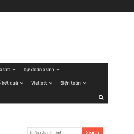
 xsmt
Dự đoán xsmn
 kết quả
Vietlott
Điện toán
Search