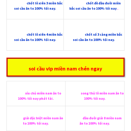
chốt lô xiên 3 miền bắc
chốt đề đầu đuôi miền
soi cầu ăn to 100% tối nay.
bắc soi cầu ăn to 100% tối nay
.
chốt lô xiên 4 miền bắc
chốt số 3 càng miền bắc
soi cầu ăn to 100% tối nay.
soi cầu ăn to 100% tối nay.
soi cầu vip miền nam chén ngay
xỉu chủ miền nam ăn to
song thủ lô miền nam ăn to
100% tối nay phát tài.
100% tối nay.
giải đặc biệt miền nam ăn
đầu đuôi giải 8 miền nam
to 100% tối nay.
ăn to 100% tối nay.