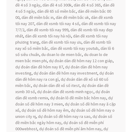
đề 4 số 3 ngày
,
dàn đề 4 số 300k
,
dàn đề 4 số 365
,
dàn đề
4 số 5 ngày
,
dàn đề 65 số miền bắc
,
dàn đề miền bắc 00
00
,
dàn đề miền bắc in
,
dàn đề miền bắc uk
,
dàn đề xsmb
tối nay 207
,
dàn đề xsmb tối nay 4 số
,
dàn đề xsmb tối nay
7/7/2
,
dàn đề xsmb tối nay 999
,
dàn đề xsmb tối nay đẹp
nhất
,
dàn đề xsmb tối nay hà nội
,
dàn đề xsmb tối nay
phương trang
,
dàn đề xsmb tối nay ưu
,
dàn đề xsmb tối
nay xổ số miền bắc
,
dàn đề xsmb tối nay youtub
,
dàn lô 6
số siêu chuẩn
,
du doan lo de mien bắc
,
du doan lo de
mien bắc mien phi
,
dự đoán dàn đề hôm nay 12 con giáp
,
dự đoán dàn đề hôm nay 87
,
dự đoán dàn đề hôm nay
investing
,
dự đoán dàn đề hôm nay investment
,
dự đoán
dàn đề hôm nay ra con gì
,
dự đoán dàn đề xổ số 60 số
miền bắc
,
dự đoán dàn đề xổ số itest
,
dự đoán dàn đề
xsmb 30 số
,
dự đoán dàn đề xsmb minh ngọc
,
dự đoán
dàn đề xsmb remix
,
dự đoán lô đề miền bắc hôm nay
,
dự
đoán số đề hôm nay 3 mien
,
dự đoán số đề hôm nay ă cặp
xổ
,
dự đoán số đề hôm nay êm
,
dự đoán số đề hôm nay o
union city nj
,
dự đoán số đề hôm nay ra sao
,
dự đoán số
đề miền bắc ngày hôm nay
,
dự đoán số đề miễn phí
000webhost
,
dự đoán số đề miễn phí âm hôm nay
,
dự