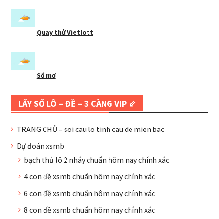
Quay thử Vietlott
Sổ mơ
LẤY SỐ LÔ – ĐỀ – 3 CÀNG VIP ⇙
TRANG CHỦ – soi cau lo tinh cau de mien bac
Dự đoán xsmb
bạch thủ lô 2 nháy chuẩn hôm nay chính xác
4 con đề xsmb chuẩn hôm nay chính xác
6 con đề xsmb chuẩn hôm nay chính xác
8 con đề xsmb chuẩn hôm nay chính xác