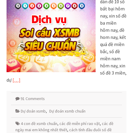
dàn đề 10 số
bất bại hôm
nay, xin số đề
ba miền
hôm nay, đề
hom nay, kết
quả đề miền
bắc, số đề
miền nam
hôm nay, xin
số đề 3 miền,
dự
[…]
91 Comments
Dự đoán xsmb
,
Dự đoán xsmb chuẩn
4 con đề xsmb chuẩn
,
các đề miễn phí rao vặt
,
các đề
ngày mai em không nhất thiết
,
cách tính đầu đuôi số đề