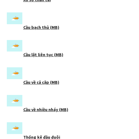
Cầu bạch thủ (MB)
Cầu lật liên tục (MB)
Cầu về cả cặp (MB)
Cầu về nhiều nháy (MB)
Thống kê đầu đuôi