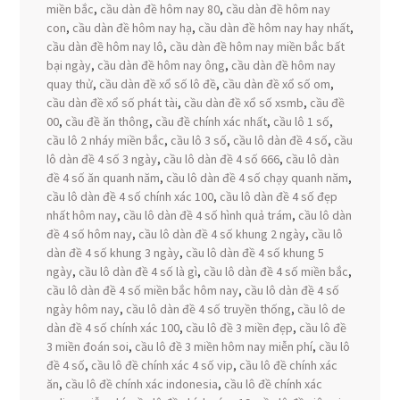
miền bắc
,
cầu dàn đề hôm nay 80
,
cầu dàn đề hôm nay
con
,
cầu dàn đề hôm nay hạ
,
cầu dàn đề hôm nay hay nhất
,
cầu dàn đề hôm nay lô
,
cầu dàn đề hôm nay miền bắc bất
bại ngày
,
cầu dàn đề hôm nay ông
,
cầu dàn đề hôm nay
quay thử
,
cầu dàn đề xổ số lô đề
,
cầu dàn đề xổ số om
,
cầu dàn đề xổ số phát tài
,
cầu dàn đề xổ số xsmb
,
cầu đề
00
,
cầu đề ăn thông
,
cầu đề chính xác nhất
,
cầu lô 1 số
,
cầu lô 2 nháy miền bắc
,
cầu lô 3 số
,
cầu lô dàn đề 4 số
,
cầu
lô dàn đề 4 số 3 ngày
,
cầu lô dàn đề 4 số 666
,
cầu lô dàn
đề 4 số ăn quanh năm
,
cầu lô dàn đề 4 số chạy quanh năm
,
cầu lô dàn đề 4 số chính xác 100
,
cầu lô dàn đề 4 số đẹp
nhất hôm nay
,
cầu lô dàn đề 4 số hình quả trám
,
cầu lô dàn
đề 4 số hôm nay
,
cầu lô dàn đề 4 số khung 2 ngày
,
cầu lô
dàn đề 4 số khung 3 ngày
,
cầu lô dàn đề 4 số khung 5
ngày
,
cầu lô dàn đề 4 số là gì
,
cầu lô dàn đề 4 số miền bắc
,
cầu lô dàn đề 4 số miền bắc hôm nay
,
cầu lô dàn đề 4 số
ngày hôm nay
,
cầu lô dàn đề 4 số truyền thống
,
cầu lô de
dàn đề 4 số chính xác 100
,
cầu lô đề 3 miền đẹp
,
cầu lô đề
3 miền đoán soi
,
cầu lô đề 3 miền hôm nay miễn phí
,
cầu lô
đề 4 số
,
cầu lô đề chính xác 4 số vip
,
cầu lô đề chính xác
ăn
,
cầu lô đề chính xác indonesia
,
cầu lô đề chính xác