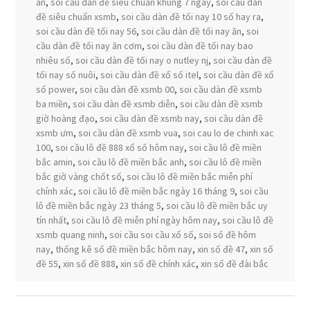
ăn
,
soi cầu dàn đề siêu chuẩn khung 7 ngày
,
soi cầu dàn
đề siêu chuẩn xsmb
,
soi cầu dàn đề tối nay 10 số hay ra
,
soi cầu dàn đề tối nay 56
,
soi cầu dàn đề tối nay ăn
,
soi
cầu dàn đề tối nay ăn cơm
,
soi cầu dàn đề tối nay bao
nhiêu số
,
soi cầu dàn đề tối nay o nutley nj
,
soi cầu dàn đề
tối nay số nuôi
,
soi cầu dàn đề xổ số itel
,
soi cầu dàn đề xổ
số power
,
soi cầu dàn đề xsmb 00
,
soi cầu dàn đề xsmb
ba miền
,
soi cầu dàn đề xsmb diễn
,
soi cầu dàn đề xsmb
giờ hoàng đạo
,
soi cầu dàn đề xsmb nay
,
soi cầu dàn đề
xsmb ưm
,
soi cầu dàn đề xsmb vua
,
soi cau lo de chinh xac
100
,
soi cầu lô đề 888 xổ số hôm nay
,
soi cầu lô đề miền
bắc amin
,
soi cầu lô đề miền bắc anh
,
soi cầu lô đề miền
bắc giờ vàng chốt số
,
soi cầu lô đề miền bắc miễn phí
chính xác
,
soi cầu lô đề miền bắc ngày 16 tháng 9
,
soi cầu
lô đề miền bắc ngày 23 tháng 5
,
soi cầu lô đề miền bắc uy
tín nhất
,
soi cầu lô đề miễn phí ngày hôm nay
,
soi cầu lô đề
xsmb quang ninh
,
soi cầu soi cầu xổ số
,
soi số đề hôm
nay
,
thống kê số đề miền bắc hôm nay
,
xin số đề 47
,
xin số
đề 55
,
xin số đề 888
,
xin số đề chính xác
,
xin số đề đài bắc