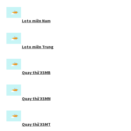
Loto miền Nam
Loto miền Trung
Quay thử XSMB
Quay thử XSMN
Quay thử XSMT