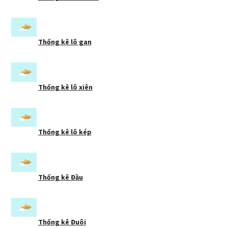
Thống kê lô gan
Thống kê lô xiên
Thống kê lô kép
Thống kê Đầu
Thống kê Đuôi