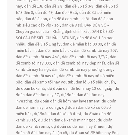
nay
,
dàn đề 1.8
,
dàn đề 3.8
,
dàn đề 36 số 3-8
,
dàn đề 36 số
từ 3 đến 8
,
dàn đề 49
,
dàn đề 49 số
,
dàn đề 65 số miền
bắc
,
dàn đề 8 con
,
dàn đề 8 con mb - chốt dàn đề 8 con
mb siêu cao cấp víp - soi
,
dàn đề 8 số
,
DÀN ĐỀ 8 SỐ –
Chuyên gia soi cầu – Khẳng định chính xác
,
DÀN ĐỀ 8 SỐ –
SOI CẦU ĐỀ SIÊU CHUẨN – SIÊU VIP
,
dàn đề 8 số 1 ăn bao
nhiêu
,
dàn đề 8 số 1 ngày
,
dàn đề miền bắc 00 00
,
dàn đề
miền bắc in
,
dàn đề miền bắc uk
,
dàn đề xsmb tối nay 207
,
dàn đề xsmb tối nay 4 số
,
dàn đề xsmb tối nay 7/7/2
,
dàn
đề xsmb tối nay 999
,
dàn đề xsmb tối nay đẹp nhất
,
dàn đề
xsmb tối nay hà nội
,
dàn đề xsmb tối nay phương trang
,
dàn đề xsmb tối nay ưu
,
dàn đề xsmb tối nay xổ số miền
bắc
,
dàn đề xsmb tối nay youtub
,
dàn lô 6 số siêu chuẩn
,
du doan kqxsmb
,
dự đoán dàn đề hôm nay 12 con giáp
,
dự
đoán dàn đề hôm nay 87
,
dự đoán dàn đề hôm nay
investing
,
dự đoán dàn đề hôm nay investment
,
dự đoán
dàn đề hôm nay ra con gì
,
dự đoán dàn đề xổ số 60 số
miền bắc
,
dự đoán dàn đề xổ số itest
,
dự đoán dàn đề
xsmb 30 số
,
dự đoán dàn đề xsmb minh ngọc
,
dự đoán
dàn đề xsmb remix
,
dự đoán số đề hôm nay 3 mien
,
dự
đoán số đề hôm nay ă cặp xổ
,
dự đoán số đề hôm nay êm
,