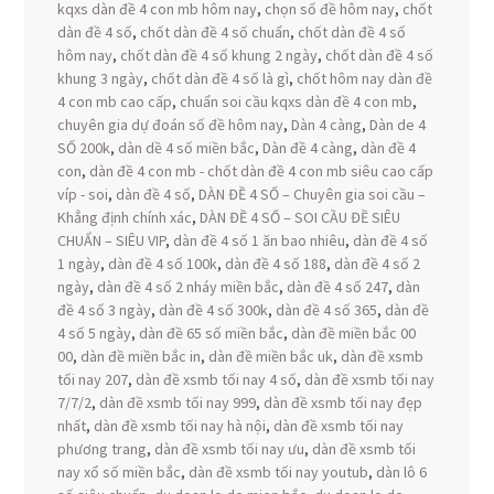
kqxs dàn đề 4 con mb hôm nay
,
chọn số đề hôm nay
,
chốt
dàn đề 4 số
,
chốt dàn đề 4 số chuẩn
,
chốt dàn đề 4 số
hôm nay
,
chốt dàn đề 4 số khung 2 ngày
,
chốt dàn đề 4 số
khung 3 ngày
,
chốt dàn đề 4 số là gì
,
chốt hôm nay dàn đề
4 con mb cao cấp
,
chuẩn soi cầu kqxs dàn đề 4 con mb
,
chuyên gia dự đoán số đề hôm nay
,
Dàn 4 càng
,
Dàn de 4
SỐ 200k
,
dàn dề 4 số miền bắc
,
Dàn đề 4 càng
,
dàn đề 4
con
,
dàn đề 4 con mb - chốt dàn đề 4 con mb siêu cao cấp
víp - soi
,
dàn đề 4 số
,
DÀN ĐỀ 4 SỐ – Chuyên gia soi cầu –
Khẳng định chính xác
,
DÀN ĐỀ 4 SỐ – SOI CẦU ĐỀ SIÊU
CHUẨN – SIÊU VIP
,
dàn đề 4 số 1 ăn bao nhiêu
,
dàn đề 4 số
1 ngày
,
dàn đề 4 số 100k
,
dàn đề 4 số 188
,
dàn đề 4 số 2
ngày
,
dàn đề 4 số 2 nháy miền bắc
,
dàn đề 4 số 247
,
dàn
đề 4 số 3 ngày
,
dàn đề 4 số 300k
,
dàn đề 4 số 365
,
dàn đề
4 số 5 ngày
,
dàn đề 65 số miền bắc
,
dàn đề miền bắc 00
00
,
dàn đề miền bắc in
,
dàn đề miền bắc uk
,
dàn đề xsmb
tối nay 207
,
dàn đề xsmb tối nay 4 số
,
dàn đề xsmb tối nay
7/7/2
,
dàn đề xsmb tối nay 999
,
dàn đề xsmb tối nay đẹp
nhất
,
dàn đề xsmb tối nay hà nội
,
dàn đề xsmb tối nay
phương trang
,
dàn đề xsmb tối nay ưu
,
dàn đề xsmb tối
nay xổ số miền bắc
,
dàn đề xsmb tối nay youtub
,
dàn lô 6