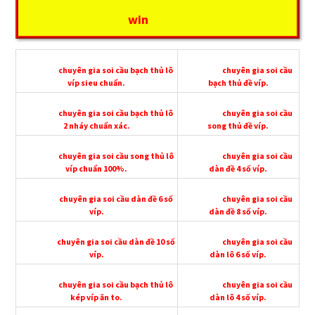
win
chuyên gia soi cầu bạch thủ lô
chuyên gia soi cầu
víp sieu chuẩn.
bạch thủ đề víp.
chuyên gia soi cầu bạch thủ lô
chuyên gia soi cầu
2 nháy chuẩn xác.
song thủ đề víp.
chuyên gia soi cầu song thủ lô
chuyên gia soi cầu
víp chuẩn 100%.
dàn đề 4 số víp.
chuyên gia soi cầu dàn đề 6 số
chuyên gia soi cầu
víp.
dàn đề 8 số víp.
chuyên gia soi cầu dàn đề 10 số
chuyên gia soi cầu
víp.
dàn lô 6 số víp.
chuyên gia soi cầu bạch thủ lô
chuyên gia soi cầu
kép víp ăn to.
dàn lô 4 số víp.