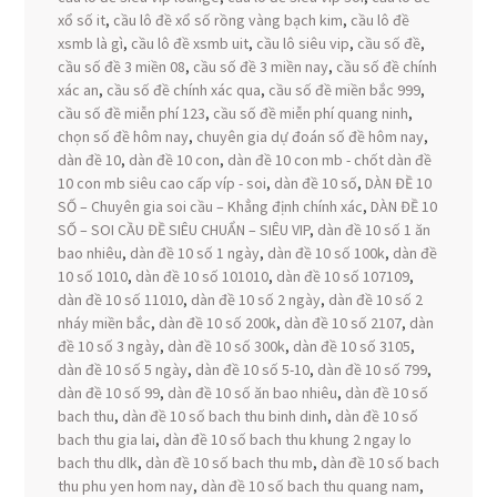
xổ số it
,
cầu lô đề xổ số rồng vàng bạch kim
,
cầu lô đề
xsmb là gì
,
cầu lô đề xsmb uit
,
cầu lô siêu vip
,
cầu số đề
,
cầu số đề 3 miền 08
,
cầu số đề 3 miền nay
,
cầu số đề chính
xác an
,
cầu số đề chính xác qua
,
cầu số đề miền bắc 999
,
cầu số đề miễn phí 123
,
cầu số đề miễn phí quang ninh
,
chọn số đề hôm nay
,
chuyên gia dự đoán số đề hôm nay
,
dàn đề 10
,
dàn đề 10 con
,
dàn đề 10 con mb - chốt dàn đề
10 con mb siêu cao cấp víp - soi
,
dàn đề 10 số
,
DÀN ĐỀ 10
SỐ – Chuyên gia soi cầu – Khẳng định chính xác
,
DÀN ĐỀ 10
SỐ – SOI CẦU ĐỀ SIÊU CHUẨN – SIÊU VIP
,
dàn đề 10 số 1 ăn
bao nhiêu
,
dàn đề 10 số 1 ngày
,
dàn đề 10 số 100k
,
dàn đề
10 số 1010
,
dàn đề 10 số 101010
,
dàn đề 10 số 107109
,
dàn đề 10 số 11010
,
dàn đề 10 số 2 ngày
,
dàn đề 10 số 2
nháy miền bắc
,
dàn đề 10 số 200k
,
dàn đề 10 số 2107
,
dàn
đề 10 số 3 ngày
,
dàn đề 10 số 300k
,
dàn đề 10 số 3105
,
dàn đề 10 số 5 ngày
,
dàn đề 10 số 5-10
,
dàn đề 10 số 799
,
dàn đề 10 số 99
,
dàn đề 10 số ăn bao nhiêu
,
dàn đề 10 số
bach thu
,
dàn đề 10 số bach thu binh dinh
,
dàn đề 10 số
bach thu gia lai
,
dàn đề 10 số bach thu khung 2 ngay lo
bach thu dlk
,
dàn đề 10 số bach thu mb
,
dàn đề 10 số bach
thu phu yen hom nay
,
dàn đề 10 số bach thu quang nam
,