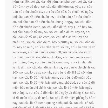
hôm nay 50
,
soi cầu dàn đề hôm nay phú quý
,
soi cầu dàn
đề hôm nay số đẹp
,
soi cầu dàn đề hôm nay yếu
,
soi cầu
dàn đề siêu chuẩn 60
,
soi cầu dàn đề siêu chuẩn 90 ngày
,
soi cầu dàn đề siêu chuẩn 96
,
soi cầu dàn đề siêu chuẩn
ăn
,
soi cầu dàn đề siêu chuẩn khung 7 ngày
,
soi cầu dàn
đề siêu chuẩn xsmb
,
soi cầu dàn đề tối nay 10 số hay ra
,
soi cầu dàn đề tối nay 56
,
soi cầu dàn đề tối nay ăn
,
soi
cầu dàn đề tối nay ăn cơm
,
soi cầu dàn đề tối nay bao
nhiêu số
,
soi cầu dàn đề tối nay o nutley nj
,
soi cầu dàn đề
tối nay số nuôi
,
soi cầu dàn đề xổ số itel
,
soi cầu dàn đề xổ
số power
,
soi cầu dàn đề xsmb 00
,
soi cầu dàn đề xsmb
ba miền
,
soi cầu dàn đề xsmb diễn
,
soi cầu dàn đề xsmb
giờ hoàng đạo
,
soi cầu dàn đề xsmb nay
,
soi cầu dàn đề
xsmb ưm
,
soi cầu dàn đề xsmb vua
,
soi cau lo de chinh xac
100
,
soi cau lo de xo so mb
,
soi cầu lô đề 888 xổ số hôm
nay
,
soi cầu lô đề miền bắc amin
,
soi cầu lô đề miền bắc
anh
,
soi cầu lô đề miền bắc giờ vàng chốt số
,
soi cầu lô đề
miền bắc miễn phí chính xác
,
soi cầu lô đề miền bắc ngày
16 tháng 9
,
soi cầu lô đề miền bắc ngày 23 tháng 5
,
soi cầu
lô đề miền bắc uy tín nhất
,
soi cầu lô đề miễn phí ngày hôm
nay
,
soi cầu lô đề xsmb quang ninh
,
soi cầu soi cầu xổ số
,
soi cầu xổ số lô đề miền bắc
,
soi cầu xsmb
,
soi số đề hôm