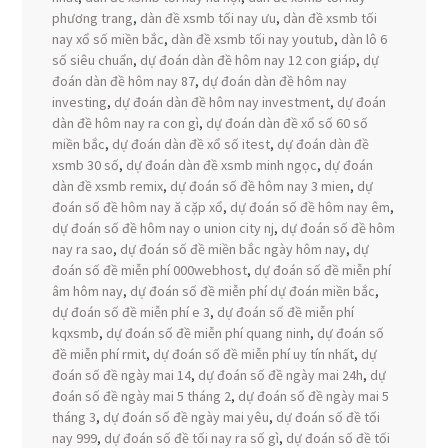
phương trang
,
dàn đề xsmb tối nay ưu
,
dàn đề xsmb tối
nay xổ số miền bắc
,
dàn đề xsmb tối nay youtub
,
dàn lô 6
số siêu chuẩn
,
dự đoán dàn đề hôm nay 12 con giáp
,
dự
đoán dàn đề hôm nay 87
,
dự đoán dàn đề hôm nay
investing
,
dự đoán dàn đề hôm nay investment
,
dự đoán
dàn đề hôm nay ra con gì
,
dự đoán dàn đề xổ số 60 số
miền bắc
,
dự đoán dàn đề xổ số itest
,
dự đoán dàn đề
xsmb 30 số
,
dự đoán dàn đề xsmb minh ngọc
,
dự đoán
dàn đề xsmb remix
,
dự đoán số đề hôm nay 3 mien
,
dự
đoán số đề hôm nay ă cặp xổ
,
dự đoán số đề hôm nay êm
,
dự đoán số đề hôm nay o union city nj
,
dự đoán số đề hôm
nay ra sao
,
dự đoán số đề miền bắc ngày hôm nay
,
dự
đoán số đề miễn phí 000webhost
,
dự đoán số đề miễn phí
âm hôm nay
,
dự đoán số đề miễn phí dự đoán miền bắc
,
dự đoán số đề miễn phí e 3
,
dự đoán số đề miễn phí
kqxsmb
,
dự đoán số đề miễn phí quang ninh
,
dự đoán số
đề miễn phí rmit
,
dự đoán số đề miễn phí uy tín nhất
,
dự
đoán số đề ngày mai 14
,
dự đoán số đề ngày mai 24h
,
dự
đoán số đề ngày mai 5 tháng 2
,
dự đoán số đề ngày mai 5
tháng 3
,
dự đoán số đề ngày mai yêu
,
dự đoán số đề tối
nay 999
,
dự đoán số đề tối nay ra số gì
,
dự đoán số đề tối