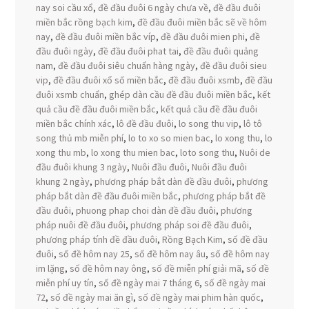
nay soi cầu xổ
,
đề đầu đuôi 6 ngày chưa về
,
đề đầu đuôi
miền bắc rồng bạch kim
,
đề đầu đuôi miền bắc sẽ về hôm
nay
,
đề đầu đuôi miền bắc víp
,
đề đầu đuôi mien phi
,
đề
đầu đuôi ngày
,
đề đầu đuôi phat tai
,
đề đầu đuôi quảng
nam
,
đề đầu đuôi siêu chuẩn hàng ngày
,
đề đầu đuôi sieu
vip
,
đề đầu đuôi xổ số miền bắc
,
đề đầu đuôi xsmb
,
đề đầu
đuôi xsmb chuẩn
,
ghép dàn cầu đề đầu đuôi miền bắc
,
kết
quả cầu đề đầu đuôi miền bắc
,
kết quả cầu đề đầu đuôi
miền bắc chính xác
,
lô đề đầu đuôi
,
lo song thu vip
,
lô tô
song thủ mb miễn phí
,
lo to xo so mien bac
,
lo xong thu
,
lo
xong thu mb
,
lo xong thu mien bac
,
loto song thu
,
Nuôi de
đầu đuôi khung 3 ngày
,
Nuôi đầu đuôi
,
Nuôi đầu đuôi
khung 2 ngày
,
phương pháp bắt dàn đề đầu đuôi
,
phương
pháp bắt dàn đề đầu đuôi miền bắc
,
phương pháp bắt đề
đầu đuôi
,
phuong phap choi dàn đề đầu đuôi
,
phương
pháp nuôi đề đầu đuôi
,
phương pháp soi đề đầu đuôi
,
phương pháp tính đề đầu đuôi
,
Rồng Bạch Kim
,
số đề đầu
đuôi
,
số đề hôm nay 25
,
số đề hôm nay âu
,
số đề hôm nay
im lặng
,
số đề hôm nay ông
,
số đề miễn phí giải mã
,
số đề
miễn phí uy tín
,
số đề ngày mai 7 tháng 6
,
số đề ngày mai
72
,
số đề ngày mai ăn gì
,
số đề ngày mai phim hàn quốc
,