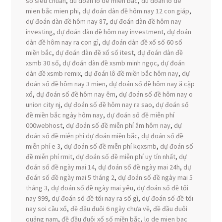
số siêu chuẩn
,
du doan lo de mien bắc
,
du doan lo de
mien bắc mien phi
,
dự đoán dàn đề hôm nay 12 con giáp
,
dự đoán dàn đề hôm nay 87
,
dự đoán dàn đề hôm nay
investing
,
dự đoán dàn đề hôm nay investment
,
dự đoán
dàn đề hôm nay ra con gì
,
dự đoán dàn đề xổ số 60 số
miền bắc
,
dự đoán dàn đề xổ số itest
,
dự đoán dàn đề
xsmb 30 số
,
dự đoán dàn đề xsmb minh ngọc
,
dự đoán
dàn đề xsmb remix
,
dự đoán lô đề miền bắc hôm nay
,
dự
đoán số đề hôm nay 3 mien
,
dự đoán số đề hôm nay ă cặp
xổ
,
dự đoán số đề hôm nay êm
,
dự đoán số đề hôm nay o
union city nj
,
dự đoán số đề hôm nay ra sao
,
dự đoán số
đề miền bắc ngày hôm nay
,
dự đoán số đề miễn phí
000webhost
,
dự đoán số đề miễn phí âm hôm nay
,
dự
đoán số đề miễn phí dự đoán miền bắc
,
dự đoán số đề
miễn phí e 3
,
dự đoán số đề miễn phí kqxsmb
,
dự đoán số
đề miễn phí rmit
,
dự đoán số đề miễn phí uy tín nhất
,
dự
đoán số đề ngày mai 14
,
dự đoán số đề ngày mai 24h
,
dự
đoán số đề ngày mai 5 tháng 2
,
dự đoán số đề ngày mai 5
tháng 3
,
dự đoán số đề ngày mai yêu
,
dự đoán số đề tối
nay 999
,
dự đoán số đề tối nay ra số gì
,
dự đoán số đề tối
nay soi cầu xổ
,
đề đầu đuôi 6 ngày chưa về
,
đề đầu đuôi
quảng nam
,
đề đầu đuôi xổ số miền bắc
,
lo de mien bac