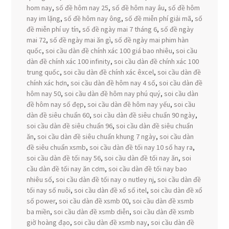
hom nay
,
số đề hôm nay 25
,
số đề hôm nay âu
,
số đề hôm
nay im lặng
,
số đề hôm nay ông
,
số đề miễn phí giải mã
,
số
đề miễn phí uy tín
,
số đề ngày mai 7 tháng 6
,
số đề ngày
mai 72
,
số đề ngày mai ăn gì
,
số đề ngày mai phim hàn
quốc
,
soi cầu dàn đề chính xác 100 giá bao nhiêu
,
soi cầu
dàn đề chính xác 100 infinity
,
soi cầu dàn đề chính xác 100
trung quốc
,
soi cầu dàn đề chính xác êxcel
,
soi cầu dàn đề
chính xác hơn
,
soi cầu dàn đề hôm nay 4 số
,
soi cầu dàn đề
hôm nay 50
,
soi cầu dàn đề hôm nay phú quý
,
soi cầu dàn
đề hôm nay số đẹp
,
soi cầu dàn đề hôm nay yếu
,
soi cầu
dàn đề siêu chuẩn 60
,
soi cầu dàn đề siêu chuẩn 90 ngày
,
soi cầu dàn đề siêu chuẩn 96
,
soi cầu dàn đề siêu chuẩn
ăn
,
soi cầu dàn đề siêu chuẩn khung 7 ngày
,
soi cầu dàn
đề siêu chuẩn xsmb
,
soi cầu dàn đề tối nay 10 số hay ra
,
soi cầu dàn đề tối nay 56
,
soi cầu dàn đề tối nay ăn
,
soi
cầu dàn đề tối nay ăn cơm
,
soi cầu dàn đề tối nay bao
nhiêu số
,
soi cầu dàn đề tối nay o nutley nj
,
soi cầu dàn đề
tối nay số nuôi
,
soi cầu dàn đề xổ số itel
,
soi cầu dàn đề xổ
số power
,
soi cầu dàn đề xsmb 00
,
soi cầu dàn đề xsmb
ba miền
,
soi cầu dàn đề xsmb diễn
,
soi cầu dàn đề xsmb
giờ hoàng đạo
,
soi cầu dàn đề xsmb nay
,
soi cầu dàn đề