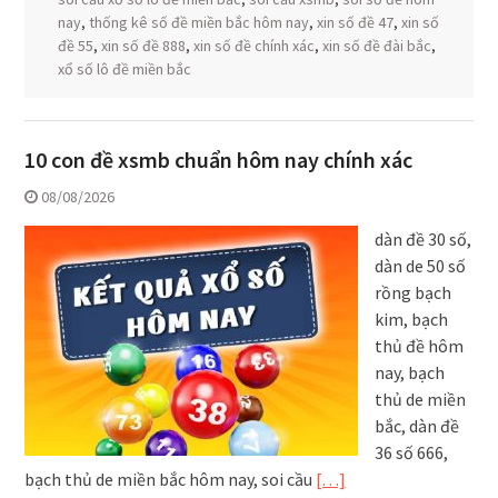
nay
,
thống kê số đề miền bắc hôm nay
,
xin số đề 47
,
xin số
đề 55
,
xin số đề 888
,
xin số đề chính xác
,
xin số đề đài bắc
,
xổ số lô đề miền bắc
10 con đề xsmb chuẩn hôm nay chính xác
08/08/2026
dàn đề 30 số,
dàn de 50 số
rồng bạch
kim, bạch
thủ đề hôm
nay, bạch
thủ de miền
bắc, dàn đề
36 số 666,
bạch thủ de miền bắc hôm nay, soi cầu
[…]