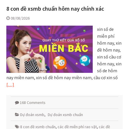
8 con đề xsmb chuẩn hôm nay chính xác
08/08/2026
xin số de
miễn phí
hôm nay, xin
đề hôm nay,
xin số cầu cơ
hôm nay, xin
số de hôm
nay miền nam, xin số đề hôm nay miền nam, cầu cơ xin số
[…]
168 Comments
Dự đoán xsmb
,
Dự đoán xsmb chuẩn
8 con đề xsmb chuẩn
,
các đề miễn phí rao vặt
,
các đề