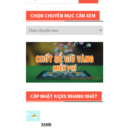
CHỌN CHUYÊN MỤC CẦN XEM
CHỌN
CHUYÊN
MỤC
CẦN
XEM
CẬP NHẬT KQXS NHANH NHẤT
XSMB