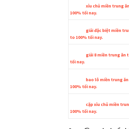
xỉu chủ miền trung ă
100% tối nay.
giải đặc biệt miền tr
to 100% tối nay.
giải 8 miền trung ăn
tối nay.
bao lô miền trung ăn
100% tối nay.
cặp xỉu chủ miền trun
100% tối nay.