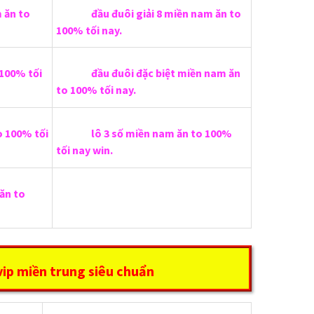
m ăn to
đầu đuôi giải 8 miền nam ăn to
100% tối nay.
 100% tối
đầu đuôi đặc biệt miền nam ăn
to 100% tối nay.
o 100% tối
lô 3 số miền nam ăn to 100%
tối nay win.
ăn to
vip miền trung siêu chuẩn