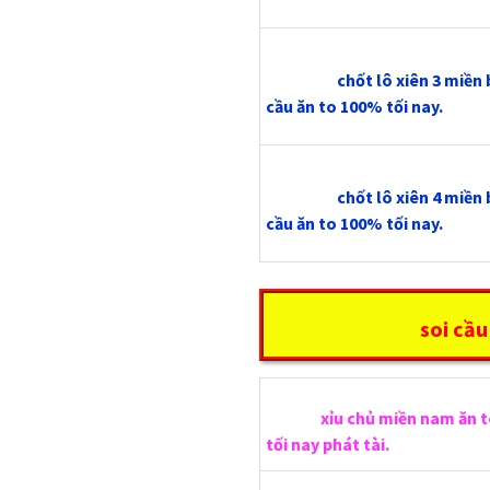
chốt lô xiên 3 miền 
cầu ăn to 100% tối nay.
chốt lô xiên 4 miền 
cầu ăn to 100% tối nay.
soi cầ
xỉu chủ miền nam ăn 
tối nay phát tài.