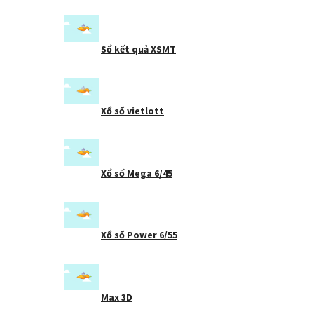
Sổ kết quả XSMT
Xổ số vietlott
Xổ số Mega 6/45
Xổ số Power 6/55
Max 3D