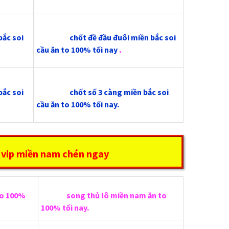
bắc soi
chốt đề đầu đuôi miền bắc soi
cầu ăn to 100% tối nay
.
bắc soi
chốt số 3 càng miền bắc soi
cầu ăn to 100% tối nay.
u vip miền nam chén ngay
to 100%
song thủ lô miền nam ăn to
100% tối nay.