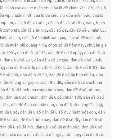
í
,
cầu lô đề chính xác 4 số vip
,
cầu lô đề chính xác ăn
,
cầu
đề chính xác online miễn phí
,
cầu lô đề chính xác u19
,
cầu lô
iêu vip chuẩn nhất
,
cầu lô đề siêu vip của miền bắc
,
cầu lô
 vip soi
,
cầu lô đề xổ số it
,
cầu lô đề xổ số rồng vàng bạch
đề xsmb uit
,
cầu lô siêu vip
,
cầu số đề
,
cầu số đề 3 miền 08
,
hính xác an
,
cầu số đề chính xác qua
,
cầu số đề miền bắc
số đề miễn phí quang ninh
,
chọn số đề hôm nay
,
chuyên gia
 số 100k
,
dàn đề 6 số 188
,
dàn đề 6 số 2 ngày
,
dàn đề 6 số
k
,
dàn đề 6 số 267
,
dàn đề 6 số 3 ngày
,
dàn đề 6 số 300k
,
gày
,
dàn đề 6 số 5-6
,
dàn đề 6 số 666
,
dàn đề 6 số 6789
,
dàn
ề 6 số 888
,
dàn đề 6 số 99
,
dàn đề 6 số ăn bao nhiêu
,
dàn
h thu khung 2 ngay lo bach thu dlk
,
dàn đề 6 số bach thu
dàn đề 6 số bach thu xsmb hom nay
,
dàn đề 6 số bất bại
,
ay
,
dàn đề 6 số chuẩn
,
dàn đề 6 số chuẩn 100
,
dàn đề 6 số
n xác
,
dàn đề 6 số có mấy con
,
dàn đề 6 số có nghĩa là gì
,
àn đề 6 số
,
dàn đề 6 số dàn đề 6 số duy nhất một con
,
dàn
đề 6 số dàn đề 6 số hôm nay
,
dàn đề 6 số đề
,
dàn đề 6 số
dàn đề 6 số đề mb
,
dàn đề 6 số đề miền bắc
,
dàn đề 6 số
ố đề miền nam
,
dàn đề 6 số đề ngày hôm nay
,
dàn đề 6 số