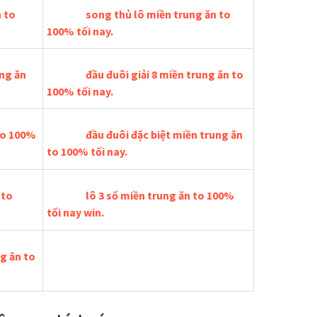
n to
song thủ lô miền trung ăn to
100% tối nay.
ung ăn
đầu đuôi giải 8 miền trung ăn to
100% tối nay.
 to 100%
đầu đuôi đặc biệt miền trung ăn
to 100% tối nay.
 to
lô 3 số miền trung ăn to 100%
tối nay win.
g ăn to