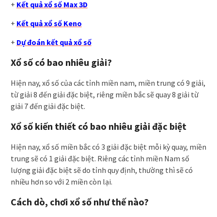
+
Kết quả xổ số Max 3D
+
Kết quả xổ số Keno
+
Dự đoán kết quả xổ số
Xổ số có bao nhiêu giải?
Hiện nay, xổ số của các tỉnh miền nam, miền trung có 9 giải,
từ giải 8 đến giải đặc biệt, riêng miền bắc sẽ quay 8 giải từ
giải 7 đến giải đặc biệt.
Xổ số kiến thiết có bao nhiêu giải đặc biệt
Hiện nay, xổ số miền bắc có 3 giải đặc biệt mỗi kỳ quay, miền
trung sẽ có 1 giải đặc biệt. Riêng các tỉnh miền Nam số
lượng giải đặc biệt sẽ do tỉnh quy định, thường thì sẽ có
nhiều hơn so với 2 miền còn lại.
Cách dò, chơi xổ số như thế nào?