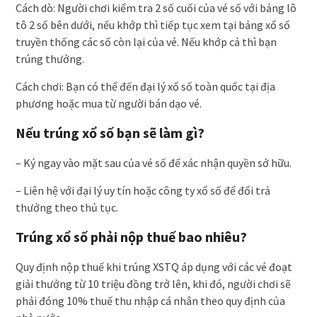
Cách dò: Người chơi kiểm tra 2 số cuối của vé số với bảng lô
tô 2 số bên dưới, nếu khớp thì tiếp tục xem tại bảng xổ số
truyền thống các số còn lại của vé. Nếu khớp cả thì bạn
trúng thưởng.
Cách chơi: Bạn có thể đến đại lý xổ số toàn quốc tại địa
phương hoặc mua từ người bán dạo vé.
Nếu trúng xổ số bạn sẽ làm gì?
– Ký ngay vào mặt sau của vé số để xác nhận quyền sở hữu.
– Liên hệ với đại lý uy tín hoặc công ty xổ số để đổi trả
thưởng theo thủ tục.
Trúng xổ số phải nộp thuế bao nhiêu?
Quy định nộp thuế khi trúng XSTQ áp dụng với các vé đoạt
giải thưởng từ 10 triệu đồng trở lên, khi đó, người chơi sẽ
phải đóng 10% thuế thu nhập cá nhân theo quy định của