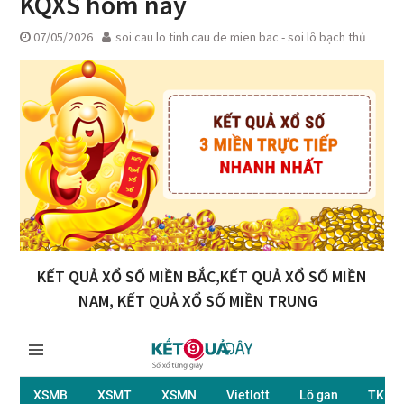
KQXS hôm nay
07/05/2026
soi cau lo tinh cau de mien bac - soi lô bạch thủ
KẾT QUẢ XỔ SỐ MIỀN BẮC,KẾT QUẢ XỔ SỐ MIỀN
NAM, KẾT QUẢ XỔ SỐ MIỀN TRUNG