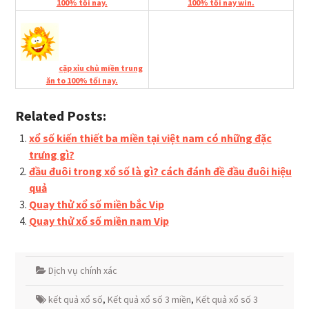
100% tối nay.
100% tối nay win.
cặp xỉu chủ miền trung
ăn to 100% tối nay.
Related Posts:
xổ số kiến thiết ba miền tại việt nam có những đặc
trưng gì?
đầu đuôi trong xổ số là gì? cách đánh đề đầu đuôi hiệu
quả
Quay thử xổ số miền bắc Vip
Quay thử xổ số miền nam Vip
Dịch vụ chính xác
kết quả xổ số
,
Kết quả xổ số 3 miền
,
Kết quả xổ số 3