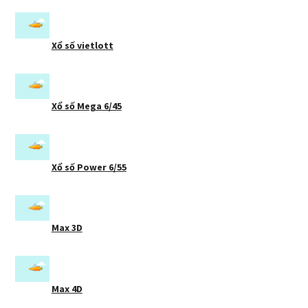
Xổ số vietlott
Xổ số Mega 6/45
Xổ số Power 6/55
Max 3D
Max 4D