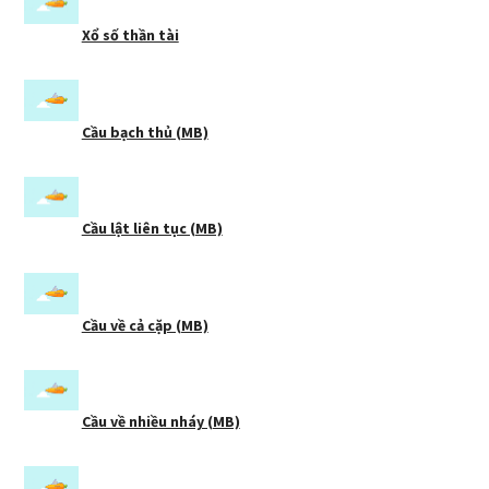
Xổ số thần tài
Cầu bạch thủ (MB)
Cầu lật liên tục (MB)
Cầu về cả cặp (MB)
Cầu về nhiều nháy (MB)