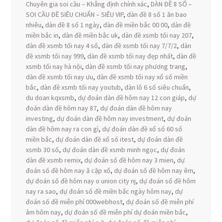
Chuyên gia soi cầu – Khẳng định chính xác
,
DÀN ĐỀ 8 SỐ –
SOI CẦU ĐỀ SIÊU CHUẨN – SIÊU VIP
,
dàn đề 8 số 1 ăn bao
nhiêu
,
dàn đề 8 số 1 ngày
,
dàn đề miền bắc 00 00
,
dàn đề
miền bắc in
,
dàn đề miền bắc uk
,
dàn đề xsmb tối nay 207
,
dàn đề xsmb tối nay 4 số
,
dàn đề xsmb tối nay 7/7/2
,
dàn
đề xsmb tối nay 999
,
dàn đề xsmb tối nay đẹp nhất
,
dàn đề
xsmb tối nay hà nội
,
dàn đề xsmb tối nay phương trang
,
dàn đề xsmb tối nay ưu
,
dàn đề xsmb tối nay xổ số miền
bắc
,
dàn đề xsmb tối nay youtub
,
dàn lô 6 số siêu chuẩn
,
du doan kqxsmb
,
dự đoán dàn đề hôm nay 12 con giáp
,
dự
đoán dàn đề hôm nay 87
,
dự đoán dàn đề hôm nay
investing
,
dự đoán dàn đề hôm nay investment
,
dự đoán
dàn đề hôm nay ra con gì
,
dự đoán dàn đề xổ số 60 số
miền bắc
,
dự đoán dàn đề xổ số itest
,
dự đoán dàn đề
xsmb 30 số
,
dự đoán dàn đề xsmb minh ngọc
,
dự đoán
dàn đề xsmb remix
,
dự đoán số đề hôm nay 3 mien
,
dự
đoán số đề hôm nay ă cặp xổ
,
dự đoán số đề hôm nay êm
,
dự đoán số đề hôm nay o union city nj
,
dự đoán số đề hôm
nay ra sao
,
dự đoán số đề miền bắc ngày hôm nay
,
dự
đoán số đề miễn phí 000webhost
,
dự đoán số đề miễn phí
âm hôm nay
,
dự đoán số đề miễn phí dự đoán miền bắc
,