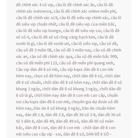
đề chính xác 4 số vip
,
cầu lô đề chính xác ăn
,
cầu lô đề
chính xác indonesia
,
cầu lô đề chính xác online miễn phí
,
cầu lô đề chính xác u19
,
cầu lô đề siêu vip chính xác
,
cầu lô
đề siêu vip chuẩn nhất
,
cầu lô đề siêu vip của miền bắc
,
cầu lô đề siêu vip lounge
,
cầu lô đề siêu vip soi
,
cầu lô đề
xổ số it
,
cầu lô đề xổ số rồng vàng bạch kim
,
cầu lô đề
xsmb là gì
,
cầu lô đề xsmb uit
,
cầu lô siêu vip
,
cầu số đề
,
cầu số đề 3 miền 08
,
cầu số đề 3 miền nay
,
cầu số đề chính
xác an
,
cầu số đề chính xác qua
,
cầu số đề miền bắc 999
,
cầu số đề miễn phí 123
,
cầu số đề miễn phí quang ninh
,
Cầu vip dàn đề 8 số mb
,
cầu víp kqxs dàn đề 8 con mb
hôm nay
,
chọn số đề hôm nay
,
chốt dàn đề 8 số
,
chốt dàn
đề 8 số chuẩn
,
chốt dàn đề 8 số hôm nay
,
chốt dàn đề 8 số
khung 2 ngày
,
chốt dàn đề 8 số khung 3 ngày
,
chốt dàn đề
8 số là gì
,
chốt hôm nay dàn đề 8 con mb cao cấp
,
chuẩn
soi cầu kqxs dàn đề 8 con mb
,
chuyên gia dự đoán số đề
hôm nay
,
Dàn de 8 số khung 3 ngày
,
Dàn de chuẩn hôm
nay
,
dàn đề 1.8
,
dàn đề 3.8
,
dàn đề 36 số 3-8
,
dàn đề 36 số
từ 3 đến 8
,
dàn đề 49
,
dàn đề 49 số
,
dàn đề 65 số miền
bắc
,
dàn đề 8 con
,
dàn đề 8 con mb - chốt dàn đề 8 con
mb siêu cao cấp víp - soi
,
dàn đề 8 số
,
DÀN ĐỀ 8 SỐ –