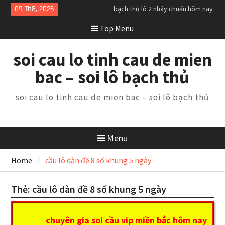
Skip
09 Th8, 2026
bạch thủ lô 2 nháy chuẩn hôm nay
to
chính xác
Top Menu
content
xiên 2 lô xsmb chuẩn hôm nay
chính xác
10 con lô xsmb chuẩn hôm nay
soi cau lo tinh cau de mien
chính xác
bac – soi lô bạch thủ
soi cau lo tinh cau de mien bac – soi lô bạch thủ
Menu
Home
cầu lô dàn đề 8 số khung 5 ngày
Thẻ:
cầu lô dàn đề 8 số khung 5 ngày
chuyên gia soi cầu vip miền bắc hôm nay