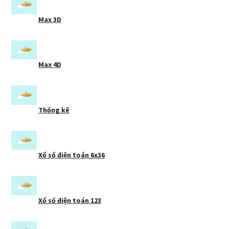
Max 3D
Max 4D
Thống kê
Xổ số điện toán 6x36
Xổ số điện toán 123