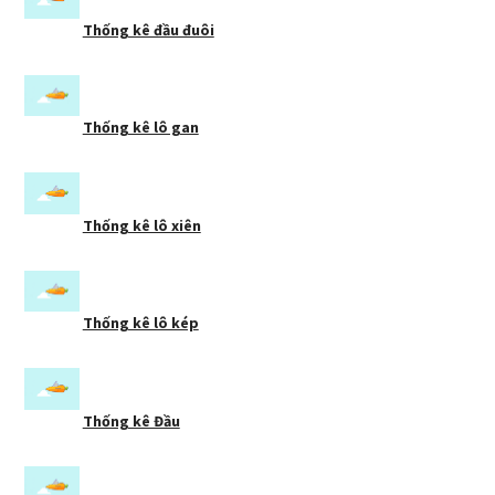
Thống kê đầu đuôi
Thống kê lô gan
Thống kê lô xiên
Thống kê lô kép
Thống kê Đầu