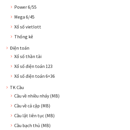
Power 6/55
Mega 6/45
Xổ số vietlott
Thống kê
Điện toán
Xổ số thần tài
Xổ số điện toán 123
Xổ số điện toán 6×36
TK Cầu
Cầu về nhiều nháy (MB)
Cầu về cả cặp (MB)
Cầu lật liên tục (MB)
Cầu bạch thủ (MB)