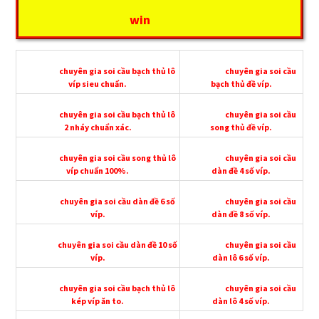
win
chuyên gia soi cầu bạch thủ lô
chuyên gia soi cầu
víp sieu chuẩn.
bạch thủ đề víp.
chuyên gia soi cầu bạch thủ lô
chuyên gia soi cầu
2 nháy chuẩn xác.
song thủ đề víp.
chuyên gia soi cầu song thủ lô
chuyên gia soi cầu
víp chuẩn 100%.
dàn đề 4 số víp.
chuyên gia soi cầu dàn đề 6 số
chuyên gia soi cầu
víp.
dàn đề 8 số víp.
chuyên gia soi cầu dàn đề 10 số
chuyên gia soi cầu
víp.
dàn lô 6 số víp.
chuyên gia soi cầu bạch thủ lô
chuyên gia soi cầu
kép víp ăn to.
dàn lô 4 số víp.