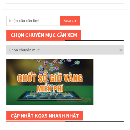
Search
CHỌN CHUYÊN MỤC CẦN XEM
CHỌN
CHUYÊN
MỤC
CẦN
XEM
CẬP NHẬT KQXS NHANH NHẤT