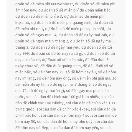
đoán số đề miễn phí 000webhost
,
dự đoán số đề miễn phí
âm hôm nay
,
dự đoán số đề miễn phí dự đoán miền bắc
,
dự đoán số đề miễn phí e 3
,
dự đoán số đề miễn phí
kqxsmb
,
dự đoán số đề miễn phí quang ninh
,
dự đoán số
đề miễn phí rmit
,
dự đoán số đề miễn phí uy tín nhất
,
dự
đoán số đề ngày mai 14
,
dự đoán số đề ngày mai 24h
,
dự
đoán số đề ngày mai 5 tháng 2
,
dự đoán số đề ngày mai 5
tháng 3
,
dự đoán số đề ngày mai yêu
,
dự đoán số đề tối
nay 999
,
dự đoán số đề tối nay ra số gì
,
dự đoán số đề tối
nay soi cầu xổ
,
dự đoán xổ số miền bắc
,
đề đầu đuôi 6
ngày chưa về
,
đề đầu đuôi quảng nam
,
đề đầu đuôi xổ số
miền bắc
,
số đề hôm nay 25
,
số đề hôm nay âu
,
số đề hôm
nay im lặng
,
số đề hôm nay ông
,
số đề miễn phí giải mã
,
số
đề miễn phí uy tín
,
số đề ngày mai 7 tháng 6
,
số đề ngày
mai 72
,
số đề ngày mai ăn gì
,
số đề ngày mai phim hàn
quốc
,
soi cầu dàn đề chính xác 100 giá bao nhiêu
,
soi cầu
dàn đề chính xác 100 infinity
,
soi cầu dàn đề chính xác 100
trung quốc
,
soi cầu dàn đề chính xác êxcel
,
soi cầu dàn đề
chính xác hơn
,
soi cầu dàn đề hôm nay 4 số
,
soi cầu dàn đề
hôm nay 50
,
soi cầu dàn đề hôm nay phú quý
,
soi cầu dàn
đề hôm nay số đẹp
,
soi cầu dàn đề hôm nay yếu
,
soi cầu