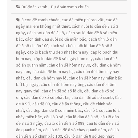
Dự đoán xsmb
,
Dự đoán xsmb chuẩn
8 con đề xsmb chuẩn
,
các đề miễn phí rao vặt
,
các đề
ngày mai em không nhất thiết
,
cách nuôi lô dàn đề 8 số 3
ngày
,
cách soi dàn đề 8 số
,
cách soi lô dàn đề 8 số miền
bắc
,
cách tính đầu đuôi số đề miền bắc
,
cách tính lô dàn
đề 8 số chuẩn 100
,
cách vào tiền nuôi lô dàn đề 8 số 5
ngày
,
cap lo bach thu dep nhat hom nay
,
cap lo bach thu
hom nay
,
cặp lô dàn đề 8 số ngày hôm nay
,
cầu dàn đề 8
số ăn quanh năm
,
cầu dàn đề hôm nay 80
,
cầu dàn đề hôm
nay con
,
cầu dàn đề hôm nay hạ
,
cầu dàn đề hôm nay hay
nhất
,
cầu dàn đề hôm nay lô
,
cầu dàn đề hôm nay miền bắc
bất bại ngày
,
cầu dàn đề hôm nay ông
,
cầu dàn đề hôm
nay quay thử
,
cầu dàn đề xổ số lô đề
,
cầu dàn đề xổ số
om
,
cầu dàn đề xổ số phát tài
,
cầu dàn đề xổ số xsmb
,
Cầu
de 8 SỐ
,
cầu đề 00
,
cầu đề ăn thông
,
cầu đề chính xác
nhất
,
cầu đẹp dàn đề 8 con miền bắc
,
cầu lô 1 số
,
cầu lô 2
nháy miền bắc
,
cầu lô 3 số
,
cầu lô dàn đề 8 số
,
cầu lô dàn
đề 8 số 3 ngày
,
cầu lô dàn đề 8 số 888
,
cầu lô dàn đề 8 số
ăn quanh năm
,
cầu lô dàn đề 8 số chạy quanh năm
,
cầu lô
dàn đề 8 số chính xác 100
,
cầu lô dàn đề 8 số đẹp nhất