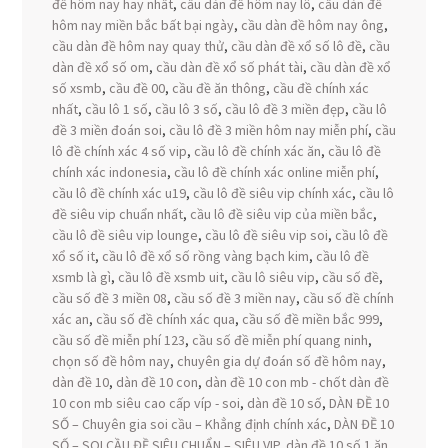
đề hôm nay hay nhất
,
cầu dàn đề hôm nay lô
,
cầu dàn đề
hôm nay miền bắc bất bại ngày
,
cầu dàn đề hôm nay ông
,
cầu dàn đề hôm nay quay thử
,
cầu dàn đề xổ số lô đề
,
cầu
dàn đề xổ số om
,
cầu dàn đề xổ số phát tài
,
cầu dàn đề xổ
số xsmb
,
cầu đề 00
,
cầu đề ăn thông
,
cầu đề chính xác
nhất
,
cầu lô 1 số
,
cầu lô 3 số
,
cầu lô đề 3 miền đẹp
,
cầu lô
đề 3 miền đoán soi
,
cầu lô đề 3 miền hôm nay miễn phí
,
cầu
lô đề chính xác 4 số vip
,
cầu lô đề chính xác ăn
,
cầu lô đề
chính xác indonesia
,
cầu lô đề chính xác online miễn phí
,
cầu lô đề chính xác u19
,
cầu lô đề siêu vip chính xác
,
cầu lô
đề siêu vip chuẩn nhất
,
cầu lô đề siêu vip của miền bắc
,
cầu lô đề siêu vip lounge
,
cầu lô đề siêu vip soi
,
cầu lô đề
xổ số it
,
cầu lô đề xổ số rồng vàng bạch kim
,
cầu lô đề
xsmb là gì
,
cầu lô đề xsmb uit
,
cầu lô siêu vip
,
cầu số đề
,
cầu số đề 3 miền 08
,
cầu số đề 3 miền nay
,
cầu số đề chính
xác an
,
cầu số đề chính xác qua
,
cầu số đề miền bắc 999
,
cầu số đề miễn phí 123
,
cầu số đề miễn phí quang ninh
,
chọn số đề hôm nay
,
chuyên gia dự đoán số đề hôm nay
,
dàn đề 10
,
dàn đề 10 con
,
dàn đề 10 con mb - chốt dàn đề
10 con mb siêu cao cấp víp - soi
,
dàn đề 10 số
,
DÀN ĐỀ 10
SỐ – Chuyên gia soi cầu – Khẳng định chính xác
,
DÀN ĐỀ 10
SỐ – SOI CẦU ĐỀ SIÊU CHUẨN – SIÊU VIP
,
dàn đề 10 số 1 ăn