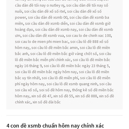
cầu dàn đề tối nay o nutley nj
,
soi cầu dàn đề tối nay số
nuôi
,
soi cầu dàn đề xổ số itel
,
soi cầu dàn đề xổ số
power
,
soi cầu dàn đề xsmb 00
,
soi cầu dàn đề xsmb ba
miền
,
soi cầu dàn đề xsmb diễn
,
soi cầu dàn đề xsmb giờ
hoàng đạo
,
soi cầu dàn đề xsmb nay
,
soi cầu dàn đề xsmb
ưm
,
soi cầu dàn đề xsmb vua
,
soi cau lo de chinh xac 100
,
soi cau lo de mien phi mien bac
,
soi cầu lô đề 888 xổ số
hôm nay
,
soi cầu lô đề miền bắc amin
,
soi cầu lô đề miền
bắc anh
,
soi cầu lô đề miền bắc giờ vàng chốt số
,
soi cầu
lô đề miền bắc miễn phí chính xác
,
soi cầu lô đề miền bắc
ngày 16 tháng 9
,
soi cầu lô đề miền bắc ngày 23 tháng 5
,
soi cầu lô đề miền bắc ngày hôm nay
,
soi cầu lô đề miền
bắc uy tín nhất
,
soi cầu lô đề miễn phí
,
soi cầu lô đề miễn
phí ngày hôm nay
,
soi cầu lô đề xsmb quang ninh
,
soi cầu
soi cầu xổ số
,
soi số đề hôm nay
,
thống kê số đề miền bắc
hôm nay
,
xin số đề 47
,
xin số đề 55
,
xin số đề 888
,
xin số đề
chính xác
,
xin số đề đài bắc
4 con đề xsmb chuẩn hôm nay chính xác