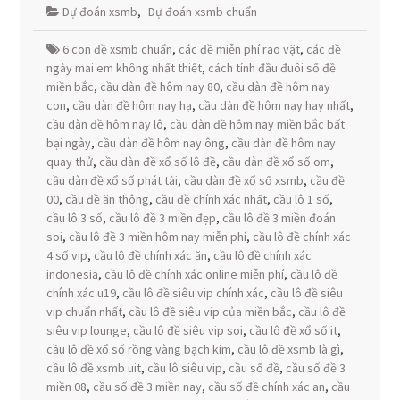
Dự đoán xsmb
,
Dự đoán xsmb chuẩn
6 con đề xsmb chuẩn
,
các đề miễn phí rao vặt
,
các đề
ngày mai em không nhất thiết
,
cách tính đầu đuôi số đề
miền bắc
,
cầu dàn đề hôm nay 80
,
cầu dàn đề hôm nay
con
,
cầu dàn đề hôm nay hạ
,
cầu dàn đề hôm nay hay nhất
,
cầu dàn đề hôm nay lô
,
cầu dàn đề hôm nay miền bắc bất
bại ngày
,
cầu dàn đề hôm nay ông
,
cầu dàn đề hôm nay
quay thử
,
cầu dàn đề xổ số lô đề
,
cầu dàn đề xổ số om
,
cầu dàn đề xổ số phát tài
,
cầu dàn đề xổ số xsmb
,
cầu đề
00
,
cầu đề ăn thông
,
cầu đề chính xác nhất
,
cầu lô 1 số
,
cầu lô 3 số
,
cầu lô đề 3 miền đẹp
,
cầu lô đề 3 miền đoán
soi
,
cầu lô đề 3 miền hôm nay miễn phí
,
cầu lô đề chính xác
4 số vip
,
cầu lô đề chính xác ăn
,
cầu lô đề chính xác
indonesia
,
cầu lô đề chính xác online miễn phí
,
cầu lô đề
chính xác u19
,
cầu lô đề siêu vip chính xác
,
cầu lô đề siêu
vip chuẩn nhất
,
cầu lô đề siêu vip của miền bắc
,
cầu lô đề
siêu vip lounge
,
cầu lô đề siêu vip soi
,
cầu lô đề xổ số it
,
cầu lô đề xổ số rồng vàng bạch kim
,
cầu lô đề xsmb là gì
,
cầu lô đề xsmb uit
,
cầu lô siêu vip
,
cầu số đề
,
cầu số đề 3
miền 08
,
cầu số đề 3 miền nay
,
cầu số đề chính xác an
,
cầu