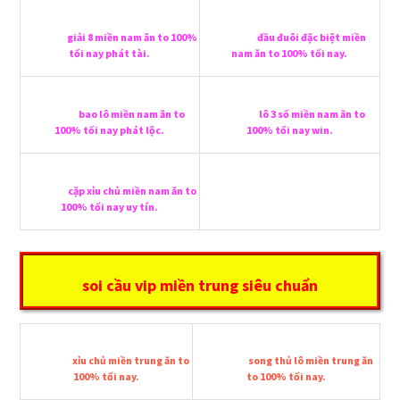
giải 8 miền nam ăn to 100%
đầu đuôi đặc biệt miền
tối nay phát tài.
nam ăn to 100% tối nay.
bao lô miền nam ăn to
lô 3 số miền nam ăn to
100% tối nay phát lộc.
100% tối nay win.
cặp xỉu chủ miền nam ăn to
100% tối nay uy tín.
soi cầu vip miền trung siêu chuẩn
xỉu chủ miền trung ăn to
song thủ lô miền trung ăn
100% tối nay.
to 100% tối nay.