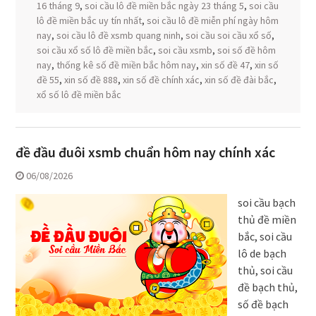
16 tháng 9
,
soi cầu lô đề miền bắc ngày 23 tháng 5
,
soi cầu
lô đề miền bắc uy tín nhất
,
soi cầu lô đề miễn phí ngày hôm
nay
,
soi cầu lô đề xsmb quang ninh
,
soi cầu soi cầu xổ số
,
soi cầu xổ số lô đề miền bắc
,
soi cầu xsmb
,
soi số đề hôm
nay
,
thống kê số đề miền bắc hôm nay
,
xin số đề 47
,
xin số
đề 55
,
xin số đề 888
,
xin số đề chính xác
,
xin số đề đài bắc
,
xổ số lô đề miền bắc
đề đầu đuôi xsmb chuẩn hôm nay chính xác
06/08/2026
soi cầu bạch
thủ đề miền
bắc, soi cầu
lô de bạch
thủ, soi cầu
đề bạch thủ,
số đề bạch