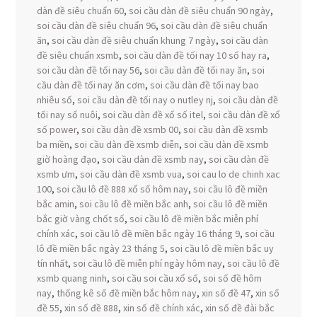
dàn đề siêu chuẩn 60
,
soi cầu dàn đề siêu chuẩn 90 ngày
,
soi cầu dàn đề siêu chuẩn 96
,
soi cầu dàn đề siêu chuẩn
ăn
,
soi cầu dàn đề siêu chuẩn khung 7 ngày
,
soi cầu dàn
đề siêu chuẩn xsmb
,
soi cầu dàn đề tối nay 10 số hay ra
,
soi cầu dàn đề tối nay 56
,
soi cầu dàn đề tối nay ăn
,
soi
cầu dàn đề tối nay ăn cơm
,
soi cầu dàn đề tối nay bao
nhiêu số
,
soi cầu dàn đề tối nay o nutley nj
,
soi cầu dàn đề
tối nay số nuôi
,
soi cầu dàn đề xổ số itel
,
soi cầu dàn đề xổ
số power
,
soi cầu dàn đề xsmb 00
,
soi cầu dàn đề xsmb
ba miền
,
soi cầu dàn đề xsmb diễn
,
soi cầu dàn đề xsmb
giờ hoàng đạo
,
soi cầu dàn đề xsmb nay
,
soi cầu dàn đề
xsmb ưm
,
soi cầu dàn đề xsmb vua
,
soi cau lo de chinh xac
100
,
soi cầu lô đề 888 xổ số hôm nay
,
soi cầu lô đề miền
bắc amin
,
soi cầu lô đề miền bắc anh
,
soi cầu lô đề miền
bắc giờ vàng chốt số
,
soi cầu lô đề miền bắc miễn phí
chính xác
,
soi cầu lô đề miền bắc ngày 16 tháng 9
,
soi cầu
lô đề miền bắc ngày 23 tháng 5
,
soi cầu lô đề miền bắc uy
tín nhất
,
soi cầu lô đề miễn phí ngày hôm nay
,
soi cầu lô đề
xsmb quang ninh
,
soi cầu soi cầu xổ số
,
soi số đề hôm
nay
,
thống kê số đề miền bắc hôm nay
,
xin số đề 47
,
xin số
đề 55
,
xin số đề 888
,
xin số đề chính xác
,
xin số đề đài bắc