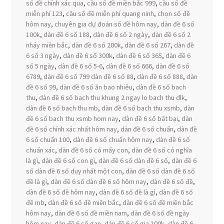
số đề chính xác qua
,
cầu số đề miền bắc 999
,
cầu số đề
miễn phí 123
,
cầu số đề miễn phí quang ninh
,
chọn số đề
hôm nay
,
chuyên gia dự đoán số đề hôm nay
,
dàn đề 6 số
100k
,
dàn đề 6 số 188
,
dàn đề 6 số 2 ngày
,
dàn đề 6 số 2
nháy miền bắc
,
dàn đề 6 số 200k
,
dàn đề 6 số 267
,
dàn đề
6 số 3 ngày
,
dàn đề 6 số 300k
,
dàn đề 6 số 365
,
dàn đề 6
số 5 ngày
,
dàn đề 6 số 5-6
,
dàn đề 6 số 666
,
dàn đề 6 số
6789
,
dàn đề 6 số 799 dàn đề 6 số 88
,
dàn đề 6 số 888
,
dàn
đề 6 số 99
,
dàn đề 6 số ăn bao nhiêu
,
dàn đề 6 số bach
thu
,
dàn đề 6 số bach thu khung 2 ngay lo bach thu dlk
,
dàn đề 6 số bach thu mb
,
dàn đề 6 số bach thu xsmb
,
dàn
đề 6 số bach thu xsmb hom nay
,
dàn đề 6 số bất bại
,
dàn
đề 6 số chính xác nhất hôm nay
,
dàn đề 6 số chuẩn
,
dàn đề
6 số chuẩn 100
,
dàn đề 6 số chuẩn hôm nay
,
dàn đề 6 số
chuẩn xác
,
dàn đề 6 số có mấy con
,
dàn đề 6 số có nghĩa
là gì
,
dàn đề 6 số con gì
,
dàn đề 6 số dàn đề 6 số
,
dàn đề 6
số dàn đề 6 số duy nhất một con
,
dàn đề 6 số dàn đề 6 số
đề là gì
,
dàn đề 6 số dàn đề 6 số hôm nay
,
dàn đề 6 số đề
,
dàn đề 6 số đề hôm nay
,
dàn đề 6 số đề là gì
,
dàn đề 6 số
đề mb
,
dàn đề 6 số đề miền bắc
,
dàn đề 6 số đề miền bắc
hôm nay
,
dàn đề 6 số đề miền nam
,
dàn đề 6 số đề ngày
hôm nay
,
dàn đề 6 số gan
,
dàn đề 6 số gia 100k
,
dàn đề 6