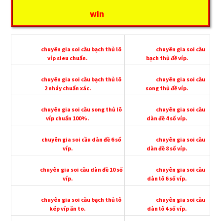
win
chuyên gia soi cầu bạch thủ lô
chuyên gia soi cầu
víp sieu chuẩn.
bạch thủ đề víp.
chuyên gia soi cầu bạch thủ lô
chuyên gia soi cầu
2 nháy chuẩn xác.
song thủ đề víp.
chuyên gia soi cầu song thủ lô
chuyên gia soi cầu
víp chuẩn 100%.
dàn đề 4 số víp.
chuyên gia soi cầu dàn đề 6 số
chuyên gia soi cầu
víp.
dàn đề 8 số víp.
chuyên gia soi cầu dàn đề 10 số
chuyên gia soi cầu
víp.
dàn lô 6 số víp.
chuyên gia soi cầu bạch thủ lô
chuyên gia soi cầu
kép víp ăn to.
dàn lô 4 số víp.