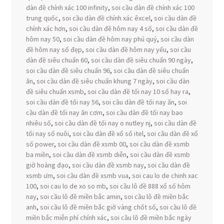
dàn đề chính xác 100 infinity
,
soi cầu dàn đề chính xác 100
trung quốc
,
soi cầu dàn đề chính xác êxcel
,
soi cầu dàn đề
chính xác hơn
,
soi cầu dàn đề hôm nay 4 số
,
soi cầu dàn đề
hôm nay 50
,
soi cầu dàn đề hôm nay phú quý
,
soi cầu dàn
đề hôm nay số đẹp
,
soi cầu dàn đề hôm nay yếu
,
soi cầu
dàn đề siêu chuẩn 60
,
soi cầu dàn đề siêu chuẩn 90 ngày
,
soi cầu dàn đề siêu chuẩn 96
,
soi cầu dàn đề siêu chuẩn
ăn
,
soi cầu dàn đề siêu chuẩn khung 7 ngày
,
soi cầu dàn
đề siêu chuẩn xsmb
,
soi cầu dàn đề tối nay 10 số hay ra
,
soi cầu dàn đề tối nay 56
,
soi cầu dàn đề tối nay ăn
,
soi
cầu dàn đề tối nay ăn cơm
,
soi cầu dàn đề tối nay bao
nhiêu số
,
soi cầu dàn đề tối nay o nutley nj
,
soi cầu dàn đề
tối nay số nuôi
,
soi cầu dàn đề xổ số itel
,
soi cầu dàn đề xổ
số power
,
soi cầu dàn đề xsmb 00
,
soi cầu dàn đề xsmb
ba miền
,
soi cầu dàn đề xsmb diễn
,
soi cầu dàn đề xsmb
giờ hoàng đạo
,
soi cầu dàn đề xsmb nay
,
soi cầu dàn đề
xsmb ưm
,
soi cầu dàn đề xsmb vua
,
soi cau lo de chinh xac
100
,
soi cau lo de xo so mb
,
soi cầu lô đề 888 xổ số hôm
nay
,
soi cầu lô đề miền bắc amin
,
soi cầu lô đề miền bắc
anh
,
soi cầu lô đề miền bắc giờ vàng chốt số
,
soi cầu lô đề
miền bắc miễn phí chính xác
,
soi cầu lô đề miền bắc ngày