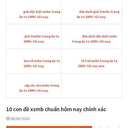
giải đặc biệt miền trung
đầu đuôi giải 8 miền trung
ăn to 100% tối nay.
ăn to 100% tối nay.
giải 8 miền trung ăn to
đầu đuôi đặc biệt miền
100% tối nay.
trung ăn to 100% tối nay.
bao lô miền trung ăn to
lô 3 số miền trung ăn to
100% tối nay.
100% tối nay win.
cặp xỉu chủ miền trung
ăn to 100% tối nay.
10 con đề xsmb chuẩn hôm nay chính xác
06/08/2026