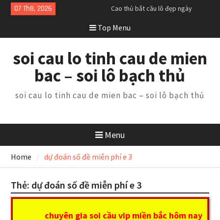
Skip
07 Th8, 2026
Cao thủ bắt cầu lô đẹp ngày
to
08/08/2026
Top Menu
content
Soi cầu số víp lô xiên đẹp nhất
hôm nay ngày 08/08/2026
Cầu bạch thủ đề miền bắc hôm
soi cau lo tinh cau de mien
nay xsmb – soi cầu dàn đề miền
bac – soi lô bạch thủ
bắc hôm nay siêu chuẩn ngày
08/08/2026
soi cau lo tinh cau de mien bac – soi lô bạch thủ
Menu
Home
dự đoán số đề miễn phí e 3
Thẻ:
dự đoán số đề miễn phí e 3
chuyên gia soi cầu vip miền bắc hôm nay