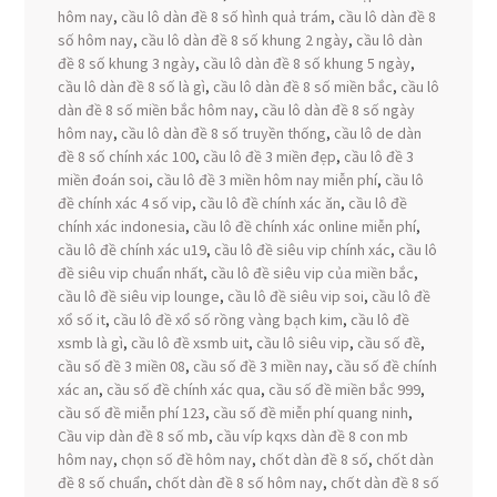
hôm nay
,
cầu lô dàn đề 8 số hình quả trám
,
cầu lô dàn đề 8
số hôm nay
,
cầu lô dàn đề 8 số khung 2 ngày
,
cầu lô dàn
đề 8 số khung 3 ngày
,
cầu lô dàn đề 8 số khung 5 ngày
,
cầu lô dàn đề 8 số là gì
,
cầu lô dàn đề 8 số miền bắc
,
cầu lô
dàn đề 8 số miền bắc hôm nay
,
cầu lô dàn đề 8 số ngày
hôm nay
,
cầu lô dàn đề 8 số truyền thống
,
cầu lô de dàn
đề 8 số chính xác 100
,
cầu lô đề 3 miền đẹp
,
cầu lô đề 3
miền đoán soi
,
cầu lô đề 3 miền hôm nay miễn phí
,
cầu lô
đề chính xác 4 số vip
,
cầu lô đề chính xác ăn
,
cầu lô đề
chính xác indonesia
,
cầu lô đề chính xác online miễn phí
,
cầu lô đề chính xác u19
,
cầu lô đề siêu vip chính xác
,
cầu lô
đề siêu vip chuẩn nhất
,
cầu lô đề siêu vip của miền bắc
,
cầu lô đề siêu vip lounge
,
cầu lô đề siêu vip soi
,
cầu lô đề
xổ số it
,
cầu lô đề xổ số rồng vàng bạch kim
,
cầu lô đề
xsmb là gì
,
cầu lô đề xsmb uit
,
cầu lô siêu vip
,
cầu số đề
,
cầu số đề 3 miền 08
,
cầu số đề 3 miền nay
,
cầu số đề chính
xác an
,
cầu số đề chính xác qua
,
cầu số đề miền bắc 999
,
cầu số đề miễn phí 123
,
cầu số đề miễn phí quang ninh
,
Cầu vip dàn đề 8 số mb
,
cầu víp kqxs dàn đề 8 con mb
hôm nay
,
chọn số đề hôm nay
,
chốt dàn đề 8 số
,
chốt dàn
đề 8 số chuẩn
,
chốt dàn đề 8 số hôm nay
,
chốt dàn đề 8 số