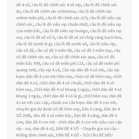
đề 4 số
,
cầu lô đề chính xác 4 số vip
,
cầu lô đề chính xác
ăn
,
cầu lô đề chính xác indonesia
,
cầu lô đề chính xác
online miễn phí
,
cầu lô đề chính xác u19
,
cầu lô đề siêu vip
chính xác
,
cầu lô đề siêu vip chuẩn nhất
,
cầu lô đề siêu vip
của miền bắc
,
cầu lô đề siêu vip lounge
,
cầu lô đề siêu vip
soi
,
cầu lô đề xổ số it
,
cầu lô đề xổ số rồng vàng bạch kim
,
cầu lô đề xsmb là gì
,
cầu lô đề xsmb uit
,
cầu lô siêu vip
,
cầu số đề
,
cầu số đề 3 miền 08
,
cầu số đề 3 miền nay
,
cầu
số đề chính xác an
,
cầu số đề chính xác qua
,
cầu số đề
miền bắc 999
,
cầu số đề miễn phí 123
,
cầu số đề miễn phí
quang ninh
,
cầu vip 4 số
,
Cầu vip dàn đề 4 số mb
,
cầu víp
kqxs dàn đề 4 con mb hôm nay
,
chọn số đề hôm nay
,
chốt
dàn đề 4 số
,
chốt dàn đề 4 số chuẩn
,
chốt dàn đề 4 số
hôm nay
,
chốt dàn đề 4 số khung 2 ngày
,
chốt dàn đề 4 số
khung 3 ngày
,
chốt dàn đề 4 số là gì
,
chốt hôm nay dàn đề
4 con mb cao cấp
,
chuẩn soi cầu kqxs dàn đề 4 con mb
,
chuyên gia dự đoán số đề hôm nay
,
Dàn 4 càng
,
Dàn de 4
SỐ 200k
,
dàn dề 4 số miền bắc
,
Dàn đề 4 càng
,
dàn đề 4
con
,
dàn đề 4 con mb - chốt dàn đề 4 con mb siêu cao cấp
víp - soi
,
dàn đề 4 số
,
DÀN ĐỀ 4 SỐ – Chuyên gia soi cầu –
Khẳng định chính xác
,
DÀN ĐỀ 4 SỐ – SOI CẦU ĐỀ SIÊU