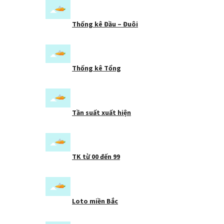
Thống kê Đầu – Đuôi
Thống kê Tổng
Tần suất xuất hiện
TK từ 00 đến 99
Loto miền Bắc