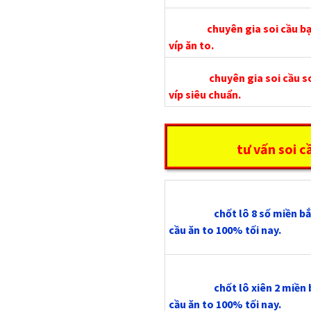
chuyên gia soi cầu b
víp ăn to.
chuyên gia soi cầu s
víp siêu chuẩn.
tư vấn soi c
chốt lô 8 số miền bắ
cầu ăn to 100% tối nay.
chốt lô xiên 2 miền 
cầu ăn to 100% tối nay.