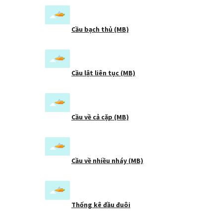
Cầu bạch thủ (MB)
Cầu lật liên tục (MB)
Cầu về cả cặp (MB)
Cầu về nhiều nháy (MB)
Thống kê đầu đuôi