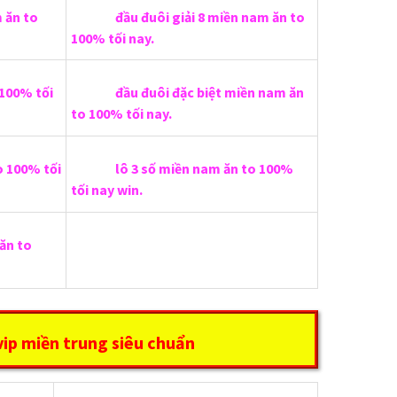
m ăn to
đầu đuôi giải 8 miền nam ăn to
100% tối nay.
 100% tối
đầu đuôi đặc biệt miền nam ăn
to 100% tối nay.
o 100% tối
lô 3 số miền nam ăn to 100%
tối nay win.
ăn to
vip miền trung siêu chuẩn