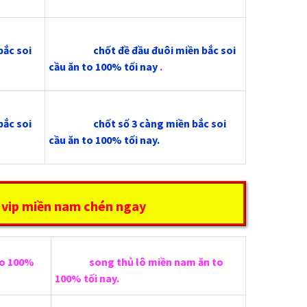
bắc soi
chốt đề đầu đuôi miền bắc soi
cầu ăn to 100% tối nay
.
bắc soi
chốt số 3 càng miền bắc soi
cầu ăn to 100% tối nay.
u vip miền nam chén ngay
to 100%
song thủ lô miền nam ăn to
100% tối nay.