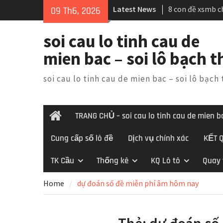
8 con đề xsmb 
Skip
Latest News
09 Th6, 2026
xác
to
10 con đề xsmb
content
soi cau lo tinh cau de
xác
lô song thủ ké
mien bac – soi lô bạch t
chính xác
soi cau lo tinh cau de mien bac – soi lô bạch
TRANG CHỦ – soi cau lo tinh cau de mien b
Home
Cung cấp số lô đề
Dịch vụ chính xác
KẾT 
TK Cầu
Thống kê
KQ Lô tô
Quay
Home
dự đoán số đề miễn phí âm hôm nay