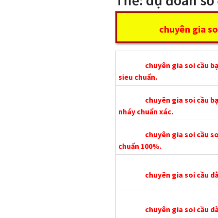
Thẻ:
dự đoán số
chuyên gia so
chuyên gia soi cầu bạ
sieu chuẩn.
chuyên gia soi cầu bạ
nháy chuẩn xác.
chuyên gia soi cầu so
chuẩn 100%.
chuyên gia soi cầu dà
chuyên gia soi cầu dà