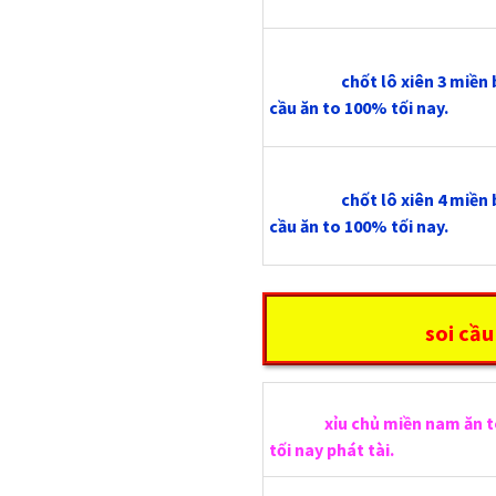
chốt lô xiên 3 miền 
cầu ăn to 100% tối nay.
chốt lô xiên 4 miền 
cầu ăn to 100% tối nay.
soi cầ
xỉu chủ miền nam ăn 
tối nay phát tài.