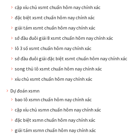
cặp xíu chủ xsmt chuẩn hôm nay chính xác
đặc biệt xsmt chuẩn hôm nay chính xác
giải tám xsmt chuẩn hôm nay chính xác
sớ đầu đuôi giải 8 xsmt chuẩn hôm nay chính xác
lô 3 số xsmt chuẩn hôm nay chính xác
sớ đầu đuôi giải đặc biệt xsmt chuẩn hôm nay chính xác
song thủ lô xsmt chuẩn hôm nay chính xác
xíu chủ xsmt chuẩn hôm nay chính xác
Dự đoán xsmn
bao lô xsmn chuẩn hôm nay chính xác
cặp xíu chủ xsmn chuẩn hôm nay chính xác
đặc biệt xsmn chuẩn hôm nay chính xác
giải tám xsmn chuẩn hôm nay chính xác