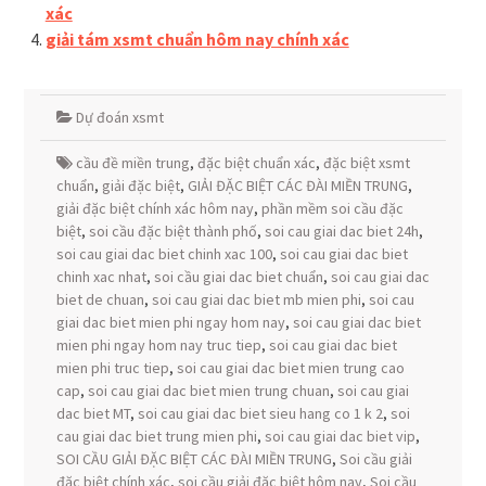
xác
giải tám xsmt chuẩn hôm nay chính xác
Dự đoán xsmt
cầu đề miền trung
,
đặc biệt chuẩn xác
,
đặc biệt xsmt
chuẩn
,
giải đặc biệt
,
GIẢI ĐẶC BIỆT CÁC ĐÀI MIỀN TRUNG
,
giải đặc biệt chính xác hôm nay
,
phần mềm soi cầu đặc
biệt
,
soi cầu đặc biệt thành phố
,
soi cau giai dac biet 24h
,
soi cau giai dac biet chinh xac 100
,
soi cau giai dac biet
chinh xac nhat
,
soi cầu giai dac biet chuẩn
,
soi cau giai dac
biet de chuan
,
soi cau giai dac biet mb mien phi
,
soi cau
giai dac biet mien phi ngay hom nay
,
soi cau giai dac biet
mien phi ngay hom nay truc tiep
,
soi cau giai dac biet
mien phi truc tiep
,
soi cau giai dac biet mien trung cao
cap
,
soi cau giai dac biet mien trung chuan
,
soi cau giai
dac biet MT
,
soi cau giai dac biet sieu hang co 1 k 2
,
soi
cau giai dac biet trung mien phi
,
soi cau giai dac biet vip
,
SOI CẦU GIẢI ĐẶC BIỆT CÁC ĐÀI MIỀN TRUNG
,
Soi cầu giải
đặc biệt chính xác
,
soi cầu giải đặc biệt hôm nay
,
Soi cầu