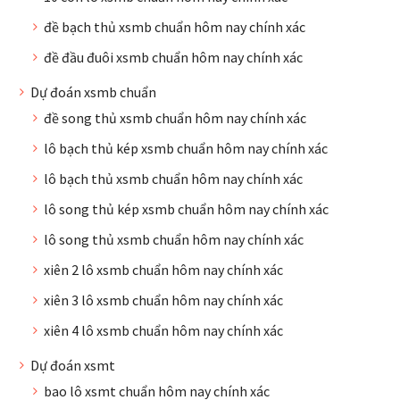
đề bạch thủ xsmb chuẩn hôm nay chính xác
đề đầu đuôi xsmb chuẩn hôm nay chính xác
Dự đoán xsmb chuẩn
đề song thủ xsmb chuẩn hôm nay chính xác
lô bạch thủ kép xsmb chuẩn hôm nay chính xác
lô bạch thủ xsmb chuẩn hôm nay chính xác
lô song thủ kép xsmb chuẩn hôm nay chính xác
lô song thủ xsmb chuẩn hôm nay chính xác
xiên 2 lô xsmb chuẩn hôm nay chính xác
xiên 3 lô xsmb chuẩn hôm nay chính xác
xiên 4 lô xsmb chuẩn hôm nay chính xác
Dự đoán xsmt
bao lô xsmt chuẩn hôm nay chính xác