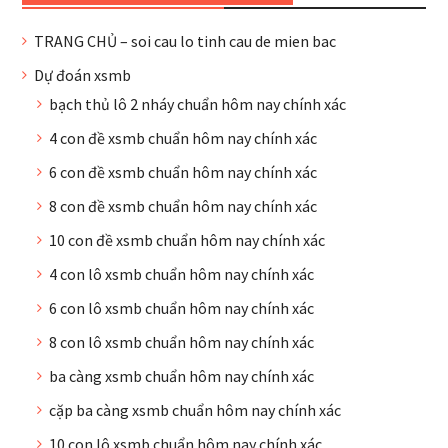
TRANG CHỦ – soi cau lo tinh cau de mien bac
Dự đoán xsmb
bạch thủ lô 2 nháy chuẩn hôm nay chính xác
4 con đề xsmb chuẩn hôm nay chính xác
6 con đề xsmb chuẩn hôm nay chính xác
8 con đề xsmb chuẩn hôm nay chính xác
10 con đề xsmb chuẩn hôm nay chính xác
4 con lô xsmb chuẩn hôm nay chính xác
6 con lô xsmb chuẩn hôm nay chính xác
8 con lô xsmb chuẩn hôm nay chính xác
ba càng xsmb chuẩn hôm nay chính xác
cặp ba càng xsmb chuẩn hôm nay chính xác
10 con lô xsmb chuẩn hôm nay chính xác