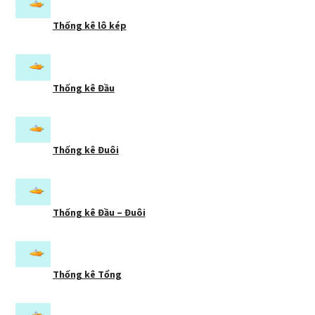
Thống kê lô kép
Thống kê Đầu
Thống kê Đuôi
Thống kê Đầu – Đuôi
Thống kê Tổng