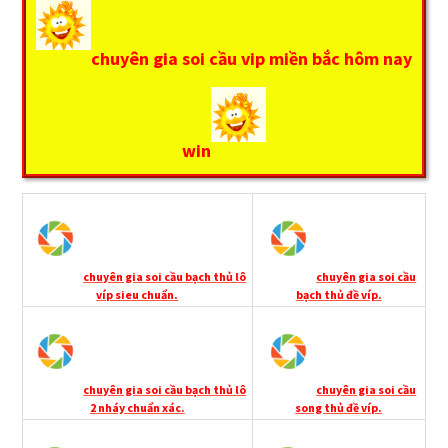
chuyên gia soi cầu vip miền bắc hôm nay
win
chuyên gia soi cầu bạch thủ lô
chuyên gia soi cầu
víp sieu chuẩn.
bạch thủ đề víp.
chuyên gia soi cầu bạch thủ lô
chuyên gia soi cầu
2 nháy chuẩn xác.
song thủ đề víp.