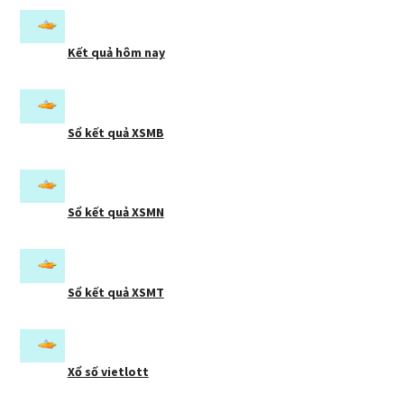
Kết quả hôm nay
Sổ kết quả XSMB
Sổ kết quả XSMN
Sổ kết quả XSMT
Xổ số vietlott