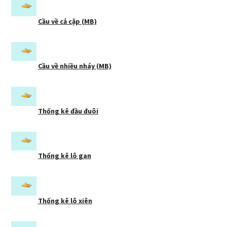
Cầu về cả cặp (MB)
Cầu về nhiều nháy (MB)
Thống kê đầu đuôi
Thống kê lô gan
Thống kê lô xiên