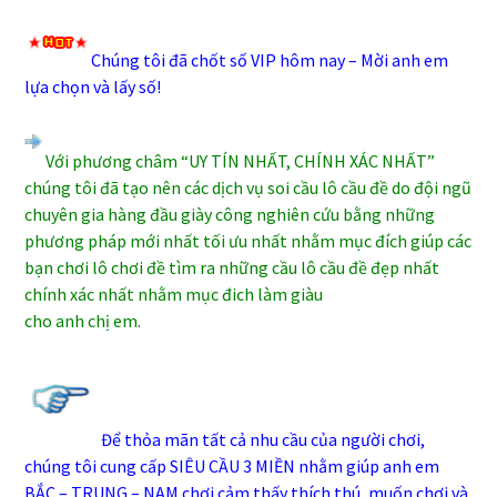
Chúng tôi đã chốt số VIP hôm nay – Mời anh em
lựa chọn và lấy số!
Với phương châm “UY TÍN NHẤT, CHÍNH XÁC NHẤT”
chúng tôi đã tạo nên các dịch vụ soi cầu lô cầu đề do đội ngũ
chuyên gia hàng đầu giày công nghiên cứu bằng những
phương pháp mới nhất tối ưu nhất nhằm mục đích giúp các
bạn chơi lô chơi đề tìm ra những cầu lô cầu đề đẹp nhất
chính xác nhất nhằm mục đich làm giàu
cho anh chị em
.
Để thỏa mãn tất cả nhu cầu của người chơi,
chúng tôi cung cấp SIÊU CẦU 3 MIỀN nhằm giúp anh em
BẮC – TRUNG – NAM chơi cảm thấy thích thú, muốn chơi và