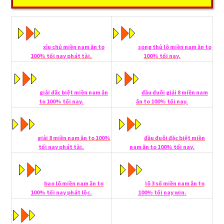
xỉu chủ miền nam ăn to
song thủ lô miền nam ăn to
100% tối nay phát tài.
100% tối nay.
giải đặc biệt miền nam ăn
đầu đuôi giải 8 miền nam
to 100% tối nay.
ăn to 100% tối nay.
giải 8 miền nam ăn to 100%
đầu đuôi đặc biệt miền
tối nay phát tài.
nam ăn to 100% tối nay.
bao lô miền nam ăn to
lô 3 số miền nam ăn to
100% tối nay phát lộc.
100% tối nay win.