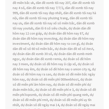
đề miền bắc uk
,
dàn đề xsmb tối nay 207
,
dàn đề xsmb tối
nay 4 số
,
dàn đề xsmb tối nay 7/7/2
,
dàn đề xsmb tối nay
999
,
dàn đề xsmb tối nay đẹp nhất
,
dàn đề xsmb tối nay hà
nội
,
dàn đề xsmb tối nay phương trang
,
dàn đề xsmb tối
nay ưu
,
dàn đề xsmb tối nay xổ số miền bắc
,
dàn đề xsmb
tối nay youtub
,
dàn lô 6 số siêu chuẩn
,
dự đoán dàn đề
hôm nay 12 con giáp
,
dự đoán dàn đề hôm nay 87
,
dự
đoán dàn đề hôm nay investing
,
dự đoán dàn đề hôm nay
investment
,
dự đoán dàn đề hôm nay ra con gì
,
dự đoán
dàn đề xổ số 60 số miền bắc
,
dự đoán dàn đề xổ số itest
,
dự đoán dàn đề xsmb 30 số
,
dự đoán dàn đề xsmb minh
ngọc
,
dự đoán dàn đề xsmb remix
,
dự đoán số đề hôm
nay 3 mien
,
dự đoán số đề hôm nay ă cặp xổ
,
dự đoán số
đề hôm nay êm
,
dự đoán số đề hôm nay o union city nj
,
dự
đoán số đề hôm nay ra sao
,
dự đoán số đề miền bắc ngày
hôm nay
,
dự đoán số đề miễn phí 000webhost
,
dự đoán
số đề miễn phí âm hôm nay
,
dự đoán số đề miễn phí dự
đoán miền bắc
,
dự đoán số đề miễn phí e 3
,
dự đoán số đề
miễn phí kqxsmb
,
dự đoán số đề miễn phí quang ninh
,
dự
đoán số đề miễn phí rmit
,
dự đoán số đề miễn phí uy tín
nhất
,
dự đoán số đề ngày mai 14
,
dự đoán số đề ngày mai