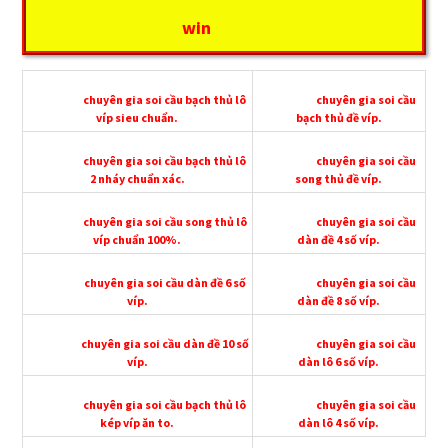
win
chuyên gia soi cầu bạch thủ lô
chuyên gia soi cầu
víp sieu chuẩn.
bạch thủ đề víp.
chuyên gia soi cầu bạch thủ lô
chuyên gia soi cầu
2 nháy chuẩn xác.
song thủ đề víp.
chuyên gia soi cầu song thủ lô
chuyên gia soi cầu
víp chuẩn 100%.
dàn đề 4 số víp.
chuyên gia soi cầu dàn đề 6 số
chuyên gia soi cầu
víp.
dàn đề 8 số víp.
chuyên gia soi cầu dàn đề 10 số
chuyên gia soi cầu
víp.
dàn lô 6 số víp.
chuyên gia soi cầu bạch thủ lô
chuyên gia soi cầu
kép víp ăn to.
dàn lô 4 số víp.