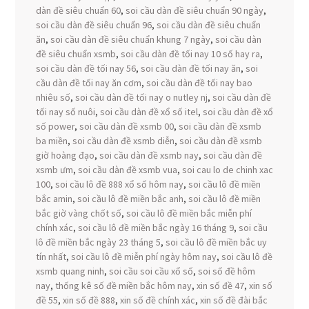
dàn đề siêu chuẩn 60
,
soi cầu dàn đề siêu chuẩn 90 ngày
,
soi cầu dàn đề siêu chuẩn 96
,
soi cầu dàn đề siêu chuẩn
ăn
,
soi cầu dàn đề siêu chuẩn khung 7 ngày
,
soi cầu dàn
đề siêu chuẩn xsmb
,
soi cầu dàn đề tối nay 10 số hay ra
,
soi cầu dàn đề tối nay 56
,
soi cầu dàn đề tối nay ăn
,
soi
cầu dàn đề tối nay ăn cơm
,
soi cầu dàn đề tối nay bao
nhiêu số
,
soi cầu dàn đề tối nay o nutley nj
,
soi cầu dàn đề
tối nay số nuôi
,
soi cầu dàn đề xổ số itel
,
soi cầu dàn đề xổ
số power
,
soi cầu dàn đề xsmb 00
,
soi cầu dàn đề xsmb
ba miền
,
soi cầu dàn đề xsmb diễn
,
soi cầu dàn đề xsmb
giờ hoàng đạo
,
soi cầu dàn đề xsmb nay
,
soi cầu dàn đề
xsmb ưm
,
soi cầu dàn đề xsmb vua
,
soi cau lo de chinh xac
100
,
soi cầu lô đề 888 xổ số hôm nay
,
soi cầu lô đề miền
bắc amin
,
soi cầu lô đề miền bắc anh
,
soi cầu lô đề miền
bắc giờ vàng chốt số
,
soi cầu lô đề miền bắc miễn phí
chính xác
,
soi cầu lô đề miền bắc ngày 16 tháng 9
,
soi cầu
lô đề miền bắc ngày 23 tháng 5
,
soi cầu lô đề miền bắc uy
tín nhất
,
soi cầu lô đề miễn phí ngày hôm nay
,
soi cầu lô đề
xsmb quang ninh
,
soi cầu soi cầu xổ số
,
soi số đề hôm
nay
,
thống kê số đề miền bắc hôm nay
,
xin số đề 47
,
xin số
đề 55
,
xin số đề 888
,
xin số đề chính xác
,
xin số đề đài bắc