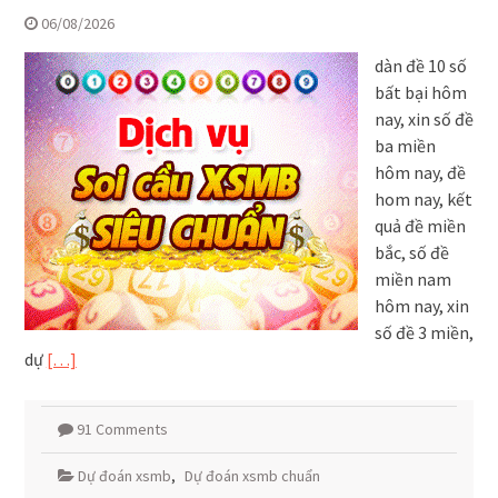
06/08/2026
dàn đề 10 số
bất bại hôm
nay, xin số đề
ba miền
hôm nay, đề
hom nay, kết
quả đề miền
bắc, số đề
miền nam
hôm nay, xin
số đề 3 miền,
dự
[…]
91 Comments
Dự đoán xsmb
,
Dự đoán xsmb chuẩn