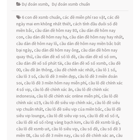
Dự đoán xsmb
,
Dự đoán xsmb chuẩn
6 con đề xsmb chuẩn
,
các đề miễn phí rao vặt
,
các đề
ngày mai em không nhất thiết
,
cách tính đầu đuôi số đề
miền bắc
,
cầu dàn đề hôm nay 80
,
cầu dàn đề hôm nay
con
,
cầu dàn đề hôm nay hạ
,
cầu dàn đề hôm nay hay nhất
,
cầu dàn đề hôm nay lô
,
cầu dàn đề hôm nay miền bắc bất
bại ngày
,
cầu dàn đề hôm nay ông
,
cầu dàn đề hôm nay
quay thử
,
cầu dàn đề xổ số lô đề
,
cầu dàn đề xổ số om
,
cầu dàn đề xổ số phát tài
,
cầu dàn đề xổ số xsmb
,
cầu đề
00
,
cầu đề ăn thông
,
cầu đề chính xác nhất
,
cầu lô 1 số
,
cầu lô 3 số
,
cầu lô đề 3 miền đẹp
,
cầu lô đề 3 miền đoán
soi
,
cầu lô đề 3 miền hôm nay miễn phí
,
cầu lô đề chính xác
4 số vip
,
cầu lô đề chính xác ăn
,
cầu lô đề chính xác
indonesia
,
cầu lô đề chính xác online miễn phí
,
cầu lô đề
chính xác u19
,
cầu lô đề siêu vip chính xác
,
cầu lô đề siêu
vip chuẩn nhất
,
cầu lô đề siêu vip của miền bắc
,
cầu lô đề
siêu vip lounge
,
cầu lô đề siêu vip soi
,
cầu lô đề xổ số it
,
cầu lô đề xổ số rồng vàng bạch kim
,
cầu lô đề xsmb là gì
,
cầu lô đề xsmb uit
,
cầu lô siêu vip
,
cầu số đề
,
cầu số đề 3
miền 08
,
cầu số đề 3 miền nay
,
cầu số đề chính xác an
,
cầu