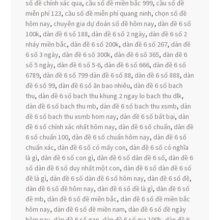
số đề chính xác qua
,
cầu số đề miền bắc 999
,
cầu số đề
miễn phí 123
,
cầu số đề miễn phí quang ninh
,
chọn số đề
hôm nay
,
chuyên gia dự đoán số đề hôm nay
,
dàn đề 6 số
100k
,
dàn đề 6 số 188
,
dàn đề 6 số 2 ngày
,
dàn đề 6 số 2
nháy miền bắc
,
dàn đề 6 số 200k
,
dàn đề 6 số 267
,
dàn đề
6 số 3 ngày
,
dàn đề 6 số 300k
,
dàn đề 6 số 365
,
dàn đề 6
số 5 ngày
,
dàn đề 6 số 5-6
,
dàn đề 6 số 666
,
dàn đề 6 số
6789
,
dàn đề 6 số 799 dàn đề 6 số 88
,
dàn đề 6 số 888
,
dàn
đề 6 số 99
,
dàn đề 6 số ăn bao nhiêu
,
dàn đề 6 số bach
thu
,
dàn đề 6 số bach thu khung 2 ngay lo bach thu dlk
,
dàn đề 6 số bach thu mb
,
dàn đề 6 số bach thu xsmb
,
dàn
đề 6 số bach thu xsmb hom nay
,
dàn đề 6 số bất bại
,
dàn
đề 6 số chính xác nhất hôm nay
,
dàn đề 6 số chuẩn
,
dàn đề
6 số chuẩn 100
,
dàn đề 6 số chuẩn hôm nay
,
dàn đề 6 số
chuẩn xác
,
dàn đề 6 số có mấy con
,
dàn đề 6 số có nghĩa
là gì
,
dàn đề 6 số con gì
,
dàn đề 6 số dàn đề 6 số
,
dàn đề 6
số dàn đề 6 số duy nhất một con
,
dàn đề 6 số dàn đề 6 số
đề là gì
,
dàn đề 6 số dàn đề 6 số hôm nay
,
dàn đề 6 số đề
,
dàn đề 6 số đề hôm nay
,
dàn đề 6 số đề là gì
,
dàn đề 6 số
đề mb
,
dàn đề 6 số đề miền bắc
,
dàn đề 6 số đề miền bắc
hôm nay
,
dàn đề 6 số đề miền nam
,
dàn đề 6 số đề ngày
hôm nay
,
dàn đề 6 số gan
,
dàn đề 6 số gia 100k
,
dàn đề 6