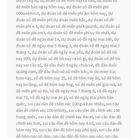
union city nj
,
dự đoán số đề hôm nay ra sao
,
dự đoán số
đề miền bắc ngày hôm nay
,
dự đoán số đề miễn phí
000webhost
,
dự đoán số đề miễn phí âm hôm nay
,
dự
đoán số đề miễn phí dự đoán miền bắc
,
dự đoán số đề
miễn phí e 3
,
dự đoán số đề miễn phí kqxsmb
,
dự đoán số
đề miễn phí rmit
,
dự đoán số đề miễn phí uy tín nhất
,
dự
đoán số đề ngày mai 14
,
dự đoán số đề ngày mai 24h
,
dự
đoán số đề ngày mai 5 tháng 2
,
dự đoán số đề ngày mai 5
tháng 3
,
dự đoán số đề ngày mai yêu
,
dự đoán số đề tối
nay 999
,
dự đoán số đề tối nay ra số gì
,
dự đoán số đề tối
nay soi cầu xổ
,
đề đầu đuôi 6 ngày chưa về
,
đề đầu đuôi
quảng nam
,
đề đầu đuôi xổ số miền bắc
,
lo de mien bac
hom nay
,
số đề hôm nay 25
,
số đề hôm nay âu
,
số đề hôm
nay im lặng
,
số đề hôm nay ông
,
số đề miễn phí giải mã
,
số
đề miễn phí uy tín
,
số đề ngày mai 7 tháng 6
,
số đề ngày
mai 72
,
số đề ngày mai ăn gì
,
số đề ngày mai phim hàn
quốc
,
soi cầu dàn đề chính xác 100 giá bao nhiêu
,
soi cầu
dàn đề chính xác 100 infinity
,
soi cầu dàn đề chính xác 100
trung quốc
,
soi cầu dàn đề chính xác êxcel
,
soi cầu dàn đề
chính xác hơn
,
soi cầu dàn đề hôm nay 4 số
,
soi cầu dàn đề
hôm nay 50
,
soi cầu dàn đề hôm nay phú quý
,
soi cầu dàn
đề hôm nay số đẹp
,
soi cầu dàn đề hôm nay yếu
,
soi cầu