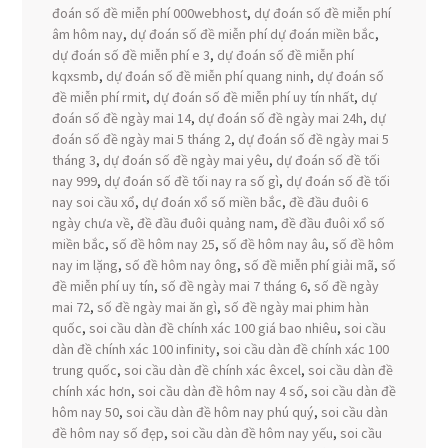
đoán số đề miễn phí 000webhost
,
dự đoán số đề miễn phí
âm hôm nay
,
dự đoán số đề miễn phí dự đoán miền bắc
,
dự đoán số đề miễn phí e 3
,
dự đoán số đề miễn phí
kqxsmb
,
dự đoán số đề miễn phí quang ninh
,
dự đoán số
đề miễn phí rmit
,
dự đoán số đề miễn phí uy tín nhất
,
dự
đoán số đề ngày mai 14
,
dự đoán số đề ngày mai 24h
,
dự
đoán số đề ngày mai 5 tháng 2
,
dự đoán số đề ngày mai 5
tháng 3
,
dự đoán số đề ngày mai yêu
,
dự đoán số đề tối
nay 999
,
dự đoán số đề tối nay ra số gì
,
dự đoán số đề tối
nay soi cầu xổ
,
dự đoán xổ số miền bắc
,
đề đầu đuôi 6
ngày chưa về
,
đề đầu đuôi quảng nam
,
đề đầu đuôi xổ số
miền bắc
,
số đề hôm nay 25
,
số đề hôm nay âu
,
số đề hôm
nay im lặng
,
số đề hôm nay ông
,
số đề miễn phí giải mã
,
số
đề miễn phí uy tín
,
số đề ngày mai 7 tháng 6
,
số đề ngày
mai 72
,
số đề ngày mai ăn gì
,
số đề ngày mai phim hàn
quốc
,
soi cầu dàn đề chính xác 100 giá bao nhiêu
,
soi cầu
dàn đề chính xác 100 infinity
,
soi cầu dàn đề chính xác 100
trung quốc
,
soi cầu dàn đề chính xác êxcel
,
soi cầu dàn đề
chính xác hơn
,
soi cầu dàn đề hôm nay 4 số
,
soi cầu dàn đề
hôm nay 50
,
soi cầu dàn đề hôm nay phú quý
,
soi cầu dàn
đề hôm nay số đẹp
,
soi cầu dàn đề hôm nay yếu
,
soi cầu