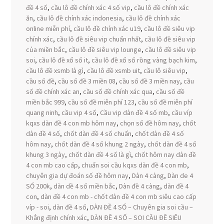
đề 4 số
,
cầu lô đề chính xác 4 số vip
,
cầu lô đề chính xác
ăn
,
cầu lô đề chính xác indonesia
,
cầu lô đề chính xác
online miễn phí
,
cầu lô đề chính xác u19
,
cầu lô đề siêu vip
chính xác
,
cầu lô đề siêu vip chuẩn nhất
,
cầu lô đề siêu vip
của miền bắc
,
cầu lô đề siêu vip lounge
,
cầu lô đề siêu vip
soi
,
cầu lô đề xổ số it
,
cầu lô đề xổ số rồng vàng bạch kim
,
cầu lô đề xsmb là gì
,
cầu lô đề xsmb uit
,
cầu lô siêu vip
,
cầu số đề
,
cầu số đề 3 miền 08
,
cầu số đề 3 miền nay
,
cầu
số đề chính xác an
,
cầu số đề chính xác qua
,
cầu số đề
miền bắc 999
,
cầu số đề miễn phí 123
,
cầu số đề miễn phí
quang ninh
,
cầu vip 4 số
,
Cầu vip dàn đề 4 số mb
,
cầu víp
kqxs dàn đề 4 con mb hôm nay
,
chọn số đề hôm nay
,
chốt
dàn đề 4 số
,
chốt dàn đề 4 số chuẩn
,
chốt dàn đề 4 số
hôm nay
,
chốt dàn đề 4 số khung 2 ngày
,
chốt dàn đề 4 số
khung 3 ngày
,
chốt dàn đề 4 số là gì
,
chốt hôm nay dàn đề
4 con mb cao cấp
,
chuẩn soi cầu kqxs dàn đề 4 con mb
,
chuyên gia dự đoán số đề hôm nay
,
Dàn 4 càng
,
Dàn de 4
SỐ 200k
,
dàn dề 4 số miền bắc
,
Dàn đề 4 càng
,
dàn đề 4
con
,
dàn đề 4 con mb - chốt dàn đề 4 con mb siêu cao cấp
víp - soi
,
dàn đề 4 số
,
DÀN ĐỀ 4 SỐ – Chuyên gia soi cầu –
Khẳng định chính xác
,
DÀN ĐỀ 4 SỐ – SOI CẦU ĐỀ SIÊU