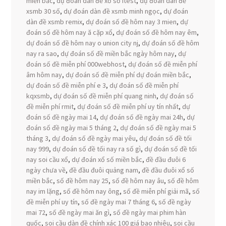
miền bắc
,
dự đoán dàn đề xổ số itest
,
dự đoán dàn đề
xsmb 30 số
,
dự đoán dàn đề xsmb minh ngọc
,
dự đoán
dàn đề xsmb remix
,
dự đoán số đề hôm nay 3 mien
,
dự
đoán số đề hôm nay ă cặp xổ
,
dự đoán số đề hôm nay êm
,
dự đoán số đề hôm nay o union city nj
,
dự đoán số đề hôm
nay ra sao
,
dự đoán số đề miền bắc ngày hôm nay
,
dự
đoán số đề miễn phí 000webhost
,
dự đoán số đề miễn phí
âm hôm nay
,
dự đoán số đề miễn phí dự đoán miền bắc
,
dự đoán số đề miễn phí e 3
,
dự đoán số đề miễn phí
kqxsmb
,
dự đoán số đề miễn phí quang ninh
,
dự đoán số
đề miễn phí rmit
,
dự đoán số đề miễn phí uy tín nhất
,
dự
đoán số đề ngày mai 14
,
dự đoán số đề ngày mai 24h
,
dự
đoán số đề ngày mai 5 tháng 2
,
dự đoán số đề ngày mai 5
tháng 3
,
dự đoán số đề ngày mai yêu
,
dự đoán số đề tối
nay 999
,
dự đoán số đề tối nay ra số gì
,
dự đoán số đề tối
nay soi cầu xổ
,
dự đoán xổ số miền bắc
,
đề đầu đuôi 6
ngày chưa về
,
đề đầu đuôi quảng nam
,
đề đầu đuôi xổ số
miền bắc
,
số đề hôm nay 25
,
số đề hôm nay âu
,
số đề hôm
nay im lặng
,
số đề hôm nay ông
,
số đề miễn phí giải mã
,
số
đề miễn phí uy tín
,
số đề ngày mai 7 tháng 6
,
số đề ngày
mai 72
,
số đề ngày mai ăn gì
,
số đề ngày mai phim hàn
quốc
,
soi cầu dàn đề chính xác 100 giá bao nhiêu
,
soi cầu