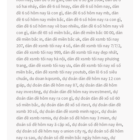
số hai nháy
,
dàn đề 6 số hnay
,
dàn đề 6 số hôm nay
,
dàn
đề 6 số hôm nay là con gì
,
dàn đề 6 số hôm nay mb
,
dàn
đề 6 số hôm nay miền bắc
,
dàn đề 6 số hôm nay ra con gì
,
dàn đề 6 số hôm nay về bao nhiêu
,
dàn đề 6 số hôm nay về
con gì
,
dàn đề 65 số miền bắc
,
dàn đề miền bắc 00 00
,
dàn
đề miền bắc in
,
dàn đề miền bắc uk
,
dàn đề xsmb tối nay
207
,
dàn đề xsmb tối nay 4 số
,
dàn đề xsmb tối nay 7/7/2
,
dàn đề xsmb tối nay 999
,
dàn đề xsmb tối nay đẹp nhất
,
dàn đề xsmb tối nay hà nội
,
dàn đề xsmb tối nay phương
trang
,
dàn đề xsmb tối nay ưu
,
dàn đề xsmb tối nay xổ số
miền bắc
,
dàn đề xsmb tối nay youtub
,
dàn lô 6 số siêu
chuẩn
,
du doan kqxsmb
,
dự đoán dàn đề hôm nay 12 con
giáp
,
dự đoán dàn đề hôm nay 87
,
dự đoán dàn đề hôm
nay investing
,
dự đoán dàn đề hôm nay investment
,
dự
đoán dàn đề hôm nay ra con gì
,
dự đoán dàn đề xổ số 60
số miền bắc
,
dự đoán dàn đề xổ số itest
,
dự đoán dàn đề
xsmb 30 số
,
dự đoán dàn đề xsmb minh ngọc
,
dự đoán
dàn đề xsmb remix
,
dự đoán số đề hôm nay 3 mien
,
dự
đoán số đề hôm nay ă cặp xổ
,
dự đoán số đề hôm nay êm
,
dự đoán số đề hôm nay o union city nj
,
dự đoán số đề hôm
nay ra sao
,
dự đoán số đề miền bắc ngày hôm nay
,
dự