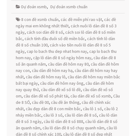
Dự đoán xsmb
,
Dự đoán xsmb chuẩn
8 con đề xsmb chuẩn
,
các đề miễn phí rao vặt
,
các đề
ngày mai em không nhất thiết
,
cách nuôi lô dàn đề 8 số 3
ngày
,
cách soi dàn đề 8 số
,
cách soi lô dàn đề 8 số miền
bắc
,
cách tính đầu đuôi số đề miền bắc
,
cách tính lô dàn
đề 8 số chuẩn 100
,
cách vào tiền nuôi lô dàn đề 8 số 5
ngày
,
cap lo bach thu dep nhat hom nay
,
cap lo bach thu
hom nay
,
cặp lô dàn đề 8 số ngày hôm nay
,
cầu dàn đề 8
số ăn quanh năm
,
cầu dàn đề hôm nay 80
,
cầu dàn đề hôm
nay con
,
cầu dàn đề hôm nay hạ
,
cầu dàn đề hôm nay hay
nhất
,
cầu dàn đề hôm nay lô
,
cầu dàn đề hôm nay miền bắc
bất bại ngày
,
cầu dàn đề hôm nay ông
,
cầu dàn đề hôm
nay quay thử
,
cầu dàn đề xổ số lô đề
,
cầu dàn đề xổ số
om
,
cầu dàn đề xổ số phát tài
,
cầu dàn đề xổ số xsmb
,
Cầu
de 8 SỐ
,
cầu đề 00
,
cầu đề ăn thông
,
cầu đề chính xác
nhất
,
cầu đẹp dàn đề 8 con miền bắc
,
cầu lô 1 số
,
cầu lô 2
nháy miền bắc
,
cầu lô 3 số
,
cầu lô dàn đề 8 số
,
cầu lô dàn
đề 8 số 3 ngày
,
cầu lô dàn đề 8 số 888
,
cầu lô dàn đề 8 số
ăn quanh năm
,
cầu lô dàn đề 8 số chạy quanh năm
,
cầu lô
dàn đề 8 số chính xác 100
,
cầu lô dàn đề 8 số đẹp nhất