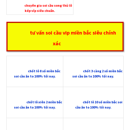
chuyên gia soi cầu song thủ lô
kép víp siêu chuẩn.
tư vấn soi cầu vip miền bắc siêu chính
xác
chốt lô 8 số miền bắc
chốt 3 càng 2 số miền bắc
soi cầu ăn to 100% tối nay.
soi cầu ăn to 100% tối nay.
chốt lô xiên 2 miền bắc
chốt lô 10 số miền bắc soi
soi cầu ăn to 100% tối nay.
cầu ăn to 100% tối nay.