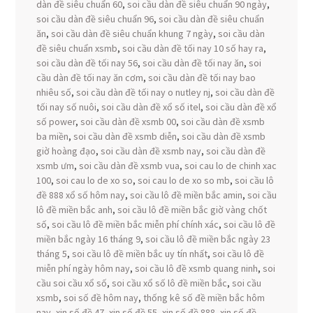
dàn đề siêu chuẩn 60
,
soi cầu dàn đề siêu chuẩn 90 ngày
,
soi cầu dàn đề siêu chuẩn 96
,
soi cầu dàn đề siêu chuẩn
ăn
,
soi cầu dàn đề siêu chuẩn khung 7 ngày
,
soi cầu dàn
đề siêu chuẩn xsmb
,
soi cầu dàn đề tối nay 10 số hay ra
,
soi cầu dàn đề tối nay 56
,
soi cầu dàn đề tối nay ăn
,
soi
cầu dàn đề tối nay ăn cơm
,
soi cầu dàn đề tối nay bao
nhiêu số
,
soi cầu dàn đề tối nay o nutley nj
,
soi cầu dàn đề
tối nay số nuôi
,
soi cầu dàn đề xổ số itel
,
soi cầu dàn đề xổ
số power
,
soi cầu dàn đề xsmb 00
,
soi cầu dàn đề xsmb
ba miền
,
soi cầu dàn đề xsmb diễn
,
soi cầu dàn đề xsmb
giờ hoàng đạo
,
soi cầu dàn đề xsmb nay
,
soi cầu dàn đề
xsmb ưm
,
soi cầu dàn đề xsmb vua
,
soi cau lo de chinh xac
100
,
soi cau lo de xo so
,
soi cau lo de xo so mb
,
soi cầu lô
đề 888 xổ số hôm nay
,
soi cầu lô đề miền bắc amin
,
soi cầu
lô đề miền bắc anh
,
soi cầu lô đề miền bắc giờ vàng chốt
số
,
soi cầu lô đề miền bắc miễn phí chính xác
,
soi cầu lô đề
miền bắc ngày 16 tháng 9
,
soi cầu lô đề miền bắc ngày 23
tháng 5
,
soi cầu lô đề miền bắc uy tín nhất
,
soi cầu lô đề
miễn phí ngày hôm nay
,
soi cầu lô đề xsmb quang ninh
,
soi
cầu soi cầu xổ số
,
soi cầu xổ số lô đề miền bắc
,
soi cầu
xsmb
,
soi số đề hôm nay
,
thống kê số đề miền bắc hôm
nay
,
xin số đề 47
,
xin số đề 55
,
xin số đề 888
,
xin số đề