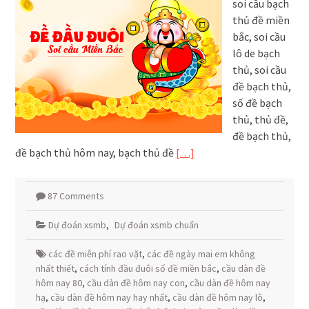
soi cầu bạch
thủ đề miền
bắc, soi cầu
lô de bạch
thủ, soi cầu
đề bạch thủ,
số đề bạch
thủ, thủ đề,
đề bạch thủ,
đề bạch thủ hôm nay, bạch thủ đề
[…]
87 Comments
Dự đoán xsmb
,
Dự đoán xsmb chuẩn
các đề miễn phí rao vặt
,
các đề ngày mai em không
nhất thiết
,
cách tính đầu đuôi số đề miền bắc
,
cầu dàn đề
hôm nay 80
,
cầu dàn đề hôm nay con
,
cầu dàn đề hôm nay
hạ
,
cầu dàn đề hôm nay hay nhất
,
cầu dàn đề hôm nay lô
,