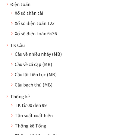
Điện toán
Xổ số thần tài
Xổ số điện toán 123
Xổ số điện toán 6×36
TK Cầu
Cầu về nhiều nháy (MB)
Cầu về cả cặp (MB)
Cầu lật liên tục (MB)
Cầu bạch thủ (MB)
Thống kê
TK từ 00 đến 99
Tần suất xuất hiện
Thống kê Tổng