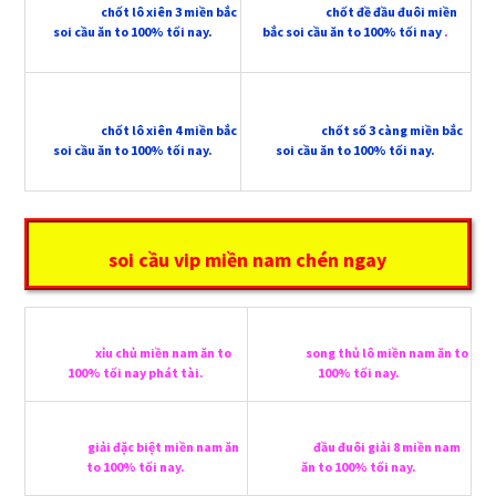
chốt lô xiên 3 miền bắc
chốt đề đầu đuôi miền
soi cầu ăn to 100% tối nay.
bắc soi cầu ăn to 100% tối nay
.
chốt lô xiên 4 miền bắc
chốt số 3 càng miền bắc
soi cầu ăn to 100% tối nay.
soi cầu ăn to 100% tối nay.
soi cầu vip miền nam chén ngay
xỉu chủ miền nam ăn to
song thủ lô miền nam ăn to
100% tối nay phát tài.
100% tối nay.
giải đặc biệt miền nam ăn
đầu đuôi giải 8 miền nam
to 100% tối nay.
ăn to 100% tối nay.