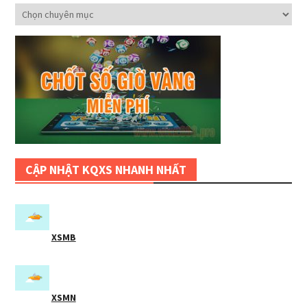
CHỌN
CHUYÊN
MỤC
CẦN
XEM
CẬP NHẬT KQXS NHANH NHẤT
XSMB
XSMN