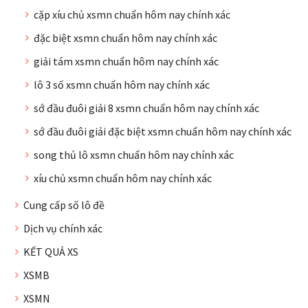
cặp xíu chủ xsmn chuẩn hôm nay chính xác
đặc biệt xsmn chuẩn hôm nay chính xác
giải tám xsmn chuẩn hôm nay chính xác
lô 3 số xsmn chuẩn hôm nay chính xác
sớ đầu đuôi giải 8 xsmn chuẩn hôm nay chính xác
sớ đầu đuôi giải đặc biệt xsmn chuẩn hôm nay chính xác
song thủ lô xsmn chuẩn hôm nay chính xác
xíu chủ xsmn chuẩn hôm nay chính xác
Cung cấp số lô đề
Dịch vụ chính xác
KẾT QUẢ XS
XSMB
XSMN