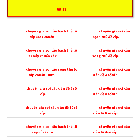
win
chuyên gia soi cầu bạch thủ lô
chuyên gia soi cầu
víp sieu chuẩn.
bạch thủ đề víp.
chuyên gia soi cầu bạch thủ lô
chuyên gia soi cầu
2 nháy chuẩn xác.
song thủ đề víp.
chuyên gia soi cầu song thủ lô
chuyên gia soi cầu
víp chuẩn 100%.
dàn đề 4 số víp.
chuyên gia soi cầu dàn đề 6 số
chuyên gia soi cầu
víp.
dàn đề 8 số víp.
chuyên gia soi cầu dàn đề 10 số
chuyên gia soi cầu
víp.
dàn lô 6 số víp.
chuyên gia soi cầu bạch thủ lô
chuyên gia soi cầu
kép víp ăn to.
dàn lô 4 số víp.