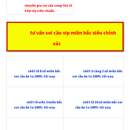
chuyên gia soi cầu song thủ lô
kép víp siêu chuẩn.
tư vấn soi cầu vip miền bắc siêu chính
xác
chốt lô 8 số miền bắc
chốt 3 càng 2 số miền bắc
soi cầu ăn to 100% tối nay.
soi cầu ăn to 100% tối nay.
chốt lô xiên 2 miền bắc
chốt lô 10 số miền bắc soi
soi cầu ăn to 100% tối nay.
cầu ăn to 100% tối nay.