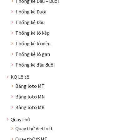
Thống kê Đầu – Đuôi
Thống kê Đuôi
Thống kê Đầu
Thống kê lô kép
Thống kê lô xiên
Thống kê lô gan
Thống kê đầu đuôi
KQ Lô tô
Bảng loto MT
Bảng loto MN
Bảng loto MB
Quay thử
Quay thử Vietlott
Quay thử XSMT