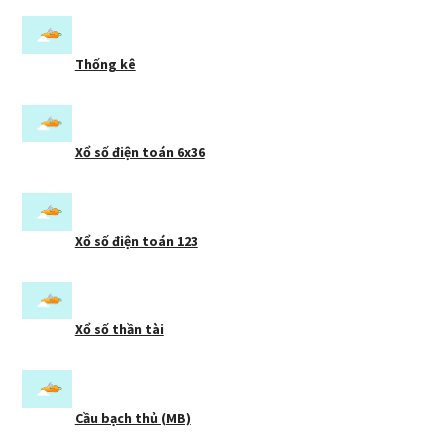
Thống kê
Xổ số điện toán 6x36
Xổ số điện toán 123
Xổ số thần tài
Cầu bạch thủ (MB)