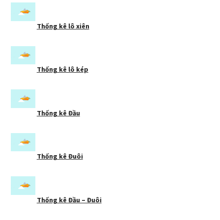
Thống kê lô xiên
Thống kê lô kép
Thống kê Đầu
Thống kê Đuôi
Thống kê Đầu – Đuôi