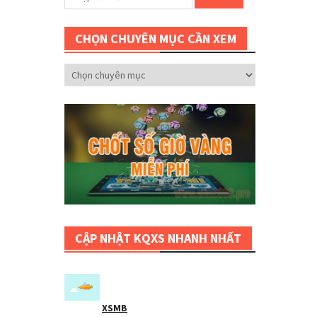
CHỌN CHUYÊN MỤC CẦN XEM
CHỌN
CHUYÊN
MỤC
CẦN
XEM
CẬP NHẬT KQXS NHANH NHẤT
XSMB