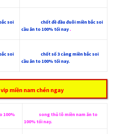
bắc soi
chốt đề đầu đuôi miền bắc soi
cầu ăn to 100% tối nay
.
bắc soi
chốt số 3 càng miền bắc soi
cầu ăn to 100% tối nay.
u vip miền nam chén ngay
to 100%
song thủ lô miền nam ăn to
100% tối nay.