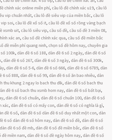
í
,
cầu lô đề chính xác 4 số vip
,
cầu lô đề chính xác ăn
,
cầu
đề chính xác online miễn phí
,
cầu lô đề chính xác u19
,
cầu lô
iêu vip chuẩn nhất
,
cầu lô đề siêu vip của miền bắc
,
cầu lô
 vip soi
,
cầu lô đề xổ số it
,
cầu lô đề xổ số rồng vàng bạch
đề xsmb uit
,
cầu lô siêu vip
,
cầu số đề
,
cầu số đề 3 miền 08
,
hính xác an
,
cầu số đề chính xác qua
,
cầu số đề miền bắc
số đề miễn phí quang ninh
,
chọn số đề hôm nay
,
chuyên gia
 số 100k
,
dàn đề 6 số 188
,
dàn đề 6 số 2 ngày
,
dàn đề 6 số
k
,
dàn đề 6 số 267
,
dàn đề 6 số 3 ngày
,
dàn đề 6 số 300k
,
gày
,
dàn đề 6 số 5-6
,
dàn đề 6 số 666
,
dàn đề 6 số 6789
,
dàn
ề 6 số 888
,
dàn đề 6 số 99
,
dàn đề 6 số ăn bao nhiêu
,
dàn
h thu khung 2 ngay lo bach thu dlk
,
dàn đề 6 số bach thu
dàn đề 6 số bach thu xsmb hom nay
,
dàn đề 6 số bất bại
,
ay
,
dàn đề 6 số chuẩn
,
dàn đề 6 số chuẩn 100
,
dàn đề 6 số
n xác
,
dàn đề 6 số có mấy con
,
dàn đề 6 số có nghĩa là gì
,
àn đề 6 số
,
dàn đề 6 số dàn đề 6 số duy nhất một con
,
dàn
đề 6 số dàn đề 6 số hôm nay
,
dàn đề 6 số đề
,
dàn đề 6 số
dàn đề 6 số đề mb
,
dàn đề 6 số đề miền bắc
,
dàn đề 6 số
ố đề miền nam
,
dàn đề 6 số đề ngày hôm nay
,
dàn đề 6 số