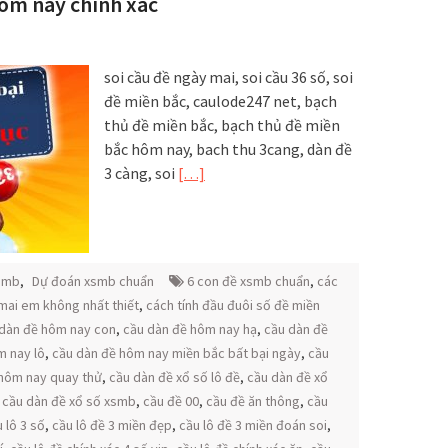
ôm nay chính xác
soi cầu đề ngày mai, soi cầu 36 số, soi
đề miền bắc, caulode247 net, bạch
thủ đề miền bắc, bạch thủ đề miền
bắc hôm nay, bach thu 3cang, dàn đề
3 càng, soi
[…]
smb
,
Dự đoán xsmb chuẩn
6 con đề xsmb chuẩn
,
các
mai em không nhất thiết
,
cách tính đầu đuôi số đề miền
dàn đề hôm nay con
,
cầu dàn đề hôm nay hạ
,
cầu dàn đề
m nay lô
,
cầu dàn đề hôm nay miền bắc bất bại ngày
,
cầu
 hôm nay quay thử
,
cầu dàn đề xổ số lô đề
,
cầu dàn đề xổ
,
cầu dàn đề xổ số xsmb
,
cầu đề 00
,
cầu đề ăn thông
,
cầu
 lô 3 số
,
cầu lô đề 3 miền đẹp
,
cầu lô đề 3 miền đoán soi
,