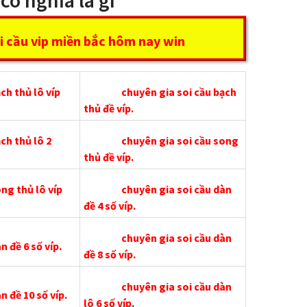
có nghĩa là gì
i cầu vip miền bắc hôm nay win
ch thủ lô víp
chuyên gia soi cầu bạch
thủ đề víp.
ch thủ lô 2
chuyên gia soi cầu song
thủ đề víp.
ng thủ lô víp
chuyên gia soi cầu dàn
đề 4 số víp.
chuyên gia soi cầu dàn
n đề 6 số víp.
đề 8 số víp.
chuyên gia soi cầu dàn
n đề 10 số víp.
lô 6 số víp.