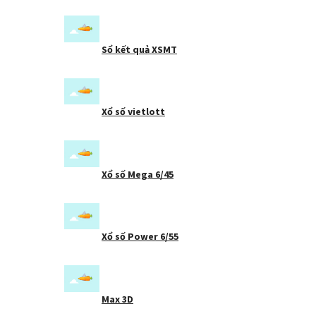
Sổ kết quả XSMT
Xổ số vietlott
Xổ số Mega 6/45
Xổ số Power 6/55
Max 3D