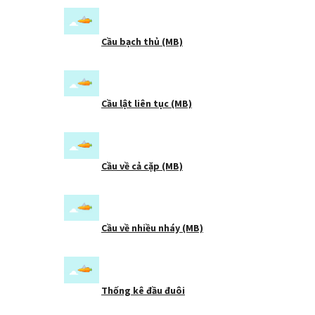
Cầu bạch thủ (MB)
Cầu lật liên tục (MB)
Cầu về cả cặp (MB)
Cầu về nhiều nháy (MB)
Thống kê đầu đuôi