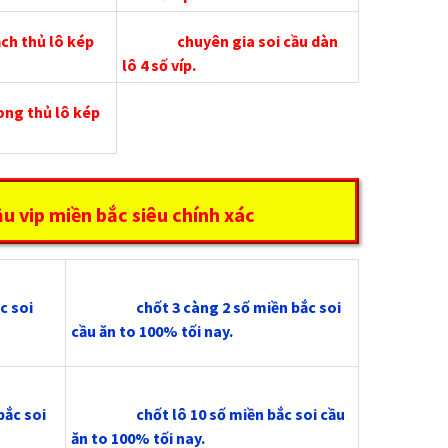
ạch thủ lô kép
chuyên gia soi cầu dàn
lô 4 số víp.
ong thủ lô kép
ầu vip miền bắc siêu chính xác
c soi
chốt 3 càng 2 số miền bắc soi
cầu ăn to 100% tối nay.
bắc soi
chốt lô 10 số miền bắc soi cầu
ăn to 100% tối nay.