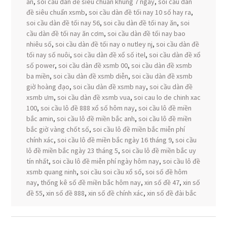
ăn
,
soi cầu dàn đề siêu chuẩn khung 7 ngày
,
soi cầu dàn
đề siêu chuẩn xsmb
,
soi cầu dàn đề tối nay 10 số hay ra
,
soi cầu dàn đề tối nay 56
,
soi cầu dàn đề tối nay ăn
,
soi
cầu dàn đề tối nay ăn cơm
,
soi cầu dàn đề tối nay bao
nhiêu số
,
soi cầu dàn đề tối nay o nutley nj
,
soi cầu dàn đề
tối nay số nuôi
,
soi cầu dàn đề xổ số itel
,
soi cầu dàn đề xổ
số power
,
soi cầu dàn đề xsmb 00
,
soi cầu dàn đề xsmb
ba miền
,
soi cầu dàn đề xsmb diễn
,
soi cầu dàn đề xsmb
giờ hoàng đạo
,
soi cầu dàn đề xsmb nay
,
soi cầu dàn đề
xsmb ưm
,
soi cầu dàn đề xsmb vua
,
soi cau lo de chinh xac
100
,
soi cầu lô đề 888 xổ số hôm nay
,
soi cầu lô đề miền
bắc amin
,
soi cầu lô đề miền bắc anh
,
soi cầu lô đề miền
bắc giờ vàng chốt số
,
soi cầu lô đề miền bắc miễn phí
chính xác
,
soi cầu lô đề miền bắc ngày 16 tháng 9
,
soi cầu
lô đề miền bắc ngày 23 tháng 5
,
soi cầu lô đề miền bắc uy
tín nhất
,
soi cầu lô đề miễn phí ngày hôm nay
,
soi cầu lô đề
xsmb quang ninh
,
soi cầu soi cầu xổ số
,
soi số đề hôm
nay
,
thống kê số đề miền bắc hôm nay
,
xin số đề 47
,
xin số
đề 55
,
xin số đề 888
,
xin số đề chính xác
,
xin số đề đài bắc