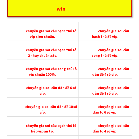
win
chuyên gia soi cầu bạch thủ lô
chuyên gia soi cầu
víp sieu chuẩn.
bạch thủ đề víp.
chuyên gia soi cầu bạch thủ lô
chuyên gia soi cầu
2 nháy chuẩn xác.
song thủ đề víp.
chuyên gia soi cầu song thủ lô
chuyên gia soi cầu
víp chuẩn 100%.
dàn đề 4 số víp.
chuyên gia soi cầu dàn đề 6 số
chuyên gia soi cầu
víp.
dàn đề 8 số víp.
chuyên gia soi cầu dàn đề 10 số
chuyên gia soi cầu
víp.
dàn lô 6 số víp.
chuyên gia soi cầu bạch thủ lô
chuyên gia soi cầu
kép víp ăn to.
dàn lô 4 số víp.