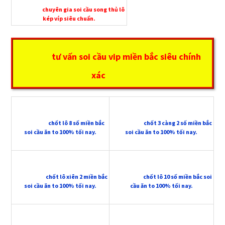
chuyên gia soi cầu song thủ lô
kép víp siêu chuẩn.
tư vấn soi cầu vip miền bắc siêu chính
xác
chốt lô 8 số miền bắc
chốt 3 càng 2 số miền bắc
soi cầu ăn to 100% tối nay.
soi cầu ăn to 100% tối nay.
chốt lô xiên 2 miền bắc
chốt lô 10 số miền bắc soi
soi cầu ăn to 100% tối nay.
cầu ăn to 100% tối nay.