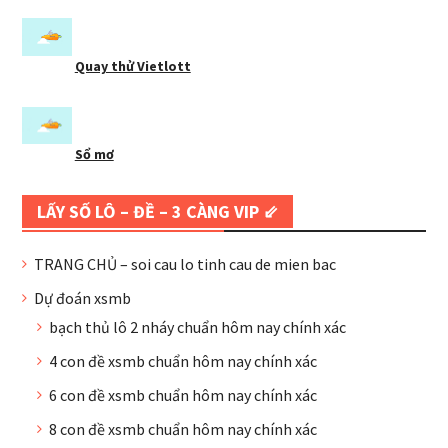
Quay thử Vietlott
Sổ mơ
LẤY SỐ LÔ – ĐỀ – 3 CÀNG VIP ⇙
TRANG CHỦ – soi cau lo tinh cau de mien bac
Dự đoán xsmb
bạch thủ lô 2 nháy chuẩn hôm nay chính xác
4 con đề xsmb chuẩn hôm nay chính xác
6 con đề xsmb chuẩn hôm nay chính xác
8 con đề xsmb chuẩn hôm nay chính xác