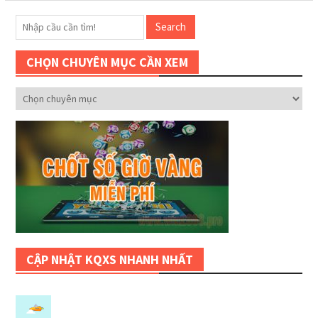
Search
CHỌN CHUYÊN MỤC CẦN XEM
CHỌN
CHUYÊN
MỤC
CẦN
XEM
CẬP NHẬT KQXS NHANH NHẤT