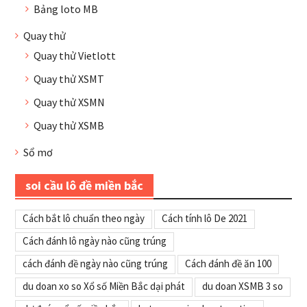
Bảng loto MB
Quay thử
Quay thử Vietlott
Quay thử XSMT
Quay thử XSMN
Quay thử XSMB
Sổ mơ
soi cầu lô đề miền bắc
Cách bắt lô chuẩn theo ngày
Cách tính lô De 2021
Cách đánh lô ngày nào cũng trúng
cách đánh đề ngày nào cũng trúng
Cách đánh đề ăn 100
du doan xo so Xổ số Miền Bắc dại phát
du doan XSMB 3 so