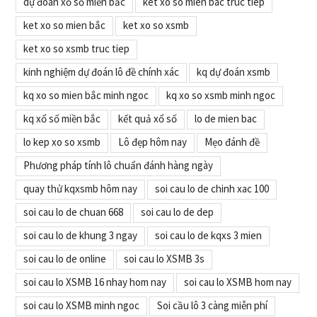
dự đoán xổ số miền bắc
ket xo so mien bac truc tiep
ket xo so mien bắc
ket xo so xsmb
ket xo so xsmb truc tiep
kinh nghiệm dự đoán lô đề chính xác
kq dự đoán xsmb
kq xo so mien bắc minh ngoc
kq xo so xsmb minh ngoc
kq xổ số miền bắc
kết quả xổ số
lo de mien bac
lo kep xo so xsmb
Lô đẹp hôm nay
Mẹo đánh đề
Phương pháp tính lô chuẩn đánh hàng ngày
quay thử kqxsmb hôm nay
soi cau lo de chinh xac 100
soi cau lo de chuan 668
soi cau lo de dep
soi cau lo de khung 3 ngay
soi cau lo de kqxs 3 mien
soi cau lo de online
soi cau lo XSMB 3s
soi cau lo XSMB 16 nhay hom nay
soi cau lo XSMB hom nay
soi cau lo XSMB minh ngoc
Soi cầu lô 3 càng miễn phí