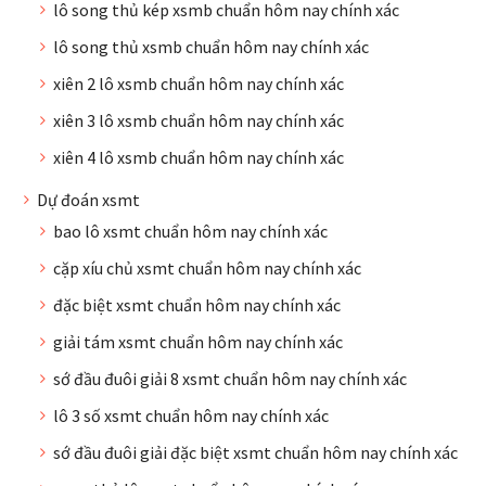
lô song thủ kép xsmb chuẩn hôm nay chính xác
lô song thủ xsmb chuẩn hôm nay chính xác
xiên 2 lô xsmb chuẩn hôm nay chính xác
xiên 3 lô xsmb chuẩn hôm nay chính xác
xiên 4 lô xsmb chuẩn hôm nay chính xác
Dự đoán xsmt
bao lô xsmt chuẩn hôm nay chính xác
cặp xíu chủ xsmt chuẩn hôm nay chính xác
đặc biệt xsmt chuẩn hôm nay chính xác
giải tám xsmt chuẩn hôm nay chính xác
sớ đầu đuôi giải 8 xsmt chuẩn hôm nay chính xác
lô 3 số xsmt chuẩn hôm nay chính xác
sớ đầu đuôi giải đặc biệt xsmt chuẩn hôm nay chính xác