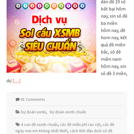
dàn đề 10 số
bất bại hôm
nay, xin số đề
ba miền
hôm nay, đề
hom nay, kết
quả đề miền
bắc, số đề
miền nam
hôm nay, xin
số đề 3 miền,
dự
[…]
91 Comments
Dự đoán xsmb
,
Dự đoán xsmb chuẩn
4 con đề xsmb chuẩn
,
các đề miễn phí rao vặt
,
các đề
ngày mai em không nhất thiết
,
cách tính đầu đuôi số đề