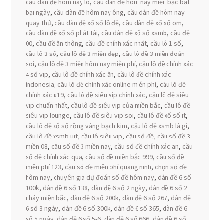
cầu dàn đề hôm nay lô
,
cầu dàn đề hôm nay miền bắc bất
bại ngày
,
cầu dàn đề hôm nay ông
,
cầu dàn đề hôm nay
quay thử
,
cầu dàn đề xổ số lô đề
,
cầu dàn đề xổ số om
,
cầu dàn đề xổ số phát tài
,
cầu dàn đề xổ số xsmb
,
cầu đề
00
,
cầu đề ăn thông
,
cầu đề chính xác nhất
,
cầu lô 1 số
,
cầu lô 3 số
,
cầu lô đề 3 miền đẹp
,
cầu lô đề 3 miền đoán
soi
,
cầu lô đề 3 miền hôm nay miễn phí
,
cầu lô đề chính xác
4 số vip
,
cầu lô đề chính xác ăn
,
cầu lô đề chính xác
indonesia
,
cầu lô đề chính xác online miễn phí
,
cầu lô đề
chính xác u19
,
cầu lô đề siêu vip chính xác
,
cầu lô đề siêu
vip chuẩn nhất
,
cầu lô đề siêu vip của miền bắc
,
cầu lô đề
siêu vip lounge
,
cầu lô đề siêu vip soi
,
cầu lô đề xổ số it
,
cầu lô đề xổ số rồng vàng bạch kim
,
cầu lô đề xsmb là gì
,
cầu lô đề xsmb uit
,
cầu lô siêu vip
,
cầu số đề
,
cầu số đề 3
miền 08
,
cầu số đề 3 miền nay
,
cầu số đề chính xác an
,
cầu
số đề chính xác qua
,
cầu số đề miền bắc 999
,
cầu số đề
miễn phí 123
,
cầu số đề miễn phí quang ninh
,
chọn số đề
hôm nay
,
chuyên gia dự đoán số đề hôm nay
,
dàn đề 6 số
100k
,
dàn đề 6 số 188
,
dàn đề 6 số 2 ngày
,
dàn đề 6 số 2
nháy miền bắc
,
dàn đề 6 số 200k
,
dàn đề 6 số 267
,
dàn đề
6 số 3 ngày
,
dàn đề 6 số 300k
,
dàn đề 6 số 365
,
dàn đề 6
số 5 ngày
,
dàn đề 6 số 5-6
,
dàn đề 6 số 666
,
dàn đề 6 số