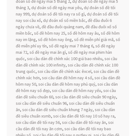
đoán số đề ngày mai 5 tháng 2
,
dự đoán số đề ngày mai 5
tháng 3
,
dự đoán số đề ngày mai yêu
,
dự đoán số đề tối
nay 999
,
dự đoán số đề tối nay ra số gì
,
dự đoán số đề tối
nay soi cầu xổ
,
dự đoán xổ số miền bắc
,
đề đầu đuôi 6
ngày chưa về
,
đề đầu đuôi quảng nam
,
đề đầu đuôi xổ số
miền bắc
,
số đề hôm nay 25
,
số đề hôm nay âu
,
số đề hôm
nay im lặng
,
số đề hôm nay ông
,
số đề miễn phí giải mã
,
số
đề miễn phí uy tín
,
số đề ngày mai 7 tháng 6
,
số đề ngày
mai 72
,
số đề ngày mai ăn gì
,
số đề ngày mai phim hàn
quốc
,
soi cầu dàn đề chính xác 100 giá bao nhiêu
,
soi cầu
dàn đề chính xác 100 infinity
,
soi cầu dàn đề chính xác 100
trung quốc
,
soi cầu dàn đề chính xác êxcel
,
soi cầu dàn đề
chính xác hơn
,
soi cầu dàn đề hôm nay 4 số
,
soi cầu dàn đề
hôm nay 50
,
soi cầu dàn đề hôm nay phú quý
,
soi cầu dàn
đề hôm nay số đẹp
,
soi cầu dàn đề hôm nay yếu
,
soi cầu
dàn đề siêu chuẩn 60
,
soi cầu dàn đề siêu chuẩn 90 ngày
,
soi cầu dàn đề siêu chuẩn 96
,
soi cầu dàn đề siêu chuẩn
ăn
,
soi cầu dàn đề siêu chuẩn khung 7 ngày
,
soi cầu dàn
đề siêu chuẩn xsmb
,
soi cầu dàn đề tối nay 10 số hay ra
,
soi cầu dàn đề tối nay 56
,
soi cầu dàn đề tối nay ăn
,
soi
cầu dàn đề tối nay ăn cơm
,
soi cầu dàn đề tối nay bao
nhiêu số
,
soi cầu dàn đề tối nay o nutley nj
,
soi cầu dàn đề