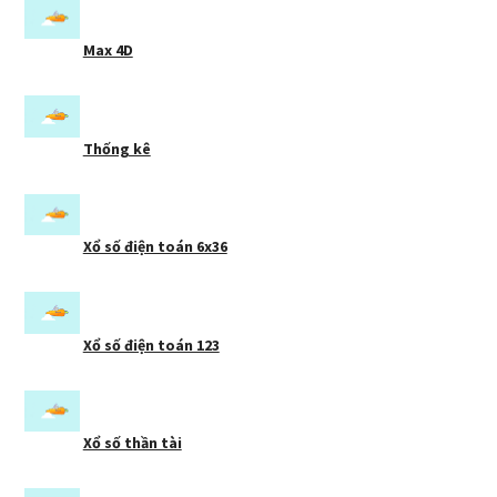
Max 4D
Thống kê
Xổ số điện toán 6x36
Xổ số điện toán 123
Xổ số thần tài