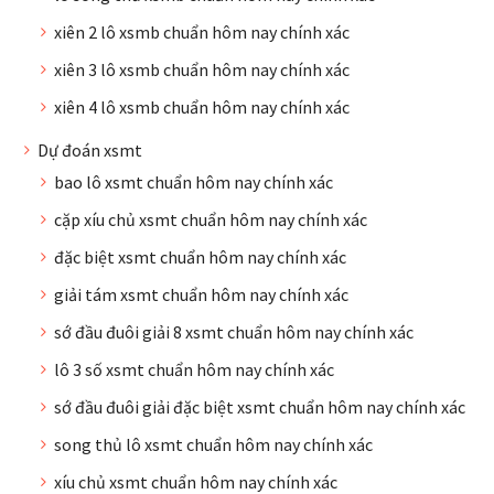
xiên 2 lô xsmb chuẩn hôm nay chính xác
xiên 3 lô xsmb chuẩn hôm nay chính xác
xiên 4 lô xsmb chuẩn hôm nay chính xác
Dự đoán xsmt
bao lô xsmt chuẩn hôm nay chính xác
cặp xíu chủ xsmt chuẩn hôm nay chính xác
đặc biệt xsmt chuẩn hôm nay chính xác
giải tám xsmt chuẩn hôm nay chính xác
sớ đầu đuôi giải 8 xsmt chuẩn hôm nay chính xác
lô 3 số xsmt chuẩn hôm nay chính xác
sớ đầu đuôi giải đặc biệt xsmt chuẩn hôm nay chính xác
song thủ lô xsmt chuẩn hôm nay chính xác
xíu chủ xsmt chuẩn hôm nay chính xác