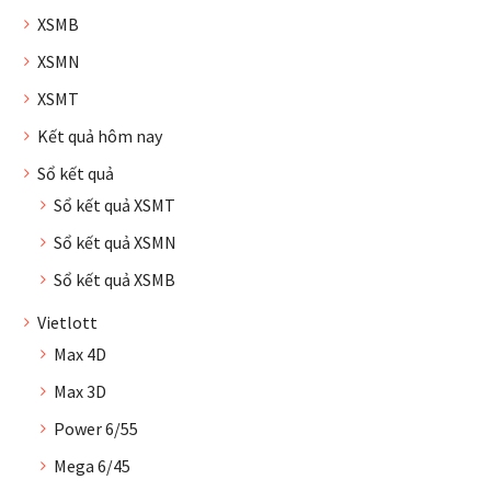
XSMB
XSMN
XSMT
Kết quả hôm nay
Sổ kết quả
Sổ kết quả XSMT
Sổ kết quả XSMN
Sổ kết quả XSMB
Vietlott
Max 4D
Max 3D
Power 6/55
Mega 6/45