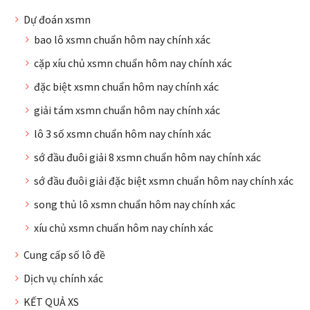
Dự đoán xsmn
bao lô xsmn chuẩn hôm nay chính xác
cặp xíu chủ xsmn chuẩn hôm nay chính xác
đặc biệt xsmn chuẩn hôm nay chính xác
giải tám xsmn chuẩn hôm nay chính xác
lô 3 số xsmn chuẩn hôm nay chính xác
sớ đầu đuôi giải 8 xsmn chuẩn hôm nay chính xác
sớ đầu đuôi giải đặc biệt xsmn chuẩn hôm nay chính xác
song thủ lô xsmn chuẩn hôm nay chính xác
xíu chủ xsmn chuẩn hôm nay chính xác
Cung cấp số lô đề
Dịch vụ chính xác
KẾT QUẢ XS