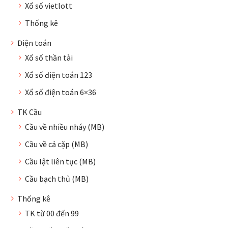
Xổ số vietlott
Thống kê
Điện toán
Xổ số thần tài
Xổ số điện toán 123
Xổ số điện toán 6×36
TK Cầu
Cầu về nhiều nháy (MB)
Cầu về cả cặp (MB)
Cầu lật liên tục (MB)
Cầu bạch thủ (MB)
Thống kê
TK từ 00 đến 99