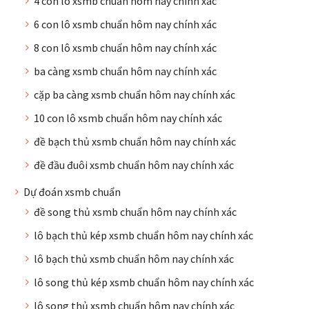
4 con lô xsmb chuẩn hôm nay chính xác
6 con lô xsmb chuẩn hôm nay chính xác
8 con lô xsmb chuẩn hôm nay chính xác
ba càng xsmb chuẩn hôm nay chính xác
cặp ba càng xsmb chuẩn hôm nay chính xác
10 con lô xsmb chuẩn hôm nay chính xác
đề bạch thủ xsmb chuẩn hôm nay chính xác
đề đầu đuôi xsmb chuẩn hôm nay chính xác
Dự đoán xsmb chuẩn
đề song thủ xsmb chuẩn hôm nay chính xác
lô bạch thủ kép xsmb chuẩn hôm nay chính xác
lô bạch thủ xsmb chuẩn hôm nay chính xác
lô song thủ kép xsmb chuẩn hôm nay chính xác
lô song thủ xsmb chuẩn hôm nay chính xác