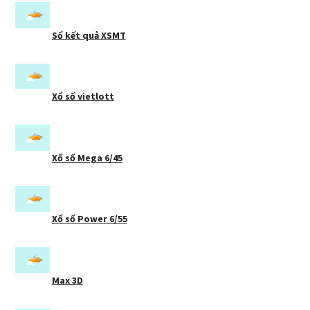
Sổ kết quả XSMT
Xổ số vietlott
Xổ số Mega 6/45
Xổ số Power 6/55
Max 3D