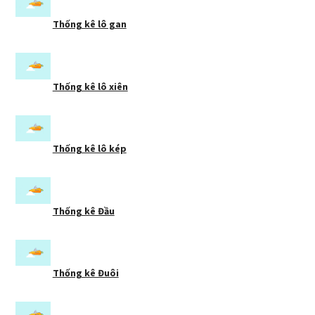
Thống kê lô gan
Thống kê lô xiên
Thống kê lô kép
Thống kê Đầu
Thống kê Đuôi