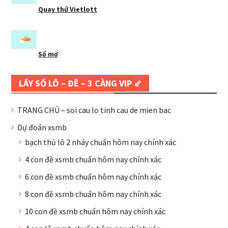
Quay thử Vietlott
Sổ mơ
LẤY SỐ LÔ – ĐỀ – 3 CÀNG VIP ⇙
TRANG CHỦ – soi cau lo tinh cau de mien bac
Dự đoán xsmb
bạch thủ lô 2 nháy chuẩn hôm nay chính xác
4 con đề xsmb chuẩn hôm nay chính xác
6 con đề xsmb chuẩn hôm nay chính xác
8 con đề xsmb chuẩn hôm nay chính xác
10 con đề xsmb chuẩn hôm nay chính xác