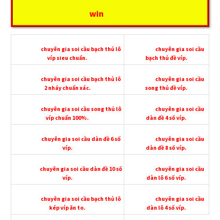
win
chuyên gia soi cầu bạch thủ lô
chuyên gia soi cầu
víp sieu chuẩn.
bạch thủ đề víp.
chuyên gia soi cầu bạch thủ lô
chuyên gia soi cầu
2 nháy chuẩn xác.
song thủ đề víp.
chuyên gia soi cầu song thủ lô
chuyên gia soi cầu
víp chuẩn 100%.
dàn đề 4 số víp.
chuyên gia soi cầu dàn đề 6 số
chuyên gia soi cầu
víp.
dàn đề 8 số víp.
chuyên gia soi cầu dàn đề 10 số
chuyên gia soi cầu
víp.
dàn lô 6 số víp.
chuyên gia soi cầu bạch thủ lô
chuyên gia soi cầu
kép víp ăn to.
dàn lô 4 số víp.