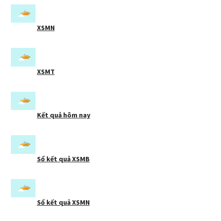
XSMN
XSMT
Kết quả hôm nay
Sổ kết quả XSMB
Sổ kết quả XSMN