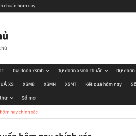
chuẩn hôm nay chính
chuẩn hôm nay chính
hủ
 thủ
ac
Dự đoán xsmb
Dự đoán xsmb chuẩn
Dự đoán
QUẢ XS
XSMB
XSMN
XSMT
Kết quả hôm nay
Sổ
 thử
Sổ mơ
 hôm nay chính xác