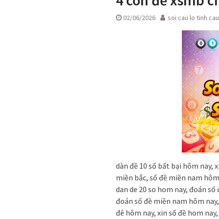
4 con đề xsmb c
02/06/2026
soi cau lo tinh ca
dàn đề 10 số bất bại hôm nay, 
miền bắc, số đề miền nam hôm 
dan de 20 so hom nay, đoán số 
đoán số đề miền nam hôm nay, 
đê hôm nay, xin số đề hom nay, 