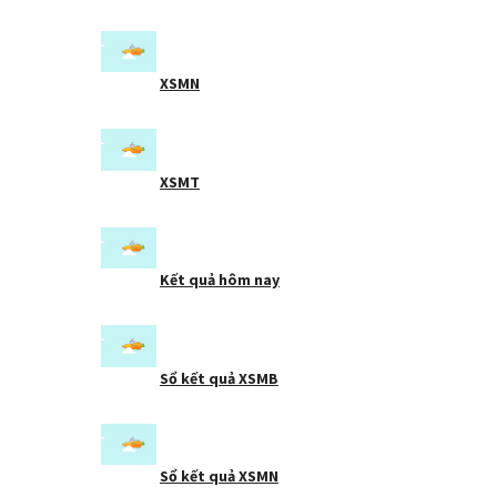
XSMN
XSMT
Kết quả hôm nay
Sổ kết quả XSMB
Sổ kết quả XSMN