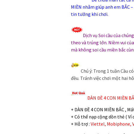
MIỀN nhằm giúp anh em BẮC – 
tin tưởng khi chơi.
Dịch vụ Soi cầu của chúng
theo và trúng lớn. Niềm vui của
mà không soi cầu miền bắc cùng
Chú ý: Trong 1 tuần Cầu có
đều. Tránh việc chơi một hai h
DÀN ĐỀ 4 CON MIỀN B
+ DÀN ĐỀ 4 CON MIỀN BẮC , Mất
+ Có thể nạp cộng dồn thẻ ( Ví d
+ Hỗ trợ :
Viettel, Mobiphone,