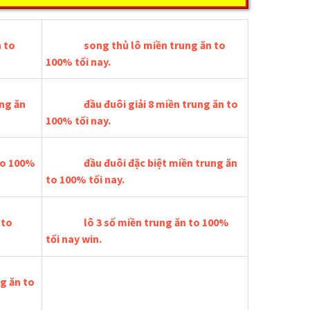
n to
song thủ lô miền trung ăn to
100% tối nay.
ung ăn
đầu đuôi giải 8 miền trung ăn to
100% tối nay.
 to 100%
đầu đuôi đặc biệt miền trung ăn
to 100% tối nay.
 to
lô 3 số miền trung ăn to 100%
tối nay win.
g ăn to