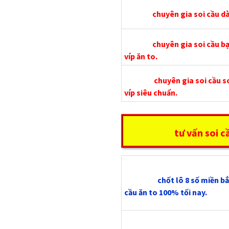
chuyên gia soi cầu dà
chuyên gia soi cầu b
víp ăn to.
chuyên gia soi cầu s
víp siêu chuẩn.
tư vấn soi c
chốt lô 8 số miền bắ
cầu ăn to 100% tối nay.