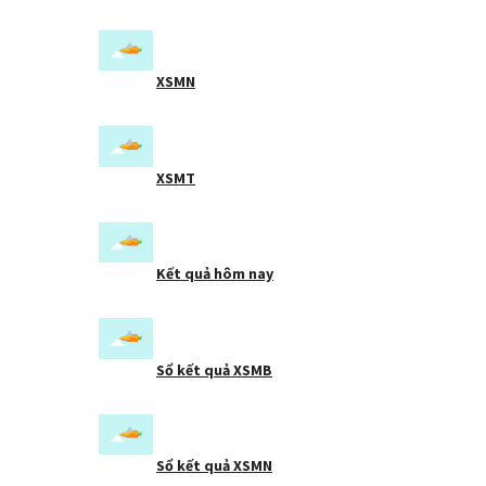
XSMN
XSMT
Kết quả hôm nay
Sổ kết quả XSMB
Sổ kết quả XSMN