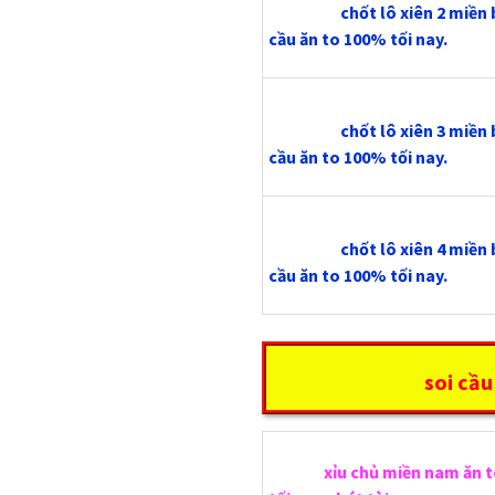
chốt lô xiên 2 miền 
cầu ăn to 100% tối nay.
chốt lô xiên 3 miền 
cầu ăn to 100% tối nay.
chốt lô xiên 4 miền 
cầu ăn to 100% tối nay.
soi cầ
xỉu chủ miền nam ăn 