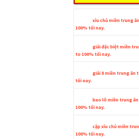
xỉu chủ miền trung ă
100% tối nay.
giải đặc biệt miền tr
to 100% tối nay.
giải 8 miền trung ăn
tối nay.
bao lô miền trung ăn
100% tối nay.
cặp xỉu chủ miền trun
100% tối nay.