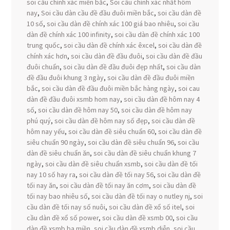
soi cầu chính xác miền bắc
,
Soi cầu chính xác nhất hôm
nay
,
Soi cầu dàn cầu đề đầu đuôi miền bắc
,
soi cầu dàn đề
10 số
,
soi cầu dàn đề chính xác 100 giá bao nhiêu
,
soi cầu
dàn đề chính xác 100 infinity
,
soi cầu dàn đề chính xác 100
trung quốc
,
soi cầu dàn đề chính xác êxcel
,
soi cầu dàn đề
chính xác hơn
,
soi cầu dàn đề đầu đuôi
,
soi cầu dàn đề đầu
đuôi chuẩn
,
soi cầu dàn đề đầu đuôi đẹp nhất
,
soi cầu dàn
đề đầu đuôi khung 3 ngày
,
soi cầu dàn đề đầu đuôi miền
bắc
,
soi cầu dàn đề đầu đuôi miền bắc hàng ngày
,
soi cau
dàn đề đầu đuôi xsmb hom nay
,
soi cầu dàn đề hôm nay 4
số
,
soi cầu dàn đề hôm nay 50
,
soi cầu dàn đề hôm nay
phú quý
,
soi cầu dàn đề hôm nay số đẹp
,
soi cầu dàn đề
hôm nay yếu
,
soi cầu dàn đề siêu chuẩn 60
,
soi cầu dàn đề
siêu chuẩn 90 ngày
,
soi cầu dàn đề siêu chuẩn 96
,
soi cầu
dàn đề siêu chuẩn ăn
,
soi cầu dàn đề siêu chuẩn khung 7
ngày
,
soi cầu dàn đề siêu chuẩn xsmb
,
soi cầu dàn đề tối
nay 10 số hay ra
,
soi cầu dàn đề tối nay 56
,
soi cầu dàn đề
tối nay ăn
,
soi cầu dàn đề tối nay ăn cơm
,
soi cầu dàn đề
tối nay bao nhiêu số
,
soi cầu dàn đề tối nay o nutley nj
,
soi
cầu dàn đề tối nay số nuôi
,
soi cầu dàn đề xổ số itel
,
soi
cầu dàn đề xổ số power
,
soi cầu dàn đề xsmb 00
,
soi cầu
dàn đề xsmb ba miền
,
soi cầu dàn đề xsmb diễn
,
soi cầu