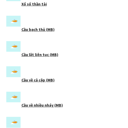
Xổ số thần tài
Cầu bạch thủ (MB)
Cầu lật liên tục (MB)
Cầu về cả cặp (MB)
Cầu về nhiều nháy (MB)