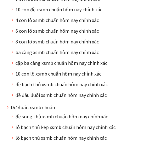
10 con đề xsmb chuẩn hôm nay chính xác
4 con lô xsmb chuẩn hôm nay chính xác
6 con lô xsmb chuẩn hôm nay chính xác
8 con lô xsmb chuẩn hôm nay chính xác
ba càng xsmb chuẩn hôm nay chính xác
cặp ba càng xsmb chuẩn hôm nay chính xác
10 con lô xsmb chuẩn hôm nay chính xác
đề bạch thủ xsmb chuẩn hôm nay chính xác
đề đầu đuôi xsmb chuẩn hôm nay chính xác
Dự đoán xsmb chuẩn
đề song thủ xsmb chuẩn hôm nay chính xác
lô bạch thủ kép xsmb chuẩn hôm nay chính xác
lô bạch thủ xsmb chuẩn hôm nay chính xác