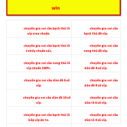
win
chuyên gia soi cầu bạch thủ lô
chuyên gia soi cầu
víp sieu chuẩn.
bạch thủ đề víp.
chuyên gia soi cầu bạch thủ lô
chuyên gia soi cầu
2 nháy chuẩn xác.
song thủ đề víp.
chuyên gia soi cầu song thủ lô
chuyên gia soi cầu
víp chuẩn 100%.
dàn đề 4 số víp.
chuyên gia soi cầu dàn đề 6 số
chuyên gia soi cầu
víp.
dàn đề 8 số víp.
chuyên gia soi cầu dàn đề 10 số
chuyên gia soi cầu
víp.
dàn lô 6 số víp.
chuyên gia soi cầu bạch thủ lô
chuyên gia soi cầu
kép víp ăn to.
dàn lô 4 số víp.