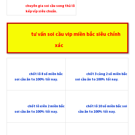
chuyên gia soi cầu song thủ lô
kép víp siêu chuẩn.
tư vấn soi cầu vip miền bắc siêu chính
xác
chốt lô 8 số miền bắc
chốt 3 càng 2 số miền bắc
soi cầu ăn to 100% tối nay.
soi cầu ăn to 100% tối nay.
chốt lô xiên 2 miền bắc
chốt lô 10 số miền bắc soi
soi cầu ăn to 100% tối nay.
cầu ăn to 100% tối nay.