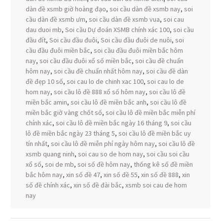
dàn đề xsmb giờ hoàng đạo
,
soi cầu dàn đề xsmb nay
,
soi
cầu dàn đề xsmb ưm
,
soi cầu dàn đề xsmb vua
,
soi cau
dau duoi mb
,
Soi cầu Dự đoán XSMB chính xác 100
,
soi cầu
đầu đít
,
Soi cầu đầu đuôi
,
Soi cầu đầu đuôi de nuôi
,
soi
cầu đầu đuôi miền bắc
,
soi cầu đầu đuôi miền bắc hôm
nay
,
soi cầu đầu đuôi xổ số miền bắc
,
soi cầu đề chuẩn
hôm nay
,
soi cầu đề chuẩn nhất hôm nay
,
soi cầu đề dàn
đề đẹp 10 số
,
soi cau lo de chinh xac 100
,
soi cau lo de
hom nay
,
soi cầu lô đề 888 xổ số hôm nay
,
soi cầu lô đề
miền bắc amin
,
soi cầu lô đề miền bắc anh
,
soi cầu lô đề
miền bắc giờ vàng chốt số
,
soi cầu lô đề miền bắc miễn phí
chính xác
,
soi cầu lô đề miền bắc ngày 16 tháng 9
,
soi cầu
lô đề miền bắc ngày 23 tháng 5
,
soi cầu lô đề miền bắc uy
tín nhất
,
soi cầu lô đề miễn phí ngày hôm nay
,
soi cầu lô đề
xsmb quang ninh
,
soi cau so de hom nay
,
soi cầu soi cầu
xổ số
,
soi de mb
,
soi số đề hôm nay
,
thống kê số đề miền
bắc hôm nay
,
xin số đề 47
,
xin số đề 55
,
xin số đề 888
,
xin
số đề chính xác
,
xin số đề đài bắc
,
xsmb soi cau de hom
nay