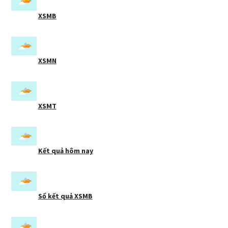
XSMB
XSMN
XSMT
Kết quả hôm nay
Sổ kết quả XSMB