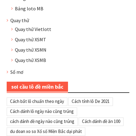
Bảng loto MB
Quay thử
Quay thử Vietlott
Quay thử XSMT
Quay thử XSMN
Quay thử XSMB
Sổ mơ
soi cầu lô đề miền bắc
Cách bắt lô chuẩn theo ngày
Cách tính lô De 2021
Cách đánh lô ngày nào cũng trúng
cách đánh đề ngày nào cũng trúng
Cách đánh đề ăn 100
du doan xo so Xổ số Miền Bắc dại phát