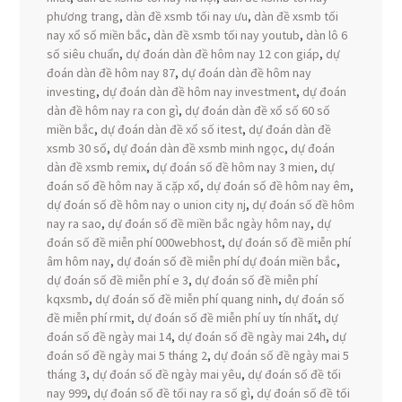
phương trang
,
dàn đề xsmb tối nay ưu
,
dàn đề xsmb tối
nay xổ số miền bắc
,
dàn đề xsmb tối nay youtub
,
dàn lô 6
số siêu chuẩn
,
dự đoán dàn đề hôm nay 12 con giáp
,
dự
đoán dàn đề hôm nay 87
,
dự đoán dàn đề hôm nay
investing
,
dự đoán dàn đề hôm nay investment
,
dự đoán
dàn đề hôm nay ra con gì
,
dự đoán dàn đề xổ số 60 số
miền bắc
,
dự đoán dàn đề xổ số itest
,
dự đoán dàn đề
xsmb 30 số
,
dự đoán dàn đề xsmb minh ngọc
,
dự đoán
dàn đề xsmb remix
,
dự đoán số đề hôm nay 3 mien
,
dự
đoán số đề hôm nay ă cặp xổ
,
dự đoán số đề hôm nay êm
,
dự đoán số đề hôm nay o union city nj
,
dự đoán số đề hôm
nay ra sao
,
dự đoán số đề miền bắc ngày hôm nay
,
dự
đoán số đề miễn phí 000webhost
,
dự đoán số đề miễn phí
âm hôm nay
,
dự đoán số đề miễn phí dự đoán miền bắc
,
dự đoán số đề miễn phí e 3
,
dự đoán số đề miễn phí
kqxsmb
,
dự đoán số đề miễn phí quang ninh
,
dự đoán số
đề miễn phí rmit
,
dự đoán số đề miễn phí uy tín nhất
,
dự
đoán số đề ngày mai 14
,
dự đoán số đề ngày mai 24h
,
dự
đoán số đề ngày mai 5 tháng 2
,
dự đoán số đề ngày mai 5
tháng 3
,
dự đoán số đề ngày mai yêu
,
dự đoán số đề tối
nay 999
,
dự đoán số đề tối nay ra số gì
,
dự đoán số đề tối