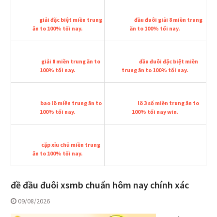
giải đặc biệt miền trung
đầu đuôi giải 8 miền trung
ăn to 100% tối nay.
ăn to 100% tối nay.
giải 8 miền trung ăn to
đầu đuôi đặc biệt miền
100% tối nay.
trung ăn to 100% tối nay.
bao lô miền trung ăn to
lô 3 số miền trung ăn to
100% tối nay.
100% tối nay win.
cặp xỉu chủ miền trung
ăn to 100% tối nay.
đề đầu đuôi xsmb chuẩn hôm nay chính xác
09/08/2026