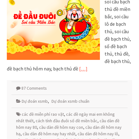
soi cầu bạch
thủ đề miền
bắc, soi cầu
lô de bạch
thủ, soi cầu
đề bạch thủ,
số đề bạch
thủ, thủ đề,
đề bạch thủ,
đề bạch thủ hôm nay, bạch thủ đề
[…]
87 Comments
Dự đoán xsmb
,
Dự đoán xsmb chuẩn
các đề miễn phí rao vặt
,
các đề ngày mai em không
nhất thiết
,
cách tính đầu đuôi số đề miền bắc
,
cầu dàn đề
hôm nay 80
,
cầu dàn đề hôm nay con
,
cầu dàn đề hôm nay
hạ
,
cầu dàn đề hôm nay hay nhất
,
cầu dàn đề hôm nay lô
,