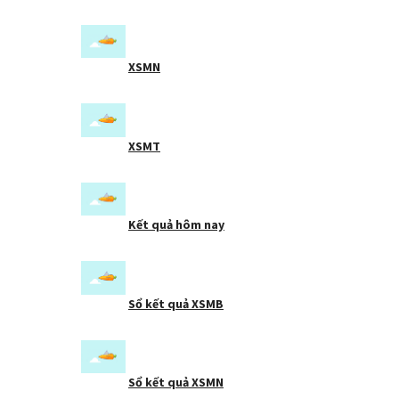
XSMN
XSMT
Kết quả hôm nay
Sổ kết quả XSMB
Sổ kết quả XSMN