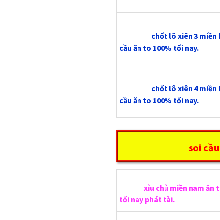
chốt lô xiên 3 miền 
cầu ăn to 100% tối nay.
chốt lô xiên 4 miền 
cầu ăn to 100% tối nay.
soi cầ
xỉu chủ miền nam ăn 
tối nay phát tài.