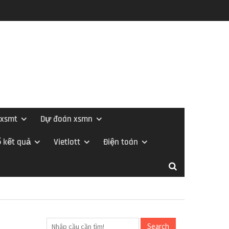
 xsmt
Dự đoán xsmn
 kết quả
Vietlott
Điện toán
Search