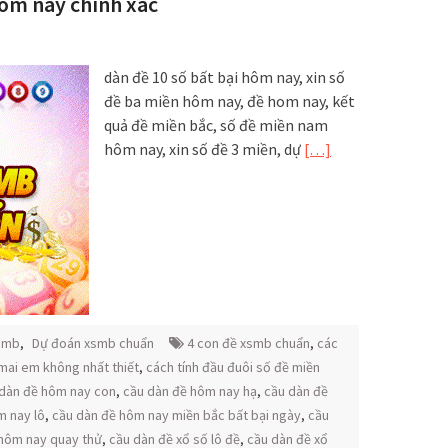
ôm nay chính xác
dàn đề 10 số bất bại hôm nay, xin số
đề ba miền hôm nay, đề hom nay, kết
quả đề miền bắc, số đề miền nam
hôm nay, xin số đề 3 miền, dự
[…]
smb
,
Dự đoán xsmb chuẩn
4 con đề xsmb chuẩn
,
các
mai em không nhất thiết
,
cách tính đầu đuôi số đề miền
dàn đề hôm nay con
,
cầu dàn đề hôm nay hạ
,
cầu dàn đề
m nay lô
,
cầu dàn đề hôm nay miền bắc bất bại ngày
,
cầu
 hôm nay quay thử
,
cầu dàn đề xổ số lô đề
,
cầu dàn đề xổ