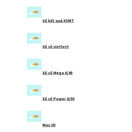
Sổ kết quả XSMT
Xổ số vietlott
Xổ số Mega 6/45
Xổ số Power 6/55
Max 3D