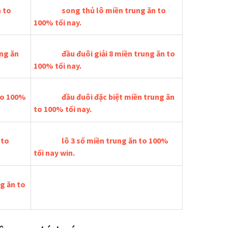
n to
song thủ lô miền trung ăn to
100% tối nay.
ung ăn
đầu đuôi giải 8 miền trung ăn to
100% tối nay.
 to 100%
đầu đuôi đặc biệt miền trung ăn
to 100% tối nay.
 to
lô 3 số miền trung ăn to 100%
tối nay win.
g ăn to