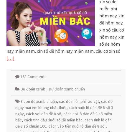
xin số de
miễn phí
hôm nay, xin
đề hôm nay,
xin số cầu cơ
hôm nay, xin
số de hôm
nay miền nam, xin số đề hôm nay miền nam, cầu cơ xin số
[…]
168 Comments
Dự đoán xsmb
,
Dự đoán xsmb chuẩn
8 con đề xsmb chuẩn
,
các đề miễn phí rao vặt
,
các đề
ngày mai em không nhất thiết
,
cách nuôi lô dàn đề 8 số 3
ngày
,
cách soi dàn đề 8 số
,
cách soi lô dàn đề 8 số miền
bắc
,
cách tính đầu đuôi số đề miền bắc
,
cách tính lô dàn
đề 8 số chuẩn 100
,
cách vào tiền nuôi lô dàn đề 8 số 5