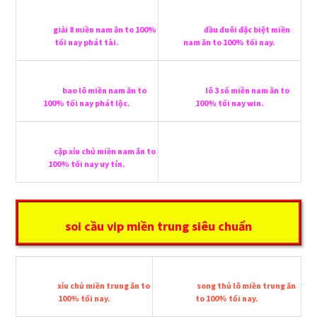
giải 8 miền nam ăn to 100%
đầu đuôi đặc biệt miền
tối nay phát tài.
nam ăn to 100% tối nay.
bao lô miền nam ăn to
lô 3 số miền nam ăn to
100% tối nay phát lộc.
100% tối nay win.
cặp xỉu chủ miền nam ăn to
100% tối nay uy tín.
soi cầu vip miền trung siêu chuẩn
xỉu chủ miền trung ăn to
song thủ lô miền trung ăn
100% tối nay.
to 100% tối nay.