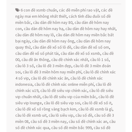
6 con đề xsmb chuẩn
,
các đề miễn phí rao vặt
,
các đề
ngày mai em không nhất thiết
,
cách tính đầu đuôi số đề
miền bắc
,
cầu dàn đề hôm nay 80
,
cầu dàn đề hôm nay
con
,
cầu dàn đề hôm nay hạ
,
cầu dàn đề hôm nay hay nhất
,
cầu dàn đề hôm nay lô
,
cầu dàn đề hôm nay miền bắc bất
bại ngày
,
cầu dàn đề hôm nay ông
,
cầu dàn đề hôm nay
quay thử
,
cầu dàn đề xổ số lô đề
,
cầu dàn đề xổ số om
,
cầu dàn đề xổ số phát tài
,
cầu dàn đề xổ số xsmb
,
cầu đề
00
,
cầu đề ăn thông
,
cầu đề chính xác nhất
,
cầu lô 1 số
,
cầu lô 3 số
,
cầu lô đề 3 miền đẹp
,
cầu lô đề 3 miền đoán
soi
,
cầu lô đề 3 miền hôm nay miễn phí
,
cầu lô đề chính xác
4 số vip
,
cầu lô đề chính xác ăn
,
cầu lô đề chính xác
indonesia
,
cầu lô đề chính xác online miễn phí
,
cầu lô đề
chính xác u19
,
cầu lô đề siêu vip chính xác
,
cầu lô đề siêu
vip chuẩn nhất
,
cầu lô đề siêu vip của miền bắc
,
cầu lô đề
siêu vip lounge
,
cầu lô đề siêu vip soi
,
cầu lô đề xổ số it
,
cầu lô đề xổ số rồng vàng bạch kim
,
cầu lô đề xsmb là gì
,
cầu lô đề xsmb uit
,
cầu lô siêu vip
,
cầu số đề
,
cầu số đề 3
miền 08
,
cầu số đề 3 miền nay
,
cầu số đề chính xác an
,
cầu
số đề chính xác qua
,
cầu số đề miền bắc 999
,
cầu số đề