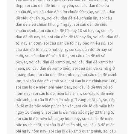
đẹp
,
soi cầu dàn đề hôm nay yếu
,
soi cầu dàn đề siêu
chuẩn 60
,
soi cầu dàn đề siêu chuẩn 90 ngày
,
soi cầu dàn
đề siêu chuẩn 96
,
soi cầu dàn đề siêu chuẩn ăn
,
soi cầu
dàn đề siêu chuẩn khung 7 ngày
,
soi cầu dàn đề siêu
chuẩn xsmb
,
soi cầu dàn đề tối nay 10 số hay ra
,
soi cầu
dàn đề tối nay 56
,
soi cầu dàn đề tối nay ăn
,
soi cầu dàn đề
tối nay ăn cơm
,
soi cầu dàn đề tối nay bao nhiêu số
,
soi
cầu dàn đề tối nay o nutley nj
,
soi cầu dàn đề tối nay số
nuôi
,
soi cầu dàn đề xổ số itel
,
soi cầu dàn đề xổ số
power
,
soi cầu dàn đề xsmb 00
,
soi cầu dàn đề xsmb ba
miền
,
soi cầu dàn đề xsmb diễn
,
soi cầu dàn đề xsmb giờ
hoàng đạo
,
soi cầu dàn đề xsmb nay
,
soi cầu dàn đề xsmb
ưm
,
soi cầu dàn đề xsmb vua
,
soi cau lo de chinh xac 100
,
soi cau lo de mien phi mien bac
,
soi cầu lô đề 888 xổ số
hôm nay
,
soi cầu lô đề miền bắc amin
,
soi cầu lô đề miền
bắc anh
,
soi cầu lô đề miền bắc giờ vàng chốt số
,
soi cầu
lô đề miền bắc miễn phí chính xác
,
soi cầu lô đề miền bắc
ngày 16 tháng 9
,
soi cầu lô đề miền bắc ngày 23 tháng 5
,
soi cầu lô đề miền bắc ngày hôm nay
,
soi cầu lô đề miền
bắc uy tín nhất
,
soi cầu lô đề miễn phí
,
soi cầu lô đề miễn
phí ngày hôm nay
,
soi cầu lô đề xsmb quang ninh
,
soi cầu