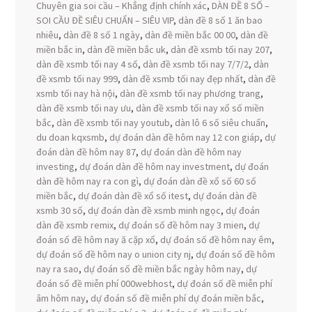
Chuyên gia soi cầu – Khẳng định chính xác
,
DÀN ĐỀ 8 SỐ –
SOI CẦU ĐỀ SIÊU CHUẨN – SIÊU VIP
,
dàn đề 8 số 1 ăn bao
nhiêu
,
dàn đề 8 số 1 ngày
,
dàn đề miền bắc 00 00
,
dàn đề
miền bắc in
,
dàn đề miền bắc uk
,
dàn đề xsmb tối nay 207
,
dàn đề xsmb tối nay 4 số
,
dàn đề xsmb tối nay 7/7/2
,
dàn
đề xsmb tối nay 999
,
dàn đề xsmb tối nay đẹp nhất
,
dàn đề
xsmb tối nay hà nội
,
dàn đề xsmb tối nay phương trang
,
dàn đề xsmb tối nay ưu
,
dàn đề xsmb tối nay xổ số miền
bắc
,
dàn đề xsmb tối nay youtub
,
dàn lô 6 số siêu chuẩn
,
du doan kqxsmb
,
dự đoán dàn đề hôm nay 12 con giáp
,
dự
đoán dàn đề hôm nay 87
,
dự đoán dàn đề hôm nay
investing
,
dự đoán dàn đề hôm nay investment
,
dự đoán
dàn đề hôm nay ra con gì
,
dự đoán dàn đề xổ số 60 số
miền bắc
,
dự đoán dàn đề xổ số itest
,
dự đoán dàn đề
xsmb 30 số
,
dự đoán dàn đề xsmb minh ngọc
,
dự đoán
dàn đề xsmb remix
,
dự đoán số đề hôm nay 3 mien
,
dự
đoán số đề hôm nay ă cặp xổ
,
dự đoán số đề hôm nay êm
,
dự đoán số đề hôm nay o union city nj
,
dự đoán số đề hôm
nay ra sao
,
dự đoán số đề miền bắc ngày hôm nay
,
dự
đoán số đề miễn phí 000webhost
,
dự đoán số đề miễn phí
âm hôm nay
,
dự đoán số đề miễn phí dự đoán miền bắc
,