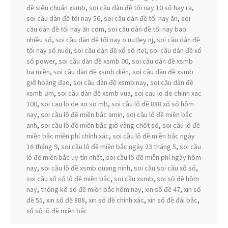
đề siêu chuẩn xsmb
,
soi cầu dàn đề tối nay 10 số hay ra
,
soi cầu dàn đề tối nay 56
,
soi cầu dàn đề tối nay ăn
,
soi
cầu dàn đề tối nay ăn cơm
,
soi cầu dàn đề tối nay bao
nhiêu số
,
soi cầu dàn đề tối nay o nutley nj
,
soi cầu dàn đề
tối nay số nuôi
,
soi cầu dàn đề xổ số itel
,
soi cầu dàn đề xổ
số power
,
soi cầu dàn đề xsmb 00
,
soi cầu dàn đề xsmb
ba miền
,
soi cầu dàn đề xsmb diễn
,
soi cầu dàn đề xsmb
giờ hoàng đạo
,
soi cầu dàn đề xsmb nay
,
soi cầu dàn đề
xsmb ưm
,
soi cầu dàn đề xsmb vua
,
soi cau lo de chinh xac
100
,
soi cau lo de xo so mb
,
soi cầu lô đề 888 xổ số hôm
nay
,
soi cầu lô đề miền bắc amin
,
soi cầu lô đề miền bắc
anh
,
soi cầu lô đề miền bắc giờ vàng chốt số
,
soi cầu lô đề
miền bắc miễn phí chính xác
,
soi cầu lô đề miền bắc ngày
16 tháng 9
,
soi cầu lô đề miền bắc ngày 23 tháng 5
,
soi cầu
lô đề miền bắc uy tín nhất
,
soi cầu lô đề miễn phí ngày hôm
nay
,
soi cầu lô đề xsmb quang ninh
,
soi cầu soi cầu xổ số
,
soi cầu xổ số lô đề miền bắc
,
soi cầu xsmb
,
soi số đề hôm
nay
,
thống kê số đề miền bắc hôm nay
,
xin số đề 47
,
xin số
đề 55
,
xin số đề 888
,
xin số đề chính xác
,
xin số đề đài bắc
,
xổ số lô đề miền bắc