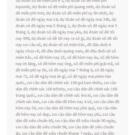
dự đoán số đề miễn phí e 3
,
dự đoán số đề miễn phí
kqxsmb
,
dự đoán số đề miễn phí quang ninh
,
dự đoán số
đề miễn phí rmit
,
dự đoán số đề miễn phí uy tín nhất
,
dự
đoán số đề ngày mai 14
,
dự đoán số đề ngày mai 24h
,
dự
đoán số đề ngày mai 5 tháng 2
,
dự đoán số đề ngày mai 5
tháng 3
,
dự đoán số đề ngày mai yêu
,
dự đoán số đề tối
nay 999
,
dự đoán số đề tối nay ra số gì
,
dự đoán số đề tối
nay soi cầu xổ
,
dự đoán xổ số miền bắc
,
đề đầu đuôi 6
ngày chưa về
,
đề đầu đuôi quảng nam
,
đề đầu đuôi xổ số
miền bắc
,
số đề hôm nay 25
,
số đề hôm nay âu
,
số đề hôm
nay im lặng
,
số đề hôm nay ông
,
số đề miễn phí giải mã
,
số
đề miễn phí uy tín
,
số đề ngày mai 7 tháng 6
,
số đề ngày
mai 72
,
số đề ngày mai ăn gì
,
số đề ngày mai phim hàn
quốc
,
soi cầu dàn đề chính xác 100 giá bao nhiêu
,
soi cầu
dàn đề chính xác 100 infinity
,
soi cầu dàn đề chính xác 100
trung quốc
,
soi cầu dàn đề chính xác êxcel
,
soi cầu dàn đề
chính xác hơn
,
soi cầu dàn đề hôm nay 4 số
,
soi cầu dàn đề
hôm nay 50
,
soi cầu dàn đề hôm nay phú quý
,
soi cầu dàn
đề hôm nay số đẹp
,
soi cầu dàn đề hôm nay yếu
,
soi cầu
dàn đề siêu chuẩn 60
,
soi cầu dàn đề siêu chuẩn 90 ngày
,
soi cầu dàn đề siêu chuẩn 96
,
soi cầu dàn đề siêu chuẩn
ăn
,
soi cầu dàn đề siêu chuẩn khung 7 ngày
,
soi cầu dàn