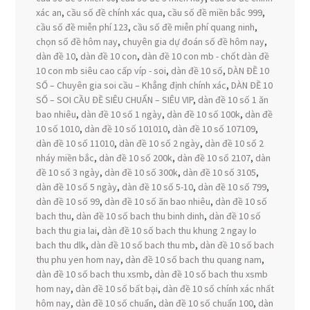
xác an
,
cầu số đề chính xác qua
,
cầu số đề miền bắc 999
,
cầu số đề miễn phí 123
,
cầu số đề miễn phí quang ninh
,
chọn số đề hôm nay
,
chuyên gia dự đoán số đề hôm nay
,
dàn đề 10
,
dàn đề 10 con
,
dàn đề 10 con mb - chốt dàn đề
10 con mb siêu cao cấp víp - soi
,
dàn đề 10 số
,
DÀN ĐỀ 10
SỐ – Chuyên gia soi cầu – Khẳng định chính xác
,
DÀN ĐỀ 10
SỐ – SOI CẦU ĐỀ SIÊU CHUẨN – SIÊU VIP
,
dàn đề 10 số 1 ăn
bao nhiêu
,
dàn đề 10 số 1 ngày
,
dàn đề 10 số 100k
,
dàn đề
10 số 1010
,
dàn đề 10 số 101010
,
dàn đề 10 số 107109
,
dàn đề 10 số 11010
,
dàn đề 10 số 2 ngày
,
dàn đề 10 số 2
nháy miền bắc
,
dàn đề 10 số 200k
,
dàn đề 10 số 2107
,
dàn
đề 10 số 3 ngày
,
dàn đề 10 số 300k
,
dàn đề 10 số 3105
,
dàn đề 10 số 5 ngày
,
dàn đề 10 số 5-10
,
dàn đề 10 số 799
,
dàn đề 10 số 99
,
dàn đề 10 số ăn bao nhiêu
,
dàn đề 10 số
bach thu
,
dàn đề 10 số bach thu binh dinh
,
dàn đề 10 số
bach thu gia lai
,
dàn đề 10 số bach thu khung 2 ngay lo
bach thu dlk
,
dàn đề 10 số bach thu mb
,
dàn đề 10 số bach
thu phu yen hom nay
,
dàn đề 10 số bach thu quang nam
,
dàn đề 10 số bach thu xsmb
,
dàn đề 10 số bach thu xsmb
hom nay
,
dàn đề 10 số bất bại
,
dàn đề 10 số chính xác nhất
hôm nay
,
dàn đề 10 số chuẩn
,
dàn đề 10 số chuẩn 100
,
dàn