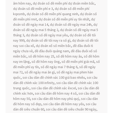
âm hôm nay
,
dự đoán số đề miễn phí dự đoán miền bắc
,
dự đoán số đề miễn phí e 3
,
dự đoán số đề miễn phí
kqxsmb
,
dự đoán số đề miễn phí quang ninh
,
dự đoán số
đề miễn phí rmit
,
dự đoán số đề miễn phí uy tín nhất
,
dự
đoán số đề ngày mai 14
,
dự đoán số đề ngày mai 24h
,
dự
đoán số đề ngày mai 5 tháng 2
,
dự đoán số đề ngày mai 5
tháng 3
,
dự đoán số đề ngày mai yêu
,
dự đoán số đề tối
nay 999
,
dự đoán số đề tối nay ra số gì
,
dự đoán số đề tối
nay soi cầu xổ
,
dự đoán xổ số miền bắc
,
đề đầu đuôi 6
ngày chưa về
,
đề đầu đuôi quảng nam
,
đề đầu đuôi xổ số
miền bắc
,
số đề hôm nay 25
,
số đề hôm nay âu
,
số đề hôm
nay im lặng
,
số đề hôm nay ông
,
số đề miễn phí giải mã
,
số
đề miễn phí uy tín
,
số đề ngày mai 7 tháng 6
,
số đề ngày
mai 72
,
số đề ngày mai ăn gì
,
số đề ngày mai phim hàn
quốc
,
soi cầu dàn đề chính xác 100 giá bao nhiêu
,
soi cầu
dàn đề chính xác 100 infinity
,
soi cầu dàn đề chính xác 100
trung quốc
,
soi cầu dàn đề chính xác êxcel
,
soi cầu dàn đề
chính xác hơn
,
soi cầu dàn đề hôm nay 4 số
,
soi cầu dàn đề
hôm nay 50
,
soi cầu dàn đề hôm nay phú quý
,
soi cầu dàn
đề hôm nay số đẹp
,
soi cầu dàn đề hôm nay yếu
,
soi cầu
dàn đề siêu chuẩn 60
,
soi cầu dàn đề siêu chuẩn 90 ngày
,