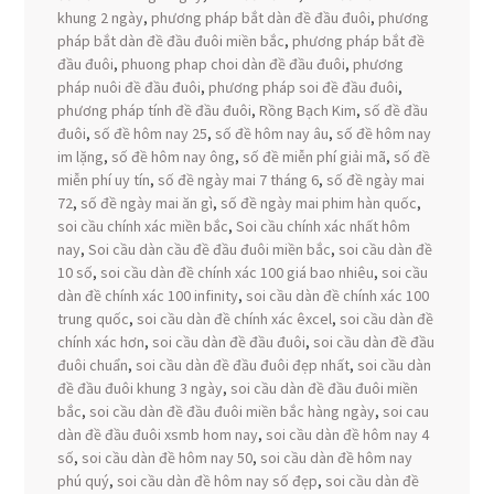
khung 2 ngày
,
phương pháp bắt dàn đề đầu đuôi
,
phương
pháp bắt dàn đề đầu đuôi miền bắc
,
phương pháp bắt đề
đầu đuôi
,
phuong phap choi dàn đề đầu đuôi
,
phương
pháp nuôi đề đầu đuôi
,
phương pháp soi đề đầu đuôi
,
phương pháp tính đề đầu đuôi
,
Rồng Bạch Kim
,
số đề đầu
đuôi
,
số đề hôm nay 25
,
số đề hôm nay âu
,
số đề hôm nay
im lặng
,
số đề hôm nay ông
,
số đề miễn phí giải mã
,
số đề
miễn phí uy tín
,
số đề ngày mai 7 tháng 6
,
số đề ngày mai
72
,
số đề ngày mai ăn gì
,
số đề ngày mai phim hàn quốc
,
soi cầu chính xác miền bắc
,
Soi cầu chính xác nhất hôm
nay
,
Soi cầu dàn cầu đề đầu đuôi miền bắc
,
soi cầu dàn đề
10 số
,
soi cầu dàn đề chính xác 100 giá bao nhiêu
,
soi cầu
dàn đề chính xác 100 infinity
,
soi cầu dàn đề chính xác 100
trung quốc
,
soi cầu dàn đề chính xác êxcel
,
soi cầu dàn đề
chính xác hơn
,
soi cầu dàn đề đầu đuôi
,
soi cầu dàn đề đầu
đuôi chuẩn
,
soi cầu dàn đề đầu đuôi đẹp nhất
,
soi cầu dàn
đề đầu đuôi khung 3 ngày
,
soi cầu dàn đề đầu đuôi miền
bắc
,
soi cầu dàn đề đầu đuôi miền bắc hàng ngày
,
soi cau
dàn đề đầu đuôi xsmb hom nay
,
soi cầu dàn đề hôm nay 4
số
,
soi cầu dàn đề hôm nay 50
,
soi cầu dàn đề hôm nay
phú quý
,
soi cầu dàn đề hôm nay số đẹp
,
soi cầu dàn đề