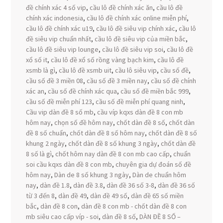
đề chính xác 4 số vip
,
cầu lô đề chính xác ăn
,
cầu lô đề
chính xác indonesia
,
cầu lô đề chính xác online miễn phí
,
cầu lô đề chính xác u19
,
cầu lô đề siêu vip chính xác
,
cầu lô
đề siêu vip chuẩn nhất
,
cầu lô đề siêu vip của miền bắc
,
cầu lô đề siêu vip lounge
,
cầu lô đề siêu vip soi
,
cầu lô đề
xổ số it
,
cầu lô đề xổ số rồng vàng bạch kim
,
cầu lô đề
xsmb là gì
,
cầu lô đề xsmb uit
,
cầu lô siêu vip
,
cầu số đề
,
cầu số đề 3 miền 08
,
cầu số đề 3 miền nay
,
cầu số đề chính
xác an
,
cầu số đề chính xác qua
,
cầu số đề miền bắc 999
,
cầu số đề miễn phí 123
,
cầu số đề miễn phí quang ninh
,
Cầu vip dàn đề 8 số mb
,
cầu víp kqxs dàn đề 8 con mb
hôm nay
,
chọn số đề hôm nay
,
chốt dàn đề 8 số
,
chốt dàn
đề 8 số chuẩn
,
chốt dàn đề 8 số hôm nay
,
chốt dàn đề 8 số
khung 2 ngày
,
chốt dàn đề 8 số khung 3 ngày
,
chốt dàn đề
8 số là gì
,
chốt hôm nay dàn đề 8 con mb cao cấp
,
chuẩn
soi cầu kqxs dàn đề 8 con mb
,
chuyên gia dự đoán số đề
hôm nay
,
Dàn de 8 số khung 3 ngày
,
Dàn de chuẩn hôm
nay
,
dàn đề 1.8
,
dàn đề 3.8
,
dàn đề 36 số 3-8
,
dàn đề 36 số
từ 3 đến 8
,
dàn đề 49
,
dàn đề 49 số
,
dàn đề 65 số miền
bắc
,
dàn đề 8 con
,
dàn đề 8 con mb - chốt dàn đề 8 con
mb siêu cao cấp víp - soi
,
dàn đề 8 số
,
DÀN ĐỀ 8 SỐ –