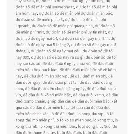
nay ra sao
,
dự đoán số đề miền bắc ngày hôm nay
,
dự
đoán số đề miễn phí 000webhost
,
dự đoán số đề miễn phí
âm hôm nay
,
dự đoán số đề miễn phí dự đoán miền bắc
,
dự đoán số đề miễn phí e 3
,
dự đoán số đề miễn phí
kqxsmb
,
dự đoán số đề miễn phí quang ninh
,
dự đoán số
đề miễn phí rmit
,
dự đoán số đề miễn phí uy tín nhất
,
dự
đoán số đề ngày mai 14
,
dự đoán số đề ngày mai 24h
,
dự
đoán số đề ngày mai 5 tháng 2
,
dự đoán số đề ngày mai 5
tháng 3
,
dự đoán số đề ngày mai yêu
,
dự đoán số đề tối
nay 999
,
dự đoán số đề tối nay ra số gì
,
dự đoán số đề tối
nay soi cầu xổ
,
đề đầu đuôi 6 ngày chưa về
,
đề đầu đuôi
miền bắc rồng bạch kim
,
đề đầu đuôi miền bắc sẽ về hôm
nay
,
đề đầu đuôi miền bắc víp
,
đề đầu đuôi mien phi
,
đề
đầu đuôi ngày
,
đề đầu đuôi phat tai
,
đề đầu đuôi quảng
nam
,
đề đầu đuôi siêu chuẩn hàng ngày
,
đề đầu đuôi sieu
vip
,
đề đầu đuôi xổ số miền bắc
,
đề đầu đuôi xsmb
,
đề đầu
đuôi xsmb chuẩn
,
ghép dàn cầu đề đầu đuôi miền bắc
,
kết
quả cầu đề đầu đuôi miền bắc
,
kết quả cầu đề đầu đuôi
miền bắc chính xác
,
lô đề đầu đuôi
,
lo song thu vip
,
lô tô
song thủ mb miễn phí
,
lo to xo so mien bac
,
lo xong thu
,
lo
xong thu mb
,
lo xong thu mien bac
,
loto song thu
,
Nuôi de
đầu đuôi khung 3 ngày
,
Nuôi đầu đuôi
,
Nuôi đầu đuôi