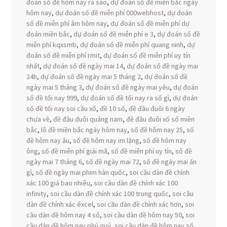
đoán số đề hôm nay ra sao
,
dự đoán số đề miền bắc ngày
hôm nay
,
dự đoán số đề miễn phí 000webhost
,
dự đoán
số đề miễn phí âm hôm nay
,
dự đoán số đề miễn phí dự
đoán miền bắc
,
dự đoán số đề miễn phí e 3
,
dự đoán số đề
miễn phí kqxsmb
,
dự đoán số đề miễn phí quang ninh
,
dự
đoán số đề miễn phí rmit
,
dự đoán số đề miễn phí uy tín
nhất
,
dự đoán số đề ngày mai 14
,
dự đoán số đề ngày mai
24h
,
dự đoán số đề ngày mai 5 tháng 2
,
dự đoán số đề
ngày mai 5 tháng 3
,
dự đoán số đề ngày mai yêu
,
dự đoán
số đề tối nay 999
,
dự đoán số đề tối nay ra số gì
,
dự đoán
số đề tối nay soi cầu xổ
,
đề 10 số
,
đề đầu đuôi 6 ngày
chưa về
,
đề đầu đuôi quảng nam
,
đề đầu đuôi xổ số miền
bắc
,
lô đề miền bắc ngày hôm nay
,
số đề hôm nay 25
,
số
đề hôm nay âu
,
số đề hôm nay im lặng
,
số đề hôm nay
ông
,
số đề miễn phí giải mã
,
số đề miễn phí uy tín
,
số đề
ngày mai 7 tháng 6
,
số đề ngày mai 72
,
số đề ngày mai ăn
gì
,
số đề ngày mai phim hàn quốc
,
soi cầu dàn đề chính
xác 100 giá bao nhiêu
,
soi cầu dàn đề chính xác 100
infinity
,
soi cầu dàn đề chính xác 100 trung quốc
,
soi cầu
dàn đề chính xác êxcel
,
soi cầu dàn đề chính xác hơn
,
soi
cầu dàn đề hôm nay 4 số
,
soi cầu dàn đề hôm nay 50
,
soi
cầu dàn đề hôm nay phú quý
,
soi cầu dàn đề hôm nay số