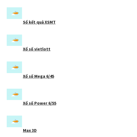
Sổ kết quả XSMT
Xổ số vietlott
Xổ số Mega 6/45
Xổ số Power 6/55
Max 3D