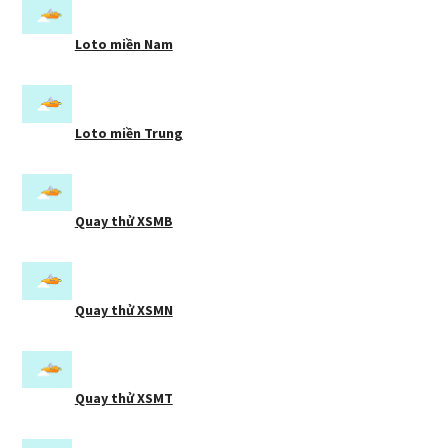
Loto miền Nam
Loto miền Trung
Quay thử XSMB
Quay thử XSMN
Quay thử XSMT