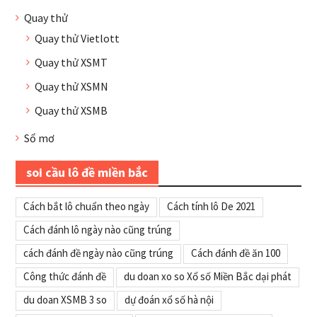
Quay thử
Quay thử Vietlott
Quay thử XSMT
Quay thử XSMN
Quay thử XSMB
Sổ mơ
soi cầu lô đề miền bắc
Cách bắt lô chuẩn theo ngày
Cách tính lô De 2021
Cách đánh lô ngày nào cũng trúng
cách đánh đề ngày nào cũng trúng
Cách đánh đề ăn 100
Công thức đánh đề
du doan xo so Xổ số Miền Bắc dại phát
du doan XSMB 3 so
dự đoán xổ số hà nội