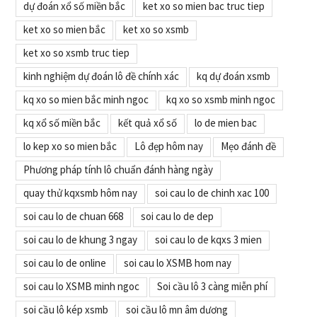
dự đoán xổ số miền bắc
ket xo so mien bac truc tiep
ket xo so mien bắc
ket xo so xsmb
ket xo so xsmb truc tiep
kinh nghiệm dự đoán lô đề chính xác
kq dự đoán xsmb
kq xo so mien bắc minh ngoc
kq xo so xsmb minh ngoc
kq xổ số miền bắc
kết quả xổ số
lo de mien bac
lo kep xo so mien bắc
Lô đẹp hôm nay
Mẹo đánh đề
Phương pháp tính lô chuẩn đánh hàng ngày
quay thử kqxsmb hôm nay
soi cau lo de chinh xac 100
soi cau lo de chuan 668
soi cau lo de dep
soi cau lo de khung 3 ngay
soi cau lo de kqxs 3 mien
soi cau lo de online
soi cau lo XSMB hom nay
soi cau lo XSMB minh ngoc
Soi cầu lô 3 càng miễn phí
soi cầu lô kép xsmb
soi cầu lô mn âm dương