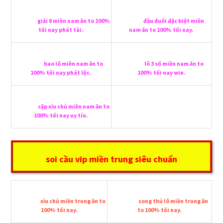
giải 8 miền nam ăn to 100%
đầu đuôi đặc biệt miền
tối nay phát tài.
nam ăn to 100% tối nay.
bao lô miền nam ăn to
lô 3 số miền nam ăn to
100% tối nay phát lộc.
100% tối nay win.
cặp xỉu chủ miền nam ăn to
100% tối nay uy tín.
soi cầu vip miền trung siêu chuẩn
xỉu chủ miền trung ăn to
song thủ lô miền trung ăn
100% tối nay.
to 100% tối nay.