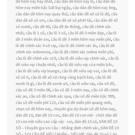
đề hôm nay hay nhất
,
cầu dàn đề hôm nay lô
,
cầu dàn đề
hôm nay miền bắc bất bại ngày
,
cầu dàn đề hôm nay ông
,
cầu dàn đề hôm nay quay thử
,
cầu dàn đề xổ số lô đề
,
cầu
dàn đề xổ số om
,
cầu dàn đề xổ số phát tài
,
cầu dàn đề xổ
số xsmb
,
cầu đề 00
,
cầu đề ăn thông
,
cầu đề chính xác
nhất
,
cầu lô 1 số
,
cầu lô 3 số
,
cầu lô đề 3 miền đẹp
,
cầu lô
đề 3 miền đoán soi
,
cầu lô đề 3 miền hôm nay miễn phí
,
cầu
lô đề chính xác 4 số vip
,
cầu lô đề chính xác ăn
,
cầu lô đề
chính xác indonesia
,
cầu lô đề chính xác online miễn phí
,
cầu lô đề chính xác u19
,
cầu lô đề siêu vip chính xác
,
cầu lô
đề siêu vip chuẩn nhất
,
cầu lô đề siêu vip của miền bắc
,
cầu lô đề siêu vip lounge
,
cầu lô đề siêu vip soi
,
cầu lô đề
xổ số it
,
cầu lô đề xổ số rồng vàng bạch kim
,
cầu lô đề
xsmb là gì
,
cầu lô đề xsmb uit
,
cầu lô siêu vip
,
cầu số đề
,
cầu số đề 3 miền 08
,
cầu số đề 3 miền nay
,
cầu số đề chính
xác an
,
cầu số đề chính xác qua
,
cầu số đề miền bắc 999
,
cầu số đề miễn phí 123
,
cầu số đề miễn phí quang ninh
,
chọn số đề hôm nay
,
chuyên gia dự đoán số đề hôm nay
,
dàn đề 10
,
dàn đề 10 con
,
dàn đề 10 con mb - chốt dàn đề
10 con mb siêu cao cấp víp - soi
,
dàn đề 10 số
,
DÀN ĐỀ 10
SỐ – Chuyên gia soi cầu – Khẳng định chính xác
,
DÀN ĐỀ 10
SỐ – SOI CẦU ĐỀ SIÊU CHUẨN – SIÊU VIP
,
dàn đề 10 số 1 ăn