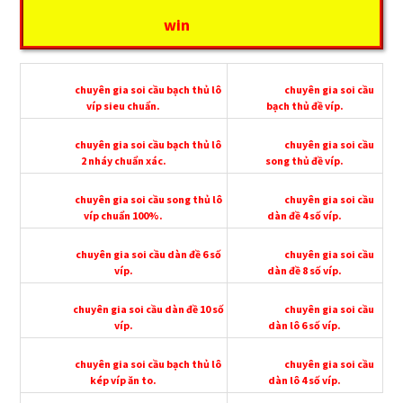
win
chuyên gia soi cầu bạch thủ lô
chuyên gia soi cầu
víp sieu chuẩn.
bạch thủ đề víp.
chuyên gia soi cầu bạch thủ lô
chuyên gia soi cầu
2 nháy chuẩn xác.
song thủ đề víp.
chuyên gia soi cầu song thủ lô
chuyên gia soi cầu
víp chuẩn 100%.
dàn đề 4 số víp.
chuyên gia soi cầu dàn đề 6 số
chuyên gia soi cầu
víp.
dàn đề 8 số víp.
chuyên gia soi cầu dàn đề 10 số
chuyên gia soi cầu
víp.
dàn lô 6 số víp.
chuyên gia soi cầu bạch thủ lô
chuyên gia soi cầu
kép víp ăn to.
dàn lô 4 số víp.