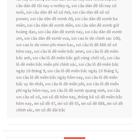
cầu dàn đề tối nay o nutley nj
,
soi cầu dàn đề tối nay số
nuôi
,
soi cầu dàn đề xổ số itel
,
soi cầu dàn đề xổ số
power
,
soi cầu dàn đề xsmb 00
,
soi cầu dàn đề xsmb ba
miền
,
soi cầu dàn đề xsmb diễn
,
soi cầu dàn đề xsmb giờ
hoàng đạo
,
soi cầu dàn đề xsmb nay
,
soi cầu dàn đề xsmb
ưm
,
soi cầu dàn đề xsmb vua
,
soi cau lo de chinh xac 100
,
soi cau lo de mien phi mien bac
,
soi cầu lô đề 888 xổ số
hôm nay
,
soi cầu lô đề miền bắc amin
,
soi cầu lô đề miền
bắc anh
,
soi cầu lô đề miền bắc giờ vàng chốt số
,
soi cầu
lô đề miền bắc miễn phí chính xác
,
soi cầu lô đề miền bắc
ngày 16 tháng 9
,
soi cầu lô đề miền bắc ngày 23 tháng 5
,
soi cầu lô đề miền bắc ngày hôm nay
,
soi cầu lô đề miền
bắc uy tín nhất
,
soi cầu lô đề miễn phí
,
soi cầu lô đề miễn
phí ngày hôm nay
,
soi cầu lô đề xsmb quang ninh
,
soi cầu
soi cầu xổ số
,
soi số đề hôm nay
,
thống kê số đề miền bắc
hôm nay
,
xin số đề 47
,
xin số đề 55
,
xin số đề 888
,
xin số đề
chính xác
,
xin số đề đài bắc