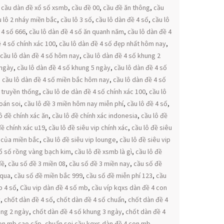
,
cầu dàn đề xổ số xsmb
,
cầu đề 00
,
cầu đề ăn thông
,
cầu
 lô 2 nháy miền bắc
,
cầu lô 3 số
,
cầu lô dàn đề 4 số
,
cầu lô
 4 số 666
,
cầu lô dàn đề 4 số ăn quanh năm
,
cầu lô dàn đề 4
 4 số chính xác 100
,
cầu lô dàn đề 4 số đẹp nhất hôm nay
,
cầu lô dàn đề 4 số hôm nay
,
cầu lô dàn đề 4 số khung 2
 ngày
,
cầu lô dàn đề 4 số khung 5 ngày
,
cầu lô dàn đề 4 số
,
cầu lô dàn đề 4 số miền bắc hôm nay
,
cầu lô dàn đề 4 số
ố truyền thống
,
cầu lô de dàn đề 4 số chính xác 100
,
cầu lô
oán soi
,
cầu lô đề 3 miền hôm nay miễn phí
,
cầu lô đề 4 số
,
ô đề chính xác ăn
,
cầu lô đề chính xác indonesia
,
cầu lô đề
đề chính xác u19
,
cầu lô đề siêu vip chính xác
,
cầu lô đề siêu
p của miền bắc
,
cầu lô đề siêu vip lounge
,
cầu lô đề siêu vip
xổ số rồng vàng bạch kim
,
cầu lô đề xsmb là gì
,
cầu lô đề
đề
,
cầu số đề 3 miền 08
,
cầu số đề 3 miền nay
,
cầu số đề
 qua
,
cầu số đề miền bắc 999
,
cầu số đề miễn phí 123
,
cầu
p 4 số
,
Cầu vip dàn đề 4 số mb
,
cầu víp kqxs dàn đề 4 con
y
,
chốt dàn đề 4 số
,
chốt dàn đề 4 số chuẩn
,
chốt dàn đề 4
ung 2 ngày
,
chốt dàn đề 4 số khung 3 ngày
,
chốt dàn đề 4
on mb cao cấp
,
chuẩn soi cầu kqxs dàn đề 4 con mb
,