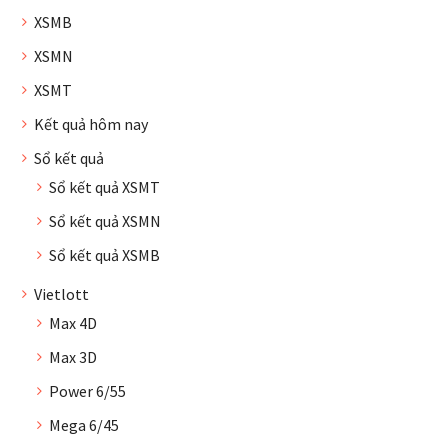
XSMB
XSMN
XSMT
Kết quả hôm nay
Sổ kết quả
Sổ kết quả XSMT
Sổ kết quả XSMN
Sổ kết quả XSMB
Vietlott
Max 4D
Max 3D
Power 6/55
Mega 6/45