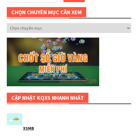
CHỌN CHUYÊN MỤC CẦN XEM
CHỌN
CHUYÊN
MỤC
CẦN
XEM
CẬP NHẬT KQXS NHANH NHẤT
XSMB