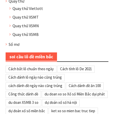
Quay thử
Quay thử Vietlott
Quay thử XSMT
Quay thử XSMN
Quay thử XSMB
Sổ mơ
soi cầu lô đề miền bắc
Cách bắt lô chuẩn theo ngày
Cách tính lô De 2021
Cách đánh lô ngày nào cũng trúng
cách đánh đề ngày nào cũng trúng
Cách đánh đề ăn 100
Công thức đánh đề
du doan xo so Xổ số Miền Bắc dại phát
du doan XSMB 3 so
dự đoán xổ số hà nội
dự đoán xổ số miền bắc
ket xo so mien bac truc tiep