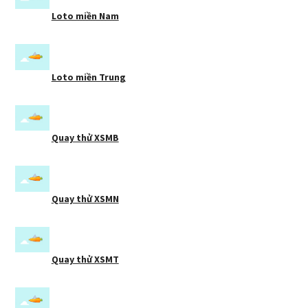
Loto miền Nam
Loto miền Trung
Quay thử XSMB
Quay thử XSMN
Quay thử XSMT