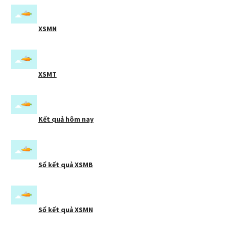
XSMN
XSMT
Kết quả hôm nay
Sổ kết quả XSMB
Sổ kết quả XSMN