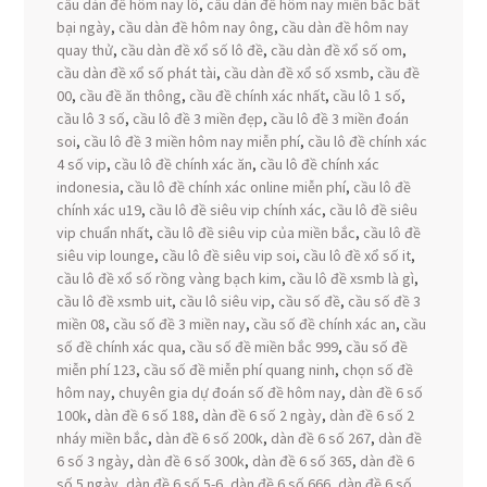
cầu dàn đề hôm nay lô
,
cầu dàn đề hôm nay miền bắc bất
bại ngày
,
cầu dàn đề hôm nay ông
,
cầu dàn đề hôm nay
quay thử
,
cầu dàn đề xổ số lô đề
,
cầu dàn đề xổ số om
,
cầu dàn đề xổ số phát tài
,
cầu dàn đề xổ số xsmb
,
cầu đề
00
,
cầu đề ăn thông
,
cầu đề chính xác nhất
,
cầu lô 1 số
,
cầu lô 3 số
,
cầu lô đề 3 miền đẹp
,
cầu lô đề 3 miền đoán
soi
,
cầu lô đề 3 miền hôm nay miễn phí
,
cầu lô đề chính xác
4 số vip
,
cầu lô đề chính xác ăn
,
cầu lô đề chính xác
indonesia
,
cầu lô đề chính xác online miễn phí
,
cầu lô đề
chính xác u19
,
cầu lô đề siêu vip chính xác
,
cầu lô đề siêu
vip chuẩn nhất
,
cầu lô đề siêu vip của miền bắc
,
cầu lô đề
siêu vip lounge
,
cầu lô đề siêu vip soi
,
cầu lô đề xổ số it
,
cầu lô đề xổ số rồng vàng bạch kim
,
cầu lô đề xsmb là gì
,
cầu lô đề xsmb uit
,
cầu lô siêu vip
,
cầu số đề
,
cầu số đề 3
miền 08
,
cầu số đề 3 miền nay
,
cầu số đề chính xác an
,
cầu
số đề chính xác qua
,
cầu số đề miền bắc 999
,
cầu số đề
miễn phí 123
,
cầu số đề miễn phí quang ninh
,
chọn số đề
hôm nay
,
chuyên gia dự đoán số đề hôm nay
,
dàn đề 6 số
100k
,
dàn đề 6 số 188
,
dàn đề 6 số 2 ngày
,
dàn đề 6 số 2
nháy miền bắc
,
dàn đề 6 số 200k
,
dàn đề 6 số 267
,
dàn đề
6 số 3 ngày
,
dàn đề 6 số 300k
,
dàn đề 6 số 365
,
dàn đề 6
số 5 ngày
,
dàn đề 6 số 5-6
,
dàn đề 6 số 666
,
dàn đề 6 số