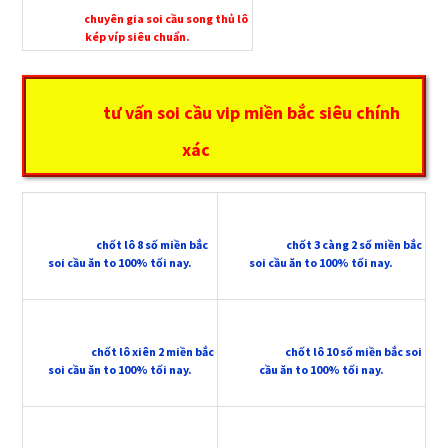
chuyên gia soi cầu song thủ lô
kép víp siêu chuẩn.
tư vấn soi cầu vip miền bắc siêu chính
xác
chốt lô 8 số miền bắc
chốt 3 càng 2 số miền bắc
soi cầu ăn to 100% tối nay.
soi cầu ăn to 100% tối nay.
chốt lô xiên 2 miền bắc
chốt lô 10 số miền bắc soi
soi cầu ăn to 100% tối nay.
cầu ăn to 100% tối nay.