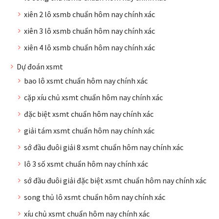
xiên 2 lô xsmb chuẩn hôm nay chính xác
xiên 3 lô xsmb chuẩn hôm nay chính xác
xiên 4 lô xsmb chuẩn hôm nay chính xác
Dự đoán xsmt
bao lô xsmt chuẩn hôm nay chính xác
cặp xíu chủ xsmt chuẩn hôm nay chính xác
đặc biệt xsmt chuẩn hôm nay chính xác
giải tám xsmt chuẩn hôm nay chính xác
sớ đầu đuôi giải 8 xsmt chuẩn hôm nay chính xác
lô 3 số xsmt chuẩn hôm nay chính xác
sớ đầu đuôi giải đặc biệt xsmt chuẩn hôm nay chính xác
song thủ lô xsmt chuẩn hôm nay chính xác
xíu chủ xsmt chuẩn hôm nay chính xác