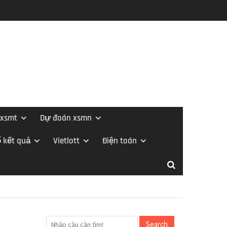
 xsmt
Dự đoán xsmn
 kết quả
Vietlott
Điện toán
Search