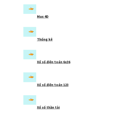
Max 4D
Thống kê
Xổ số điện toán 6x36
Xổ số điện toán 123
Xổ số thần tài