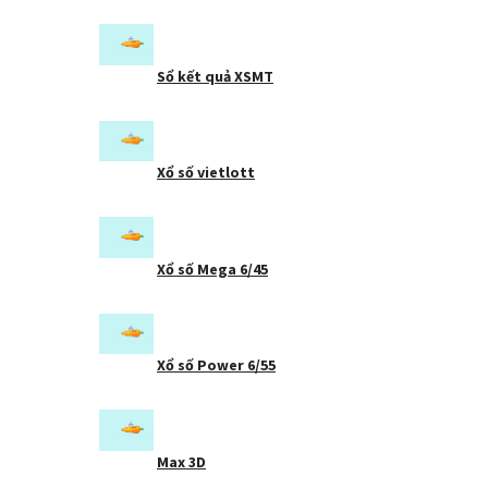
Sổ kết quả XSMT
Xổ số vietlott
Xổ số Mega 6/45
Xổ số Power 6/55
Max 3D