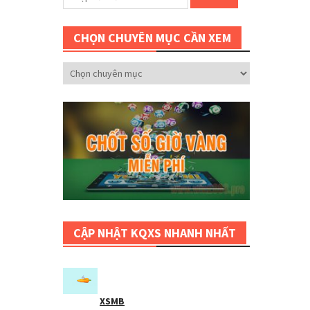
CHỌN CHUYÊN MỤC CẦN XEM
CHỌN
CHUYÊN
MỤC
CẦN
XEM
CẬP NHẬT KQXS NHANH NHẤT
XSMB