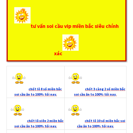
tư vấn soi cầu vip miền bắc siêu chính
xác
chốt lô 8 số miền bắc
chốt 3 càng 2 số miền bắc
soi cầu ăn to 100% tối nay.
soi cầu ăn to 100% tối nay.
chốt lô xiên 2 miền bắc
chốt lô 10 số miền bắc soi
soi cầu ăn to 100% tối nay.
cầu ăn to 100% tối nay.