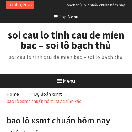
Skip
09 Th8, 2026
bạch thủ lô 2 nháy chuẩn hôm nay
to
chính xác
Top Menu
content
xiên 2 lô xsmb chuẩn hôm nay
chính xác
10 con lô xsmb chuẩn hôm nay
soi cau lo tinh cau de mien
chính xác
bac – soi lô bạch thủ
soi cau lo tinh cau de mien bac – soi lô bạch thủ
Menu
Home
Dự đoán xsmt
bao lô xsmt chuẩn hôm nay chính xác
bao lô xsmt chuẩn hôm nay