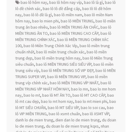
bao lô hôm nay
,
bao lô hôm nay víp
,
bao lô là gì
,
bao lô
lô đề chính xác
,
bao lô lô đề đẳng cấp
,
bao lô lô đề hôm
nay
,
bao lô lô đề là gì
,
bao lô miền nam
,
bao lô miền Nam
hôm nay
,
bao lo mien phi
,
bao lô MIỀN TRUNG
,
bao lô miền
trung ăn bao nhiêu
,
bao lô MIỀN TRUNG ĂN CHẮC
,
bao lô
MIỀN TRUNG ĂN TO
,
bao lô MIỀN TRUNG CAO CẤP
,
bao lô
MIỀN TRUNG CHÍNH XÁC
,
bao lô MIỀN TRUNG CHÍNH XÁC
100
,
bao lô Miền Trung Chính Xác Víp
,
bao lô miền trung
chuẩn nhất
,
bao lô miền trung chuẩn xác
,
bao lô miền
trung đẹp
,
bao lô miền trung hôm nay
,
bao lô Miền Trung
siêu chuẩn
,
bao lô MIỀN TRUNG SIÊU SIÊU VÍP
,
bao lô miền
trung siêu víp
,
bao lô MIỀN TRUNG SỐ VIP ĐẸP
,
bao lô MIỀN
TRUNG SUPER VIP
,
bao lô MIỀN TRUNG VIP
,
bao lô miền
trung víp chính xác
,
bao lô MIỀN TRUNG VÍP NHẤT
,
bao lô
MIỀN TRUNG VÍP NHẤT HÔM NAY
,
bao lo mn
,
bao lo mn hom
nay
,
bao lo mt
,
bao lô MT ĂN TO
,
bao lô MT CAO CẤP
,
bao
lô mt cau dẹp
,
bao lo mt hom nay
,
bao lo mt mien phi
,
bao
lô MT SIÊU CHUẨN
,
bao lô MT SIÊU VÍP
,
bao lo soi cau
,
bao
lô VIP MIỀN TRUNG
,
bao lô xsmt chuẩn
,
bao lô XSMT VÍP
,
danh lo de mien trung
,
dien dan lo de mien trung
,
du doan
lo de mien trung
,
du doan lo de mien trung kqxs
,
nhan