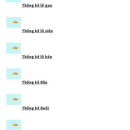
Thống kê lô gan
Thống kê lô xiên
Thống kê lô kép
Thống kê Đầu
Thống kê Đuôi