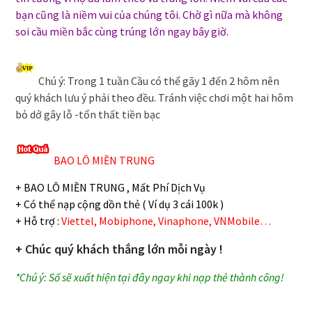
bạn cũng là niềm vui của chúng tôi. Chờ gì nữa mà không
soi cầu miền bắc cùng trúng lớn ngay bây giờ.
Chú ý: Trong 1 tuần Cầu có thể gãy 1 đến 2 hôm nên
quý khách lưu ý phải theo đều. Tránh việc chơi một hai hôm
bỏ dở gây lỗ -tổn thất tiền bạc
BAO LÔ MIỀN TRUNG
+ BAO LÔ MIỀN TRUNG , Mất Phí Dịch Vụ
+ Có thể nạp cộng dồn thẻ ( Ví dụ 3 cái 100k )
+ Hỗ trợ :
Viettel, Mobiphone, Vinaphone, VNMobile…
+ Chúc quý khách thắng lớn mỗi ngày !
*Chú ý: Số sẽ xuất hiện tại đây ngay khi nạp thẻ thành công!