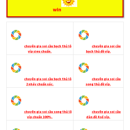
win
chuyên gia soi cầu bạch thủ lô
chuyên gia soi cầu
víp sieu chuẩn.
bạch thủ đề víp.
chuyên gia soi cầu bạch thủ lô
chuyên gia soi cầu
2 nháy chuẩn xác.
song thủ đề víp.
chuyên gia soi cầu song thủ lô
chuyên gia soi cầu
víp chuẩn 100%.
dàn đề 4 số víp.