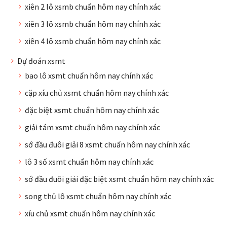
xiên 2 lô xsmb chuẩn hôm nay chính xác
xiên 3 lô xsmb chuẩn hôm nay chính xác
xiên 4 lô xsmb chuẩn hôm nay chính xác
Dự đoán xsmt
bao lô xsmt chuẩn hôm nay chính xác
cặp xíu chủ xsmt chuẩn hôm nay chính xác
đặc biệt xsmt chuẩn hôm nay chính xác
giải tám xsmt chuẩn hôm nay chính xác
sớ đầu đuôi giải 8 xsmt chuẩn hôm nay chính xác
lô 3 số xsmt chuẩn hôm nay chính xác
sớ đầu đuôi giải đặc biệt xsmt chuẩn hôm nay chính xác
song thủ lô xsmt chuẩn hôm nay chính xác
xíu chủ xsmt chuẩn hôm nay chính xác