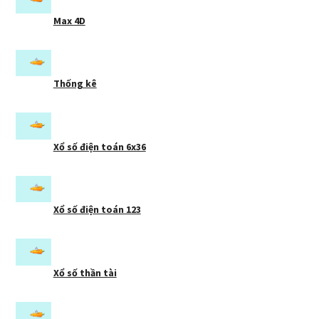
Max 4D
Thống kê
Xổ số điện toán 6x36
Xổ số điện toán 123
Xổ số thần tài