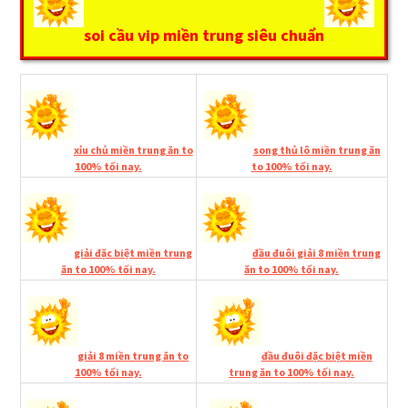
soi cầu vip miền trung siêu chuẩn
xỉu chủ miền trung ăn to
song thủ lô miền trung ăn
100% tối nay.
to 100% tối nay.
giải đặc biệt miền trung
đầu đuôi giải 8 miền trung
ăn to 100% tối nay.
ăn to 100% tối nay.
giải 8 miền trung ăn to
đầu đuôi đặc biệt miền
100% tối nay.
trung ăn to 100% tối nay.