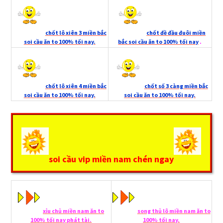
chốt lô xiên 3 miền bắc
chốt đề đầu đuôi miền
soi cầu ăn to 100% tối nay.
bắc soi cầu ăn to 100% tối nay
.
chốt lô xiên 4 miền bắc
chốt số 3 càng miền bắc
soi cầu ăn to 100% tối nay.
soi cầu ăn to 100% tối nay.
soi cầu vip miền nam chén ngay
xỉu chủ miền nam ăn to
song thủ lô miền nam ăn to
100% tối nay phát tài.
100% tối nay.