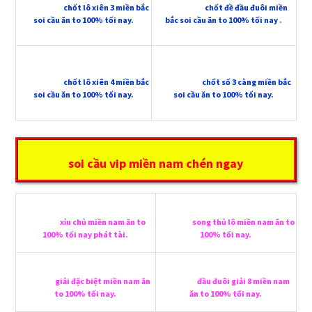
chốt lô xiên 3 miền bắc
chốt đề đầu đuôi miền
soi cầu ăn to 100% tối nay.
bắc soi cầu ăn to 100% tối nay
.
chốt lô xiên 4 miền bắc
chốt số 3 càng miền bắc
soi cầu ăn to 100% tối nay.
soi cầu ăn to 100% tối nay.
soi cầu vip miền nam chén ngay
xỉu chủ miền nam ăn to
song thủ lô miền nam ăn to
100% tối nay phát tài.
100% tối nay.
giải đặc biệt miền nam ăn
đầu đuôi giải 8 miền nam
to 100% tối nay.
ăn to 100% tối nay.