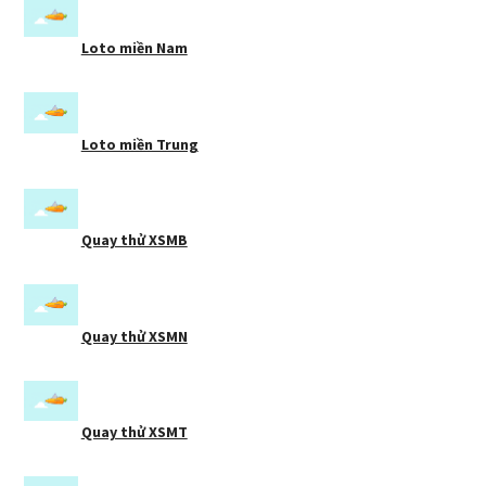
Loto miền Nam
Loto miền Trung
Quay thử XSMB
Quay thử XSMN
Quay thử XSMT