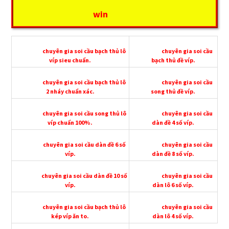
win
chuyên gia soi cầu bạch thủ lô
chuyên gia soi cầu
víp sieu chuẩn.
bạch thủ đề víp.
chuyên gia soi cầu bạch thủ lô
chuyên gia soi cầu
2 nháy chuẩn xác.
song thủ đề víp.
chuyên gia soi cầu song thủ lô
chuyên gia soi cầu
víp chuẩn 100%.
dàn đề 4 số víp.
chuyên gia soi cầu dàn đề 6 số
chuyên gia soi cầu
víp.
dàn đề 8 số víp.
chuyên gia soi cầu dàn đề 10 số
chuyên gia soi cầu
víp.
dàn lô 6 số víp.
chuyên gia soi cầu bạch thủ lô
chuyên gia soi cầu
kép víp ăn to.
dàn lô 4 số víp.