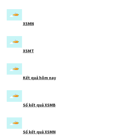
XSMN
XSMT
Kết quả hôm nay
Sổ kết quả XSMB
Sổ kết quả XSMN