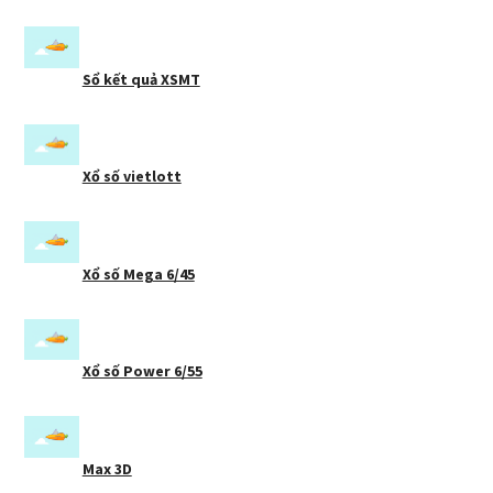
Sổ kết quả XSMT
Xổ số vietlott
Xổ số Mega 6/45
Xổ số Power 6/55
Max 3D