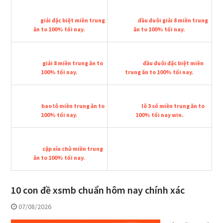
giải đặc biệt miền trung
đầu đuôi giải 8 miền trung
ăn to 100% tối nay.
ăn to 100% tối nay.
giải 8 miền trung ăn to
đầu đuôi đặc biệt miền
100% tối nay.
trung ăn to 100% tối nay.
bao lô miền trung ăn to
lô 3 số miền trung ăn to
100% tối nay.
100% tối nay win.
cặp xỉu chủ miền trung
ăn to 100% tối nay.
10 con đề xsmb chuẩn hôm nay chính xác
07/08/2026