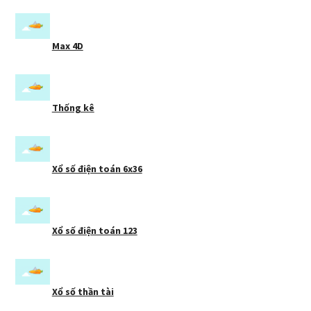
Max 4D
Thống kê
Xổ số điện toán 6x36
Xổ số điện toán 123
Xổ số thần tài