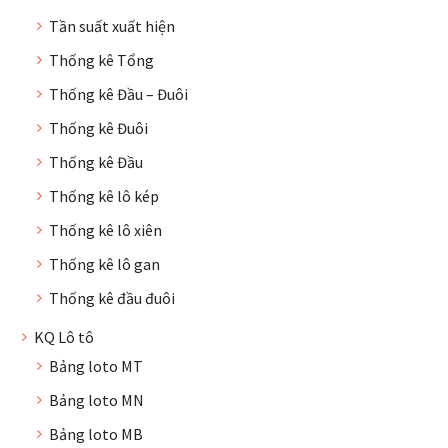
Tần suất xuất hiện
Thống kê Tổng
Thống kê Đầu – Đuôi
Thống kê Đuôi
Thống kê Đầu
Thống kê lô kép
Thống kê lô xiên
Thống kê lô gan
Thống kê đầu đuôi
KQ Lô tô
Bảng loto MT
Bảng loto MN
Bảng loto MB