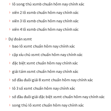
lô song thủ xsmb chuẩn hôm nay chính xác
xiên 2 lô xsmb chuẩn hôm nay chính xác
xiên 3 lô xsmb chuẩn hôm nay chính xác
xiên 4 lô xsmb chuẩn hôm nay chính xác
Dự đoán xsmt
bao lô xsmt chuẩn hôm nay chính xác
cặp xíu chủ xsmt chuẩn hôm nay chính xác
đặc biệt xsmt chuẩn hôm nay chính xác
giải tám xsmt chuẩn hôm nay chính xác
sớ đầu đuôi giải 8 xsmt chuẩn hôm nay chính xác
lô 3 số xsmt chuẩn hôm nay chính xác
sớ đầu đuôi giải đặc biệt xsmt chuẩn hôm nay chính xác
song thủ lô xsmt chuẩn hôm nay chính xác