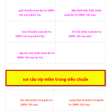
giải 8 miền nam ăn to 100%
đầu đuôi đặc biệt miền
tối nay phát tài.
nam ăn to 100% tối nay.
bao lô miền nam ăn to
lô 3 số miền nam ăn to
100% tối nay phát lộc.
100% tối nay win.
cặp xỉu chủ miền nam ăn to
100% tối nay uy tín.
soi cầu vip miền trung siêu chuẩn
xỉu chủ miền trung ăn to
song thủ lô miền trung ăn
100% tối nay.
to 100% tối nay.