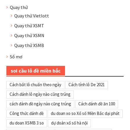
Quay thử
Quay thử Vietlott
Quay thử XSMT
Quay thử XSMN
Quay thử XSMB
Sổ mơ
soi cầu lô đề miền bắc
Cách bắt lô chuẩn theo ngày
Cách tính lô De 2021
Cách đánh lô ngày nào cũng trúng
cách đánh đề ngày nào cũng trúng
Cách đánh đề ăn 100
Công thức đánh đề
du doan xo so Xổ số Miền Bắc dại phát
du doan XSMB 3 so
dự đoán xổ số hà nội