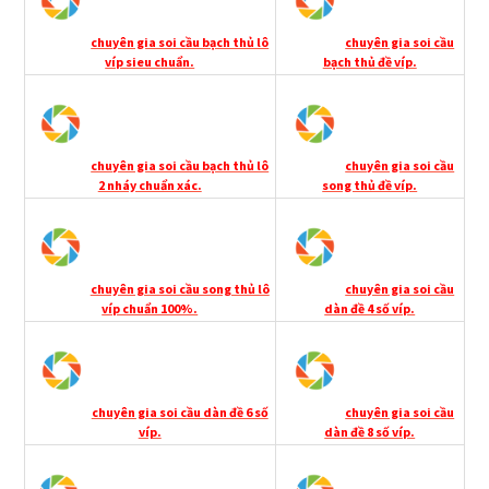
chuyên gia soi cầu bạch thủ lô
chuyên gia soi cầu
víp sieu chuẩn.
bạch thủ đề víp.
chuyên gia soi cầu bạch thủ lô
chuyên gia soi cầu
2 nháy chuẩn xác.
song thủ đề víp.
chuyên gia soi cầu song thủ lô
chuyên gia soi cầu
víp chuẩn 100%.
dàn đề 4 số víp.
chuyên gia soi cầu dàn đề 6 số
chuyên gia soi cầu
víp.
dàn đề 8 số víp.