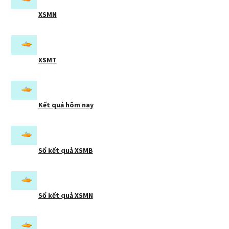
XSMN
XSMT
Kết quả hôm nay
Sổ kết quả XSMB
Sổ kết quả XSMN