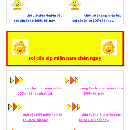
chốt lô xiên 4 miền bắc
chốt số 3 càng miền bắc
soi cầu ăn to 100% tối nay.
soi cầu ăn to 100% tối nay.
soi cầu vip miền nam chén ngay
xỉu chủ miền nam ăn to
song thủ lô miền nam ăn to
100% tối nay phát tài.
100% tối nay.
giải đặc biệt miền nam ăn
đầu đuôi giải 8 miền nam
to 100% tối nay.
ăn to 100% tối nay.