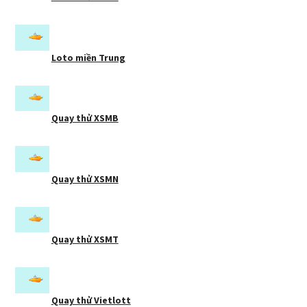
Loto miền Trung
Quay thử XSMB
Quay thử XSMN
Quay thử XSMT
Quay thử Vietlott