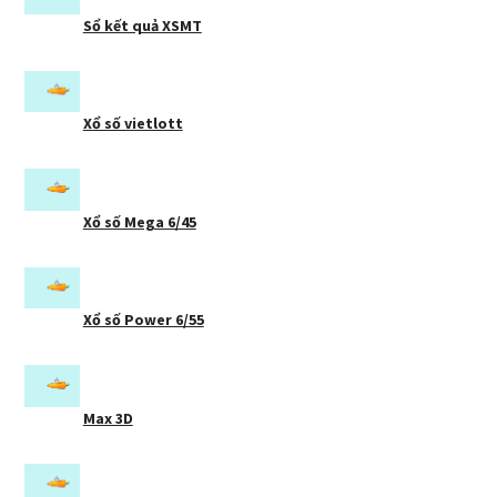
Sổ kết quả XSMT
Xổ số vietlott
Xổ số Mega 6/45
Xổ số Power 6/55
Max 3D