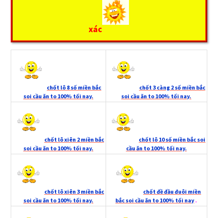
xác
chốt lô 8 số miền bắc
chốt 3 càng 2 số miền bắc
soi cầu ăn to 100% tối nay.
soi cầu ăn to 100% tối nay.
chốt lô xiên 2 miền bắc
chốt lô 10 số miền bắc soi
soi cầu ăn to 100% tối nay.
cầu ăn to 100% tối nay.
chốt lô xiên 3 miền bắc
chốt đề đầu đuôi miền
soi cầu ăn to 100% tối nay.
bắc soi cầu ăn to 100% tối nay
.