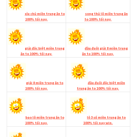
xỉu chủ miền trung ăn to
song thủ lô miền trung ăn
100% tối nay.
to 100% tối nay.
giải đặc biệt miền trung
đầu đuôi giải 8 miền trung
ăn to 100% tối nay.
ăn to 100% tối nay.
giải 8 miền trung ăn to
đầu đuôi đặc biệt miền
100% tối nay.
trung ăn to 100% tối nay.
bao lô miền trung ăn to
lô 3 số miền trung ăn to
100% tối nay.
100% tối nay win.