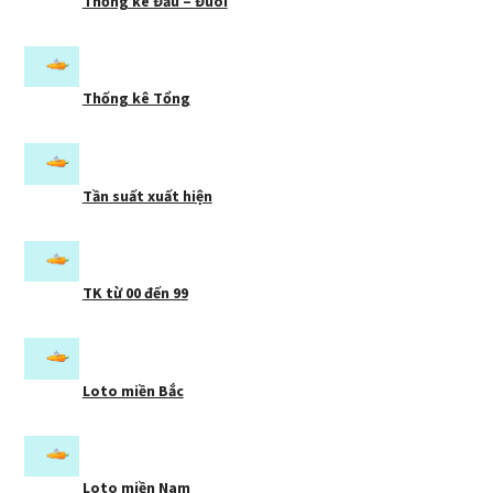
Thống kê Đầu – Đuôi
Thống kê Tổng
Tần suất xuất hiện
TK từ 00 đến 99
Loto miền Bắc
Loto miền Nam