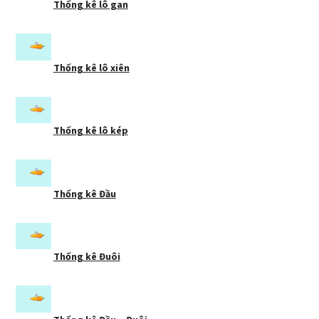
Thống kê lô gan
Thống kê lô xiên
Thống kê lô kép
Thống kê Đầu
Thống kê Đuôi