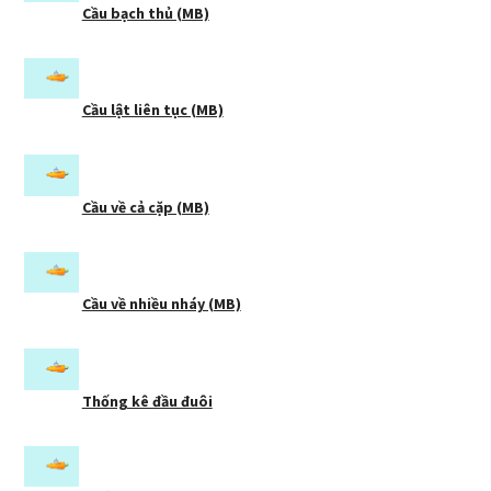
Cầu bạch thủ (MB)
Cầu lật liên tục (MB)
Cầu về cả cặp (MB)
Cầu về nhiều nháy (MB)
Thống kê đầu đuôi