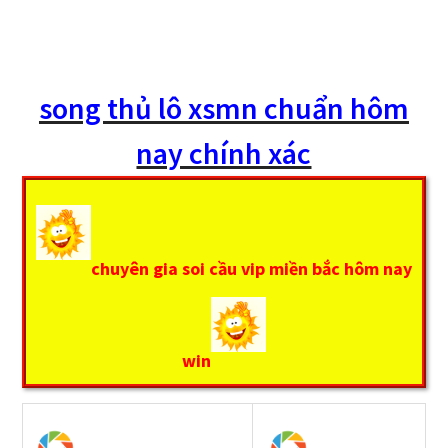
song thủ lô xsmn chuẩn hôm
nay chính xác
chuyên gia soi cầu vip miền bắc hôm nay
win