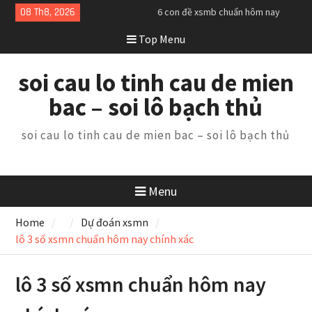
Skip
08 Th8, 2026
6 con đề xsmb chuẩn hôm nay
to
chính xác
Top Menu
content
8 con đề xsmb chuẩn hôm nay
chính xác
lô song thủ kép xsmb chuẩn hôm
soi cau lo tinh cau de mien
nay chính xác
bac – soi lô bạch thủ
soi cau lo tinh cau de mien bac – soi lô bạch thủ
Menu
Home
Dự đoán xsmn
lô 3 số xsmn chuẩn hôm nay chính xác
lô 3 số xsmn chuẩn hôm nay