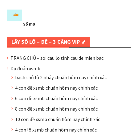
Sổ mơ
LẤY SỐ LÔ – ĐỀ – 3 CÀNG VIP ⇙
TRANG CHỦ – soi cau lo tinh cau de mien bac
Dự đoán xsmb
bạch thủ lô 2 nháy chuẩn hôm nay chính xác
4 con đề xsmb chuẩn hôm nay chính xác
6 con đề xsmb chuẩn hôm nay chính xác
8 con đề xsmb chuẩn hôm nay chính xác
10 con đề xsmb chuẩn hôm nay chính xác
4 con lô xsmb chuẩn hôm nay chính xác