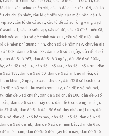
í
,
cầu lô đề chính xác 4 số vip
,
cầu lô đề chính xác ăn
,
cầu
đề chính xác online miễn phí
,
cầu lô đề chính xác u19
,
cầu lô
iêu vip chuẩn nhất
,
cầu lô đề siêu vip của miền bắc
,
cầu lô
 vip soi
,
cầu lô đề xổ số it
,
cầu lô đề xổ số rồng vàng bạch
đề xsmb uit
,
cầu lô siêu vip
,
cầu số đề
,
cầu số đề 3 miền 08
,
hính xác an
,
cầu số đề chính xác qua
,
cầu số đề miền bắc
số đề miễn phí quang ninh
,
chọn số đề hôm nay
,
chuyên gia
 số 100k
,
dàn đề 6 số 188
,
dàn đề 6 số 2 ngày
,
dàn đề 6 số
k
,
dàn đề 6 số 267
,
dàn đề 6 số 3 ngày
,
dàn đề 6 số 300k
,
gày
,
dàn đề 6 số 5-6
,
dàn đề 6 số 666
,
dàn đề 6 số 6789
,
dàn
ề 6 số 888
,
dàn đề 6 số 99
,
dàn đề 6 số ăn bao nhiêu
,
dàn
h thu khung 2 ngay lo bach thu dlk
,
dàn đề 6 số bach thu
dàn đề 6 số bach thu xsmb hom nay
,
dàn đề 6 số bất bại
,
ay
,
dàn đề 6 số chuẩn
,
dàn đề 6 số chuẩn 100
,
dàn đề 6 số
n xác
,
dàn đề 6 số có mấy con
,
dàn đề 6 số có nghĩa là gì
,
àn đề 6 số
,
dàn đề 6 số dàn đề 6 số duy nhất một con
,
dàn
đề 6 số dàn đề 6 số hôm nay
,
dàn đề 6 số đề
,
dàn đề 6 số
dàn đề 6 số đề mb
,
dàn đề 6 số đề miền bắc
,
dàn đề 6 số
ố đề miền nam
,
dàn đề 6 số đề ngày hôm nay
,
dàn đề 6 số