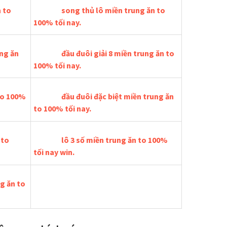
n to
song thủ lô miền trung ăn to
100% tối nay.
ung ăn
đầu đuôi giải 8 miền trung ăn to
100% tối nay.
 to 100%
đầu đuôi đặc biệt miền trung ăn
to 100% tối nay.
 to
lô 3 số miền trung ăn to 100%
tối nay win.
g ăn to