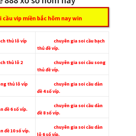
đề 888 xổ số hôm nay
i cầu vip miền bắc hôm nay win
ch thủ lô víp
chuyên gia soi cầu bạch
thủ đề víp.
ch thủ lô 2
chuyên gia soi cầu song
thủ đề víp.
ng thủ lô víp
chuyên gia soi cầu dàn
đề 4 số víp.
chuyên gia soi cầu dàn
n đề 6 số víp.
đề 8 số víp.
chuyên gia soi cầu dàn
n đề 10 số víp.
lô 6 số víp.