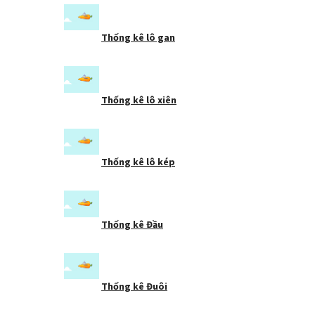
Thống kê lô gan
Thống kê lô xiên
Thống kê lô kép
Thống kê Đầu
Thống kê Đuôi