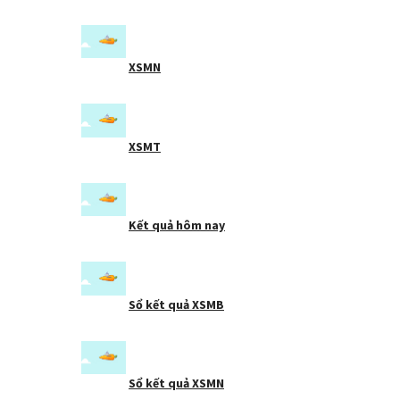
XSMN
XSMT
Kết quả hôm nay
Sổ kết quả XSMB
Sổ kết quả XSMN