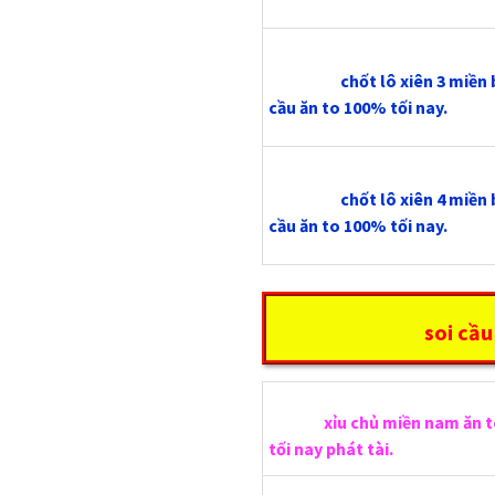
chốt lô xiên 3 miền 
cầu ăn to 100% tối nay.
chốt lô xiên 4 miền 
cầu ăn to 100% tối nay.
soi cầ
xỉu chủ miền nam ăn 
tối nay phát tài.