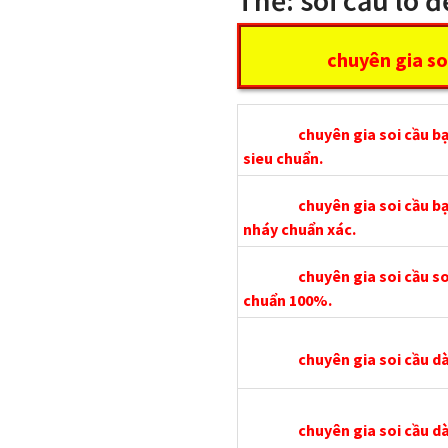
Thẻ:
soi cầu lô 
chuyên gia so
chuyên gia soi cầu bạ
sieu chuẩn.
chuyên gia soi cầu bạ
nháy chuẩn xác.
chuyên gia soi cầu so
chuẩn 100%.
chuyên gia soi cầu dà
chuyên gia soi cầu dà