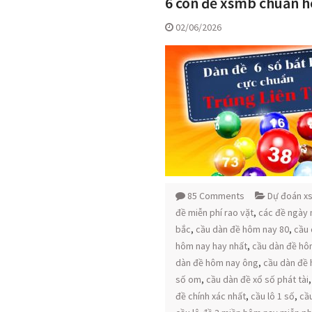
6 con đề xsmb chuẩn h
02/06/2026
85 Comments
Dự đoán x
đề miễn phí rao vặt
,
các đề ngày 
bắc
,
cầu dàn đề hôm nay 80
,
cầu 
hôm nay hay nhất
,
cầu dàn đề hô
dàn đề hôm nay ông
,
cầu dàn đề
số om
,
cầu dàn đề xổ số phát tài
đề chính xác nhất
,
cầu lô 1 số
,
cầu