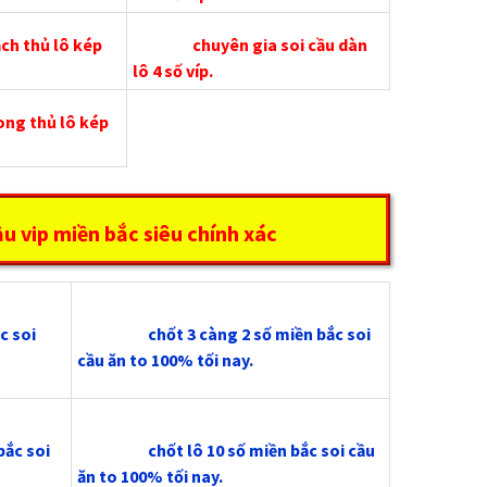
ạch thủ lô kép
chuyên gia soi cầu dàn
lô 4 số víp.
ong thủ lô kép
ầu vip miền bắc siêu chính xác
c soi
chốt 3 càng 2 số miền bắc soi
cầu ăn to 100% tối nay.
bắc soi
chốt lô 10 số miền bắc soi cầu
ăn to 100% tối nay.