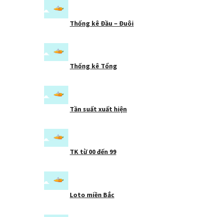
Thống kê Đầu – Đuôi
Thống kê Tổng
Tần suất xuất hiện
TK từ 00 đến 99
Loto miền Bắc