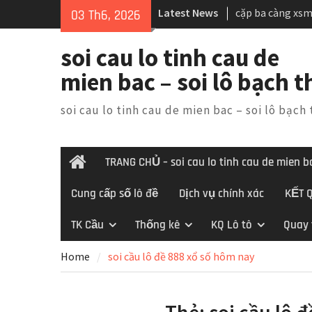
Skip
Latest News
cặp ba càng xs
03 Th6, 2026
to
chính xác
content
6 con đề xsmb 
soi cau lo tinh cau de
xác
mien bac – soi lô bạch t
xiên 4 lô xsmb 
xác
soi cau lo tinh cau de mien bac – soi lô bạch
TRANG CHỦ – soi cau lo tinh cau de mien b
Home
Cung cấp số lô đề
Dịch vụ chính xác
KẾT 
TK Cầu
Thống kê
KQ Lô tô
Quay
Home
soi cầu lô đề 888 xổ số hôm nay