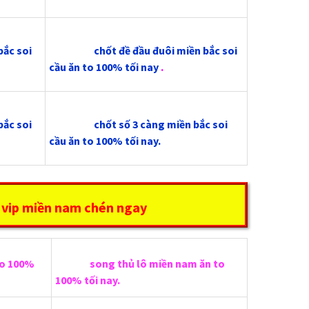
bắc soi
chốt đề đầu đuôi miền bắc soi
cầu ăn to 100% tối nay
.
bắc soi
chốt số 3 càng miền bắc soi
cầu ăn to 100% tối nay.
u vip miền nam chén ngay
to 100%
song thủ lô miền nam ăn to
100% tối nay.