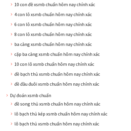
10 con đề xsmb chuẩn hôm nay chính xác
4 con lô xsmb chuẩn hôm nay chính xác
6 con lô xsmb chuẩn hôm nay chính xác
8 con lô xsmb chuẩn hôm nay chính xác
ba càng xsmb chuẩn hôm nay chính xác
cặp ba càng xsmb chuẩn hôm nay chính xác
10 con lô xsmb chuẩn hôm nay chính xác
đề bạch thủ xsmb chuẩn hôm nay chính xác
đề đầu đuôi xsmb chuẩn hôm nay chính xác
Dự đoán xsmb chuẩn
đề song thủ xsmb chuẩn hôm nay chính xác
lô bạch thủ kép xsmb chuẩn hôm nay chính xác
lô bạch thủ xsmb chuẩn hôm nay chính xác