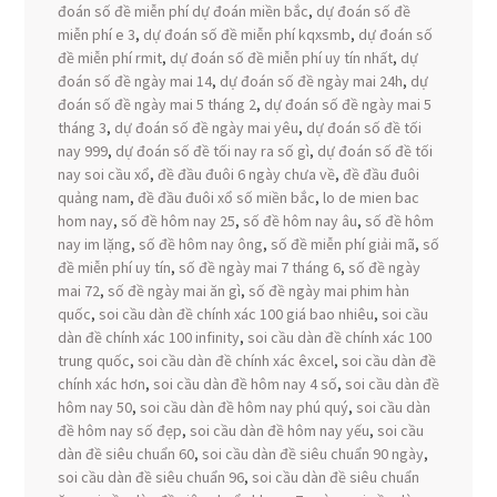
đoán số đề miễn phí dự đoán miền bắc
,
dự đoán số đề
miễn phí e 3
,
dự đoán số đề miễn phí kqxsmb
,
dự đoán số
đề miễn phí rmit
,
dự đoán số đề miễn phí uy tín nhất
,
dự
đoán số đề ngày mai 14
,
dự đoán số đề ngày mai 24h
,
dự
đoán số đề ngày mai 5 tháng 2
,
dự đoán số đề ngày mai 5
tháng 3
,
dự đoán số đề ngày mai yêu
,
dự đoán số đề tối
nay 999
,
dự đoán số đề tối nay ra số gì
,
dự đoán số đề tối
nay soi cầu xổ
,
đề đầu đuôi 6 ngày chưa về
,
đề đầu đuôi
quảng nam
,
đề đầu đuôi xổ số miền bắc
,
lo de mien bac
hom nay
,
số đề hôm nay 25
,
số đề hôm nay âu
,
số đề hôm
nay im lặng
,
số đề hôm nay ông
,
số đề miễn phí giải mã
,
số
đề miễn phí uy tín
,
số đề ngày mai 7 tháng 6
,
số đề ngày
mai 72
,
số đề ngày mai ăn gì
,
số đề ngày mai phim hàn
quốc
,
soi cầu dàn đề chính xác 100 giá bao nhiêu
,
soi cầu
dàn đề chính xác 100 infinity
,
soi cầu dàn đề chính xác 100
trung quốc
,
soi cầu dàn đề chính xác êxcel
,
soi cầu dàn đề
chính xác hơn
,
soi cầu dàn đề hôm nay 4 số
,
soi cầu dàn đề
hôm nay 50
,
soi cầu dàn đề hôm nay phú quý
,
soi cầu dàn
đề hôm nay số đẹp
,
soi cầu dàn đề hôm nay yếu
,
soi cầu
dàn đề siêu chuẩn 60
,
soi cầu dàn đề siêu chuẩn 90 ngày
,
soi cầu dàn đề siêu chuẩn 96
,
soi cầu dàn đề siêu chuẩn