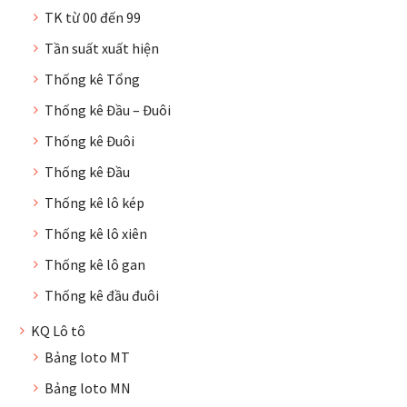
TK từ 00 đến 99
Tần suất xuất hiện
Thống kê Tổng
Thống kê Đầu – Đuôi
Thống kê Đuôi
Thống kê Đầu
Thống kê lô kép
Thống kê lô xiên
Thống kê lô gan
Thống kê đầu đuôi
KQ Lô tô
Bảng loto MT
Bảng loto MN