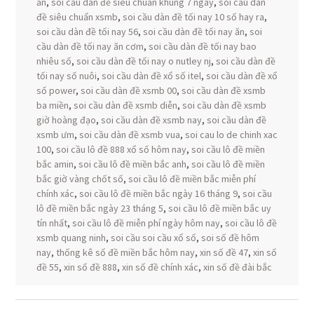
ăn
,
soi cầu dàn đề siêu chuẩn khung 7 ngày
,
soi cầu dàn
đề siêu chuẩn xsmb
,
soi cầu dàn đề tối nay 10 số hay ra
,
soi cầu dàn đề tối nay 56
,
soi cầu dàn đề tối nay ăn
,
soi
cầu dàn đề tối nay ăn cơm
,
soi cầu dàn đề tối nay bao
nhiêu số
,
soi cầu dàn đề tối nay o nutley nj
,
soi cầu dàn đề
tối nay số nuôi
,
soi cầu dàn đề xổ số itel
,
soi cầu dàn đề xổ
số power
,
soi cầu dàn đề xsmb 00
,
soi cầu dàn đề xsmb
ba miền
,
soi cầu dàn đề xsmb diễn
,
soi cầu dàn đề xsmb
giờ hoàng đạo
,
soi cầu dàn đề xsmb nay
,
soi cầu dàn đề
xsmb ưm
,
soi cầu dàn đề xsmb vua
,
soi cau lo de chinh xac
100
,
soi cầu lô đề 888 xổ số hôm nay
,
soi cầu lô đề miền
bắc amin
,
soi cầu lô đề miền bắc anh
,
soi cầu lô đề miền
bắc giờ vàng chốt số
,
soi cầu lô đề miền bắc miễn phí
chính xác
,
soi cầu lô đề miền bắc ngày 16 tháng 9
,
soi cầu
lô đề miền bắc ngày 23 tháng 5
,
soi cầu lô đề miền bắc uy
tín nhất
,
soi cầu lô đề miễn phí ngày hôm nay
,
soi cầu lô đề
xsmb quang ninh
,
soi cầu soi cầu xổ số
,
soi số đề hôm
nay
,
thống kê số đề miền bắc hôm nay
,
xin số đề 47
,
xin số
đề 55
,
xin số đề 888
,
xin số đề chính xác
,
xin số đề đài bắc