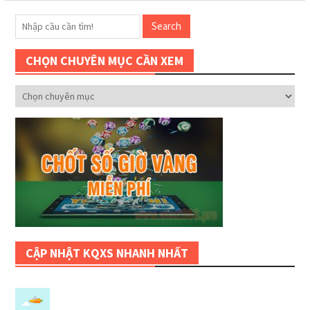
Search
CHỌN CHUYÊN MỤC CẦN XEM
CHỌN
CHUYÊN
MỤC
CẦN
XEM
CẬP NHẬT KQXS NHANH NHẤT