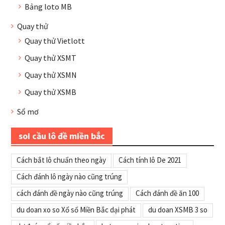
Bảng loto MB
Quay thử
Quay thử Vietlott
Quay thử XSMT
Quay thử XSMN
Quay thử XSMB
Sổ mơ
soi cầu lô đề miền bắc
Cách bắt lô chuẩn theo ngày
Cách tính lô De 2021
Cách đánh lô ngày nào cũng trúng
cách đánh đề ngày nào cũng trúng
Cách đánh đề ăn 100
du doan xo so Xổ số Miền Bắc dại phát
du doan XSMB 3 so