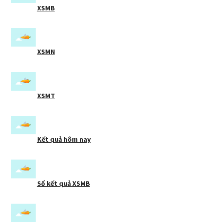
XSMB
XSMN
XSMT
Kết quả hôm nay
Sổ kết quả XSMB