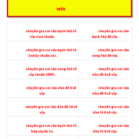
win
chuyên gia soi cầu bạch thủ lô
chuyên gia soi cầu
víp sieu chuẩn.
bạch thủ đề víp.
chuyên gia soi cầu bạch thủ lô
chuyên gia soi cầu
2 nháy chuẩn xác.
song thủ đề víp.
chuyên gia soi cầu song thủ lô
chuyên gia soi cầu
víp chuẩn 100%.
dàn đề 4 số víp.
chuyên gia soi cầu dàn đề 6 số
chuyên gia soi cầu
víp.
dàn đề 8 số víp.
chuyên gia soi cầu dàn đề 10 số
chuyên gia soi cầu
víp.
dàn lô 6 số víp.
chuyên gia soi cầu bạch thủ lô
chuyên gia soi cầu
kép víp ăn to.
dàn lô 4 số víp.