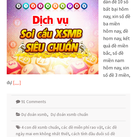
dàn đề 10 số
bất bại hôm
nay, xin số đề
ba miền
hôm nay, đề
hom nay, kết
quả đề miền
bắc, số đề
miền nam
hôm nay, xin
số đề 3 miền,
dự
[…]
91 Comments
Dự đoán xsmb
,
Dự đoán xsmb chuẩn
4 con đề xsmb chuẩn
,
các đề miễn phí rao vặt
,
các đề
ngày mai em không nhất thiết
,
cách tính đầu đuôi số đề