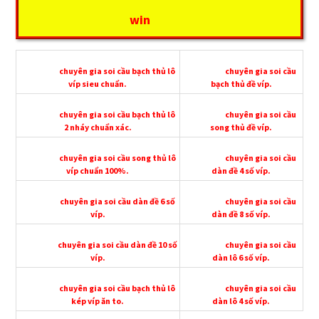
win
chuyên gia soi cầu bạch thủ lô
chuyên gia soi cầu
víp sieu chuẩn.
bạch thủ đề víp.
chuyên gia soi cầu bạch thủ lô
chuyên gia soi cầu
2 nháy chuẩn xác.
song thủ đề víp.
chuyên gia soi cầu song thủ lô
chuyên gia soi cầu
víp chuẩn 100%.
dàn đề 4 số víp.
chuyên gia soi cầu dàn đề 6 số
chuyên gia soi cầu
víp.
dàn đề 8 số víp.
chuyên gia soi cầu dàn đề 10 số
chuyên gia soi cầu
víp.
dàn lô 6 số víp.
chuyên gia soi cầu bạch thủ lô
chuyên gia soi cầu
kép víp ăn to.
dàn lô 4 số víp.