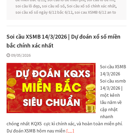
soi cầu lô đẹp
,
soi cầu xổ số
,
Soi cầu xổ số chính xác nhất
,
soi cầu xổ số ngày 6/12 bắc 6/12
,
soi cau XSMB 6/12 an to
Soi cầu XSMB 14/3/2026 | Dự đoán xổ số miền
bắc chính xác nhất
09/05/2026
Soi cầu XSMB
14/3/2026
Soi cầu xsmb
14/3/2026 |
một kênh
lâu năm về
cập nhật
nhanh
chóng nhất KQXS cực kì chính xác, và hoàn toàn miễn phí.
Dự đoán XSMB hôm nay miễn
[…]