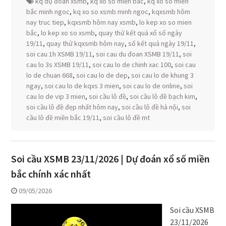
kq dự đoán xsmb
,
kq xổ số miền bắc
,
kq xo so mien
bắc minh ngoc
,
kq xo so xsmb minh ngoc
,
kqxsmb hôm
nay truc tiep
,
kqxsmb hôm nay xsmb
,
lo kep xo so mien
bắc
,
lo kep xo so xsmb
,
quay thử kết quả xổ số ngày
19/11
,
quay thử kqxsmb hôm nay
,
sổ kết quả ngày 19/11
,
soi cau 1h XSMB 19/11
,
soi cau du đoan XSMB 19/11
,
soi
cau lo 3s XSMB 19/11
,
soi cau lo de chinh xac 100
,
soi cau
lo de chuan 668
,
soi cau lo de dep
,
soi cau lo de khung 3
ngay
,
soi cau lo de kqxs 3 mien
,
soi cau lo de online
,
soi
cau lo de vip 3 mien
,
soi cầu lô đề
,
soi cầu lô đề bạch kim
,
soi cầu lô đề đẹp nhất hôm nay
,
soi cầu lô đề hà nội
,
soi
cầu lô đề miền bắc 19/11
,
soi cầu lô đề mt
Soi cầu XSMB 23/11/2026 | Dự đoán xổ số miền
bắc chính xác nhất
09/05/2026
Soi cầu XSMB
23/11/2026