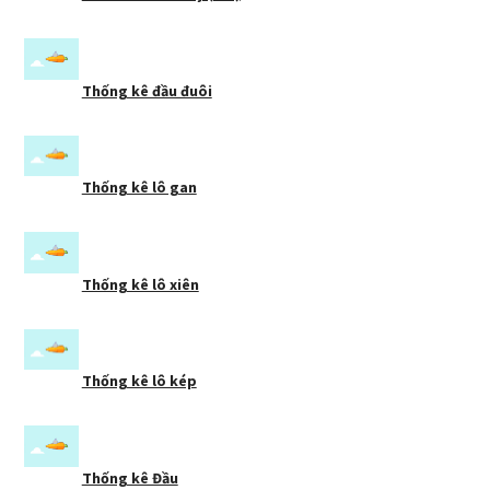
Thống kê đầu đuôi
Thống kê lô gan
Thống kê lô xiên
Thống kê lô kép
Thống kê Đầu