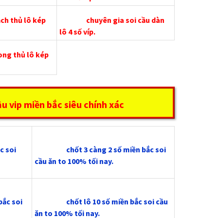
ạch thủ lô kép
chuyên gia soi cầu dàn
lô 4 số víp.
ong thủ lô kép
ầu vip miền bắc siêu chính xác
c soi
chốt 3 càng 2 số miền bắc soi
cầu ăn to 100% tối nay.
bắc soi
chốt lô 10 số miền bắc soi cầu
ăn to 100% tối nay.