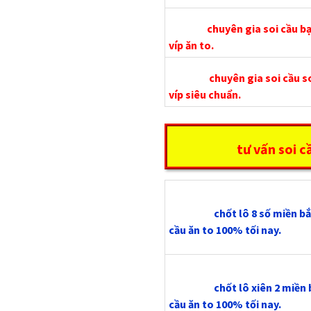
chuyên gia soi cầu b
víp ăn to.
chuyên gia soi cầu s
víp siêu chuẩn.
tư vấn soi c
chốt lô 8 số miền bắ
cầu ăn to 100% tối nay.
chốt lô xiên 2 miền 
cầu ăn to 100% tối nay.