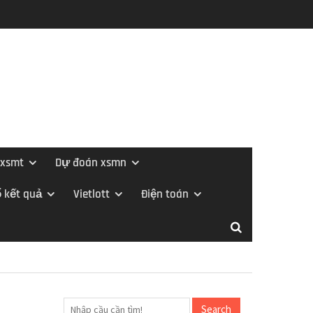
 xsmt
Dự đoán xsmn
 kết quả
Vietlott
Điện toán
Search