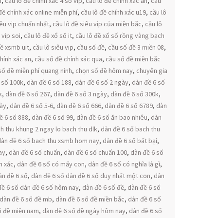
í
,
cầu lô đề chính xác 4 số vip
,
cầu lô đề chính xác ăn
,
cầu
đề chính xác online miễn phí
,
cầu lô đề chính xác u19
,
cầu lô
iêu vip chuẩn nhất
,
cầu lô đề siêu vip của miền bắc
,
cầu lô
 vip soi
,
cầu lô đề xổ số it
,
cầu lô đề xổ số rồng vàng bạch
đề xsmb uit
,
cầu lô siêu vip
,
cầu số đề
,
cầu số đề 3 miền 08
,
hính xác an
,
cầu số đề chính xác qua
,
cầu số đề miền bắc
số đề miễn phí quang ninh
,
chọn số đề hôm nay
,
chuyên gia
 số 100k
,
dàn đề 6 số 188
,
dàn đề 6 số 2 ngày
,
dàn đề 6 số
k
,
dàn đề 6 số 267
,
dàn đề 6 số 3 ngày
,
dàn đề 6 số 300k
,
gày
,
dàn đề 6 số 5-6
,
dàn đề 6 số 666
,
dàn đề 6 số 6789
,
dàn
ề 6 số 888
,
dàn đề 6 số 99
,
dàn đề 6 số ăn bao nhiêu
,
dàn
h thu khung 2 ngay lo bach thu dlk
,
dàn đề 6 số bach thu
dàn đề 6 số bach thu xsmb hom nay
,
dàn đề 6 số bất bại
,
ay
,
dàn đề 6 số chuẩn
,
dàn đề 6 số chuẩn 100
,
dàn đề 6 số
n xác
,
dàn đề 6 số có mấy con
,
dàn đề 6 số có nghĩa là gì
,
àn đề 6 số
,
dàn đề 6 số dàn đề 6 số duy nhất một con
,
dàn
đề 6 số dàn đề 6 số hôm nay
,
dàn đề 6 số đề
,
dàn đề 6 số
dàn đề 6 số đề mb
,
dàn đề 6 số đề miền bắc
,
dàn đề 6 số
ố đề miền nam
,
dàn đề 6 số đề ngày hôm nay
,
dàn đề 6 số