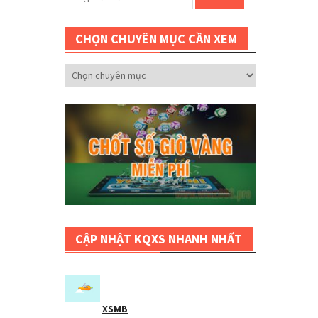
CHỌN CHUYÊN MỤC CẦN XEM
CHỌN
CHUYÊN
MỤC
CẦN
XEM
CẬP NHẬT KQXS NHANH NHẤT
XSMB