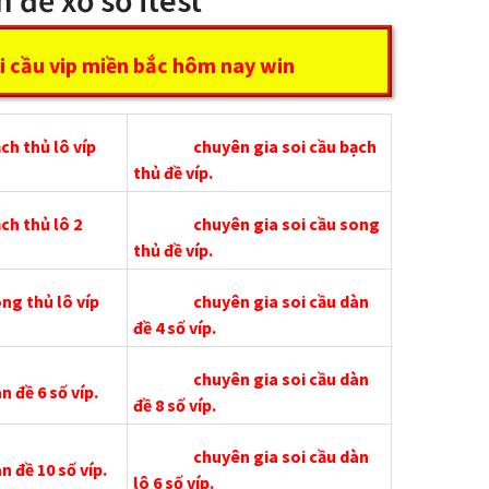
 đề xổ số itest
i cầu vip miền bắc hôm nay win
ch thủ lô víp
chuyên gia soi cầu bạch
thủ đề víp.
ch thủ lô 2
chuyên gia soi cầu song
thủ đề víp.
ng thủ lô víp
chuyên gia soi cầu dàn
đề 4 số víp.
chuyên gia soi cầu dàn
n đề 6 số víp.
đề 8 số víp.
chuyên gia soi cầu dàn
n đề 10 số víp.
lô 6 số víp.