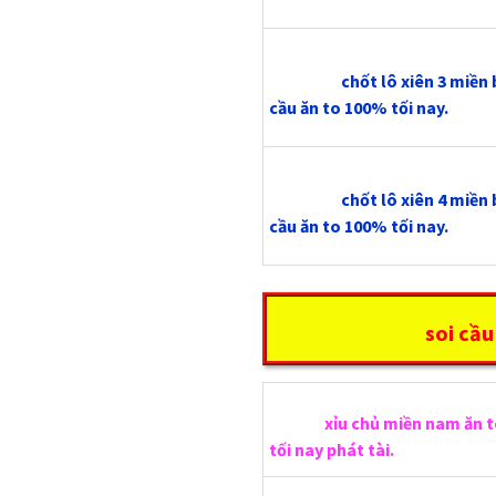
chốt lô xiên 3 miền 
cầu ăn to 100% tối nay.
chốt lô xiên 4 miền 
cầu ăn to 100% tối nay.
soi cầ
xỉu chủ miền nam ăn 
tối nay phát tài.