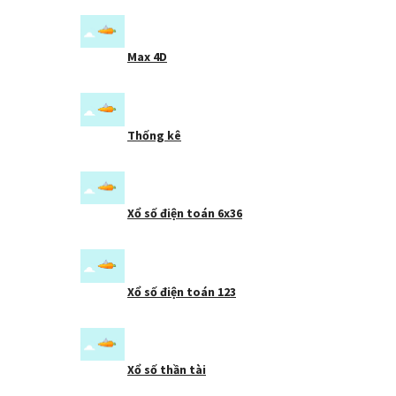
Max 4D
Thống kê
Xổ số điện toán 6x36
Xổ số điện toán 123
Xổ số thần tài