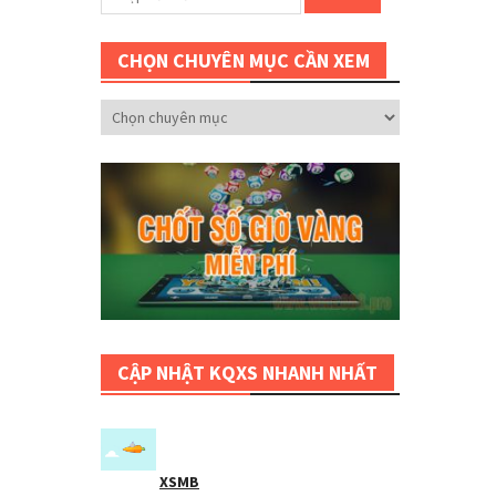
CHỌN CHUYÊN MỤC CẦN XEM
CHỌN
CHUYÊN
MỤC
CẦN
XEM
CẬP NHẬT KQXS NHANH NHẤT
XSMB