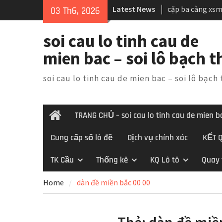
Skip
cặp ba càng xs
Latest News
03 Th6, 2026
to
chính xác
content
6 con đề xsmb 
soi cau lo tinh cau de
xác
mien bac – soi lô bạch t
xiên 4 lô xsmb 
xác
soi cau lo tinh cau de mien bac – soi lô bạch
TRANG CHỦ – soi cau lo tinh cau de mien b
Home
Cung cấp số lô đề
Dịch vụ chính xác
KẾT 
TK Cầu
Thống kê
KQ Lô tô
Quay
Home
dàn đề miền bắc 00 00