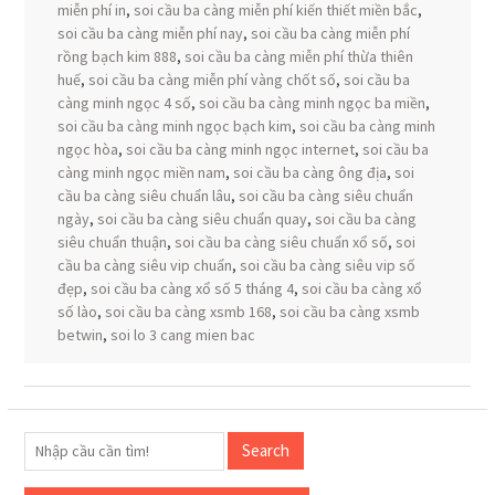
miễn phí in
,
soi cầu ba càng miễn phí kiến thiết miền bắc
,
soi cầu ba càng miễn phí nay
,
soi cầu ba càng miễn phí
rồng bạch kim 888
,
soi cầu ba càng miễn phí thừa thiên
huế
,
soi cầu ba càng miễn phí vàng chốt số
,
soi cầu ba
càng minh ngọc 4 số
,
soi cầu ba càng minh ngọc ba miền
,
soi cầu ba càng minh ngọc bạch kim
,
soi cầu ba càng minh
ngọc hòa
,
soi cầu ba càng minh ngọc internet
,
soi cầu ba
càng minh ngọc miền nam
,
soi cầu ba càng ông địa
,
soi
cầu ba càng siêu chuẩn lâu
,
soi cầu ba càng siêu chuẩn
ngày
,
soi cầu ba càng siêu chuẩn quay
,
soi cầu ba càng
siêu chuẩn thuận
,
soi cầu ba càng siêu chuẩn xổ số
,
soi
cầu ba càng siêu vip chuẩn
,
soi cầu ba càng siêu vip số
đẹp
,
soi cầu ba càng xổ số 5 tháng 4
,
soi cầu ba càng xổ
số lào
,
soi cầu ba càng xsmb 168
,
soi cầu ba càng xsmb
betwin
,
soi lo 3 cang mien bac
Search