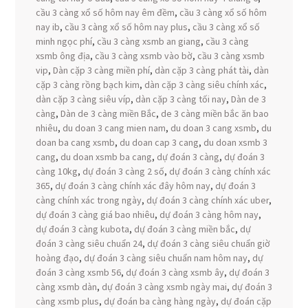
cầu 3 càng xổ số hôm nay êm đềm
,
cầu 3 càng xổ số hôm
nay ib
,
cầu 3 càng xổ số hôm nay plus
,
cầu 3 càng xổ số
minh ngọc phí
,
cầu 3 càng xsmb an giang
,
cầu 3 càng
xsmb ông địa
,
cầu 3 càng xsmb vào bờ
,
cầu 3 càng xsmb
vip
,
Dàn cặp 3 càng miền phí
,
dàn cặp 3 càng phát tài
,
dàn
cặp 3 càng rồng bạch kim
,
dàn cặp 3 càng siêu chính xác
,
dàn cặp 3 càng siêu víp
,
dàn cặp 3 càng tối nay
,
Dàn de 3
càng
,
Dàn de 3 càng miền Bắc
,
de 3 càng miền bắc ăn bao
nhiêu
,
du doan 3 cang mien nam
,
du doan 3 cang xsmb
,
du
doan ba cang xsmb
,
du doan cap 3 cang
,
du doan xsmb 3
cang
,
du doan xsmb ba cang
,
dự đoán 3 càng
,
dự đoán 3
càng 10kg
,
dự đoán 3 càng 2 số
,
dự đoán 3 càng chính xác
365
,
dự đoán 3 càng chính xác đây hôm nay
,
dự đoán 3
càng chính xác trong ngày
,
dự đoán 3 càng chính xác uber
,
dự đoán 3 càng giá bao nhiêu
,
dự đoán 3 càng hôm nay
,
dự đoán 3 càng kubota
,
dự đoán 3 càng miền bắc
,
dự
đoán 3 càng siêu chuẩn 24
,
dự đoán 3 càng siêu chuẩn giờ
hoàng đạo
,
dự đoán 3 càng siêu chuẩn nam hôm nay
,
dự
đoán 3 càng xsmb 56
,
dự đoán 3 càng xsmb ây
,
dự đoán 3
càng xsmb dàn
,
dự đoán 3 càng xsmb ngày mai
,
dự đoán 3
càng xsmb plus
,
dự đoán ba càng hàng ngày
,
dự đoán cặp