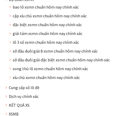
bao lô xsmn chuẩn hôm nay chính xác
cặp xíu chủ xsmn chuẩn hôm nay chính xác
đặc biệt xsmn chuẩn hôm nay chính xác
giải tám xsmn chuẩn hôm nay chính xác
lô 3 số xsmn chuẩn hôm nay chính xác
sớ đầu đuôi giải 8 xsmn chuẩn hôm nay chính xác
sớ đầu đuôi giải đặc biệt xsmn chuẩn hôm nay chính xác
song thủ lô xsmn chuẩn hôm nay chính xác
xíu chủ xsmn chuẩn hôm nay chính xác
Cung cấp số lô đề
Dịch vụ chính xác
KẾT QUẢ XS
XSMB