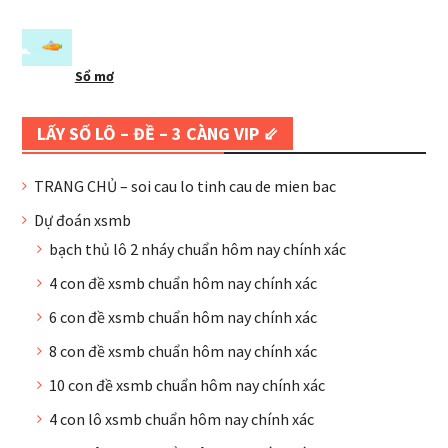
Sổ mơ
LẤY SỐ LÔ – ĐỀ – 3 CÀNG VIP ⇙
TRANG CHỦ – soi cau lo tinh cau de mien bac
Dự đoán xsmb
bạch thủ lô 2 nháy chuẩn hôm nay chính xác
4 con đề xsmb chuẩn hôm nay chính xác
6 con đề xsmb chuẩn hôm nay chính xác
8 con đề xsmb chuẩn hôm nay chính xác
10 con đề xsmb chuẩn hôm nay chính xác
4 con lô xsmb chuẩn hôm nay chính xác