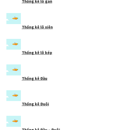
Thống kê lô gan
Thống kê lô xiên
Thống kê lô kép
Thống kê Đầu
Thống kê Đuôi
Thống kê Đầu – Đuôi