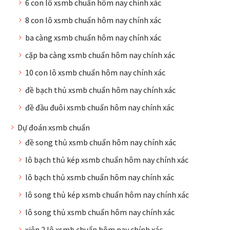
6 con lô xsmb chuẩn hôm nay chính xác
8 con lô xsmb chuẩn hôm nay chính xác
ba càng xsmb chuẩn hôm nay chính xác
cặp ba càng xsmb chuẩn hôm nay chính xác
10 con lô xsmb chuẩn hôm nay chính xác
đề bạch thủ xsmb chuẩn hôm nay chính xác
đề đầu đuôi xsmb chuẩn hôm nay chính xác
Dự đoán xsmb chuẩn
đề song thủ xsmb chuẩn hôm nay chính xác
lô bạch thủ kép xsmb chuẩn hôm nay chính xác
lô bạch thủ xsmb chuẩn hôm nay chính xác
lô song thủ kép xsmb chuẩn hôm nay chính xác
lô song thủ xsmb chuẩn hôm nay chính xác
xiên 2 lô xsmb chuẩn hôm nay chính xác