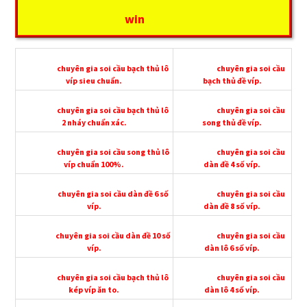
win
chuyên gia soi cầu bạch thủ lô
chuyên gia soi cầu
víp sieu chuẩn.
bạch thủ đề víp.
chuyên gia soi cầu bạch thủ lô
chuyên gia soi cầu
2 nháy chuẩn xác.
song thủ đề víp.
chuyên gia soi cầu song thủ lô
chuyên gia soi cầu
víp chuẩn 100%.
dàn đề 4 số víp.
chuyên gia soi cầu dàn đề 6 số
chuyên gia soi cầu
víp.
dàn đề 8 số víp.
chuyên gia soi cầu dàn đề 10 số
chuyên gia soi cầu
víp.
dàn lô 6 số víp.
chuyên gia soi cầu bạch thủ lô
chuyên gia soi cầu
kép víp ăn to.
dàn lô 4 số víp.