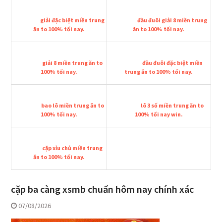
giải đặc biệt miền trung
đầu đuôi giải 8 miền trung
ăn to 100% tối nay.
ăn to 100% tối nay.
giải 8 miền trung ăn to
đầu đuôi đặc biệt miền
100% tối nay.
trung ăn to 100% tối nay.
bao lô miền trung ăn to
lô 3 số miền trung ăn to
100% tối nay.
100% tối nay win.
cặp xỉu chủ miền trung
ăn to 100% tối nay.
cặp ba càng xsmb chuẩn hôm nay chính xác
07/08/2026