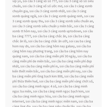
vip yo
,
soi cầu 3 càng xổ số 777
,
soi cầu 3 càng xổ số siêu
chuẩn
,
soi cầu 3 càng xổ số ước mơ
,
soi cầu 3 càng xsmb
chuyên gia
,
soi cầu 3 càng xsmb nhất
,
soi cầu 3 càng
xsmb quảng ngãi
,
soi cầu 3 càng xsmb quảng ninh
,
soi cau
3 cang xsmb quay thu
,
soi cầu 3 càng xsmb siêu chuẩn an
,
soi cầu 3 càng xsmb siêu chuẩn y miền bắc
,
soi cầu 3 càng
xsmb tt hôm nay
,
soi cầu 3 càng xsmb uptodown
,
soi cầu
ba càng 7777
,
soi cầu ba càng chắc ăn
,
soi cầu ba càng
chắc ăn lô
,
soi cầu ba càng chắc ăn ướt
,
soi cau ba càng
hom nay dn
,
soi cầu ba càng hôm nay galaxy
,
soi cầu ba
càng hôm nay phương trang
,
soi cầu ba càng hôm nay
quảng nam
,
soi cầu ba càng miễn phí 30 ngày
,
soi cầu ba
càng miễn phí de miền bắc
,
soi cầu ba càng miễn phí đẹp
nhất
,
soi cầu ba càng miễn phí in
,
soi cầu ba càng miễn phí
kiến thiết miền bắc
,
soi cầu ba càng miễn phí nay
,
soi cầu
ba càng miễn phí rồng bạch kim 888
,
soi cầu ba càng miễn
phí thừa thiên huế
,
soi cầu ba càng miễn phí vàng chốt số
,
soi cầu ba càng minh ngọc 4 số
,
soi cầu ba càng minh
ngọc ba miền
,
soi cầu ba càng minh ngọc bạch kim
,
soi
cầu ba càng minh ngọc hòa
,
soi cầu ba càng minh ngọc
internet
,
soi cầu ba càng minh ngọc miền nam
,
soi cầu ba
càng ông địa
,
soi cầu ba càng siêu chuẩn lâu
,
soi cầu ba