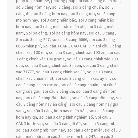
pháp loại chạm đề
,
phương pháp soi cầu 3 càng miền bắc
,
số 3 càng hôm nay
,
soi 3 càng
,
soi 3 càng chuẩn
,
soi 3
càng đề
,
soi 3 càng hôm nay
,
soi 3 cang mb
,
soi 3 cang
mb hom nay
,
soi 3 càng miền bắc
,
soi 3 càng miền bắc
hôm nay
,
soi 3 càng miền bắc miễn phí
,
soi 3 càng miền
nam
,
Soi ba càng
,
soi ba càng hôm nay
,
soi cau 3 cang
,
Soi cầu 3 càng 247
,
soi cầu 3 càng 6666
,
soi cầu 3 càng
6666 miễn phí
,
Soi cầu 3 CÀNG CAO CẤP VIP
,
soi cầu 3 càng
chính xác 100 êm
,
soi cầu 3 càng chính xác 100 en
,
soi cầu
3 càng chính xác 100 gratis
,
soi cầu 3 càng chính xác 100
qua
,
soi cầu 3 càng chính xác 3 miền
,
soi cầu 3 càng chính
xác 77777
,
soi cau 3 cang chinh xac 88
,
soi cau 3 cang
chinh xac chuan nhat
,
soi cau 3 cang chinh xac uy tin
,
soi
cau 3 cang chinh xac ye
,
soi cầu 3 càng chuẩn
,
soi cầu 3
càng của gấu
,
soi cầu 3 càng đề
,
soi cầu 3 càng đề hôm
nay
,
soi cầu 3 càng đức thành
,
soi cầu 3 càng hôm nay
,
soi
cầu 3 càng hôm nay ăn cái gì
,
soi cau 3 cang hom nay gia
vang
,
soi cầu 3 càng hôm nay miền bắc
,
soi cau 3 cang
hom nay qn
,
soi cầu 3 càng kinh nghiệm số
,
Soi cau 3
CÀNG lo de vip
,
soi cầu 3 càng lô đề
,
soi cau 3 cang mb
,
soi cau 3 cang mb hom nay
,
soi cầu 3 càng miền
,
soi cầu 3
càng miền bắc
,
soi cau 3 cang mien bac 247
,
soi cầu 3