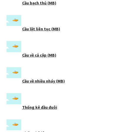
Cầu bạch thủ (MB)
Cầu lật liên tục (MB)
Cầu về cả cặp (MB)
Cầu về nhiều nháy (MB)
Thống kê đầu đuôi