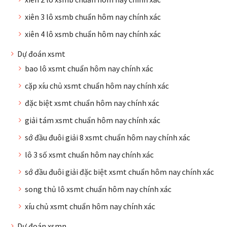
xiên 3 lô xsmb chuẩn hôm nay chính xác
xiên 4 lô xsmb chuẩn hôm nay chính xác
Dự đoán xsmt
bao lô xsmt chuẩn hôm nay chính xác
cặp xíu chủ xsmt chuẩn hôm nay chính xác
đặc biệt xsmt chuẩn hôm nay chính xác
giải tám xsmt chuẩn hôm nay chính xác
sớ đầu đuôi giải 8 xsmt chuẩn hôm nay chính xác
lô 3 số xsmt chuẩn hôm nay chính xác
sớ đầu đuôi giải đặc biệt xsmt chuẩn hôm nay chính xác
song thủ lô xsmt chuẩn hôm nay chính xác
xíu chủ xsmt chuẩn hôm nay chính xác
Dự đoán xsmn