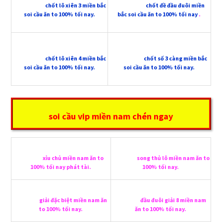
chốt lô xiên 3 miền bắc
chốt đề đầu đuôi miền
soi cầu ăn to 100% tối nay.
bắc soi cầu ăn to 100% tối nay
.
chốt lô xiên 4 miền bắc
chốt số 3 càng miền bắc
soi cầu ăn to 100% tối nay.
soi cầu ăn to 100% tối nay.
soi cầu vip miền nam chén ngay
xỉu chủ miền nam ăn to
song thủ lô miền nam ăn to
100% tối nay phát tài.
100% tối nay.
giải đặc biệt miền nam ăn
đầu đuôi giải 8 miền nam
to 100% tối nay.
ăn to 100% tối nay.