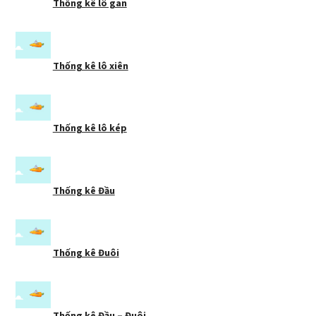
Thống kê lô gan
Thống kê lô xiên
Thống kê lô kép
Thống kê Đầu
Thống kê Đuôi
Thống kê Đầu – Đuôi