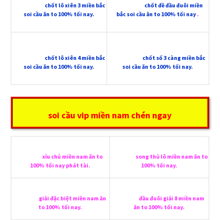
chốt lô xiên 3 miền bắc
chốt đề đầu đuôi miền
soi cầu ăn to 100% tối nay.
bắc soi cầu ăn to 100% tối nay
.
chốt lô xiên 4 miền bắc
chốt số 3 càng miền bắc
soi cầu ăn to 100% tối nay.
soi cầu ăn to 100% tối nay.
soi cầu vip miền nam chén ngay
xỉu chủ miền nam ăn to
song thủ lô miền nam ăn to
100% tối nay phát tài.
100% tối nay.
giải đặc biệt miền nam ăn
đầu đuôi giải 8 miền nam
to 100% tối nay.
ăn to 100% tối nay.