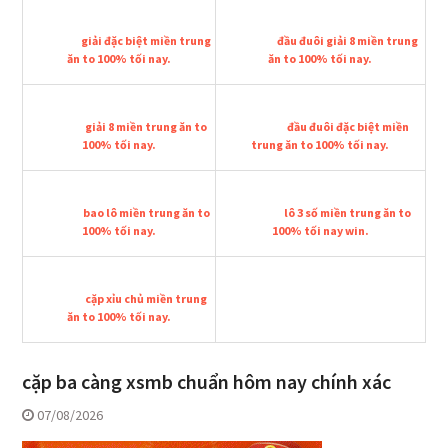
giải đặc biệt miền trung
đầu đuôi giải 8 miền trung
ăn to 100% tối nay.
ăn to 100% tối nay.
giải 8 miền trung ăn to
đầu đuôi đặc biệt miền
100% tối nay.
trung ăn to 100% tối nay.
bao lô miền trung ăn to
lô 3 số miền trung ăn to
100% tối nay.
100% tối nay win.
cặp xỉu chủ miền trung
ăn to 100% tối nay.
cặp ba càng xsmb chuẩn hôm nay chính xác
07/08/2026