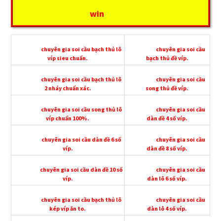
win
chuyên gia soi cầu bạch thủ lô
chuyên gia soi cầu
víp sieu chuẩn.
bạch thủ đề víp.
chuyên gia soi cầu bạch thủ lô
chuyên gia soi cầu
2 nháy chuẩn xác.
song thủ đề víp.
chuyên gia soi cầu song thủ lô
chuyên gia soi cầu
víp chuẩn 100%.
dàn đề 4 số víp.
chuyên gia soi cầu dàn đề 6 số
chuyên gia soi cầu
víp.
dàn đề 8 số víp.
chuyên gia soi cầu dàn đề 10 số
chuyên gia soi cầu
víp.
dàn lô 6 số víp.
chuyên gia soi cầu bạch thủ lô
chuyên gia soi cầu
kép víp ăn to.
dàn lô 4 số víp.