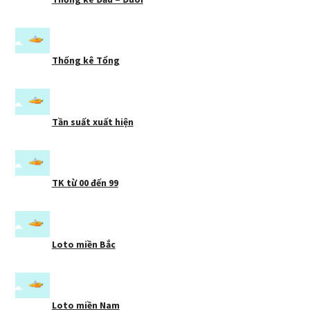
Thống kê Tổng
Tần suất xuất hiện
TK từ 00 đến 99
Loto miền Bắc
Loto miền Nam