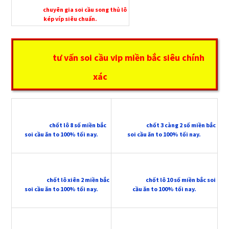
chuyên gia soi cầu song thủ lô
kép víp siêu chuẩn.
tư vấn soi cầu vip miền bắc siêu chính
xác
chốt lô 8 số miền bắc
chốt 3 càng 2 số miền bắc
soi cầu ăn to 100% tối nay.
soi cầu ăn to 100% tối nay.
chốt lô xiên 2 miền bắc
chốt lô 10 số miền bắc soi
soi cầu ăn to 100% tối nay.
cầu ăn to 100% tối nay.