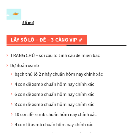
Sổ mơ
LẤY SỐ LÔ – ĐỀ – 3 CÀNG VIP ⇙
TRANG CHỦ – soi cau lo tinh cau de mien bac
Dự đoán xsmb
bạch thủ lô 2 nháy chuẩn hôm nay chính xác
4 con đề xsmb chuẩn hôm nay chính xác
6 con đề xsmb chuẩn hôm nay chính xác
8 con đề xsmb chuẩn hôm nay chính xác
10 con đề xsmb chuẩn hôm nay chính xác
4 con lô xsmb chuẩn hôm nay chính xác