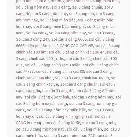
pháp loại chạm đề
,
phương pháp soi cầu 3 càng miền bắc
,
số 3 càng hôm nay
,
soi 3 càng
,
soi 3 càng chuẩn
,
soi 3
càng đề
,
soi 3 càng hôm nay
,
soi 3 cang mb
,
soi 3 cang
mb hom nay
,
soi 3 càng miền bắc
,
soi 3 càng miền bắc
hôm nay
,
soi 3 càng miền bắc miễn phí
,
soi 3 càng miền
nam
,
Soi ba càng
,
soi ba càng hôm nay
,
soi cau 3 cang
,
Soi cầu 3 càng 247
,
soi cầu 3 càng 6666
,
soi cầu 3 càng
6666 miễn phí
,
Soi cầu 3 CÀNG CAO CẤP VIP
,
soi cầu 3 càng
chính xác 100 êm
,
soi cầu 3 càng chính xác 100 en
,
soi cầu
3 càng chính xác 100 gratis
,
soi cầu 3 càng chính xác 100
qua
,
soi cầu 3 càng chính xác 3 miền
,
soi cầu 3 càng chính
xác 77777
,
soi cau 3 cang chinh xac 88
,
soi cau 3 cang
chinh xac chuan nhat
,
soi cau 3 cang chinh xac uy tin
,
soi
cau 3 cang chinh xac ye
,
soi cầu 3 càng chuẩn
,
soi cầu 3
càng của gấu
,
soi cầu 3 càng đề
,
soi cầu 3 càng đề hôm
nay
,
soi cầu 3 càng đức thành
,
soi cầu 3 càng hôm nay
,
soi
cầu 3 càng hôm nay ăn cái gì
,
soi cau 3 cang hom nay gia
vang
,
soi cầu 3 càng hôm nay miền bắc
,
soi cau 3 cang
hom nay qn
,
soi cầu 3 càng kinh nghiệm số
,
Soi cau 3
CÀNG lo de vip
,
soi cầu 3 càng lô đề
,
soi cau 3 cang mb
,
soi cau 3 cang mb hom nay
,
soi cầu 3 càng miền
,
soi cầu 3
càng miền bắc
,
soi cau 3 cang mien bac 247
,
soi cầu 3