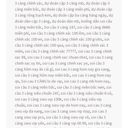
3 càng chính xác
,
dự đoán cặp 3 càng mb
,
dự đoán cặp 3
càng miền bắc
,
dự đoán cặp 3 càng miễn phí
,
dự đoán cặp
3 càng rồng bạch kim
,
dự đoán cặp ba càng hàng ngày
,
dự
đoán dàn cặp 3 càng
,
dự đoán dàn mb
,
hướng dẫn soi cầu
3 càng miền bắc
,
Soi cầu 3 càng 247
,
soi cầu 3 càng 6666
miễn phí
,
soi cầu 3 càng chính xác 100 êm
,
soi cầu 3 càng
chính xác 100 en
,
soi cầu 3 càng chính xác 100 gratis
,
soi
cầu 3 càng chính xác 100 qua
,
soi cầu 3 càng chính xác 3
miền
,
soi cầu 3 càng chính xác 77777
,
soi cau 3 cang chinh
xac 88
,
soi cau 3 cang chinh xac chuan nhat
,
soi cau 3 cang
chinh xac uy tin
,
soi cau 3 cang chinh xac ye
,
soi cầu 3
càng hôm nay ăn cái gì
,
soi cau 3 cang hom nay gia vang
,
soi cầu 3 càng hôm nay miền bắc
,
soi cau 3 cang hom nay
qn
,
Soi cau 3 CÀNG lo de vip
,
soi cau 3 cang mb hom nay
,
soi cầu 3 càng miền bắc
,
soi cầu 3 càng miền bắc iwin
,
soi
cầu 3 càng siêu chuẩn 247
,
soi cầu 3 càng siêu chuẩn 6 số
,
soi cau 3 càng sieu vip 100k
,
soi cầu 3 càng siêu vip
chuẩn
,
soi cau 3 cang sieu vip de hom nay
,
soi cau 3 cang
sieu vip đa nang
,
soi cau 3 cang sieu vip itop
,
soi cau 3
cang sieu vip pro
,
soi cầu 3 càng sieu vip về
,
soi cầu 3
càng sieu vip yên
,
soi cầu 3 càng vip 00 99
,
soi cầu 3 càng