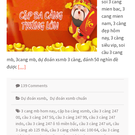
soi 3 cang
mien bac, 3
cang mien
nam, 3 càng
đẹp hôm
nay, 3 càng
siêu vip, soi
cầu 3 cang
mb, 3cang mb, dự đoán xsmb 3 càng, đánh 50 nghìn đề
được
[…]
139 Comments
Dự đoán xsmb
,
Dự đoán xsmb chuẩn
3 cang mb hom nay
,
cặp ba càng xsmb
,
cầu 3 càng 247
00
,
cầu 3 càng 247 50
,
cầu 3 càng 247 99
,
cầu 3 càng 247
indo
,
cầu 3 càng 247 ô tô miền bắc
,
cầu 3 càng 247 uit
,
cầu
3 càng ab 125 thái
,
cầu 3 càng chính xác 100 64
,
cầu 3 càng