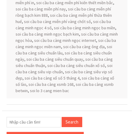
miễn phí in
,
soi cầu ba càng miễn phí kiến thiết miền bắc
,
soi cầu ba càng miễn phí nay
,
soi cầu ba càng miễn phí
rồng bạch kim 888
,
soi cầu ba càng miễn phí thừa thiên
huế
,
soi cầu ba càng miễn phí vàng chốt số
,
soi cầu ba
càng minh ngọc 4 số
,
soi cầu ba càng minh ngọc ba miền
,
soi cầu ba càng minh ngọc bạch kim
,
soi cầu ba càng minh
ngọc hòa
,
soi cầu ba càng minh ngọc internet
,
soi cầu ba
càng minh ngọc miền nam
,
soi cầu ba càng ông địa
,
soi
cầu ba càng siêu chuẩn lâu
,
soi cầu ba càng siêu chuẩn
ngày
,
soi cầu ba càng siêu chuẩn quay
,
soi cầu ba càng
siêu chuẩn thuận
,
soi cầu ba càng siêu chuẩn xổ số
,
soi
cầu ba càng siêu vip chuẩn
,
soi cầu ba càng siêu vip số
đẹp
,
soi cầu ba càng xổ số 5 tháng 4
,
soi cầu ba càng xổ
số lào
,
soi cầu ba càng xsmb 168
,
soi cầu ba càng xsmb
betwin
,
soi lo 3 cang mien bac
Search