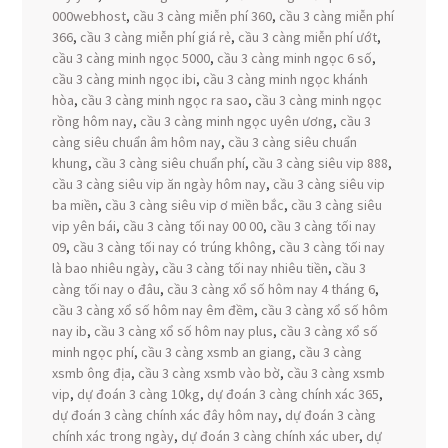
000webhost
,
cầu 3 càng miễn phí 360
,
cầu 3 càng miễn phí
366
,
cầu 3 càng miễn phí giá rẻ
,
cầu 3 càng miễn phí ướt
,
cầu 3 càng minh ngọc 5000
,
cầu 3 càng minh ngọc 6 số
,
cầu 3 càng minh ngọc ibi
,
cầu 3 càng minh ngọc khánh
hòa
,
cầu 3 càng minh ngọc ra sao
,
cầu 3 càng minh ngọc
rồng hôm nay
,
cầu 3 càng minh ngọc uyên ương
,
cầu 3
càng siêu chuẩn âm hôm nay
,
cầu 3 càng siêu chuẩn
khung
,
cầu 3 càng siêu chuẩn phí
,
cầu 3 càng siêu vip 888
,
cầu 3 càng siêu vip ăn ngày hôm nay
,
cầu 3 càng siêu vip
ba miền
,
cầu 3 càng siêu vip ơ miền bắc
,
cầu 3 càng siêu
vip yên bái
,
cầu 3 càng tối nay 00 00
,
cầu 3 càng tối nay
09
,
cầu 3 càng tối nay có trúng không
,
cầu 3 càng tối nay
là bao nhiêu ngày
,
cầu 3 càng tối nay nhiêu tiền
,
cầu 3
càng tối nay o đâu
,
cầu 3 càng xổ số hôm nay 4 tháng 6
,
cầu 3 càng xổ số hôm nay êm đềm
,
cầu 3 càng xổ số hôm
nay ib
,
cầu 3 càng xổ số hôm nay plus
,
cầu 3 càng xổ số
minh ngọc phí
,
cầu 3 càng xsmb an giang
,
cầu 3 càng
xsmb ông địa
,
cầu 3 càng xsmb vào bờ
,
cầu 3 càng xsmb
vip
,
dự đoán 3 càng 10kg
,
dự đoán 3 càng chính xác 365
,
dự đoán 3 càng chính xác đây hôm nay
,
dự đoán 3 càng
chính xác trong ngày
,
dự đoán 3 càng chính xác uber
,
dự