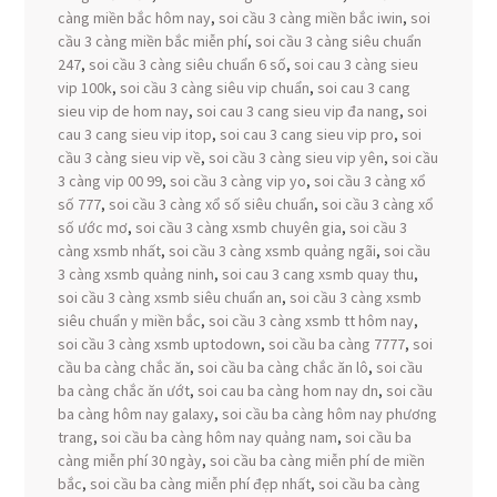
càng miền bắc hôm nay
,
soi cầu 3 càng miền bắc iwin
,
soi
cầu 3 càng miền bắc miễn phí
,
soi cầu 3 càng siêu chuẩn
247
,
soi cầu 3 càng siêu chuẩn 6 số
,
soi cau 3 càng sieu
vip 100k
,
soi cầu 3 càng siêu vip chuẩn
,
soi cau 3 cang
sieu vip de hom nay
,
soi cau 3 cang sieu vip đa nang
,
soi
cau 3 cang sieu vip itop
,
soi cau 3 cang sieu vip pro
,
soi
cầu 3 càng sieu vip về
,
soi cầu 3 càng sieu vip yên
,
soi cầu
3 càng vip 00 99
,
soi cầu 3 càng vip yo
,
soi cầu 3 càng xổ
số 777
,
soi cầu 3 càng xổ số siêu chuẩn
,
soi cầu 3 càng xổ
số ước mơ
,
soi cầu 3 càng xsmb chuyên gia
,
soi cầu 3
càng xsmb nhất
,
soi cầu 3 càng xsmb quảng ngãi
,
soi cầu
3 càng xsmb quảng ninh
,
soi cau 3 cang xsmb quay thu
,
soi cầu 3 càng xsmb siêu chuẩn an
,
soi cầu 3 càng xsmb
siêu chuẩn y miền bắc
,
soi cầu 3 càng xsmb tt hôm nay
,
soi cầu 3 càng xsmb uptodown
,
soi cầu ba càng 7777
,
soi
cầu ba càng chắc ăn
,
soi cầu ba càng chắc ăn lô
,
soi cầu
ba càng chắc ăn ướt
,
soi cau ba càng hom nay dn
,
soi cầu
ba càng hôm nay galaxy
,
soi cầu ba càng hôm nay phương
trang
,
soi cầu ba càng hôm nay quảng nam
,
soi cầu ba
càng miễn phí 30 ngày
,
soi cầu ba càng miễn phí de miền
bắc
,
soi cầu ba càng miễn phí đẹp nhất
,
soi cầu ba càng