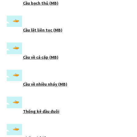
Cầu bạch thủ (MB)
Cầu lật liên tục (MB)
Cầu về cả cặp (MB)
Cầu về nhiều nháy (MB)
Thống kê đầu đuôi