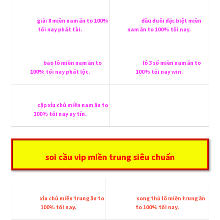
giải 8 miền nam ăn to 100%
đầu đuôi đặc biệt miền
tối nay phát tài.
nam ăn to 100% tối nay.
bao lô miền nam ăn to
lô 3 số miền nam ăn to
100% tối nay phát lộc.
100% tối nay win.
cặp xỉu chủ miền nam ăn to
100% tối nay uy tín.
soi cầu vip miền trung siêu chuẩn
xỉu chủ miền trung ăn to
song thủ lô miền trung ăn
100% tối nay.
to 100% tối nay.