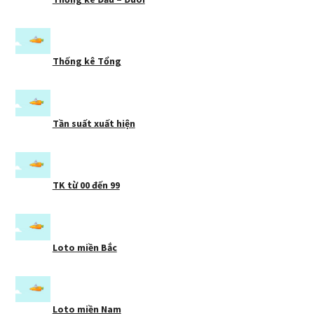
Thống kê Tổng
Tần suất xuất hiện
TK từ 00 đến 99
Loto miền Bắc
Loto miền Nam