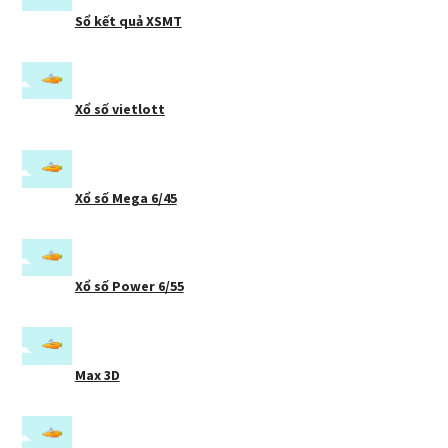
Sổ kết quả XSMT
Xổ số vietlott
Xổ số Mega 6/45
Xổ số Power 6/55
Max 3D