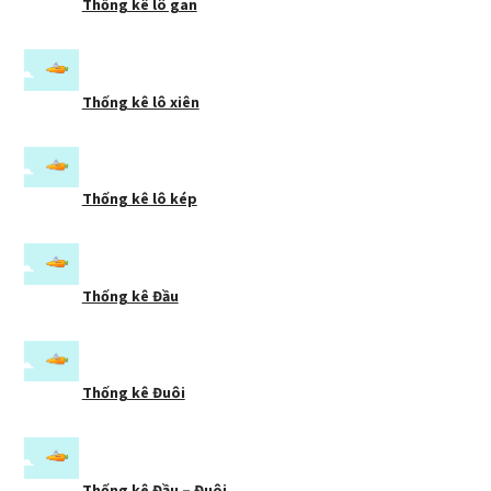
Thống kê lô gan
Thống kê lô xiên
Thống kê lô kép
Thống kê Đầu
Thống kê Đuôi
Thống kê Đầu – Đuôi