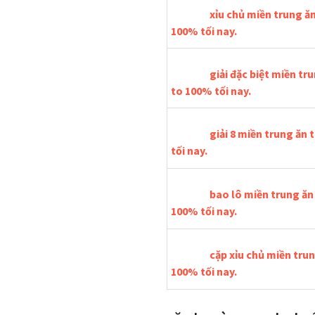
xỉu chủ miền trung ă
100% tối nay.
giải đặc biệt miền tr
to 100% tối nay.
giải 8 miền trung ăn
tối nay.
bao lô miền trung ăn
100% tối nay.
cặp xỉu chủ miền trun
100% tối nay.