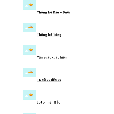
Thống kê Đầu – Đuôi
Thống kê Tổng
Tần suất xuất hiện
TK từ 00 đến 99
Loto miền Bắc