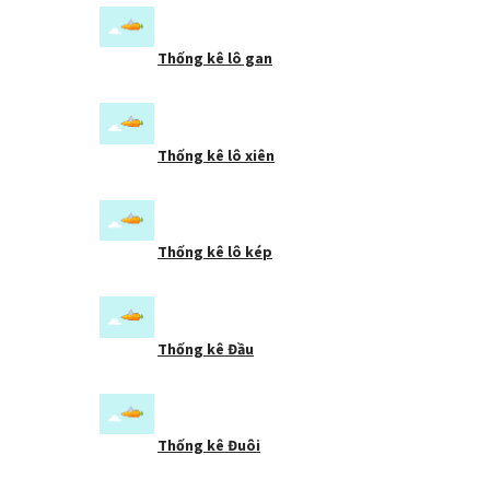
Thống kê lô gan
Thống kê lô xiên
Thống kê lô kép
Thống kê Đầu
Thống kê Đuôi