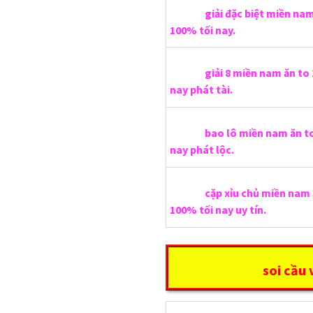
giải đặc biệt miền na
100% tối nay.
giải 8 miền nam ăn to
nay phát tài.
bao lô miền nam ăn t
nay phát lộc.
cặp xỉu chủ miền nam 
100% tối nay uy tín.
soi cầu 