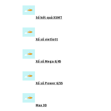
Sổ kết quả XSMT
Xổ số vietlott
Xổ số Mega 6/45
Xổ số Power 6/55
Max 3D