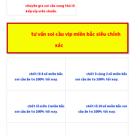
chuyên gia soi cầu song thủ lô
kép víp siêu chuẩn.
tư vấn soi cầu vip miền bắc siêu chính
xác
chốt lô 8 số miền bắc
chốt 3 càng 2 số miền bắc
soi cầu ăn to 100% tối nay.
soi cầu ăn to 100% tối nay.
chốt lô xiên 2 miền bắc
chốt lô 10 số miền bắc soi
soi cầu ăn to 100% tối nay.
cầu ăn to 100% tối nay.