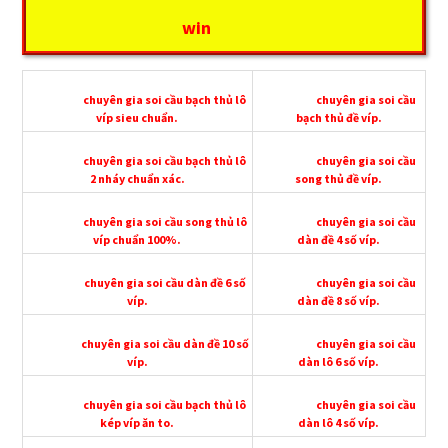
win
chuyên gia soi cầu bạch thủ lô
chuyên gia soi cầu
víp sieu chuẩn.
bạch thủ đề víp.
chuyên gia soi cầu bạch thủ lô
chuyên gia soi cầu
2 nháy chuẩn xác.
song thủ đề víp.
chuyên gia soi cầu song thủ lô
chuyên gia soi cầu
víp chuẩn 100%.
dàn đề 4 số víp.
chuyên gia soi cầu dàn đề 6 số
chuyên gia soi cầu
víp.
dàn đề 8 số víp.
chuyên gia soi cầu dàn đề 10 số
chuyên gia soi cầu
víp.
dàn lô 6 số víp.
chuyên gia soi cầu bạch thủ lô
chuyên gia soi cầu
kép víp ăn to.
dàn lô 4 số víp.