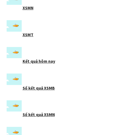
XSMN
XSMT
Kết quả hôm nay
Sổ kết quả XSMB
Sổ kết quả XSMN