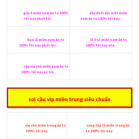
giải 8 miền nam ăn to 100%
đầu đuôi đặc biệt miền
tối nay phát tài.
nam ăn to 100% tối nay.
bao lô miền nam ăn to
lô 3 số miền nam ăn to
100% tối nay phát lộc.
100% tối nay win.
cặp xỉu chủ miền nam ăn to
100% tối nay uy tín.
soi cầu vip miền trung siêu chuẩn
xỉu chủ miền trung ăn to
song thủ lô miền trung ăn
100% tối nay.
to 100% tối nay.