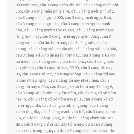
000webhost
,
cầu 3 càng miễn phí 360
,
cầu 3 càng miễn phí
366
,
cầu 3 càng miễn phí giá rẻ
,
cầu 3 càng miễn phí ướt
,
cầu 3 càng minh ngọc 5000
,
cầu 3 càng minh ngọc 6 số
,
cầu 3 càng minh ngọc ibi
,
cầu 3 càng minh ngọc khánh
hòa
,
cầu 3 càng minh ngọc ra sao
,
cầu 3 càng minh ngọc
rồng hôm nay
,
cầu 3 càng minh ngọc uyên ương
,
cầu 3
càng siêu chuẩn âm hôm nay
,
cầu 3 càng siêu chuẩn
khung
,
cầu 3 càng siêu chuẩn phí
,
cầu 3 càng siêu vip 888
,
cầu 3 càng siêu vip ăn ngày hôm nay
,
cầu 3 càng siêu vip
ba miền
,
cầu 3 càng siêu vip ơ miền bắc
,
cầu 3 càng siêu
vip yên bái
,
cầu 3 càng tối nay 00 00
,
cầu 3 càng tối nay
09
,
cầu 3 càng tối nay có trúng không
,
cầu 3 càng tối nay
là bao nhiêu ngày
,
cầu 3 càng tối nay nhiêu tiền
,
cầu 3
càng tối nay o đâu
,
cầu 3 càng xổ số hôm nay 4 tháng 6
,
cầu 3 càng xổ số hôm nay êm đềm
,
cầu 3 càng xổ số hôm
nay ib
,
cầu 3 càng xổ số hôm nay plus
,
cầu 3 càng xổ số
minh ngọc phí
,
cầu 3 càng xsmb an giang
,
cầu 3 càng
xsmb ông địa
,
cầu 3 càng xsmb vào bờ
,
cầu 3 càng xsmb
vip
,
dự đoán 3 càng 10kg
,
dự đoán 3 càng chính xác 365
,
dự đoán 3 càng chính xác đây hôm nay
,
dự đoán 3 càng
chính xác trong ngày
,
dự đoán 3 càng chính xác uber
,
dự