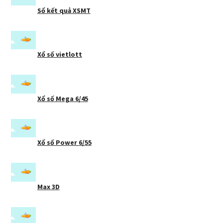
Sổ kết quả XSMT
Xổ số vietlott
Xổ số Mega 6/45
Xổ số Power 6/55
Max 3D