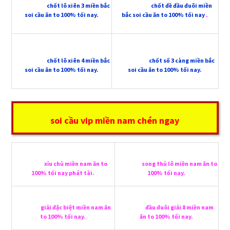
chốt lô xiên 3 miền bắc
chốt đề đầu đuôi miền
soi cầu ăn to 100% tối nay.
bắc soi cầu ăn to 100% tối nay
.
chốt lô xiên 4 miền bắc
chốt số 3 càng miền bắc
soi cầu ăn to 100% tối nay.
soi cầu ăn to 100% tối nay.
soi cầu vip miền nam chén ngay
xỉu chủ miền nam ăn to
song thủ lô miền nam ăn to
100% tối nay phát tài.
100% tối nay.
giải đặc biệt miền nam ăn
đầu đuôi giải 8 miền nam
to 100% tối nay.
ăn to 100% tối nay.