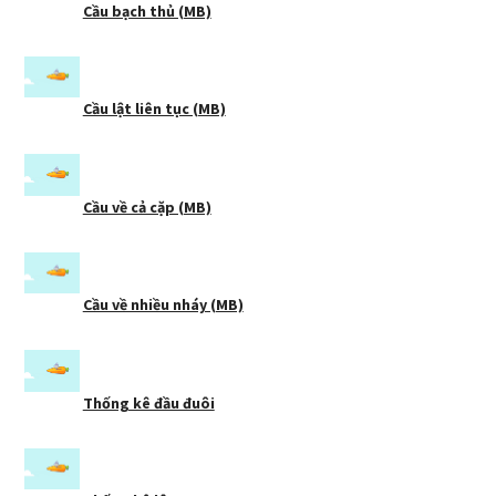
Cầu bạch thủ (MB)
Cầu lật liên tục (MB)
Cầu về cả cặp (MB)
Cầu về nhiều nháy (MB)
Thống kê đầu đuôi