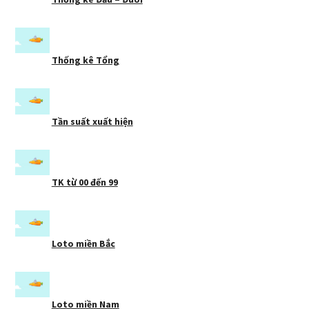
Thống kê Tổng
Tần suất xuất hiện
TK từ 00 đến 99
Loto miền Bắc
Loto miền Nam