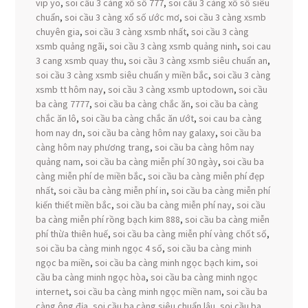
vip yo
,
soi cầu 3 càng xổ số 777
,
soi cầu 3 càng xổ số siêu
chuẩn
,
soi cầu 3 càng xổ số ước mơ
,
soi cầu 3 càng xsmb
chuyên gia
,
soi cầu 3 càng xsmb nhất
,
soi cầu 3 càng
xsmb quảng ngãi
,
soi cầu 3 càng xsmb quảng ninh
,
soi cau
3 cang xsmb quay thu
,
soi cầu 3 càng xsmb siêu chuẩn an
,
soi cầu 3 càng xsmb siêu chuẩn y miền bắc
,
soi cầu 3 càng
xsmb tt hôm nay
,
soi cầu 3 càng xsmb uptodown
,
soi cầu
ba càng 7777
,
soi cầu ba càng chắc ăn
,
soi cầu ba càng
chắc ăn lô
,
soi cầu ba càng chắc ăn ướt
,
soi cau ba càng
hom nay dn
,
soi cầu ba càng hôm nay galaxy
,
soi cầu ba
càng hôm nay phương trang
,
soi cầu ba càng hôm nay
quảng nam
,
soi cầu ba càng miễn phí 30 ngày
,
soi cầu ba
càng miễn phí de miền bắc
,
soi cầu ba càng miễn phí đẹp
nhất
,
soi cầu ba càng miễn phí in
,
soi cầu ba càng miễn phí
kiến thiết miền bắc
,
soi cầu ba càng miễn phí nay
,
soi cầu
ba càng miễn phí rồng bạch kim 888
,
soi cầu ba càng miễn
phí thừa thiên huế
,
soi cầu ba càng miễn phí vàng chốt số
,
soi cầu ba càng minh ngọc 4 số
,
soi cầu ba càng minh
ngọc ba miền
,
soi cầu ba càng minh ngọc bạch kim
,
soi
cầu ba càng minh ngọc hòa
,
soi cầu ba càng minh ngọc
internet
,
soi cầu ba càng minh ngọc miền nam
,
soi cầu ba
càng ông địa
,
soi cầu ba càng siêu chuẩn lâu
,
soi cầu ba