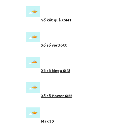
Sổ kết quả XSMT
Xổ số vietlott
Xổ số Mega 6/45
Xổ số Power 6/55
Max 3D