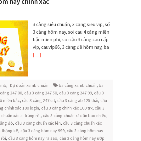
ôm nay chính xác
3 càng siêu chuẩn, 3 cang sieu vip, số
3 càng hôm nay, soi cau 4 càng miền
bắc mien phi, soi cầu 3 càng cao cấp
vip, cauvip66, 3 càng đề hôm nay, ba
[…]
smb
,
Dự đoán xsmb chuẩn
ba càng xsmb chuẩn
,
ba
 càng 247 00
,
cầu 3 càng 247 50
,
cầu 3 càng 247 99
,
cầu 3
tô miền bắc
,
cầu 3 càng 247 uit
,
cầu 3 càng ab 125 thái
,
cầu
ng chính xác 100 login
,
cầu 3 càng chính xác 100 trx
,
cầu 3
 chuẩn xác ai trúng rồi
,
cầu 3 càng chuẩn xác ăn bao nhiêu
,
hắng đó
,
cầu 3 càng chuẩn xác lên
,
cầu 3 càng chuẩn xác
t thống kê
,
cầu 3 càng hôm nay 999
,
cầu 3 càng hôm nay
 rồi
,
cầu 3 càng hôm nay ra sao
,
cầu 3 càng hôm nay ướp