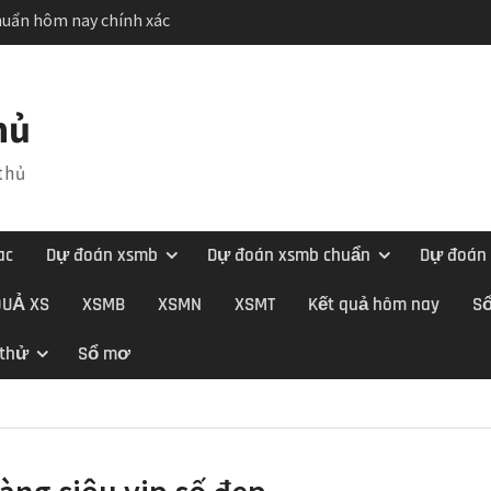
huẩn hôm nay chính xác
huẩn hôm nay chính xác
chuẩn hôm nay chính
hủ
 thủ
ac
Dự đoán xsmb
Dự đoán xsmb chuẩn
Dự đoán
QUẢ XS
XSMB
XSMN
XSMT
Kết quả hôm nay
Sổ
 thử
Sổ mơ