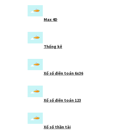
Max 4D
Thống kê
Xổ số điện toán 6x36
Xổ số điện toán 123
Xổ số thần tài