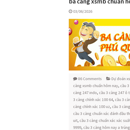
ba càng xsmb chuẩn h
03/06/2026
86 Comments
Dự đoán x
càng xsmb chuẩn hôm nay
,
cầu 3
càng 247 indo
,
cầu 3 càng 247 ô 
3 càng chính xác 100 64
,
cầu 3 cà
càng chính xác 100 uz
,
cầu 3 càng
cầu 3 càng chuẩn xác đánh đầu t
uit
,
cầu 3 càng chuẩn xác xác suấ
9999
,
cầu 3 càng hôm nay a trúng