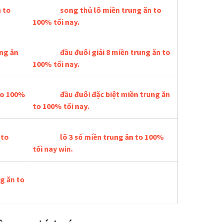
n to
song thủ lô miền trung ăn to
100% tối nay.
ung ăn
đầu đuôi giải 8 miền trung ăn to
100% tối nay.
 to 100%
đầu đuôi đặc biệt miền trung ăn
to 100% tối nay.
 to
lô 3 số miền trung ăn to 100%
tối nay win.
g ăn to