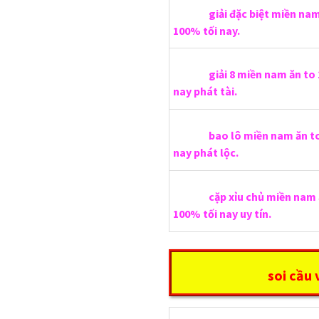
giải đặc biệt miền na
100% tối nay.
giải 8 miền nam ăn to
nay phát tài.
bao lô miền nam ăn t
nay phát lộc.
cặp xỉu chủ miền nam 
100% tối nay uy tín.
soi cầu 