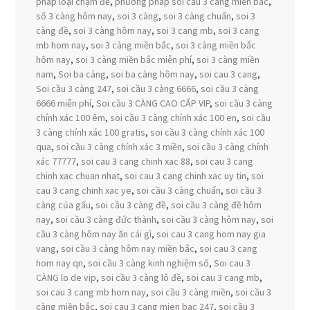
pháp loại chạm đề
,
phương pháp soi cầu 3 càng miền bắc
,
số 3 càng hôm nay
,
soi 3 càng
,
soi 3 càng chuẩn
,
soi 3
càng đề
,
soi 3 càng hôm nay
,
soi 3 cang mb
,
soi 3 cang
mb hom nay
,
soi 3 càng miền bắc
,
soi 3 càng miền bắc
hôm nay
,
soi 3 càng miền bắc miễn phí
,
soi 3 càng miền
nam
,
Soi ba càng
,
soi ba càng hôm nay
,
soi cau 3 cang
,
Soi cầu 3 càng 247
,
soi cầu 3 càng 6666
,
soi cầu 3 càng
6666 miễn phí
,
Soi cầu 3 CÀNG CAO CẤP VIP
,
soi cầu 3 càng
chính xác 100 êm
,
soi cầu 3 càng chính xác 100 en
,
soi cầu
3 càng chính xác 100 gratis
,
soi cầu 3 càng chính xác 100
qua
,
soi cầu 3 càng chính xác 3 miền
,
soi cầu 3 càng chính
xác 77777
,
soi cau 3 cang chinh xac 88
,
soi cau 3 cang
chinh xac chuan nhat
,
soi cau 3 cang chinh xac uy tin
,
soi
cau 3 cang chinh xac ye
,
soi cầu 3 càng chuẩn
,
soi cầu 3
càng của gấu
,
soi cầu 3 càng đề
,
soi cầu 3 càng đề hôm
nay
,
soi cầu 3 càng đức thành
,
soi cầu 3 càng hôm nay
,
soi
cầu 3 càng hôm nay ăn cái gì
,
soi cau 3 cang hom nay gia
vang
,
soi cầu 3 càng hôm nay miền bắc
,
soi cau 3 cang
hom nay qn
,
soi cầu 3 càng kinh nghiệm số
,
Soi cau 3
CÀNG lo de vip
,
soi cầu 3 càng lô đề
,
soi cau 3 cang mb
,
soi cau 3 cang mb hom nay
,
soi cầu 3 càng miền
,
soi cầu 3
càng miền bắc
,
soi cau 3 cang mien bac 247
,
soi cầu 3