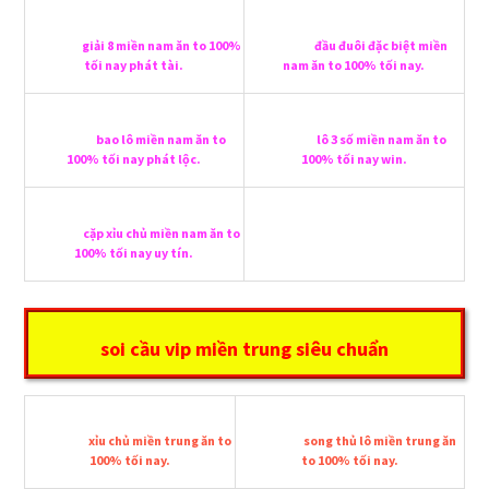
giải 8 miền nam ăn to 100%
đầu đuôi đặc biệt miền
tối nay phát tài.
nam ăn to 100% tối nay.
bao lô miền nam ăn to
lô 3 số miền nam ăn to
100% tối nay phát lộc.
100% tối nay win.
cặp xỉu chủ miền nam ăn to
100% tối nay uy tín.
soi cầu vip miền trung siêu chuẩn
xỉu chủ miền trung ăn to
song thủ lô miền trung ăn
100% tối nay.
to 100% tối nay.