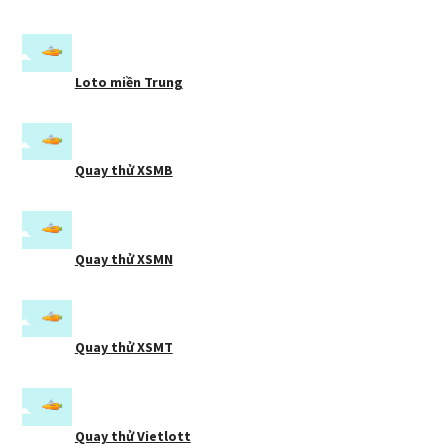
Loto miền Trung
Quay thử XSMB
Quay thử XSMN
Quay thử XSMT
Quay thử Vietlott