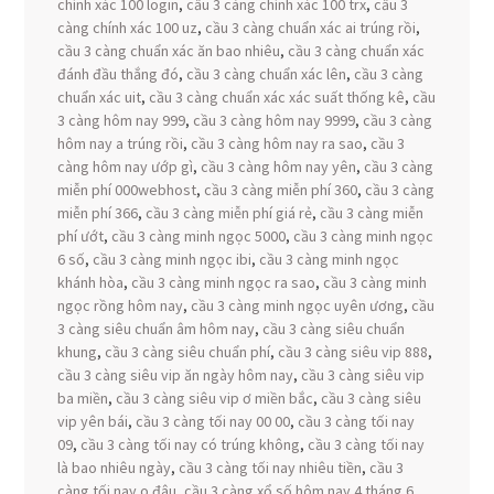
chính xác 100 login
,
cầu 3 càng chính xác 100 trx
,
cầu 3
càng chính xác 100 uz
,
cầu 3 càng chuẩn xác ai trúng rồi
,
cầu 3 càng chuẩn xác ăn bao nhiêu
,
cầu 3 càng chuẩn xác
đánh đầu thắng đó
,
cầu 3 càng chuẩn xác lên
,
cầu 3 càng
chuẩn xác uit
,
cầu 3 càng chuẩn xác xác suất thống kê
,
cầu
3 càng hôm nay 999
,
cầu 3 càng hôm nay 9999
,
cầu 3 càng
hôm nay a trúng rồi
,
cầu 3 càng hôm nay ra sao
,
cầu 3
càng hôm nay ướp gì
,
cầu 3 càng hôm nay yên
,
cầu 3 càng
miễn phí 000webhost
,
cầu 3 càng miễn phí 360
,
cầu 3 càng
miễn phí 366
,
cầu 3 càng miễn phí giá rẻ
,
cầu 3 càng miễn
phí ướt
,
cầu 3 càng minh ngọc 5000
,
cầu 3 càng minh ngọc
6 số
,
cầu 3 càng minh ngọc ibi
,
cầu 3 càng minh ngọc
khánh hòa
,
cầu 3 càng minh ngọc ra sao
,
cầu 3 càng minh
ngọc rồng hôm nay
,
cầu 3 càng minh ngọc uyên ương
,
cầu
3 càng siêu chuẩn âm hôm nay
,
cầu 3 càng siêu chuẩn
khung
,
cầu 3 càng siêu chuẩn phí
,
cầu 3 càng siêu vip 888
,
cầu 3 càng siêu vip ăn ngày hôm nay
,
cầu 3 càng siêu vip
ba miền
,
cầu 3 càng siêu vip ơ miền bắc
,
cầu 3 càng siêu
vip yên bái
,
cầu 3 càng tối nay 00 00
,
cầu 3 càng tối nay
09
,
cầu 3 càng tối nay có trúng không
,
cầu 3 càng tối nay
là bao nhiêu ngày
,
cầu 3 càng tối nay nhiêu tiền
,
cầu 3
càng tối nay o đâu
,
cầu 3 càng xổ số hôm nay 4 tháng 6
,