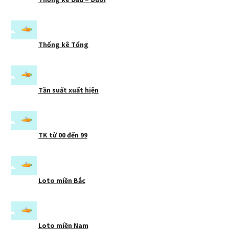
Thống kê Tổng
Tần suất xuất hiện
TK từ 00 đến 99
Loto miền Bắc
Loto miền Nam