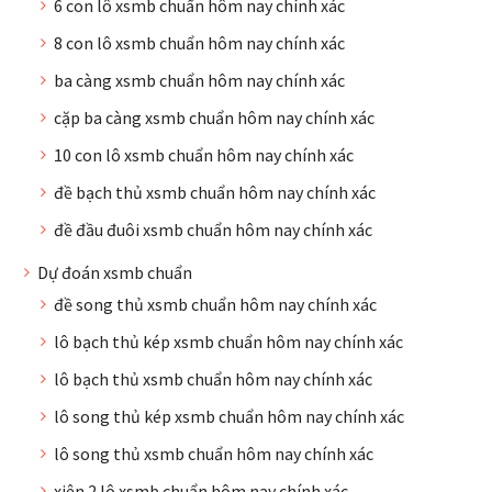
6 con lô xsmb chuẩn hôm nay chính xác
8 con lô xsmb chuẩn hôm nay chính xác
ba càng xsmb chuẩn hôm nay chính xác
cặp ba càng xsmb chuẩn hôm nay chính xác
10 con lô xsmb chuẩn hôm nay chính xác
đề bạch thủ xsmb chuẩn hôm nay chính xác
đề đầu đuôi xsmb chuẩn hôm nay chính xác
Dự đoán xsmb chuẩn
đề song thủ xsmb chuẩn hôm nay chính xác
lô bạch thủ kép xsmb chuẩn hôm nay chính xác
lô bạch thủ xsmb chuẩn hôm nay chính xác
lô song thủ kép xsmb chuẩn hôm nay chính xác
lô song thủ xsmb chuẩn hôm nay chính xác
xiên 2 lô xsmb chuẩn hôm nay chính xác