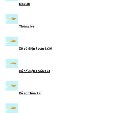
Max 4D
Thống kê
Xổ số điện toán 6x36
Xổ số điện toán 123
Xổ số thần tài