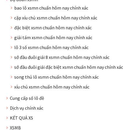
bao lô xsmn chuẩn hôm nay chính xác
cặp xíu chủ xsmn chuẩn hôm nay chính xác
đặc biệt xsmn chuẩn hôm nay chính xác
giải tám xsmn chuẩn hôm nay chính xác
lô 3 số xsmn chuẩn hôm nay chính xác
sớ đầu đuôi giải 8 xsmn chuẩn hôm nay chính xác
sớ đầu đuôi giải đặc biệt xsmn chuẩn hôm nay chính xác
song thủ lô xsmn chuẩn hôm nay chính xác
xíu chủ xsmn chuẩn hôm nay chính xác
Cung cấp số lô đề
Dịch vụ chính xác
KẾT QUẢ XS
XSMB