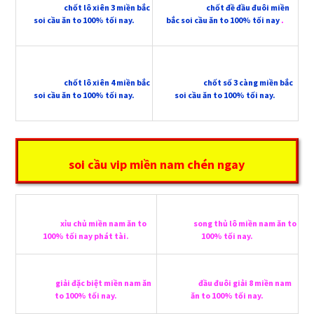
chốt lô xiên 3 miền bắc
chốt đề đầu đuôi miền
soi cầu ăn to 100% tối nay.
bắc soi cầu ăn to 100% tối nay
.
chốt lô xiên 4 miền bắc
chốt số 3 càng miền bắc
soi cầu ăn to 100% tối nay.
soi cầu ăn to 100% tối nay.
soi cầu vip miền nam chén ngay
xỉu chủ miền nam ăn to
song thủ lô miền nam ăn to
100% tối nay phát tài.
100% tối nay.
giải đặc biệt miền nam ăn
đầu đuôi giải 8 miền nam
to 100% tối nay.
ăn to 100% tối nay.