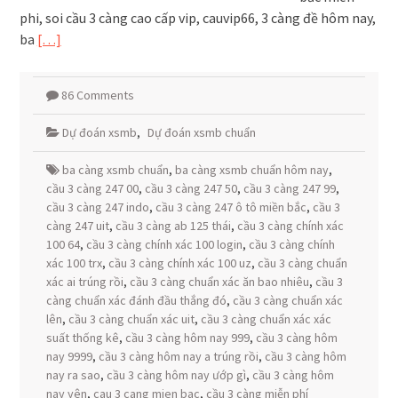
phi, soi cầu 3 càng cao cấp vip, cauvip66, 3 càng đề hôm nay,
ba
[…]
86 Comments
Dự đoán xsmb
,
Dự đoán xsmb chuẩn
ba càng xsmb chuẩn
,
ba càng xsmb chuẩn hôm nay
,
cầu 3 càng 247 00
,
cầu 3 càng 247 50
,
cầu 3 càng 247 99
,
cầu 3 càng 247 indo
,
cầu 3 càng 247 ô tô miền bắc
,
cầu 3
càng 247 uit
,
cầu 3 càng ab 125 thái
,
cầu 3 càng chính xác
100 64
,
cầu 3 càng chính xác 100 login
,
cầu 3 càng chính
xác 100 trx
,
cầu 3 càng chính xác 100 uz
,
cầu 3 càng chuẩn
xác ai trúng rồi
,
cầu 3 càng chuẩn xác ăn bao nhiêu
,
cầu 3
càng chuẩn xác đánh đầu thắng đó
,
cầu 3 càng chuẩn xác
lên
,
cầu 3 càng chuẩn xác uit
,
cầu 3 càng chuẩn xác xác
suất thống kê
,
cầu 3 càng hôm nay 999
,
cầu 3 càng hôm
nay 9999
,
cầu 3 càng hôm nay a trúng rồi
,
cầu 3 càng hôm
nay ra sao
,
cầu 3 càng hôm nay ướp gì
,
cầu 3 càng hôm
nay yên
,
cau 3 cang mien bac
,
cầu 3 càng miễn phí