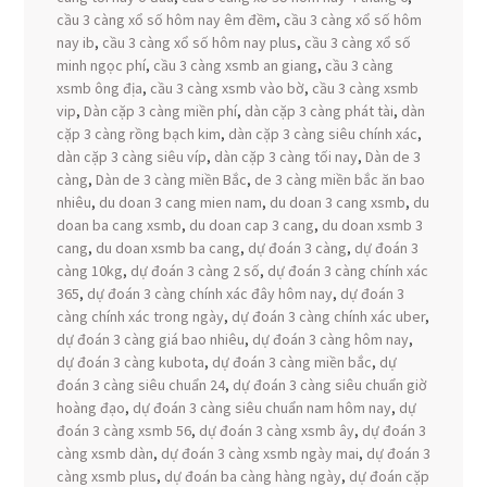
cầu 3 càng xổ số hôm nay êm đềm
,
cầu 3 càng xổ số hôm
nay ib
,
cầu 3 càng xổ số hôm nay plus
,
cầu 3 càng xổ số
minh ngọc phí
,
cầu 3 càng xsmb an giang
,
cầu 3 càng
xsmb ông địa
,
cầu 3 càng xsmb vào bờ
,
cầu 3 càng xsmb
vip
,
Dàn cặp 3 càng miền phí
,
dàn cặp 3 càng phát tài
,
dàn
cặp 3 càng rồng bạch kim
,
dàn cặp 3 càng siêu chính xác
,
dàn cặp 3 càng siêu víp
,
dàn cặp 3 càng tối nay
,
Dàn de 3
càng
,
Dàn de 3 càng miền Bắc
,
de 3 càng miền bắc ăn bao
nhiêu
,
du doan 3 cang mien nam
,
du doan 3 cang xsmb
,
du
doan ba cang xsmb
,
du doan cap 3 cang
,
du doan xsmb 3
cang
,
du doan xsmb ba cang
,
dự đoán 3 càng
,
dự đoán 3
càng 10kg
,
dự đoán 3 càng 2 số
,
dự đoán 3 càng chính xác
365
,
dự đoán 3 càng chính xác đây hôm nay
,
dự đoán 3
càng chính xác trong ngày
,
dự đoán 3 càng chính xác uber
,
dự đoán 3 càng giá bao nhiêu
,
dự đoán 3 càng hôm nay
,
dự đoán 3 càng kubota
,
dự đoán 3 càng miền bắc
,
dự
đoán 3 càng siêu chuẩn 24
,
dự đoán 3 càng siêu chuẩn giờ
hoàng đạo
,
dự đoán 3 càng siêu chuẩn nam hôm nay
,
dự
đoán 3 càng xsmb 56
,
dự đoán 3 càng xsmb ây
,
dự đoán 3
càng xsmb dàn
,
dự đoán 3 càng xsmb ngày mai
,
dự đoán 3
càng xsmb plus
,
dự đoán ba càng hàng ngày
,
dự đoán cặp