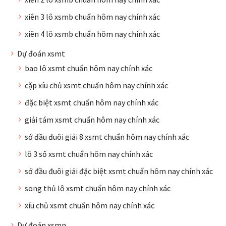
xiên 3 lô xsmb chuẩn hôm nay chính xác
xiên 4 lô xsmb chuẩn hôm nay chính xác
Dự đoán xsmt
bao lô xsmt chuẩn hôm nay chính xác
cặp xíu chủ xsmt chuẩn hôm nay chính xác
đặc biệt xsmt chuẩn hôm nay chính xác
giải tám xsmt chuẩn hôm nay chính xác
sớ đầu đuôi giải 8 xsmt chuẩn hôm nay chính xác
lô 3 số xsmt chuẩn hôm nay chính xác
sớ đầu đuôi giải đặc biệt xsmt chuẩn hôm nay chính xác
song thủ lô xsmt chuẩn hôm nay chính xác
xíu chủ xsmt chuẩn hôm nay chính xác
Dự đoán xsmn