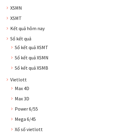
XSMN
XSMT
Kết quả hôm nay
Sổ kết quả
Sổ kết quả XSMT
Sổ kết quả XSMN
Sổ kết quả XSMB
Vietlott
Max 4D
Max 3D
Power 6/55
Mega 6/45
Xổ số vietlott