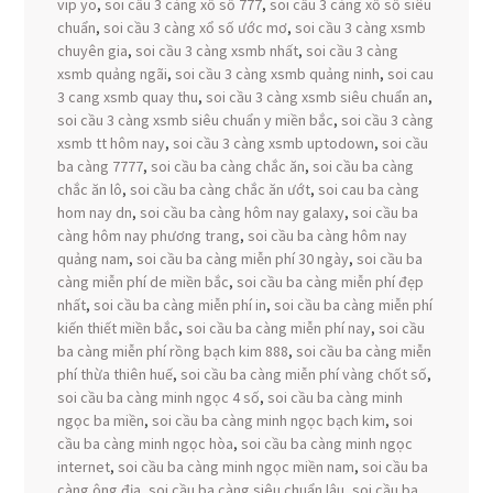
vip yo
,
soi cầu 3 càng xổ số 777
,
soi cầu 3 càng xổ số siêu
chuẩn
,
soi cầu 3 càng xổ số ước mơ
,
soi cầu 3 càng xsmb
chuyên gia
,
soi cầu 3 càng xsmb nhất
,
soi cầu 3 càng
xsmb quảng ngãi
,
soi cầu 3 càng xsmb quảng ninh
,
soi cau
3 cang xsmb quay thu
,
soi cầu 3 càng xsmb siêu chuẩn an
,
soi cầu 3 càng xsmb siêu chuẩn y miền bắc
,
soi cầu 3 càng
xsmb tt hôm nay
,
soi cầu 3 càng xsmb uptodown
,
soi cầu
ba càng 7777
,
soi cầu ba càng chắc ăn
,
soi cầu ba càng
chắc ăn lô
,
soi cầu ba càng chắc ăn ướt
,
soi cau ba càng
hom nay dn
,
soi cầu ba càng hôm nay galaxy
,
soi cầu ba
càng hôm nay phương trang
,
soi cầu ba càng hôm nay
quảng nam
,
soi cầu ba càng miễn phí 30 ngày
,
soi cầu ba
càng miễn phí de miền bắc
,
soi cầu ba càng miễn phí đẹp
nhất
,
soi cầu ba càng miễn phí in
,
soi cầu ba càng miễn phí
kiến thiết miền bắc
,
soi cầu ba càng miễn phí nay
,
soi cầu
ba càng miễn phí rồng bạch kim 888
,
soi cầu ba càng miễn
phí thừa thiên huế
,
soi cầu ba càng miễn phí vàng chốt số
,
soi cầu ba càng minh ngọc 4 số
,
soi cầu ba càng minh
ngọc ba miền
,
soi cầu ba càng minh ngọc bạch kim
,
soi
cầu ba càng minh ngọc hòa
,
soi cầu ba càng minh ngọc
internet
,
soi cầu ba càng minh ngọc miền nam
,
soi cầu ba
càng ông địa
,
soi cầu ba càng siêu chuẩn lâu
,
soi cầu ba