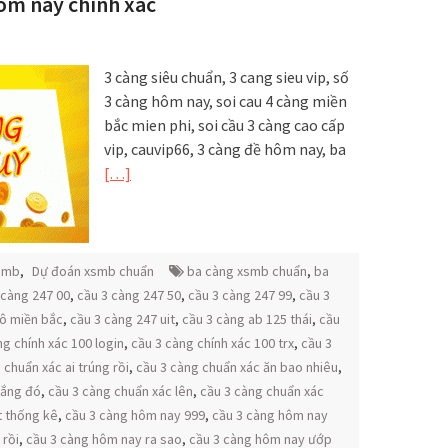
ôm nay chính xác
3 càng siêu chuẩn, 3 cang sieu vip, số
3 càng hôm nay, soi cau 4 càng miền
bắc mien phi, soi cầu 3 càng cao cấp
vip, cauvip66, 3 càng đề hôm nay, ba
[…]
smb
,
Dự đoán xsmb chuẩn
ba càng xsmb chuẩn
,
ba
 càng 247 00
,
cầu 3 càng 247 50
,
cầu 3 càng 247 99
,
cầu 3
tô miền bắc
,
cầu 3 càng 247 uit
,
cầu 3 càng ab 125 thái
,
cầu
ng chính xác 100 login
,
cầu 3 càng chính xác 100 trx
,
cầu 3
 chuẩn xác ai trúng rồi
,
cầu 3 càng chuẩn xác ăn bao nhiêu
,
hắng đó
,
cầu 3 càng chuẩn xác lên
,
cầu 3 càng chuẩn xác
t thống kê
,
cầu 3 càng hôm nay 999
,
cầu 3 càng hôm nay
 rồi
,
cầu 3 càng hôm nay ra sao
,
cầu 3 càng hôm nay ướp