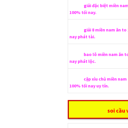
giải đặc biệt miền na
100% tối nay.
giải 8 miền nam ăn to
nay phát tài.
bao lô miền nam ăn t
nay phát lộc.
cặp xỉu chủ miền nam 
100% tối nay uy tín.
soi cầu 