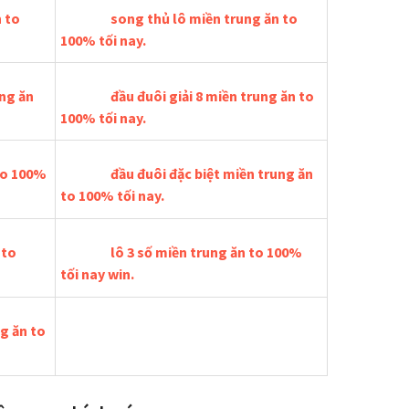
n to
song thủ lô miền trung ăn to
100% tối nay.
ung ăn
đầu đuôi giải 8 miền trung ăn to
100% tối nay.
 to 100%
đầu đuôi đặc biệt miền trung ăn
to 100% tối nay.
 to
lô 3 số miền trung ăn to 100%
tối nay win.
g ăn to