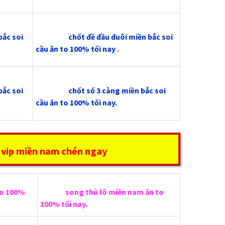
bắc soi
chốt đề đầu đuôi miền bắc soi
cầu ăn to 100% tối nay
.
bắc soi
chốt số 3 càng miền bắc soi
cầu ăn to 100% tối nay.
u vip miền nam chén ngay
to 100%
song thủ lô miền nam ăn to
100% tối nay.