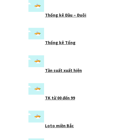
Thống kê Đầu – Đuôi
Thống kê Tổng
Tần suất xuất hiện
TK từ 00 đến 99
Loto miền Bắc