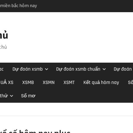
 miền bắc hôm nay
dàn đề miền bắc hôm
ngày 06/09/2026
lô đẹp ngày
hủ
ô xiên đẹp nhất hôm nay
 thủ
ac
Dự đoán xsmb
Dự đoán xsmb chuẩn
Dự đoán
QUẢ XS
XSMB
XSMN
XSMT
Kết quả hôm nay
Sổ
 thử
Sổ mơ