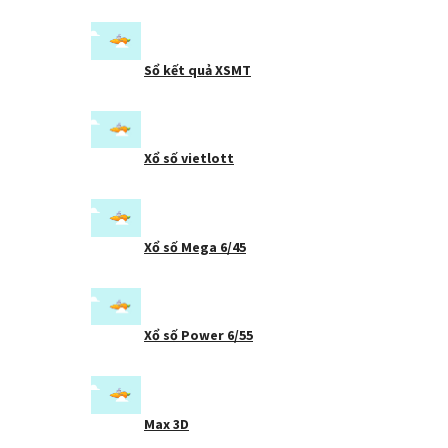
Sổ kết quả XSMT
Xổ số vietlott
Xổ số Mega 6/45
Xổ số Power 6/55
Max 3D