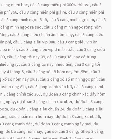
3 cang mien bac
,
cầu 3 càng miễn phí 000webhost
,
cầu 3
ễn phí 366
,
cầu 3 càng miễn phí giá rẻ
,
cầu 3 càng miễn phí
cầu 3 càng minh ngọc 6 số
,
cầu 3 càng minh ngọc ibi
,
cầu 3
 càng minh ngọc ra sao
,
cầu 3 càng minh ngọc rồng hôm
ương
,
cầu 3 càng siêu chuẩn âm hôm nay
,
cầu 3 càng siêu
ẩn phí
,
cầu 3 càng siêu vip 888
,
cầu 3 càng siêu vip ăn
ip ba miền
,
cầu 3 càng siêu vip ơ miền bắc
,
cầu 3 càng siêu
 00
,
cầu 3 càng tối nay 09
,
cầu 3 càng tối nay có trúng
 nhiêu ngày
,
cầu 3 càng tối nay nhiêu tiền
,
cầu 3 càng tối
nay 4 tháng 6
,
cầu 3 càng xổ số hôm nay êm đềm
,
cầu 3
g xổ số hôm nay plus
,
cầu 3 càng xổ số minh ngọc phí
,
cầu
g xsmb ông địa
,
cầu 3 càng xsmb vào bờ
,
cầu 3 càng xsmb
n 3 càng chính xác 365
,
dự đoán 3 càng chính xác đây hôm
ong ngày
,
dự đoán 3 càng chính xác uber
,
dự đoán 3 càng
ubota
,
dự đoán 3 càng siêu chuẩn 24
,
dự đoán 3 càng siêu
càng siêu chuẩn nam hôm nay
,
dự đoán 3 càng xsmb 56
,
 3 càng xsmb dàn
,
dự đoán 3 càng xsmb ngày mai
,
dự
ng
,
đề ba càng hôm nay
,
gấu soi cầu 3 càng
,
Ghép 3 càng
,
 càng đề
,
giá ăn 3 càng
,
hôm nay đánh 3 càng con gì
,