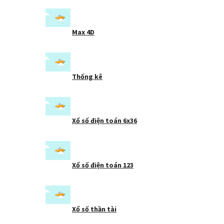
Max 4D
Thống kê
Xổ số điện toán 6x36
Xổ số điện toán 123
Xổ số thần tài