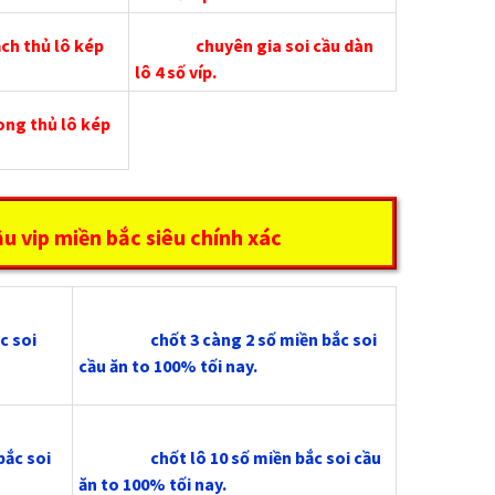
ạch thủ lô kép
chuyên gia soi cầu dàn
lô 4 số víp.
ong thủ lô kép
ầu vip miền bắc siêu chính xác
c soi
chốt 3 càng 2 số miền bắc soi
cầu ăn to 100% tối nay.
bắc soi
chốt lô 10 số miền bắc soi cầu
ăn to 100% tối nay.