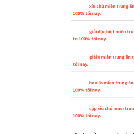
xỉu chủ miền trung ă
100% tối nay.
giải đặc biệt miền tr
to 100% tối nay.
giải 8 miền trung ăn
tối nay.
bao lô miền trung ăn
100% tối nay.
cặp xỉu chủ miền trun
100% tối nay.