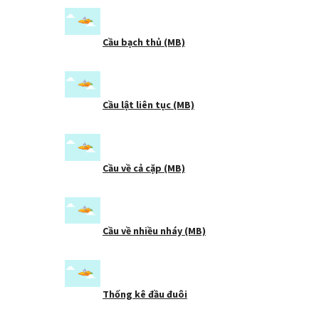
Cầu bạch thủ (MB)
Cầu lật liên tục (MB)
Cầu về cả cặp (MB)
Cầu về nhiều nháy (MB)
Thống kê đầu đuôi