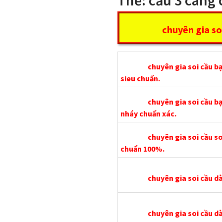
Thẻ:
cầu 3 càng 
chuyên gia so
chuyên gia soi cầu bạ
sieu chuẩn.
chuyên gia soi cầu bạ
nháy chuẩn xác.
chuyên gia soi cầu so
chuẩn 100%.
chuyên gia soi cầu dà
chuyên gia soi cầu dà