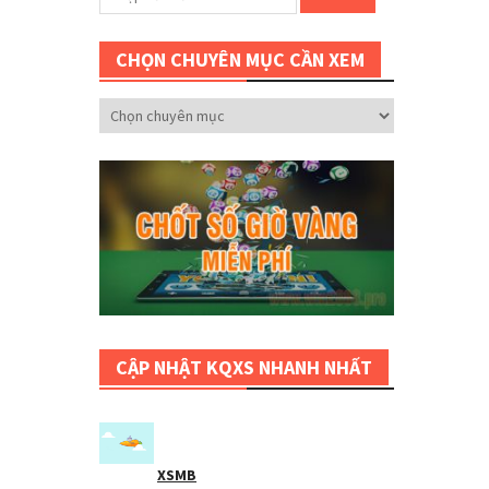
CHỌN CHUYÊN MỤC CẦN XEM
CHỌN
CHUYÊN
MỤC
CẦN
XEM
CẬP NHẬT KQXS NHANH NHẤT
XSMB