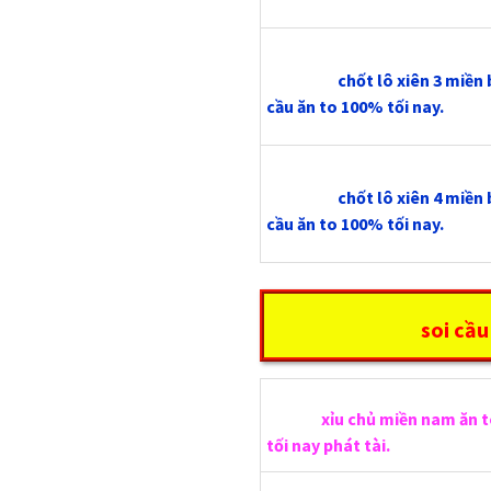
chốt lô xiên 3 miền 
cầu ăn to 100% tối nay.
chốt lô xiên 4 miền 
cầu ăn to 100% tối nay.
soi cầ
xỉu chủ miền nam ăn 
tối nay phát tài.