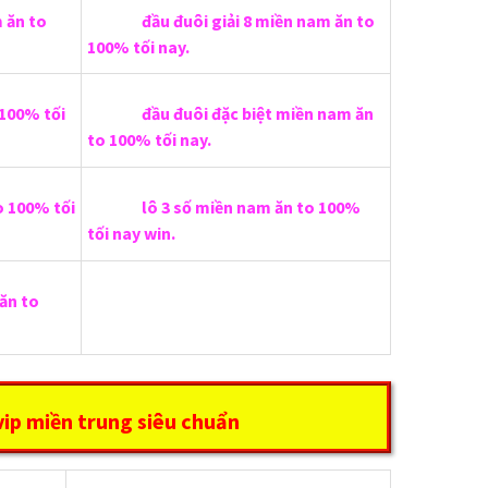
m ăn to
đầu đuôi giải 8 miền nam ăn to
100% tối nay.
 100% tối
đầu đuôi đặc biệt miền nam ăn
to 100% tối nay.
o 100% tối
lô 3 số miền nam ăn to 100%
tối nay win.
ăn to
vip miền trung siêu chuẩn