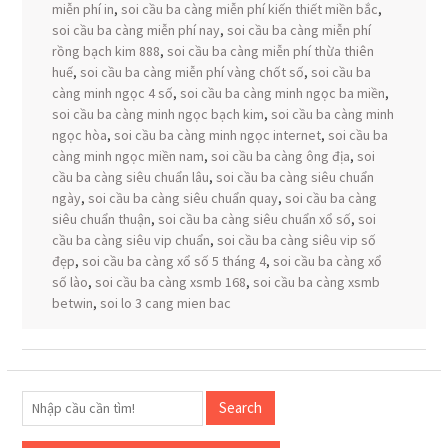
miễn phí in
,
soi cầu ba càng miễn phí kiến thiết miền bắc
,
soi cầu ba càng miễn phí nay
,
soi cầu ba càng miễn phí
rồng bạch kim 888
,
soi cầu ba càng miễn phí thừa thiên
huế
,
soi cầu ba càng miễn phí vàng chốt số
,
soi cầu ba
càng minh ngọc 4 số
,
soi cầu ba càng minh ngọc ba miền
,
soi cầu ba càng minh ngọc bạch kim
,
soi cầu ba càng minh
ngọc hòa
,
soi cầu ba càng minh ngọc internet
,
soi cầu ba
càng minh ngọc miền nam
,
soi cầu ba càng ông địa
,
soi
cầu ba càng siêu chuẩn lâu
,
soi cầu ba càng siêu chuẩn
ngày
,
soi cầu ba càng siêu chuẩn quay
,
soi cầu ba càng
siêu chuẩn thuận
,
soi cầu ba càng siêu chuẩn xổ số
,
soi
cầu ba càng siêu vip chuẩn
,
soi cầu ba càng siêu vip số
đẹp
,
soi cầu ba càng xổ số 5 tháng 4
,
soi cầu ba càng xổ
số lào
,
soi cầu ba càng xsmb 168
,
soi cầu ba càng xsmb
betwin
,
soi lo 3 cang mien bac
Search