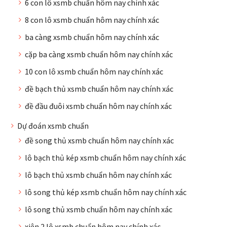
6 con lô xsmb chuẩn hôm nay chính xác
8 con lô xsmb chuẩn hôm nay chính xác
ba càng xsmb chuẩn hôm nay chính xác
cặp ba càng xsmb chuẩn hôm nay chính xác
10 con lô xsmb chuẩn hôm nay chính xác
đề bạch thủ xsmb chuẩn hôm nay chính xác
đề đầu đuôi xsmb chuẩn hôm nay chính xác
Dự đoán xsmb chuẩn
đề song thủ xsmb chuẩn hôm nay chính xác
lô bạch thủ kép xsmb chuẩn hôm nay chính xác
lô bạch thủ xsmb chuẩn hôm nay chính xác
lô song thủ kép xsmb chuẩn hôm nay chính xác
lô song thủ xsmb chuẩn hôm nay chính xác
xiên 2 lô xsmb chuẩn hôm nay chính xác