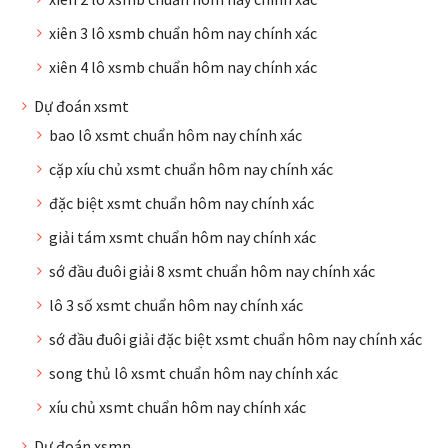
xiên 3 lô xsmb chuẩn hôm nay chính xác
xiên 4 lô xsmb chuẩn hôm nay chính xác
Dự đoán xsmt
bao lô xsmt chuẩn hôm nay chính xác
cặp xíu chủ xsmt chuẩn hôm nay chính xác
đặc biệt xsmt chuẩn hôm nay chính xác
giải tám xsmt chuẩn hôm nay chính xác
sớ đầu đuôi giải 8 xsmt chuẩn hôm nay chính xác
lô 3 số xsmt chuẩn hôm nay chính xác
sớ đầu đuôi giải đặc biệt xsmt chuẩn hôm nay chính xác
song thủ lô xsmt chuẩn hôm nay chính xác
xíu chủ xsmt chuẩn hôm nay chính xác
Dự đoán xsmn