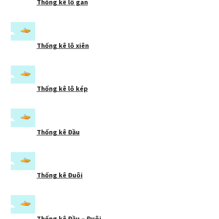
Thống kê lô gan
Thống kê lô xiên
Thống kê lô kép
Thống kê Đầu
Thống kê Đuôi
Thống kê Đầu – Đuôi