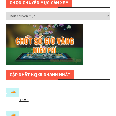
CHỌN CHUYÊN MỤC CẦN XEM
CHỌN
CHUYÊN
MỤC
CẦN
XEM
CẬP NHẬT KQXS NHANH NHẤT
XSMB