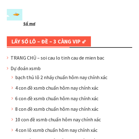
Sổ mơ
LẤY SỐ LÔ – ĐỀ – 3 CÀNG VIP ⇙
TRANG CHỦ – soi cau lo tinh cau de mien bac
Dự đoán xsmb
bạch thủ lô 2 nháy chuẩn hôm nay chính xác
4 con đề xsmb chuẩn hôm nay chính xác
6 con đề xsmb chuẩn hôm nay chính xác
8 con đề xsmb chuẩn hôm nay chính xác
10 con đề xsmb chuẩn hôm nay chính xác
4 con lô xsmb chuẩn hôm nay chính xác