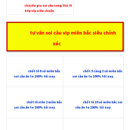
chuyên gia soi cầu song thủ lô
kép víp siêu chuẩn.
tư vấn soi cầu vip miền bắc siêu chính
xác
chốt lô 8 số miền bắc
chốt 3 càng 2 số miền bắc
soi cầu ăn to 100% tối nay.
soi cầu ăn to 100% tối nay.
chốt lô xiên 2 miền bắc
chốt lô 10 số miền bắc soi
soi cầu ăn to 100% tối nay.
cầu ăn to 100% tối nay.