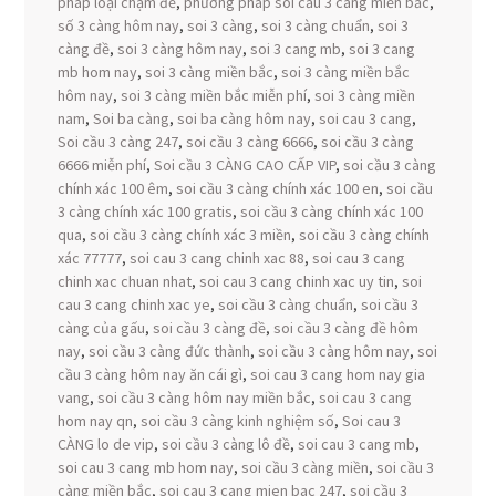
pháp loại chạm đề
,
phương pháp soi cầu 3 càng miền bắc
,
số 3 càng hôm nay
,
soi 3 càng
,
soi 3 càng chuẩn
,
soi 3
càng đề
,
soi 3 càng hôm nay
,
soi 3 cang mb
,
soi 3 cang
mb hom nay
,
soi 3 càng miền bắc
,
soi 3 càng miền bắc
hôm nay
,
soi 3 càng miền bắc miễn phí
,
soi 3 càng miền
nam
,
Soi ba càng
,
soi ba càng hôm nay
,
soi cau 3 cang
,
Soi cầu 3 càng 247
,
soi cầu 3 càng 6666
,
soi cầu 3 càng
6666 miễn phí
,
Soi cầu 3 CÀNG CAO CẤP VIP
,
soi cầu 3 càng
chính xác 100 êm
,
soi cầu 3 càng chính xác 100 en
,
soi cầu
3 càng chính xác 100 gratis
,
soi cầu 3 càng chính xác 100
qua
,
soi cầu 3 càng chính xác 3 miền
,
soi cầu 3 càng chính
xác 77777
,
soi cau 3 cang chinh xac 88
,
soi cau 3 cang
chinh xac chuan nhat
,
soi cau 3 cang chinh xac uy tin
,
soi
cau 3 cang chinh xac ye
,
soi cầu 3 càng chuẩn
,
soi cầu 3
càng của gấu
,
soi cầu 3 càng đề
,
soi cầu 3 càng đề hôm
nay
,
soi cầu 3 càng đức thành
,
soi cầu 3 càng hôm nay
,
soi
cầu 3 càng hôm nay ăn cái gì
,
soi cau 3 cang hom nay gia
vang
,
soi cầu 3 càng hôm nay miền bắc
,
soi cau 3 cang
hom nay qn
,
soi cầu 3 càng kinh nghiệm số
,
Soi cau 3
CÀNG lo de vip
,
soi cầu 3 càng lô đề
,
soi cau 3 cang mb
,
soi cau 3 cang mb hom nay
,
soi cầu 3 càng miền
,
soi cầu 3
càng miền bắc
,
soi cau 3 cang mien bac 247
,
soi cầu 3