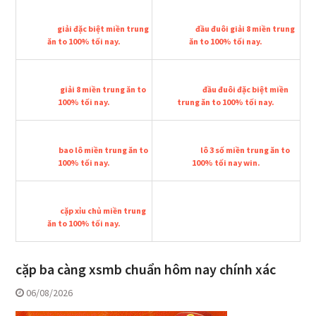
giải đặc biệt miền trung
đầu đuôi giải 8 miền trung
ăn to 100% tối nay.
ăn to 100% tối nay.
giải 8 miền trung ăn to
đầu đuôi đặc biệt miền
100% tối nay.
trung ăn to 100% tối nay.
bao lô miền trung ăn to
lô 3 số miền trung ăn to
100% tối nay.
100% tối nay win.
cặp xỉu chủ miền trung
ăn to 100% tối nay.
cặp ba càng xsmb chuẩn hôm nay chính xác
06/08/2026