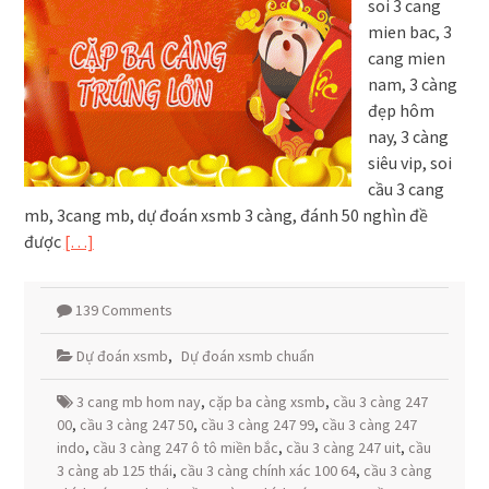
soi 3 cang
mien bac, 3
cang mien
nam, 3 càng
đẹp hôm
nay, 3 càng
siêu vip, soi
cầu 3 cang
mb, 3cang mb, dự đoán xsmb 3 càng, đánh 50 nghìn đề
được
[…]
139 Comments
Dự đoán xsmb
,
Dự đoán xsmb chuẩn
3 cang mb hom nay
,
cặp ba càng xsmb
,
cầu 3 càng 247
00
,
cầu 3 càng 247 50
,
cầu 3 càng 247 99
,
cầu 3 càng 247
indo
,
cầu 3 càng 247 ô tô miền bắc
,
cầu 3 càng 247 uit
,
cầu
3 càng ab 125 thái
,
cầu 3 càng chính xác 100 64
,
cầu 3 càng