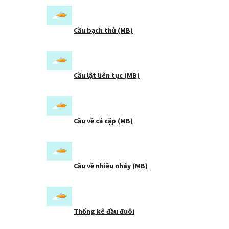
Cầu bạch thủ (MB)
Cầu lật liên tục (MB)
Cầu về cả cặp (MB)
Cầu về nhiều nháy (MB)
Thống kê đầu đuôi