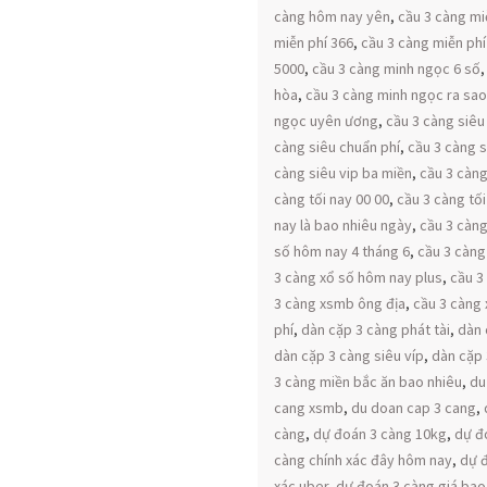
càng hôm nay yên
,
cầu 3 càng m
miễn phí 366
,
cầu 3 càng miễn phí
5000
,
cầu 3 càng minh ngọc 6 số
hòa
,
cầu 3 càng minh ngọc ra sao
ngọc uyên ương
,
cầu 3 càng siê
càng siêu chuẩn phí
,
cầu 3 càng s
càng siêu vip ba miền
,
cầu 3 càng
càng tối nay 00 00
,
cầu 3 càng tối
nay là bao nhiêu ngày
,
cầu 3 càng
số hôm nay 4 tháng 6
,
cầu 3 càn
3 càng xổ số hôm nay plus
,
cầu 3
3 càng xsmb ông địa
,
cầu 3 càng
phí
,
dàn cặp 3 càng phát tài
,
dàn 
dàn cặp 3 càng siêu víp
,
dàn cặp 
3 càng miền bắc ăn bao nhiêu
,
du
cang xsmb
,
du doan cap 3 cang
,
càng
,
dự đoán 3 càng 10kg
,
dự đ
càng chính xác đây hôm nay
,
dự đ
xác uber
,
dự đoán 3 càng giá bao