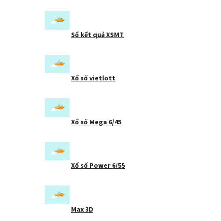
Sổ kết quả XSMT
Xổ số vietlott
Xổ số Mega 6/45
Xổ số Power 6/55
Max 3D