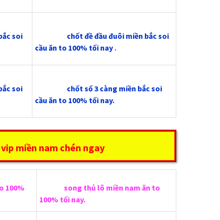
bắc soi
chốt đề đầu đuôi miền bắc soi
cầu ăn to 100% tối nay
.
bắc soi
chốt số 3 càng miền bắc soi
cầu ăn to 100% tối nay.
u vip miền nam chén ngay
to 100%
song thủ lô miền nam ăn to
100% tối nay.