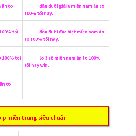
m ăn to
đầu đuôi giải 8 miền nam ăn to
100% tối nay.
 100% tối
đầu đuôi đặc biệt miền nam ăn
to 100% tối nay.
o 100% tối
lô 3 số miền nam ăn to 100%
tối nay win.
ăn to
vip miền trung siêu chuẩn