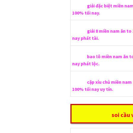
giải đặc biệt miền na
100% tối nay.
giải 8 miền nam ăn to
nay phát tài.
bao lô miền nam ăn t
nay phát lộc.
cặp xỉu chủ miền nam 
100% tối nay uy tín.
soi cầu 