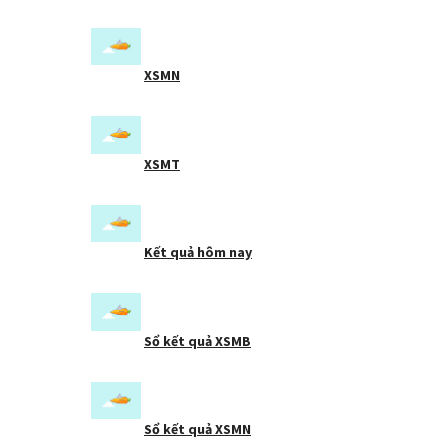
XSMN
XSMT
Kết quả hôm nay
Sổ kết quả XSMB
Sổ kết quả XSMN