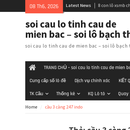
Skip
8 con lô xsmb c
Latest News
08 Th6, 2026
to
đề bạch thủ xs
content
chính xác
soi cau lo tinh cau de
4 con lô xsmb c
mien bac – soi lô bạch t
soi cau lo tinh cau de mien bac – soi lô bạch
TRANG CHỦ – soi cau lo tinh cau de mien b
Home
Cung cấp số lô đề
Dịch vụ chính xác
KẾT 
TK Cầu
Thống kê
KQ Lô tô
Quay
Home
cầu 3 càng 247 indo