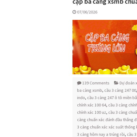
cặp ba càng xsmb chu
07/06/2026
139 Comments
Dự đoán 
ba càng xsmb
,
cầu 3 càng 247 00
indo
,
cầu 3 càng 247 ô tô miền b
chính xác 100 64
,
cầu 3 càng chính
chính xác 100 uz
,
cầu 3 càng chuẩn
càng chuẩn xác đánh đầu thắng 
3 càng chuẩn xác xác suất thống 
3 càng hôm nay a trúng rồi
,
cầu 3