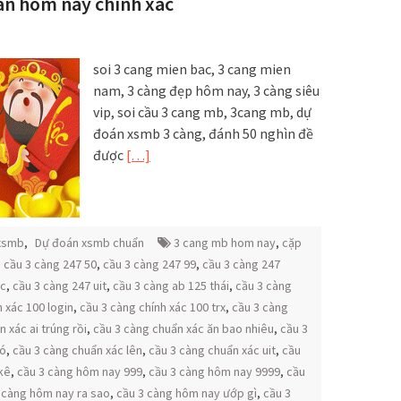
ẩn hôm nay chính xác
soi 3 cang mien bac, 3 cang mien
nam, 3 càng đẹp hôm nay, 3 càng siêu
vip, soi cầu 3 cang mb, 3cang mb, dự
đoán xsmb 3 càng, đánh 50 nghìn đề
được
[…]
xsmb
,
Dự đoán xsmb chuẩn
3 cang mb hom nay
,
cặp
,
cầu 3 càng 247 50
,
cầu 3 càng 247 99
,
cầu 3 càng 247
ắc
,
cầu 3 càng 247 uit
,
cầu 3 càng ab 125 thái
,
cầu 3 càng
 xác 100 login
,
cầu 3 càng chính xác 100 trx
,
cầu 3 càng
 xác ai trúng rồi
,
cầu 3 càng chuẩn xác ăn bao nhiêu
,
cầu 3
đó
,
cầu 3 càng chuẩn xác lên
,
cầu 3 càng chuẩn xác uit
,
cầu
kê
,
cầu 3 càng hôm nay 999
,
cầu 3 càng hôm nay 9999
,
cầu
 càng hôm nay ra sao
,
cầu 3 càng hôm nay ướp gì
,
cầu 3