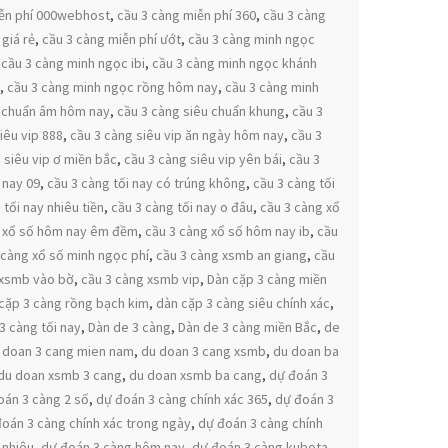
iễn phí 000webhost
,
cầu 3 càng miễn phí 360
,
cầu 3 càng
 giá rẻ
,
cầu 3 càng miễn phí ướt
,
cầu 3 càng minh ngọc
,
cầu 3 càng minh ngọc ibi
,
cầu 3 càng minh ngọc khánh
,
cầu 3 càng minh ngọc rồng hôm nay
,
cầu 3 càng minh
u chuẩn âm hôm nay
,
cầu 3 càng siêu chuẩn khung
,
cầu 3
iêu vip 888
,
cầu 3 càng siêu vip ăn ngày hôm nay
,
cầu 3
 siêu vip ơ miền bắc
,
cầu 3 càng siêu vip yên bái
,
cầu 3
 nay 09
,
cầu 3 càng tối nay có trúng không
,
cầu 3 càng tối
 tối nay nhiêu tiền
,
cầu 3 càng tối nay o đâu
,
cầu 3 càng xổ
g xổ số hôm nay êm đềm
,
cầu 3 càng xổ số hôm nay ib
,
cầu
 càng xổ số minh ngọc phí
,
cầu 3 càng xsmb an giang
,
cầu
 xsmb vào bờ
,
cầu 3 càng xsmb vip
,
Dàn cặp 3 càng miền
cặp 3 càng rồng bạch kim
,
dàn cặp 3 càng siêu chính xác
,
3 càng tối nay
,
Dàn de 3 càng
,
Dàn de 3 càng miền Bắc
,
de
 doan 3 cang mien nam
,
du doan 3 cang xsmb
,
du doan ba
du doan xsmb 3 cang
,
du doan xsmb ba cang
,
dự đoán 3
oán 3 càng 2 số
,
dự đoán 3 càng chính xác 365
,
dự đoán 3
oán 3 càng chính xác trong ngày
,
dự đoán 3 càng chính
 nhiêu
,
dự đoán 3 càng hôm nay
,
dự đoán 3 càng kubota
,