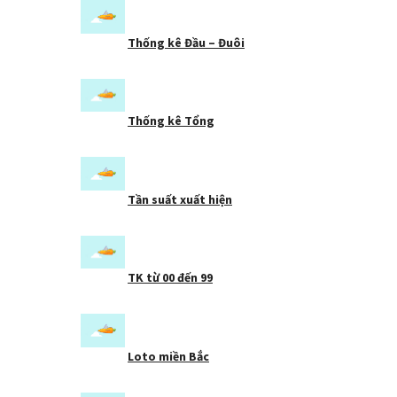
Thống kê Đầu – Đuôi
Thống kê Tổng
Tần suất xuất hiện
TK từ 00 đến 99
Loto miền Bắc