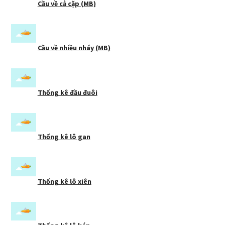
Cầu về cả cặp (MB)
Cầu về nhiều nháy (MB)
Thống kê đầu đuôi
Thống kê lô gan
Thống kê lô xiên