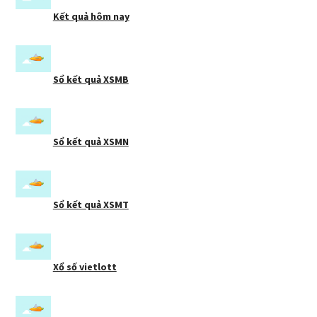
Kết quả hôm nay
Sổ kết quả XSMB
Sổ kết quả XSMN
Sổ kết quả XSMT
Xổ số vietlott