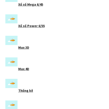
Xổ số Mega 6/45
Xổ số Power 6/55
Max 3D
Max 4D
Thống kê