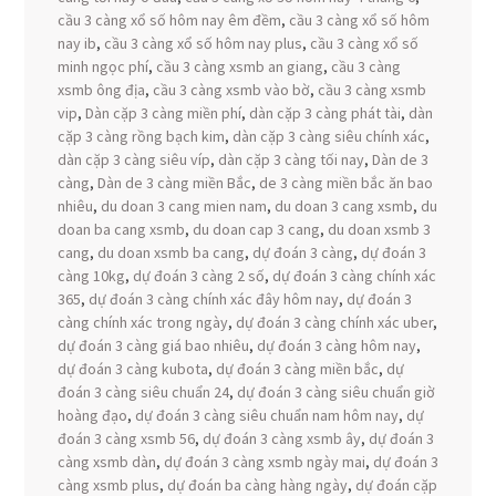
cầu 3 càng xổ số hôm nay êm đềm
,
cầu 3 càng xổ số hôm
nay ib
,
cầu 3 càng xổ số hôm nay plus
,
cầu 3 càng xổ số
minh ngọc phí
,
cầu 3 càng xsmb an giang
,
cầu 3 càng
xsmb ông địa
,
cầu 3 càng xsmb vào bờ
,
cầu 3 càng xsmb
vip
,
Dàn cặp 3 càng miền phí
,
dàn cặp 3 càng phát tài
,
dàn
cặp 3 càng rồng bạch kim
,
dàn cặp 3 càng siêu chính xác
,
dàn cặp 3 càng siêu víp
,
dàn cặp 3 càng tối nay
,
Dàn de 3
càng
,
Dàn de 3 càng miền Bắc
,
de 3 càng miền bắc ăn bao
nhiêu
,
du doan 3 cang mien nam
,
du doan 3 cang xsmb
,
du
doan ba cang xsmb
,
du doan cap 3 cang
,
du doan xsmb 3
cang
,
du doan xsmb ba cang
,
dự đoán 3 càng
,
dự đoán 3
càng 10kg
,
dự đoán 3 càng 2 số
,
dự đoán 3 càng chính xác
365
,
dự đoán 3 càng chính xác đây hôm nay
,
dự đoán 3
càng chính xác trong ngày
,
dự đoán 3 càng chính xác uber
,
dự đoán 3 càng giá bao nhiêu
,
dự đoán 3 càng hôm nay
,
dự đoán 3 càng kubota
,
dự đoán 3 càng miền bắc
,
dự
đoán 3 càng siêu chuẩn 24
,
dự đoán 3 càng siêu chuẩn giờ
hoàng đạo
,
dự đoán 3 càng siêu chuẩn nam hôm nay
,
dự
đoán 3 càng xsmb 56
,
dự đoán 3 càng xsmb ây
,
dự đoán 3
càng xsmb dàn
,
dự đoán 3 càng xsmb ngày mai
,
dự đoán 3
càng xsmb plus
,
dự đoán ba càng hàng ngày
,
dự đoán cặp