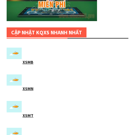
CẬP NHẬT KQXS NHANH NHẤT
XSMB
XSMN
XSMT