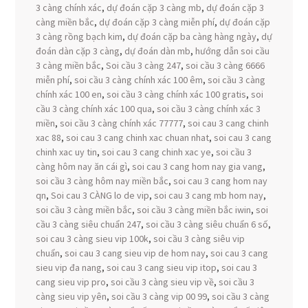
3 càng chính xác
,
dự đoán cặp 3 càng mb
,
dự đoán cặp 3
càng miền bắc
,
dự đoán cặp 3 càng miễn phí
,
dự đoán cặp
3 càng rồng bạch kim
,
dự đoán cặp ba càng hàng ngày
,
dự
đoán dàn cặp 3 càng
,
dự đoán dàn mb
,
hướng dẫn soi cầu
3 càng miền bắc
,
Soi cầu 3 càng 247
,
soi cầu 3 càng 6666
miễn phí
,
soi cầu 3 càng chính xác 100 êm
,
soi cầu 3 càng
chính xác 100 en
,
soi cầu 3 càng chính xác 100 gratis
,
soi
cầu 3 càng chính xác 100 qua
,
soi cầu 3 càng chính xác 3
miền
,
soi cầu 3 càng chính xác 77777
,
soi cau 3 cang chinh
xac 88
,
soi cau 3 cang chinh xac chuan nhat
,
soi cau 3 cang
chinh xac uy tin
,
soi cau 3 cang chinh xac ye
,
soi cầu 3
càng hôm nay ăn cái gì
,
soi cau 3 cang hom nay gia vang
,
soi cầu 3 càng hôm nay miền bắc
,
soi cau 3 cang hom nay
qn
,
Soi cau 3 CÀNG lo de vip
,
soi cau 3 cang mb hom nay
,
soi cầu 3 càng miền bắc
,
soi cầu 3 càng miền bắc iwin
,
soi
cầu 3 càng siêu chuẩn 247
,
soi cầu 3 càng siêu chuẩn 6 số
,
soi cau 3 càng sieu vip 100k
,
soi cầu 3 càng siêu vip
chuẩn
,
soi cau 3 cang sieu vip de hom nay
,
soi cau 3 cang
sieu vip đa nang
,
soi cau 3 cang sieu vip itop
,
soi cau 3
cang sieu vip pro
,
soi cầu 3 càng sieu vip về
,
soi cầu 3
càng sieu vip yên
,
soi cầu 3 càng vip 00 99
,
soi cầu 3 càng