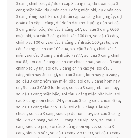
3 càng chính xác
,
dự đoán cặp 3 càng mb
,
dự đoán cặp 3
càng miền bắc
,
dự đoán cặp 3 càng miễn phí
,
dự đoán cặp
3 càng rồng bạch kim
,
dự đoán cặp ba càng hàng ngày
,
dự
đoán dàn cặp 3 càng
,
dự đoán dàn mb
,
hướng dẫn soi cầu
3 càng miền bắc
,
Soi cầu 3 càng 247
,
soi cầu 3 càng 6666
miễn phí
,
soi cầu 3 càng chính xác 100 êm
,
soi cầu 3 càng
chính xác 100 en
,
soi cầu 3 càng chính xác 100 gratis
,
soi
cầu 3 càng chính xác 100 qua
,
soi cầu 3 càng chính xác 3
miền
,
soi cầu 3 càng chính xác 77777
,
soi cau 3 cang chinh
xac 88
,
soi cau 3 cang chinh xac chuan nhat
,
soi cau 3 cang
chinh xac uy tin
,
soi cau 3 cang chinh xac ye
,
soi cầu 3
càng hôm nay ăn cái gì
,
soi cau 3 cang hom nay gia vang
,
soi cầu 3 càng hôm nay miền bắc
,
soi cau 3 cang hom nay
qn
,
Soi cau 3 CÀNG lo de vip
,
soi cau 3 cang mb hom nay
,
soi cầu 3 càng miền bắc
,
soi cầu 3 càng miền bắc iwin
,
soi
cầu 3 càng siêu chuẩn 247
,
soi cầu 3 càng siêu chuẩn 6 số
,
soi cau 3 càng sieu vip 100k
,
soi cầu 3 càng siêu vip
chuẩn
,
soi cau 3 cang sieu vip de hom nay
,
soi cau 3 cang
sieu vip đa nang
,
soi cau 3 cang sieu vip itop
,
soi cau 3
cang sieu vip pro
,
soi cầu 3 càng sieu vip về
,
soi cầu 3
càng sieu vip yên
,
soi cầu 3 càng vip 00 99
,
soi cầu 3 càng