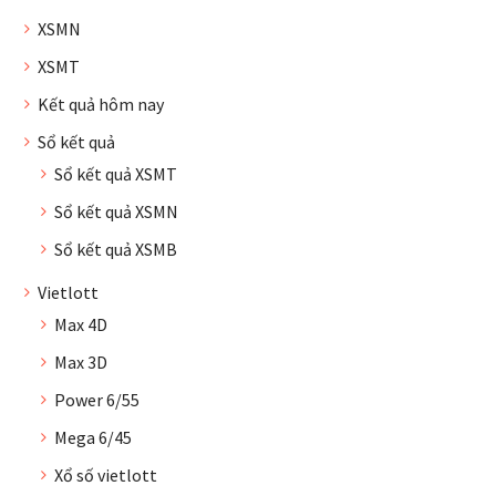
XSMN
XSMT
Kết quả hôm nay
Sổ kết quả
Sổ kết quả XSMT
Sổ kết quả XSMN
Sổ kết quả XSMB
Vietlott
Max 4D
Max 3D
Power 6/55
Mega 6/45
Xổ số vietlott