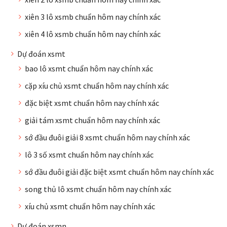
xiên 3 lô xsmb chuẩn hôm nay chính xác
xiên 4 lô xsmb chuẩn hôm nay chính xác
Dự đoán xsmt
bao lô xsmt chuẩn hôm nay chính xác
cặp xíu chủ xsmt chuẩn hôm nay chính xác
đặc biệt xsmt chuẩn hôm nay chính xác
giải tám xsmt chuẩn hôm nay chính xác
sớ đầu đuôi giải 8 xsmt chuẩn hôm nay chính xác
lô 3 số xsmt chuẩn hôm nay chính xác
sớ đầu đuôi giải đặc biệt xsmt chuẩn hôm nay chính xác
song thủ lô xsmt chuẩn hôm nay chính xác
xíu chủ xsmt chuẩn hôm nay chính xác
Dự đoán xsmn