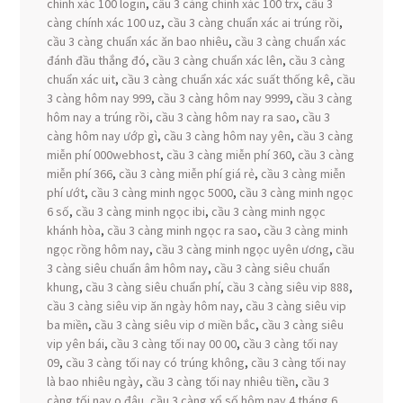
chính xác 100 login
,
cầu 3 càng chính xác 100 trx
,
cầu 3
càng chính xác 100 uz
,
cầu 3 càng chuẩn xác ai trúng rồi
,
cầu 3 càng chuẩn xác ăn bao nhiêu
,
cầu 3 càng chuẩn xác
đánh đầu thắng đó
,
cầu 3 càng chuẩn xác lên
,
cầu 3 càng
chuẩn xác uit
,
cầu 3 càng chuẩn xác xác suất thống kê
,
cầu
3 càng hôm nay 999
,
cầu 3 càng hôm nay 9999
,
cầu 3 càng
hôm nay a trúng rồi
,
cầu 3 càng hôm nay ra sao
,
cầu 3
càng hôm nay ướp gì
,
cầu 3 càng hôm nay yên
,
cầu 3 càng
miễn phí 000webhost
,
cầu 3 càng miễn phí 360
,
cầu 3 càng
miễn phí 366
,
cầu 3 càng miễn phí giá rẻ
,
cầu 3 càng miễn
phí ướt
,
cầu 3 càng minh ngọc 5000
,
cầu 3 càng minh ngọc
6 số
,
cầu 3 càng minh ngọc ibi
,
cầu 3 càng minh ngọc
khánh hòa
,
cầu 3 càng minh ngọc ra sao
,
cầu 3 càng minh
ngọc rồng hôm nay
,
cầu 3 càng minh ngọc uyên ương
,
cầu
3 càng siêu chuẩn âm hôm nay
,
cầu 3 càng siêu chuẩn
khung
,
cầu 3 càng siêu chuẩn phí
,
cầu 3 càng siêu vip 888
,
cầu 3 càng siêu vip ăn ngày hôm nay
,
cầu 3 càng siêu vip
ba miền
,
cầu 3 càng siêu vip ơ miền bắc
,
cầu 3 càng siêu
vip yên bái
,
cầu 3 càng tối nay 00 00
,
cầu 3 càng tối nay
09
,
cầu 3 càng tối nay có trúng không
,
cầu 3 càng tối nay
là bao nhiêu ngày
,
cầu 3 càng tối nay nhiêu tiền
,
cầu 3
càng tối nay o đâu
,
cầu 3 càng xổ số hôm nay 4 tháng 6
,