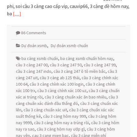
phi, soi cầu 3 càng cao cấp vip, cauvip66, 3 càng đề hôm nay,
ba
[…]
86 Comments
Dự đoán xsmb
,
Dự đoán xsmb chuẩn
ba càng xsmb chuẩn
,
ba càng xsmb chuẩn hôm nay
,
cầu 3 càng 247 00
,
cầu 3 càng 247 50
,
cầu 3 càng 247 99
,
cầu 3 càng 247 indo
,
cầu 3 càng 247 ô tô miền bắc
,
cầu 3
càng 247 uit
,
cầu 3 càng ab 125 thái
,
cầu 3 càng chính xác
100 64
,
cầu 3 càng chính xác 100 login
,
cầu 3 càng chính
xác 100 trx
,
cầu 3 càng chính xác 100 uz
,
cầu 3 càng chuẩn
xác ai trúng rồi
,
cầu 3 càng chuẩn xác ăn bao nhiêu
,
cầu 3
càng chuẩn xác đánh đầu thắng đó
,
cầu 3 càng chuẩn xác
lên
,
cầu 3 càng chuẩn xác uit
,
cầu 3 càng chuẩn xác xác
suất thống kê
,
cầu 3 càng hôm nay 999
,
cầu 3 càng hôm
nay 9999
,
cầu 3 càng hôm nay a trúng rồi
,
cầu 3 càng hôm
nay ra sao
,
cầu 3 càng hôm nay ướp gì
,
cầu 3 càng hôm
nay yên
,
cau 3 cang mien bac
,
cầu 3 càng miễn phí