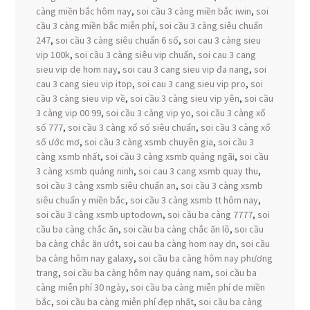
càng miền bắc hôm nay
,
soi cầu 3 càng miền bắc iwin
,
soi
cầu 3 càng miền bắc miễn phí
,
soi cầu 3 càng siêu chuẩn
247
,
soi cầu 3 càng siêu chuẩn 6 số
,
soi cau 3 càng sieu
vip 100k
,
soi cầu 3 càng siêu vip chuẩn
,
soi cau 3 cang
sieu vip de hom nay
,
soi cau 3 cang sieu vip đa nang
,
soi
cau 3 cang sieu vip itop
,
soi cau 3 cang sieu vip pro
,
soi
cầu 3 càng sieu vip về
,
soi cầu 3 càng sieu vip yên
,
soi cầu
3 càng vip 00 99
,
soi cầu 3 càng vip yo
,
soi cầu 3 càng xổ
số 777
,
soi cầu 3 càng xổ số siêu chuẩn
,
soi cầu 3 càng xổ
số ước mơ
,
soi cầu 3 càng xsmb chuyên gia
,
soi cầu 3
càng xsmb nhất
,
soi cầu 3 càng xsmb quảng ngãi
,
soi cầu
3 càng xsmb quảng ninh
,
soi cau 3 cang xsmb quay thu
,
soi cầu 3 càng xsmb siêu chuẩn an
,
soi cầu 3 càng xsmb
siêu chuẩn y miền bắc
,
soi cầu 3 càng xsmb tt hôm nay
,
soi cầu 3 càng xsmb uptodown
,
soi cầu ba càng 7777
,
soi
cầu ba càng chắc ăn
,
soi cầu ba càng chắc ăn lô
,
soi cầu
ba càng chắc ăn ướt
,
soi cau ba càng hom nay dn
,
soi cầu
ba càng hôm nay galaxy
,
soi cầu ba càng hôm nay phương
trang
,
soi cầu ba càng hôm nay quảng nam
,
soi cầu ba
càng miễn phí 30 ngày
,
soi cầu ba càng miễn phí de miền
bắc
,
soi cầu ba càng miễn phí đẹp nhất
,
soi cầu ba càng