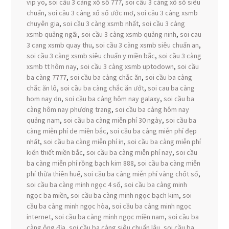
vip yo
,
soi cầu 3 càng xổ số 777
,
soi cầu 3 càng xổ số siêu
chuẩn
,
soi cầu 3 càng xổ số ước mơ
,
soi cầu 3 càng xsmb
chuyên gia
,
soi cầu 3 càng xsmb nhất
,
soi cầu 3 càng
xsmb quảng ngãi
,
soi cầu 3 càng xsmb quảng ninh
,
soi cau
3 cang xsmb quay thu
,
soi cầu 3 càng xsmb siêu chuẩn an
,
soi cầu 3 càng xsmb siêu chuẩn y miền bắc
,
soi cầu 3 càng
xsmb tt hôm nay
,
soi cầu 3 càng xsmb uptodown
,
soi cầu
ba càng 7777
,
soi cầu ba càng chắc ăn
,
soi cầu ba càng
chắc ăn lô
,
soi cầu ba càng chắc ăn ướt
,
soi cau ba càng
hom nay dn
,
soi cầu ba càng hôm nay galaxy
,
soi cầu ba
càng hôm nay phương trang
,
soi cầu ba càng hôm nay
quảng nam
,
soi cầu ba càng miễn phí 30 ngày
,
soi cầu ba
càng miễn phí de miền bắc
,
soi cầu ba càng miễn phí đẹp
nhất
,
soi cầu ba càng miễn phí in
,
soi cầu ba càng miễn phí
kiến thiết miền bắc
,
soi cầu ba càng miễn phí nay
,
soi cầu
ba càng miễn phí rồng bạch kim 888
,
soi cầu ba càng miễn
phí thừa thiên huế
,
soi cầu ba càng miễn phí vàng chốt số
,
soi cầu ba càng minh ngọc 4 số
,
soi cầu ba càng minh
ngọc ba miền
,
soi cầu ba càng minh ngọc bạch kim
,
soi
cầu ba càng minh ngọc hòa
,
soi cầu ba càng minh ngọc
internet
,
soi cầu ba càng minh ngọc miền nam
,
soi cầu ba
càng ông địa
,
soi cầu ba càng siêu chuẩn lâu
,
soi cầu ba