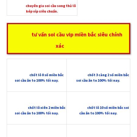
chuyên gia soi cầu song thủ lô
kép víp siêu chuẩn.
tư vấn soi cầu vip miền bắc siêu chính
xác
chốt lô 8 số miền bắc
chốt 3 càng 2 số miền bắc
soi cầu ăn to 100% tối nay.
soi cầu ăn to 100% tối nay.
chốt lô xiên 2 miền bắc
chốt lô 10 số miền bắc soi
soi cầu ăn to 100% tối nay.
cầu ăn to 100% tối nay.