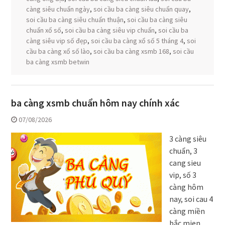
càng siêu chuẩn ngày
,
soi cầu ba càng siêu chuẩn quay
,
soi cầu ba càng siêu chuẩn thuận
,
soi cầu ba càng siêu
chuẩn xổ số
,
soi cầu ba càng siêu vip chuẩn
,
soi cầu ba
càng siêu vip số đẹp
,
soi cầu ba càng xổ số 5 tháng 4
,
soi
cầu ba càng xổ số lào
,
soi cầu ba càng xsmb 168
,
soi cầu
ba càng xsmb betwin
ba càng xsmb chuẩn hôm nay chính xác
07/08/2026
3 càng siêu
chuẩn, 3
cang sieu
vip, số 3
càng hôm
nay, soi cau 4
càng miền
bắc mien