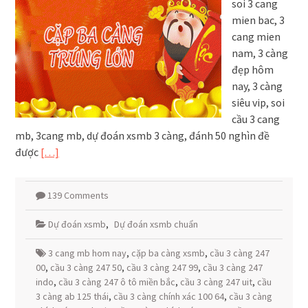
soi 3 cang
mien bac, 3
cang mien
nam, 3 càng
đẹp hôm
nay, 3 càng
siêu vip, soi
cầu 3 cang
mb, 3cang mb, dự đoán xsmb 3 càng, đánh 50 nghìn đề
được
[…]
139 Comments
Dự đoán xsmb
,
Dự đoán xsmb chuẩn
3 cang mb hom nay
,
cặp ba càng xsmb
,
cầu 3 càng 247
00
,
cầu 3 càng 247 50
,
cầu 3 càng 247 99
,
cầu 3 càng 247
indo
,
cầu 3 càng 247 ô tô miền bắc
,
cầu 3 càng 247 uit
,
cầu
3 càng ab 125 thái
,
cầu 3 càng chính xác 100 64
,
cầu 3 càng