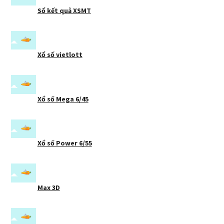
Sổ kết quả XSMT
Xổ số vietlott
Xổ số Mega 6/45
Xổ số Power 6/55
Max 3D