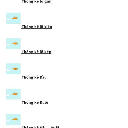
Thống kê lô gan
Thống kê lô xiên
Thống kê lô kép
Thống kê Đầu
Thống kê Đuôi
Thống kê Đầu – Đuôi