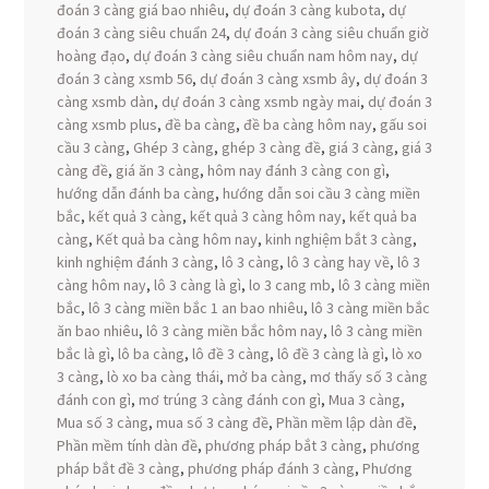
đoán 3 càng giá bao nhiêu
,
dự đoán 3 càng kubota
,
dự
đoán 3 càng siêu chuẩn 24
,
dự đoán 3 càng siêu chuẩn giờ
hoàng đạo
,
dự đoán 3 càng siêu chuẩn nam hôm nay
,
dự
đoán 3 càng xsmb 56
,
dự đoán 3 càng xsmb ây
,
dự đoán 3
càng xsmb dàn
,
dự đoán 3 càng xsmb ngày mai
,
dự đoán 3
càng xsmb plus
,
đề ba càng
,
đề ba càng hôm nay
,
gấu soi
cầu 3 càng
,
Ghép 3 càng
,
ghép 3 càng đề
,
giá 3 càng
,
giá 3
càng đề
,
giá ăn 3 càng
,
hôm nay đánh 3 càng con gì
,
hướng dẫn đánh ba càng
,
hướng dẫn soi cầu 3 càng miền
bắc
,
kết quả 3 càng
,
kết quả 3 càng hôm nay
,
kết quả ba
càng
,
Kết quả ba càng hôm nay
,
kinh nghiệm bắt 3 càng
,
kinh nghiệm đánh 3 càng
,
lô 3 càng
,
lô 3 càng hay về
,
lô 3
càng hôm nay
,
lô 3 càng là gì
,
lo 3 cang mb
,
lô 3 càng miền
bắc
,
lô 3 càng miền bắc 1 an bao nhiêu
,
lô 3 càng miền bắc
ăn bao nhiêu
,
lô 3 càng miền bắc hôm nay
,
lô 3 càng miền
bắc là gì
,
lô ba càng
,
lô đề 3 càng
,
lô đề 3 càng là gì
,
lò xo
3 càng
,
lò xo ba càng thái
,
mở ba càng
,
mơ thấy số 3 càng
đánh con gì
,
mơ trúng 3 càng đánh con gì
,
Mua 3 càng
,
Mua số 3 càng
,
mua số 3 càng đề
,
Phần mềm lập dàn đề
,
Phần mềm tính dàn đề
,
phương pháp bắt 3 càng
,
phương
pháp bắt đề 3 càng
,
phương pháp đánh 3 càng
,
Phương