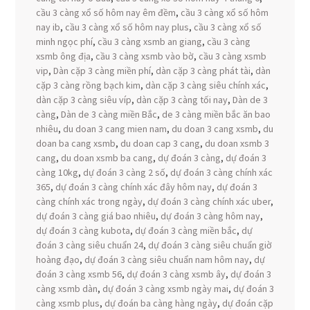
cầu 3 càng xổ số hôm nay êm đềm
,
cầu 3 càng xổ số hôm
nay ib
,
cầu 3 càng xổ số hôm nay plus
,
cầu 3 càng xổ số
minh ngọc phí
,
cầu 3 càng xsmb an giang
,
cầu 3 càng
xsmb ông địa
,
cầu 3 càng xsmb vào bờ
,
cầu 3 càng xsmb
vip
,
Dàn cặp 3 càng miền phí
,
dàn cặp 3 càng phát tài
,
dàn
cặp 3 càng rồng bạch kim
,
dàn cặp 3 càng siêu chính xác
,
dàn cặp 3 càng siêu víp
,
dàn cặp 3 càng tối nay
,
Dàn de 3
càng
,
Dàn de 3 càng miền Bắc
,
de 3 càng miền bắc ăn bao
nhiêu
,
du doan 3 cang mien nam
,
du doan 3 cang xsmb
,
du
doan ba cang xsmb
,
du doan cap 3 cang
,
du doan xsmb 3
cang
,
du doan xsmb ba cang
,
dự đoán 3 càng
,
dự đoán 3
càng 10kg
,
dự đoán 3 càng 2 số
,
dự đoán 3 càng chính xác
365
,
dự đoán 3 càng chính xác đây hôm nay
,
dự đoán 3
càng chính xác trong ngày
,
dự đoán 3 càng chính xác uber
,
dự đoán 3 càng giá bao nhiêu
,
dự đoán 3 càng hôm nay
,
dự đoán 3 càng kubota
,
dự đoán 3 càng miền bắc
,
dự
đoán 3 càng siêu chuẩn 24
,
dự đoán 3 càng siêu chuẩn giờ
hoàng đạo
,
dự đoán 3 càng siêu chuẩn nam hôm nay
,
dự
đoán 3 càng xsmb 56
,
dự đoán 3 càng xsmb ây
,
dự đoán 3
càng xsmb dàn
,
dự đoán 3 càng xsmb ngày mai
,
dự đoán 3
càng xsmb plus
,
dự đoán ba càng hàng ngày
,
dự đoán cặp