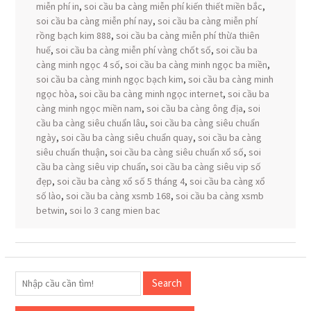
miễn phí in
,
soi cầu ba càng miễn phí kiến thiết miền bắc
,
soi cầu ba càng miễn phí nay
,
soi cầu ba càng miễn phí
rồng bạch kim 888
,
soi cầu ba càng miễn phí thừa thiên
huế
,
soi cầu ba càng miễn phí vàng chốt số
,
soi cầu ba
càng minh ngọc 4 số
,
soi cầu ba càng minh ngọc ba miền
,
soi cầu ba càng minh ngọc bạch kim
,
soi cầu ba càng minh
ngọc hòa
,
soi cầu ba càng minh ngọc internet
,
soi cầu ba
càng minh ngọc miền nam
,
soi cầu ba càng ông địa
,
soi
cầu ba càng siêu chuẩn lâu
,
soi cầu ba càng siêu chuẩn
ngày
,
soi cầu ba càng siêu chuẩn quay
,
soi cầu ba càng
siêu chuẩn thuận
,
soi cầu ba càng siêu chuẩn xổ số
,
soi
cầu ba càng siêu vip chuẩn
,
soi cầu ba càng siêu vip số
đẹp
,
soi cầu ba càng xổ số 5 tháng 4
,
soi cầu ba càng xổ
số lào
,
soi cầu ba càng xsmb 168
,
soi cầu ba càng xsmb
betwin
,
soi lo 3 cang mien bac
Search