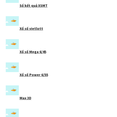
Sổ kết quả XSMT
Xổ số vietlott
Xổ số Mega 6/45
Xổ số Power 6/55
Max 3D