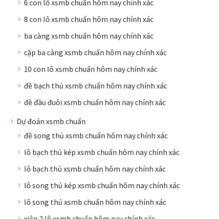
6 con lô xsmb chuẩn hôm nay chính xác
8 con lô xsmb chuẩn hôm nay chính xác
ba càng xsmb chuẩn hôm nay chính xác
cặp ba càng xsmb chuẩn hôm nay chính xác
10 con lô xsmb chuẩn hôm nay chính xác
đề bạch thủ xsmb chuẩn hôm nay chính xác
đề đầu đuôi xsmb chuẩn hôm nay chính xác
Dự đoán xsmb chuẩn
đề song thủ xsmb chuẩn hôm nay chính xác
lô bạch thủ kép xsmb chuẩn hôm nay chính xác
lô bạch thủ xsmb chuẩn hôm nay chính xác
lô song thủ kép xsmb chuẩn hôm nay chính xác
lô song thủ xsmb chuẩn hôm nay chính xác
xiên 2 lô xsmb chuẩn hôm nay chính xác