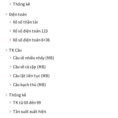
Thống kê
Điện toán
Xổ số thần tài
Xổ số điện toán 123
Xổ số điện toán 6×36
TK Cầu
Cầu về nhiều nháy (MB)
Cầu về cả cặp (MB)
Cầu lật liên tục (MB)
Cầu bạch thủ (MB)
Thống kê
TK từ 00 đến 99
Tần suất xuất hiện