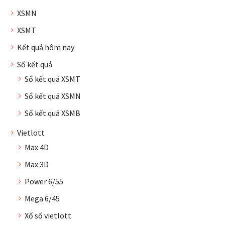
XSMN
XSMT
Kết quả hôm nay
Sổ kết quả
Sổ kết quả XSMT
Sổ kết quả XSMN
Sổ kết quả XSMB
Vietlott
Max 4D
Max 3D
Power 6/55
Mega 6/45
Xổ số vietlott