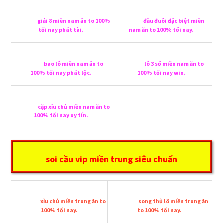
giải 8 miền nam ăn to 100%
đầu đuôi đặc biệt miền
tối nay phát tài.
nam ăn to 100% tối nay.
bao lô miền nam ăn to
lô 3 số miền nam ăn to
100% tối nay phát lộc.
100% tối nay win.
cặp xỉu chủ miền nam ăn to
100% tối nay uy tín.
soi cầu vip miền trung siêu chuẩn
xỉu chủ miền trung ăn to
song thủ lô miền trung ăn
100% tối nay.
to 100% tối nay.