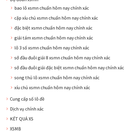
bao lô xsmn chuẩn hôm nay chính xác
cặp xíu chủ xsmn chuẩn hôm nay chính xác
đặc biệt xsmn chuẩn hôm nay chính xác
giải tám xsmn chuẩn hôm nay chính xác
lô 3 số xsmn chuẩn hôm nay chính xác
sớ đầu đuôi giải 8 xsmn chuẩn hôm nay chính xác
sớ đầu đuôi giải đặc biệt xsmn chuẩn hôm nay chính xác
song thủ lô xsmn chuẩn hôm nay chính xác
xíu chủ xsmn chuẩn hôm nay chính xác
Cung cấp số lô đề
Dịch vụ chính xác
KẾT QUẢ XS
XSMB