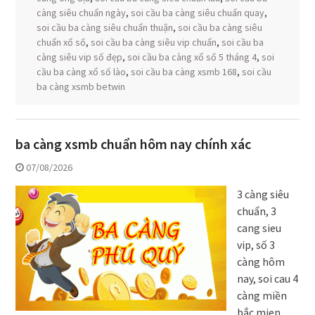
càng siêu chuẩn ngày
,
soi cầu ba càng siêu chuẩn quay
,
soi cầu ba càng siêu chuẩn thuận
,
soi cầu ba càng siêu
chuẩn xổ số
,
soi cầu ba càng siêu vip chuẩn
,
soi cầu ba
càng siêu vip số đẹp
,
soi cầu ba càng xổ số 5 tháng 4
,
soi
cầu ba càng xổ số lào
,
soi cầu ba càng xsmb 168
,
soi cầu
ba càng xsmb betwin
ba càng xsmb chuẩn hôm nay chính xác
07/08/2026
3 càng siêu
chuẩn, 3
cang sieu
vip, số 3
càng hôm
nay, soi cau 4
càng miền
bắc mien