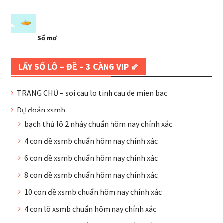
Sổ mơ
LẤY SỐ LÔ – ĐỀ – 3 CÀNG VIP ⇙
TRANG CHỦ – soi cau lo tinh cau de mien bac
Dự đoán xsmb
bạch thủ lô 2 nháy chuẩn hôm nay chính xác
4 con đề xsmb chuẩn hôm nay chính xác
6 con đề xsmb chuẩn hôm nay chính xác
8 con đề xsmb chuẩn hôm nay chính xác
10 con đề xsmb chuẩn hôm nay chính xác
4 con lô xsmb chuẩn hôm nay chính xác