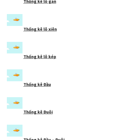
Thống kê lô gan
Thống kê lô xiên
Thống kê lô kép
Thống kê Đầu
Thống kê Đuôi
Thống kê Đầu – Đuôi