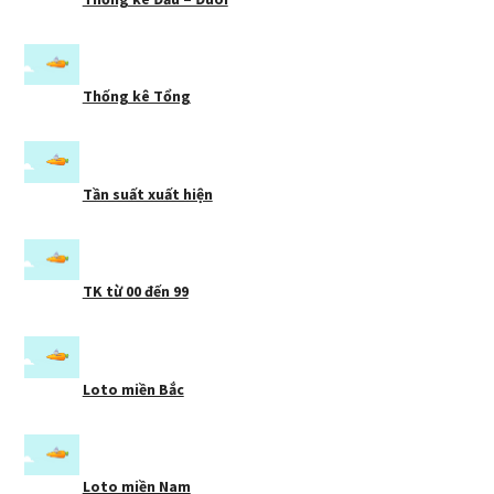
Thống kê Tổng
Tần suất xuất hiện
TK từ 00 đến 99
Loto miền Bắc
Loto miền Nam