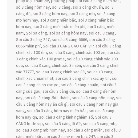
pháp loại chạm đề
,
phương pháp soi cầu 3 càng miền bắc
,
số 3 càng hôm nay
,
soi 3 càng
,
soi 3 càng chuẩn
,
soi 3
càng đề
,
soi 3 càng hôm nay
,
soi 3 cang mb
,
soi 3 cang
mb hom nay
,
soi 3 càng miền bắc
,
soi 3 càng miền bắc
hôm nay
,
soi 3 càng miền bắc miễn phí
,
soi 3 càng miền
nam
,
Soi ba càng
,
soi ba càng hôm nay
,
soi cau 3 cang
,
Soi cầu 3 càng 247
,
soi cầu 3 càng 6666
,
soi cầu 3 càng
6666 miễn phí
,
Soi cầu 3 CÀNG CAO CẤP VIP
,
soi cầu 3 càng
chính xác 100 êm
,
soi cầu 3 càng chính xác 100 en
,
soi cầu
3 càng chính xác 100 gratis
,
soi cầu 3 càng chính xác 100
qua
,
soi cầu 3 càng chính xác 3 miền
,
soi cầu 3 càng chính
xác 77777
,
soi cau 3 cang chinh xac 88
,
soi cau 3 cang
chinh xac chuan nhat
,
soi cau 3 cang chinh xac uy tin
,
soi
cau 3 cang chinh xac ye
,
soi cầu 3 càng chuẩn
,
soi cầu 3
càng của gấu
,
soi cầu 3 càng đề
,
soi cầu 3 càng đề hôm
nay
,
soi cầu 3 càng đức thành
,
soi cầu 3 càng hôm nay
,
soi
cầu 3 càng hôm nay ăn cái gì
,
soi cau 3 cang hom nay gia
vang
,
soi cầu 3 càng hôm nay miền bắc
,
soi cau 3 cang
hom nay qn
,
soi cầu 3 càng kinh nghiệm số
,
Soi cau 3
CÀNG lo de vip
,
soi cầu 3 càng lô đề
,
soi cau 3 cang mb
,
soi cau 3 cang mb hom nay
,
soi cầu 3 càng miền
,
soi cầu 3
càng miền bắc
,
soi cau 3 cang mien bac 247
,
soi cầu 3